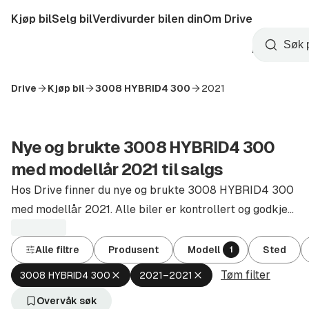
Hopp
Kjøp bil
Selg bil
Verdivurder bilen din
Om Drive
til
Opprett
hovedinnhold
Startside
Søk
konto
Drive
Kjøp bil
3008 HYBRID4 300
2021
Nye og brukte 3008 HYBRID4 300
med modellår 2021 til salgs
Hos Drive finner du nye og brukte 3008 HYBRID4 300
med modellår 2021. Alle biler er kontrollert og godkjent
av autoriserte forhandlere.
Alle filtre
Produsent
Modell
Sted
1
Tøm filter
Fjern
Fjern
3008 HYBRID4 300
2021–2021
aktivt
aktivt
filter
filter
Overvåk søk