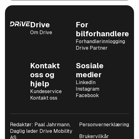
Drive
For
Om Drive
bilforhandlere
Forhandlerinnlogging
Drive Partner
Kontakt
Sosiale
oss og
medier
hjelp
LinkedIn
Instagram
Kundeservice
Facebook
Kontakt oss
Redaktør: Paal Jahrmann,
Personvernerklæring
Daglig leder Drive Mobility
Brukervilkår
AS