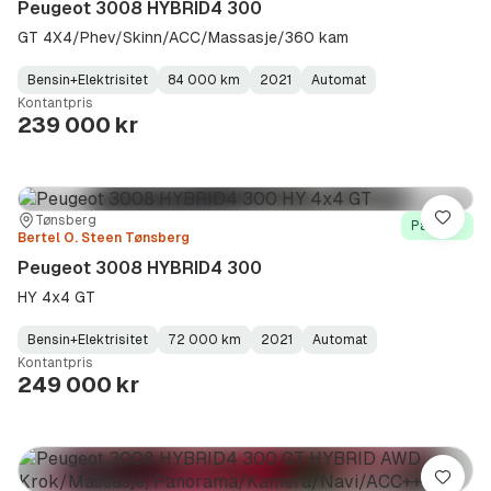
Peugeot 3008 HYBRID4 300
GT 4X4/Phev/Skinn/ACC/Massasje/360 kam
Bensin+Elektrisitet
84 000 km
2021
Automat
Fuel
Kilometerstand
Model
Gearbox
:
Kontantpris
Type
Year
Type
:
:
:
239 000 kr
Sted:
Forhandler:
Tønsberg
Lagre
På lager
Bertel O. Steen Tønsberg
Peugeot 3008 HYBRID4 300
HY 4x4 GT
Bensin+Elektrisitet
72 000 km
2021
Automat
Fuel
Kilometerstand
Model
Gearbox
:
Kontantpris
Type
Year
Type
:
:
:
249 000 kr
Lagre