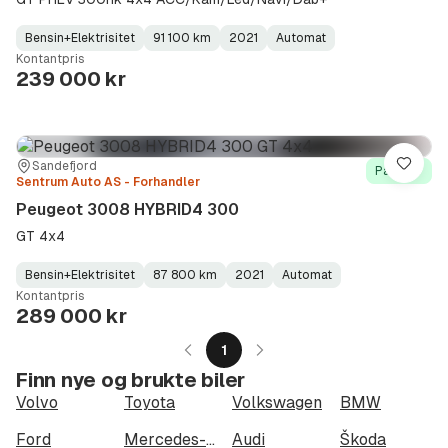
Bensin+Elektrisitet
91 100 km
2021
Automat
Fuel
Kilometerstand
Model
Gearbox
:
Kontantpris
Type
Year
Type
:
:
:
239 000 kr
Sted:
Forhandler:
Sandefjord
Lagre
På lager
Sentrum Auto AS - Forhandler
Peugeot 3008 HYBRID4 300
GT 4x4
Bensin+Elektrisitet
87 800 km
2021
Automat
Fuel
Kilometerstand
Model
Gearbox
:
Kontantpris
Type
Year
Type
:
:
:
289 000 kr
1
Finn nye og brukte biler
Volvo
Toyota
Volkswagen
BMW
Ford
Mercedes-Benz
Audi
Škoda