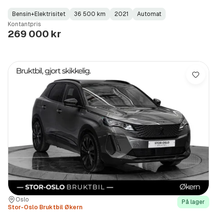
Bensin+Elektrisitet
36 500 km
2021
Automat
Fuel
Kilometerstand
Model
Gearbox
:
Kontantpris
Type
Year
Type
:
:
:
269 000 kr
Lagre
Sted:
Forhandler:
Oslo
På lager
Stor-Oslo Bruktbil Økern