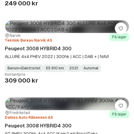
Type
Year
Type
:
:
:
249 000 kr
Lagre
Sted:
Forhandler:
Narvik
På lager
Teknisk Bureau Narvik AS
Peugeot 3008 HYBRID4 300
ALLURE 4x4 PHEV 2022 | 300hk | ACC | DAB + | NAVI
Bensin+Elektrisitet
55 610 km
2021
Automat
Fuel
Kilometerstand
Model
Gearbox
:
Kontantpris
Type
Year
Type
:
:
:
309 000 kr
Lagre
Sted:
Forhandler:
Fredrikstad
På lager
Dahles Auto Råbekken AS
Peugeot 3008 HYBRID4 300
GT PHEV 300hk 4x4 ACC/Kam/Led/Navi/Dab+