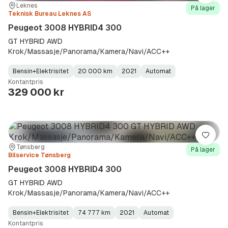
Sted:
Forhandler:
Leknes
På lager
Teknisk Bureau Leknes AS
Peugeot 3008 HYBRID4 300
GT HYBRID AWD
Krok/Massasje/Panorama/Kamera/Navi/ACC++
Bensin+Elektrisitet
20 000 km
2021
Automat
Fuel
Kilometerstand
Model
Gearbox
:
Kontantpris
Type
Year
Type
:
:
:
329 000 kr
Lagre
Sted:
Forhandler:
Tønsberg
På lager
Bilservice Tønsberg
Peugeot 3008 HYBRID4 300
GT HYBRID AWD
Krok/Massasje/Panorama/Kamera/Navi/ACC++
Bensin+Elektrisitet
74 777 km
2021
Automat
Fuel
Kilometerstand
Model
Gearbox
:
Kontantpris