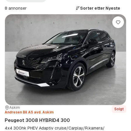
3008
2021–
HYBRID4
2021
8 annonser
Sorter etter
Nyeste
300
(Modellår)
(Modell)
Lagre
Sted:
Forhandler:
Askim
Solgt
Andresen Bil AS avd. Askim
Peugeot 3008 HYBRID4 300
4x4 300hk PHEV Adaptiv cruise/Carplay/R.kamera/