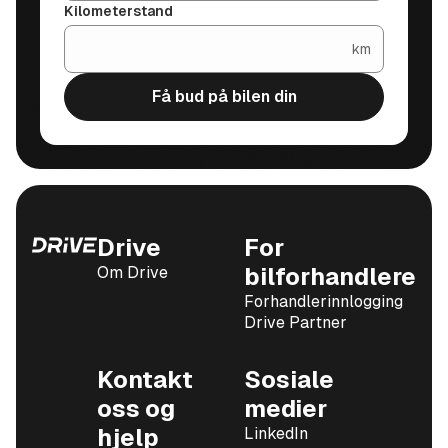
Kilometerstand
km
Få bud på bilen din
Drive
For
Om Drive
bilforhandlere
Forhandlerinnlogging
Drive Partner
Kontakt
Sosiale
oss og
medier
hjelp
LinkedIn