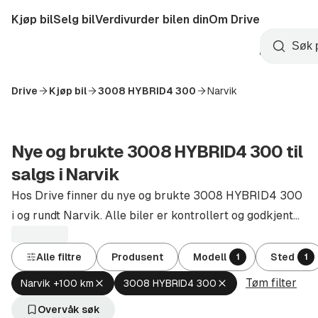
Hopp
Kjøp bil
Selg bil
Verdivurder bilen din
Om Drive
til
Opprett
hovedinnhold
Startside
Søk
konto
Drive
Kjøp bil
3008 HYBRID4 300
Narvik
Nye og brukte 3008 HYBRID4 300 til
salgs i Narvik
Hos Drive finner du nye og brukte 3008 HYBRID4 300
i og rundt Narvik. Alle biler er kontrollert og godkjent
av autoriserte forhandlere.
Alle filtre
Produsent
Modell
Sted
1
1
Tøm filter
Fjern
Fjern
Narvik +100 km
3008 HYBRID4 300
aktivt
aktivt
filter
filter
Overvåk søk