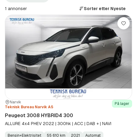
Narvik
3008
+100
HYBRID4
1 annonser
Sorter etter
Nyeste
km
300
(Sted)
(Modell)
Lagre
Sted:
Forhandler:
Narvik
På lager
Teknisk Bureau Narvik AS
Peugeot 3008 HYBRID4 300
ALLURE 4x4 PHEV 2022 | 300hk | ACC | DAB + | NAVI
Bensin+Elektrisitet
55 610 km
2021
Automat