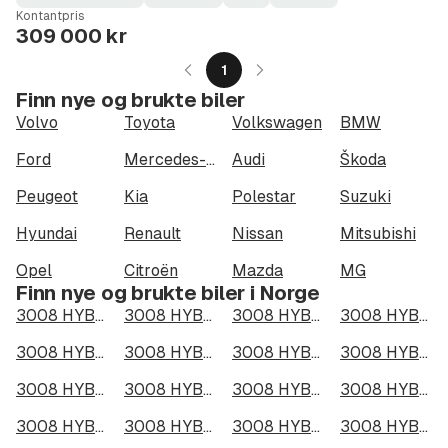
Fuel
Kilometerstand
Model
Gearbox
:
Kontantpris
Type
Year
Type
:
:
:
309 000 kr
1
Finn nye og brukte biler
Volvo
Toyota
Volkswagen
BMW
Ford
Mercedes-Benz
Audi
Škoda
Peugeot
Kia
Polestar
Suzuki
Hyundai
Renault
Nissan
Mitsubishi
Opel
Citroën
Mazda
MG
Finn nye og brukte biler i Norge
3008 HYBRID4 300 i Oslo
3008 HYBRID4 300 i Bergen
3008 HYBRID4 300 i Trondheim
3008 HYBRID4 300 i Stavanger
3008 HYBRID4 300 i Kristiansand
3008 HYBRID4 300 i Fredrikstad
3008 HYBRID4 300 i Drammen
3008 HYBRID4 300 i Skien
3008 HYBRID4 300 i Tromsø
3008 HYBRID4 300 i Ålesund
3008 HYBRID4 300 i Moss
3008 HYBRID4 300 i Porsgrunn
3008 HYBRID4 300 i Bodø
3008 HYBRID4 300 i Arendal
3008 HYBRID4 300 i Hamar
3008 HYBRID4 300 i Larvik