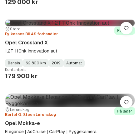
129 000 kr
Sted:
Forhandler:
Stord
Lagre
På lager
Fylkesnes Bil AS forhandler
Opel Crossland X
1,2T 110hk Innovation aut
Bensin
62 800 km
2019
Automat
Fuel
Kilometerstand
Model
Gearbox
:
Kontantpris
Type
Year
Type
:
:
:
179 900 kr
Lagre
Sted:
Forhandler:
Lørenskog
På lager
Bertel O. Steen Lørenskog
Opel Mokka-e
Elegance | AdCruise | CarPlay | Ryggekamera