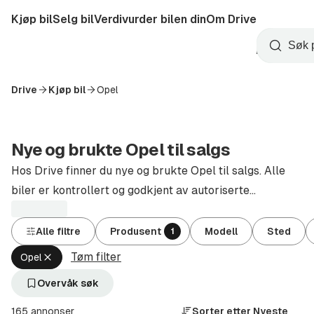
Hopp
Kjøp bil
Selg bil
Verdivurder bilen din
Om Drive
til
Opprett
hovedinnhold
Startside
Søk
konto
Drive
Kjøp bil
Opel
Nye og brukte Opel til salgs
Hos Drive finner du nye og brukte Opel til salgs. Alle
biler er kontrollert og godkjent av autoriserte
forhandlere.
Alle filtre
Produsent
Modell
Sted
1
Tøm filter
Fjern
Opel
aktivt
filter
Overvåk søk
Opel
(Produsent)
165 annonser
Sorter etter
Nyeste