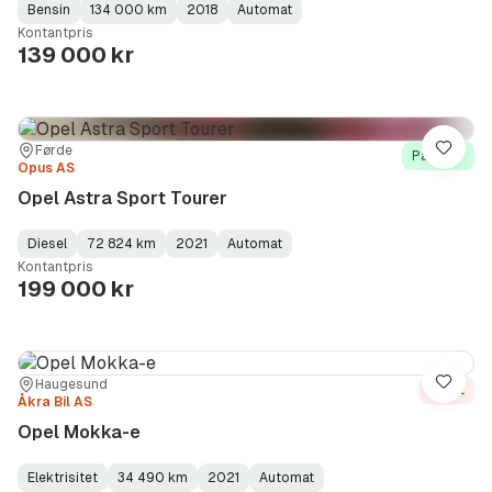
Bensin
134 000 km
2018
Automat
Fuel
Kilometerstand
Model
Gearbox
:
Kontantpris
Type
Year
Type
:
:
:
139 000 kr
Sted:
Forhandler:
Førde
Lagre
På lager
Opus AS
Opel Astra Sport Tourer
Diesel
72 824 km
2021
Automat
Fuel
Kilometerstand
Model
Gearbox
:
Kontantpris
Type
Year
Type
:
:
:
199 000 kr
Sted:
Forhandler:
Haugesund
Lagre
Solgt
Åkra Bil AS
Opel Mokka-e
Elektrisitet
34 490 km
2021
Automat
Fuel
Kilometerstand
Model
Gearbox
: