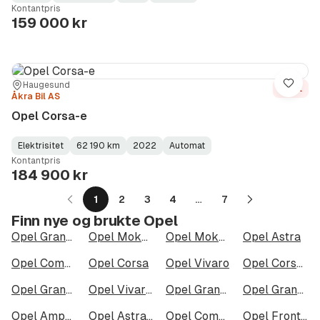
Fuel
Kilometerstand
Model
Gearbox
:
Kontantpris
Type
Year
Type
:
:
:
159 000 kr
Sted:
Forhandler:
Haugesund
Lagre
Solgt
Åkra Bil AS
Opel Corsa-e
Elektrisitet
62 190 km
2022
Automat
Fuel
Kilometerstand
Model
Gearbox
:
Kontantpris
Type
Year
Type
:
:
:
184 900 kr
1
2
3
4
…
7
Neste
Finn nye og brukte Opel
side
Opel Grandland X
Opel Mokka
Opel Mokka-e
Opel Astra
Opel Combo
Opel Corsa
Opel Vivaro
Opel Corsa-e
Opel Grandland Hybrid4 300
Opel Vivaro-e Varebil
Opel Grandland Electric
Opel Grandland Electric AWD
Opel Ampera-e
Opel Astra Sports Tourer Electric
Opel Combo Cargo XL
Opel Frontera