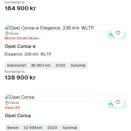
Kontantpris
Type
Year
Type
:
:
:
184 900 kr
Sted:
Forhandler:
Skien
Lagre
På lager
Motor Forum Skien
Opel Corsa-e
Elegance, 336 km. WLTP
Elektrisitet
80 800 km
2020
Automat
Fuel
Kilometerstand
Model
Gearbox
:
Kontantpris
Type
Year
Type
:
:
:
138 900 kr
Sted:
Forhandler:
Førde
Lagre
På lager
Opus AS
Opel Corsa
Bensin
32 958 km
2020
Automat
Fuel
Kilometerstand
Model
Gearbox
: