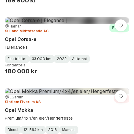
189 900 kr
Sted:
Forhandler:
Hamar
Lagre
På lager
Sulland Midtstranda AS
Opel Corsa-e
| Elegance |
Elektrisitet
33 000 km
2022
Automat
Fuel
Kilometerstand
Model
Gearbox
:
Kontantpris
Type
Year
Type
:
:
:
180 000 kr
Sted:
Forhandler:
Elverum
Lagre
Solgt
Slatlem Elverum AS
Opel Mokka
Premium/4x4/en eier/Hengerfeste
Diesel
121 564 km
2016
Manuell
Fuel
Kilometerstand
Model
Gearbox
: