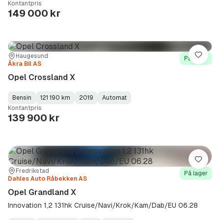
Kontantpris
Type
Year
Type
:
:
:
149 000 kr
Sted:
Forhandler:
Haugesund
Lagre
På lager
Åkra Bil AS
Opel Crossland X
Bensin
121 190 km
2019
Automat
Fuel
Kilometerstand
Model
Gearbox
:
Kontantpris
Type
Year
Type
:
:
:
139 900 kr
Lagre
Sted:
Forhandler:
Fredrikstad
På lager
Dahles Auto Råbekken AS
Opel Grandland X
Innovation 1,2 131hk Cruise/Navi/Krok/Kam/Dab/EU 06.28