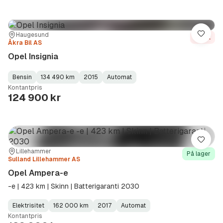
Sted:
Forhandler:
Haugesund
Lagre
Solgt
Åkra Bil AS
Opel Insignia
Bensin
134 490 km
2015
Automat
Fuel
Kilometerstand
Model
Gearbox
:
Kontantpris
Type
Year
Type
:
:
:
124 900 kr
Lagre
Sted:
Forhandler:
Lillehammer
På lager
Sulland Lillehammer AS
Opel Ampera-e
-e | 423 km | Skinn | Batterigaranti 2030
Elektrisitet
162 000 km
2017
Automat
Fuel
Kilometerstand
Model
Gearbox
:
Kontantpris
Type
Year
Type
:
:
: