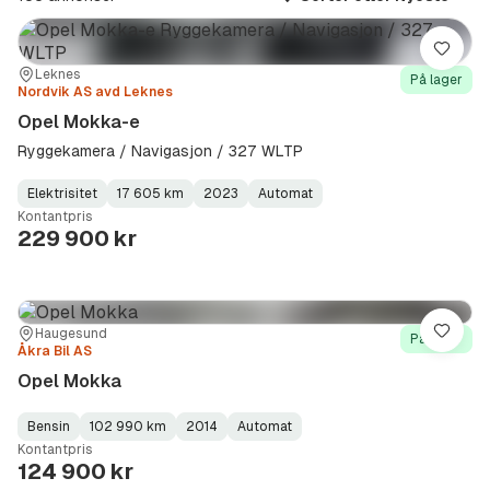
Lagre
Sted:
Forhandler:
Leknes
På lager
Nordvik AS avd Leknes
Opel Mokka-e
Ryggekamera / Navigasjon / 327 WLTP
Elektrisitet
17 605 km
2023
Automat
Fuel
Kilometerstand
Model
Gearbox
:
Kontantpris
Type
Year
Type
:
:
:
229 900 kr
Sted:
Forhandler:
Haugesund
Lagre
På lager
Åkra Bil AS
Opel Mokka
Bensin
102 990 km
2014
Automat
Fuel
Kilometerstand
Model
Gearbox
:
Kontantpris
Type
Year
Type
:
:
:
124 900 kr