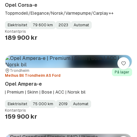
Opel Corsa-e
Toppmodell/Elegance/Norsk/Varmepumpe/Carplay++
Elektrisitet
79 600 km
2023
Automat
Fuel
Kilometerstand
Model
Gearbox
:
Kontantpris
Type
Year
Type
:
:
:
189 900 kr
Lagre
Sted:
Forhandler:
Trondheim
På lager
Melhus Bil Trondheim AS Ford
Opel Ampera-e
| Premium | Skinn | Bose | ACC | Norsk bil
Elektrisitet
75 000 km
2019
Automat
Fuel
Kilometerstand
Model
Gearbox
:
Kontantpris
Type
Year
Type
:
:
:
159 900 kr