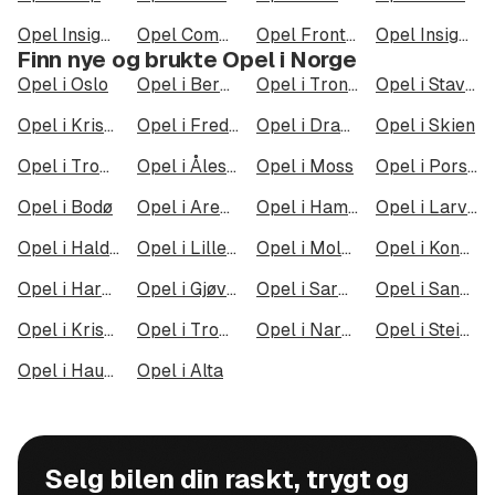
Opel Insignia
Opel Combo Cargo
Opel Frontera Electric Standard Range
Opel Insignia Sports Tourer
Finn nye og brukte Opel i Norge
Opel i Oslo
Opel i Bergen
Opel i Trondheim
Opel i Stavanger
Opel i Kristiansand
Opel i Fredrikstad
Opel i Drammen
Opel i Skien
Opel i Tromsø
Opel i Ålesund
Opel i Moss
Opel i Porsgrunn
Opel i Bodø
Opel i Arendal
Opel i Hamar
Opel i Larvik
Opel i Halden
Opel i Lillehammer
Opel i Molde
Opel i Kongsberg
Opel i Harstad
Opel i Gjøvik
Opel i Sarpsborg
Opel i Sandefjord
Opel i Kristiansund
Opel i Tromsdalen
Opel i Narvik
Opel i Steinkjer
Opel i Haugesund
Opel i Alta
Selg bilen din raskt, trygt og