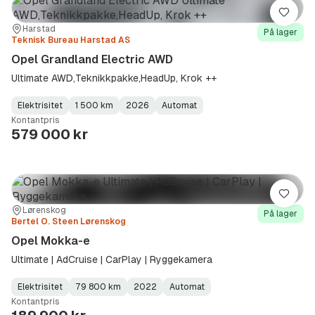
Lagre
Sted:
Forhandler:
Harstad
På lager
Teknisk Bureau Harstad AS
Opel Grandland Electric AWD
Ultimate AWD,Teknikkpakke,HeadUp, Krok ++
Elektrisitet
1 500 km
2026
Automat
Fuel
Kilometerstand
Model
Gearbox
:
Kontantpris
Type
Year
Type
:
:
:
579 000 kr
Lagre
Sted:
Forhandler:
Lørenskog
På lager
Bertel O. Steen Lørenskog
Opel Mokka-e
Ultimate | AdCruise | CarPlay | Ryggekamera
Elektrisitet
79 800 km
2022
Automat
Fuel
Kilometerstand
Model
Gearbox
:
Kontantpris
Type
Year
Type
:
:
: