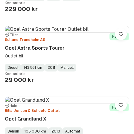
Kontantpris
Type
Year
Type
:
:
:
229 000 kr
Sted:
Forhandler:
Tiller
Lagre
På lager
Sulland Trondheim AS
Opel Astra Sports Tourer
Outlet bil
Diesel
143 861 km
2011
Manuell
Fuel
Kilometerstand
Model
Gearbox
:
Kontantpris
Type
Year
Type
:
:
:
29 000 kr
Sted:
Forhandler:
Halden
Lagre
På lager
Bilia Jensen & Scheele Outlet
Opel Grandland X
Bensin
105 000 km
2018
Automat