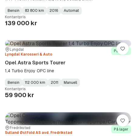
Bensin
83 800 km
2016
Automat
Fuel
Kilometerstand
Model
Gearbox
:
Kontantpris
Type
Year
Type
:
:
:
139 000 kr
Sted:
Forhandler:
Lyngdal
Lagre
På lager
Lyngdal Karosseri & Auto
Opel Astra Sports Tourer
1,4 Turbo Enjoy OPC line
Bensin
112 000 km
2011
Manuell
Fuel
Kilometerstand
Model
Gearbox
:
Kontantpris
Type
Year
Type
:
:
:
59 900 kr
Lagre
Sted:
Forhandler:
Fredrikstad
På lager
Sulland Østfold AS avd. Fredrikstad