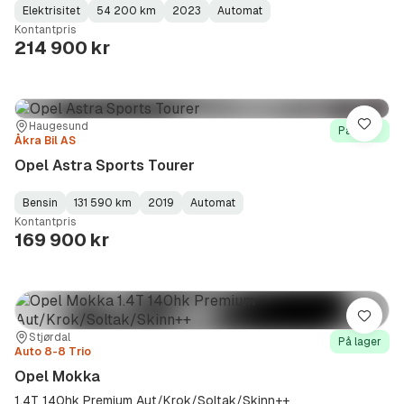
Elektrisitet
54 200 km
2023
Automat
Fuel
Kilometerstand
Model
Gearbox
:
Kontantpris
Type
Year
Type
:
:
:
214 900 kr
Sted:
Forhandler:
Haugesund
Lagre
På lager
Åkra Bil AS
Opel Astra Sports Tourer
Bensin
131 590 km
2019
Automat
Fuel
Kilometerstand
Model
Gearbox
:
Kontantpris
Type
Year
Type
:
:
:
169 900 kr
Lagre
Sted:
Forhandler:
Stjørdal
På lager
Auto 8-8 Trio
Opel Mokka
1.4T 140hk Premium Aut/Krok/Soltak/Skinn++