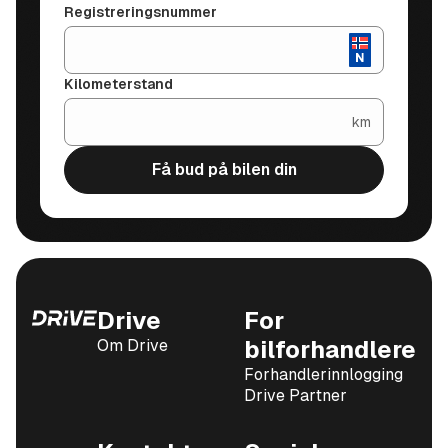
Registreringsnummer
Kilometerstand
km
Få bud på bilen din
Drive
For
Om Drive
bilforhandlere
Forhandlerinnlogging
Drive Partner