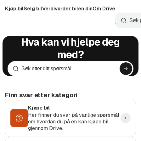
Hopp
Kjøp bil
Selg bil
Verdivurder bilen din
Om Drive
til
Opprett
hovedinnhold
Startside
Søk
konto
Hva kan vi hjelpe deg
med?
Søk
Søk
etter
i
FAQ
ditt
spørsmål
Finn svar etter kategori
Kjøpe bil
Her finner du svar på vanlige spørsmål
om hvordan du på en kan kjøpe bil
gjennom Drive.