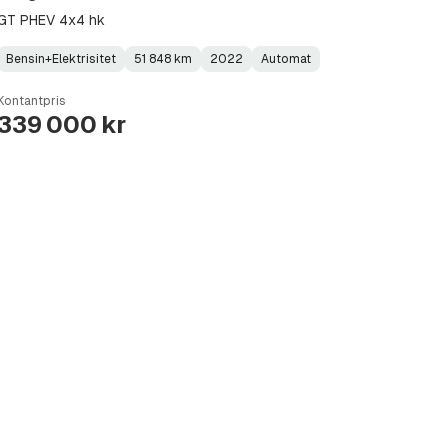
GT PHEV 4x4 hk
Bensin+Elektrisitet
51 848 km
2022
Automat
Fuel
Kilometerstand
Model
Gearbox
:
Type
Year
Type
:
:
:
Kontantpris
339 000 kr