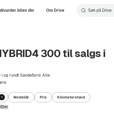
divurder bilen din
Om Drive
Søk
YBRID4 300 til salgs i
 og rundt Sandefjord. Alle
ere.
Modellår
Pris
Kilometerstand
1
ilter