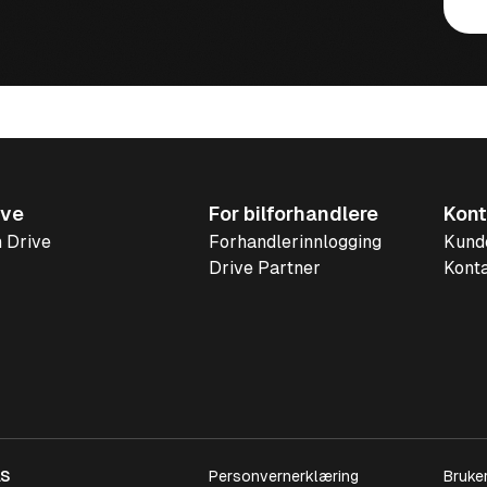
ive
For bilforhandlere
Kont
 Drive
Forhandlerinnlogging
Kund
Drive Partner
Konta
AS
Personvernerklæring
Bruker