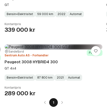
GT
Bensin+Elektrisitet
59 000 km
2022
Automat
Fuel
Kilometerstand
Model
Gearbox
:
Type
Year
Type
:
:
:
Kontantpris
339 000 kr
Sted:
Forhandler:
Sandefjord
re
Lagre
På lager
Sentrum Auto AS - Forhandler
Peugeot 3008 HYBRID4 300
GT 4x4
Bensin+Elektrisitet
87 800 km
2021
Automat
Fuel
Kilometerstand
Model
Gearbox
:
Type
Year
Type
:
:
:
Kontantpris
289 000 kr
1