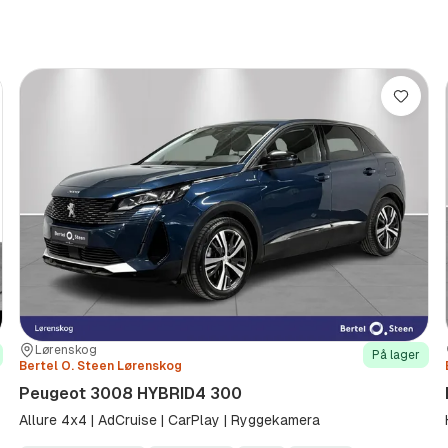
re
Lagre
Sted:
Forhandler:
Lørenskog
På lager
Bertel O. Steen Lørenskog
Peugeot 3008 HYBRID4 300
Allure 4x4 | AdCruise | CarPlay | Ryggekamera