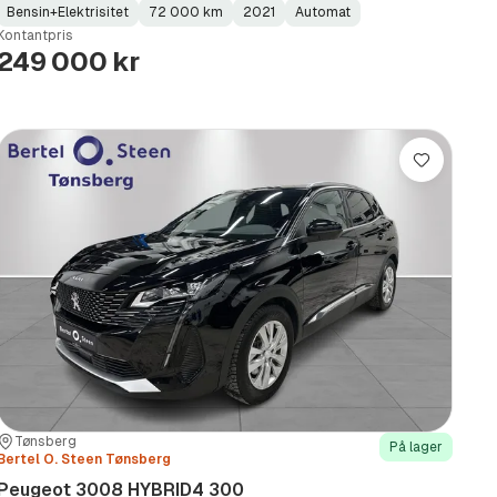
Bensin+Elektrisitet
72 000 km
2021
Automat
Fuel
Kilometerstand
Model
Gearbox
:
Kontantpris
Type
Year
Type
:
:
:
249 000 kr
Lagre
Sted:
Forhandler:
Tønsberg
På lager
Bertel O. Steen Tønsberg
Peugeot 3008 HYBRID4 300