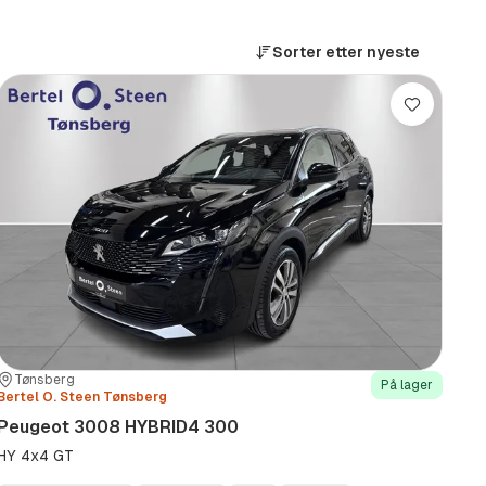
Sorter etter
nyeste
Lagre
Sted:
Forhandler:
Tønsberg
På lager
Bertel O. Steen Tønsberg
Peugeot 3008 HYBRID4 300
HY 4x4 GT