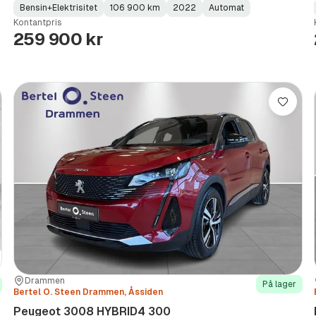
Bensin+Elektrisitet
106 900 km
2022
Automat
Fuel
Kilometerstand
Model
Gearbox
:
Kontantpris
Type
Year
Type
:
:
:
259 900 kr
re
Lagre
Sted:
Forhandler:
Drammen
På lager
Bertel O. Steen Drammen, Åssiden
Peugeot 3008 HYBRID4 300