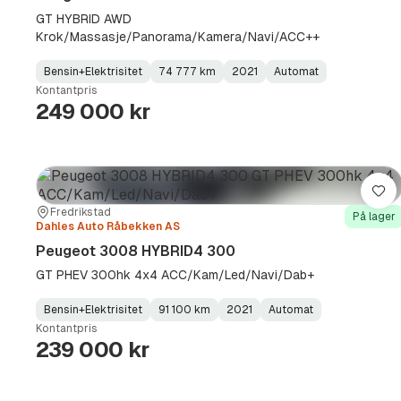
GT HYBRID AWD
Krok/Massasje/Panorama/Kamera/Navi/ACC++
Bensin+Elektrisitet
74 777 km
2021
Automat
Fuel
Kilometerstand
Model
Gearbox
:
Kontantpris
Type
Year
Type
:
:
:
249 000 kr
Lag
Sted:
Forhandler:
Fredrikstad
På lager
Dahles Auto Råbekken AS
Peugeot 3008 HYBRID4 300
GT PHEV 300hk 4x4 ACC/Kam/Led/Navi/Dab+
Bensin+Elektrisitet
91 100 km
2021
Automat
Fuel
Kilometerstand
Model
Gearbox
:
Kontantpris
Type
Year
Type
:
:
:
239 000 kr