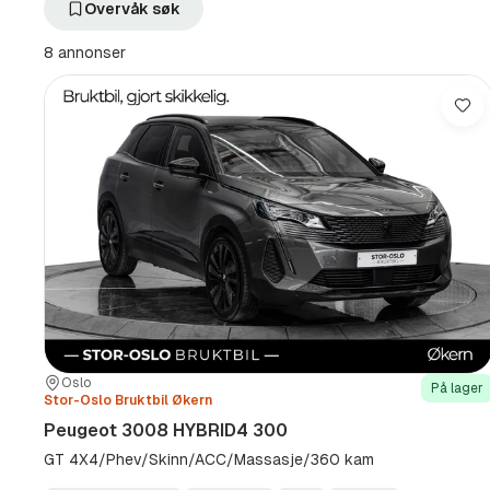
filter
filter
Overvåk søk
Sandefjord
3008
+100
HYBRID4
8 annonser
km
300
(Sted)
(Modell)
Lag
Sted:
Forhandler:
Oslo
På lager
Stor-Oslo Bruktbil Økern
Peugeot 3008 HYBRID4 300
GT 4X4/Phev/Skinn/ACC/Massasje/360 kam