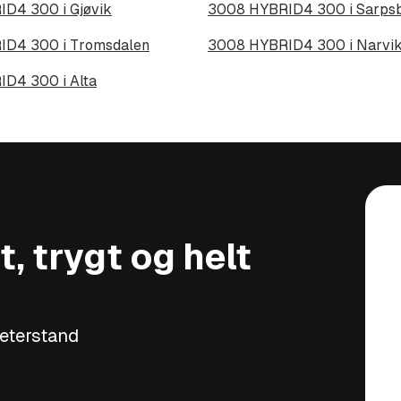
D4 300 i Gjøvik
3008 HYBRID4 300 i Sarps
D4 300 i Tromsdalen
3008 HYBRID4 300 i Narvi
D4 300 i Alta
t, trygt og helt
meterstand