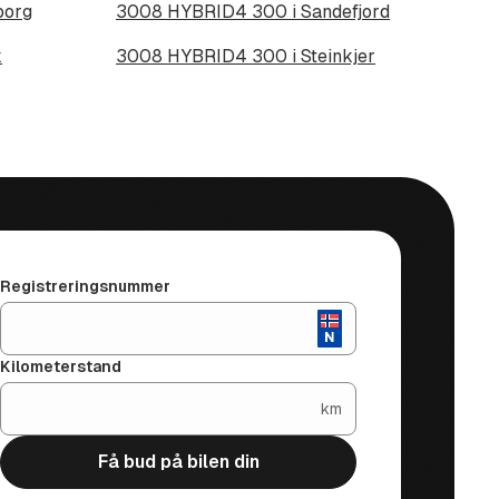
borg
3008 HYBRID4 300 i Sandefjord
k
3008 HYBRID4 300 i Steinkjer
Registreringsnummer
Kilometerstand
km
Få bud på bilen din