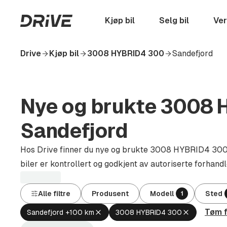
Hopp
til
Startside
Kjøp bil
Selg bil
Ver
hovedinnhold
Drive
Kjøp bil
3008 HYBRID4 300
Sandefjord
Nye og brukte 3008 H
Sandefjord
Hos Drive finner du nye og brukte 3008 HYBRID4 300 i
biler er kontrollert og godkjent av autoriserte forhandl
Alle filtre
Produsent
Modell
Sted
1
Tøm f
Fjern
Fjern
Sandefjord +100 km
3008 HYBRID4 300
aktivt
aktivt