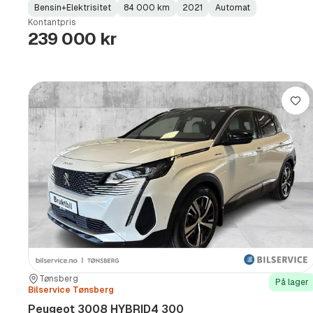
Bensin+Elektrisitet
84 000 km
2021
Automat
Fuel
Kilometerstand
Model
Gearbox
:
Kontantpris
Type
Year
Type
:
:
:
239 000 kr
Lag
Sted:
Forhandler:
Tønsberg
På lager
Bilservice Tønsberg
Peugeot 3008 HYBRID4 300