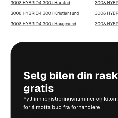
3008 HYBRID4 300 i Harstad
3008 HYBRI
3008 HYBRID4 300 i Kristiansund
3008 HYBRI
3008 HYBRID4 300 i Haugesund
3008 HYBRI
Selg bilen din rask
gratis
Fyll inn registreringsnummer og kilo
for å motta bud fra forhandlere