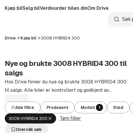
Hopp
Kjøp bil
Selg bil
Verdivurder bilen din
Om Drive
til
Opprett
hovedinnhold
Startside
Søk
konto
Drive
Kjøp bil
3008 HYBRID4 300
Nye og brukte 3008 HYBRID4 300 til
salgs
Hos Drive finner du nye og brukte 3008 HYBRID4 300
til salgs. Alle biler er kontrollert og godkjent av
autoriserte forhandlere.
Alle filtre
Produsent
Modell
Sted
1
Tøm filter
Fjern
3008 HYBRID4 300
aktivt
filter
Overvåk søk