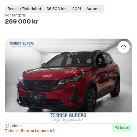
Bensin+Elektrisitet
36 500 km
2021
Automat
Fuel
Kilometerstand
Model
Gearbox
:
Kontantpris
Type
Year
Type
:
:
:
269 000 kr
Lagre
Sted:
Forhandler:
Leknes
På lager
Teknisk Bureau Leknes AS