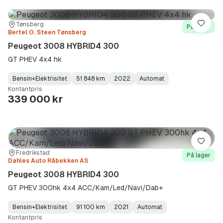
Sted:
Forhandler:
Tønsberg
Lagre
På lager
Bertel O. Steen Tønsberg
Peugeot 3008 HYBRID4 300
GT PHEV 4x4 hk
Bensin+Elektrisitet
51 848 km
2022
Automat
Fuel
Kilometerstand
Model
Gearbox
:
Kontantpris
Type
Year
Type
:
:
:
339 000 kr
Lagre
Sted:
Forhandler:
Fredrikstad
På lager
Dahles Auto Råbekken AS
Peugeot 3008 HYBRID4 300
GT PHEV 300hk 4x4 ACC/Kam/Led/Navi/Dab+
Bensin+Elektrisitet
91 100 km
2021
Automat
Fuel
Kilometerstand
Model
Gearbox
:
Kontantpris
Type
Year
Type
:
:
: