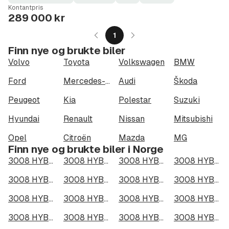
Fuel
Kilometerstand
Model
Gearbox
:
Kontantpris
Type
Year
Type
:
:
:
289 000 kr
1
Finn nye og brukte biler
Volvo
Toyota
Volkswagen
BMW
Ford
Mercedes-Benz
Audi
Škoda
Peugeot
Kia
Polestar
Suzuki
Hyundai
Renault
Nissan
Mitsubishi
Opel
Citroën
Mazda
MG
Finn nye og brukte biler i Norge
3008 HYBRID4 300 i Oslo
3008 HYBRID4 300 i Bergen
3008 HYBRID4 300 i Trondheim
3008 HYBRID4 300 i Stavanger
3008 HYBRID4 300 i Kristiansand
3008 HYBRID4 300 i Fredrikstad
3008 HYBRID4 300 i Drammen
3008 HYBRID4 300 i Skien
3008 HYBRID4 300 i Tromsø
3008 HYBRID4 300 i Ålesund
3008 HYBRID4 300 i Moss
3008 HYBRID4 300 i Porsgrunn
3008 HYBRID4 300 i Bodø
3008 HYBRID4 300 i Arendal
3008 HYBRID4 300 i Hamar
3008 HYBRID4 300 i Larvik