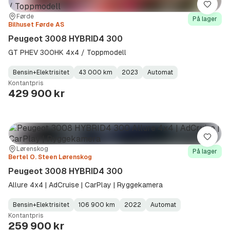
Lagre
Sted:
Forhandler:
Førde
På lager
Bilhuset Førde AS
Peugeot 3008 HYBRID4 300
GT PHEV 300HK 4x4 / Toppmodell
Bensin+Elektrisitet
43 000 km
2023
Automat
Fuel
Kilometerstand
Model
Gearbox
:
Kontantpris
Type
Year
Type
:
:
:
429 900 kr
Lagre
Sted:
Forhandler:
Lørenskog
På lager
Bertel O. Steen Lørenskog
Peugeot 3008 HYBRID4 300
Allure 4x4 | AdCruise | CarPlay | Ryggekamera
Bensin+Elektrisitet
106 900 km
2022
Automat
Fuel
Kilometerstand
Model
Gearbox
:
Kontantpris
Type
Year
Type
:
:
:
259 900 kr