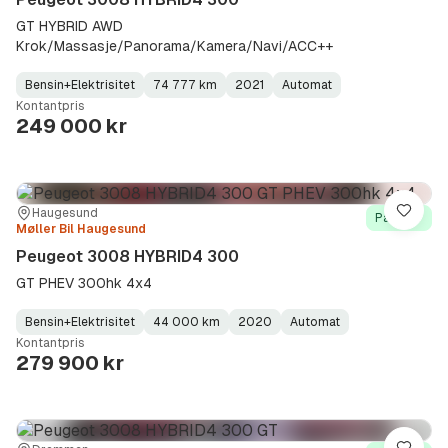
GT HYBRID AWD
Krok/Massasje/Panorama/Kamera/Navi/ACC++
Bensin+Elektrisitet
74 777 km
2021
Automat
Fuel
Kilometerstand
Model
Gearbox
:
Kontantpris
Type
Year
Type
:
:
:
249 000 kr
Sted:
Forhandler:
Haugesund
Lagre
På lager
Møller Bil Haugesund
Peugeot 3008 HYBRID4 300
GT PHEV 300hk 4x4
Bensin+Elektrisitet
44 000 km
2020
Automat
Fuel
Kilometerstand
Model
Gearbox
:
Kontantpris
Type
Year
Type
:
:
:
279 900 kr