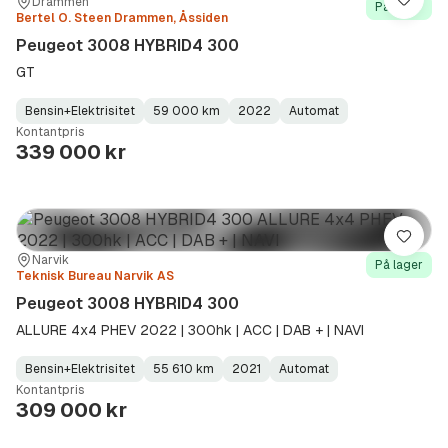
Sted:
Forhandler:
Drammen
Lagre
På lager
Bertel O. Steen Drammen, Åssiden
Peugeot 3008 HYBRID4 300
GT
Bensin+Elektrisitet
59 000 km
2022
Automat
Fuel
Kilometerstand
Model
Gearbox
:
Kontantpris
Type
Year
Type
:
:
:
339 000 kr
Lagre
Sted:
Forhandler:
Narvik
På lager
Teknisk Bureau Narvik AS
Peugeot 3008 HYBRID4 300
ALLURE 4x4 PHEV 2022 | 300hk | ACC | DAB + | NAVI
Bensin+Elektrisitet
55 610 km
2021
Automat
Fuel
Kilometerstand
Model
Gearbox
:
Kontantpris
Type
Year
Type
:
:
:
309 000 kr