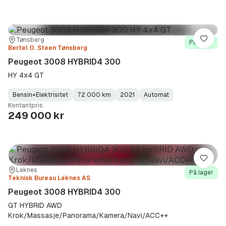
Sted:
Forhandler:
Tønsberg
Lagre
På lager
Bertel O. Steen Tønsberg
Peugeot 3008 HYBRID4 300
HY 4x4 GT
Bensin+Elektrisitet
72 000 km
2021
Automat
Fuel
Kilometerstand
Model
Gearbox
:
Kontantpris
Type
Year
Type
:
:
:
249 000 kr
Lagre
Sted:
Forhandler:
Leknes
På lager
Teknisk Bureau Leknes AS
Peugeot 3008 HYBRID4 300
GT HYBRID AWD
Krok/Massasje/Panorama/Kamera/Navi/ACC++