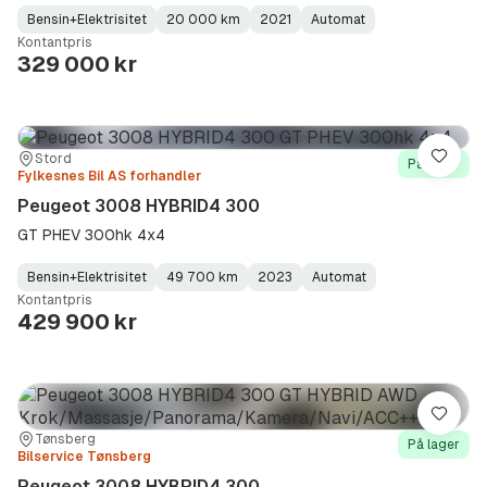
Bensin+Elektrisitet
20 000 km
2021
Automat
Fuel
Kilometerstand
Model
Gearbox
:
Kontantpris
Type
Year
Type
:
:
:
329 000 kr
Sted:
Forhandler:
Stord
Lagre
På lager
Fylkesnes Bil AS forhandler
Peugeot 3008 HYBRID4 300
GT PHEV 300hk 4x4
Bensin+Elektrisitet
49 700 km
2023
Automat
Fuel
Kilometerstand
Model
Gearbox
:
Kontantpris
Type
Year
Type
:
:
:
429 900 kr
Lagre
Sted:
Forhandler:
Tønsberg
På lager
Bilservice Tønsberg
Peugeot 3008 HYBRID4 300