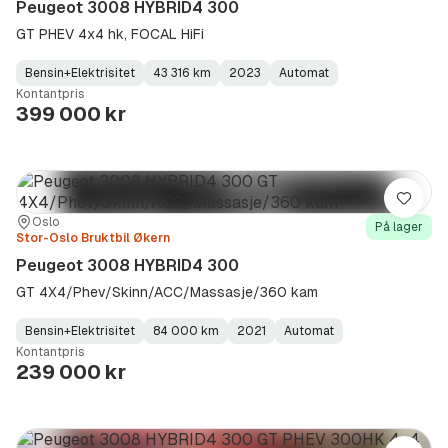
Peugeot 3008 HYBRID4 300
GT PHEV 4x4 hk, FOCAL HiFi
Bensin+Elektrisitet
43 316 km
2023
Automat
Fuel
Kilometerstand
Model
Gearbox
:
Kontantpris
Type
Year
Type
:
:
:
399 000 kr
Lagre
Sted:
Forhandler:
Oslo
På lager
Stor-Oslo Bruktbil Økern
Peugeot 3008 HYBRID4 300
GT 4X4/Phev/Skinn/ACC/Massasje/360 kam
Bensin+Elektrisitet
84 000 km
2021
Automat
Fuel
Kilometerstand
Model
Gearbox
:
Kontantpris
Type
Year
Type
:
:
:
239 000 kr