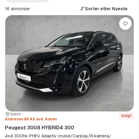
3008
HYBRID4
16 annonser
Sorter etter
Nyeste
300
(Modell)
Lagre
Sted:
Forhandler:
Askim
Solgt
Andresen Bil AS avd. Askim
Peugeot 3008 HYBRID4 300
4x4 300hk PHEV Adaptiv cruise/Carplay/R.kamera/