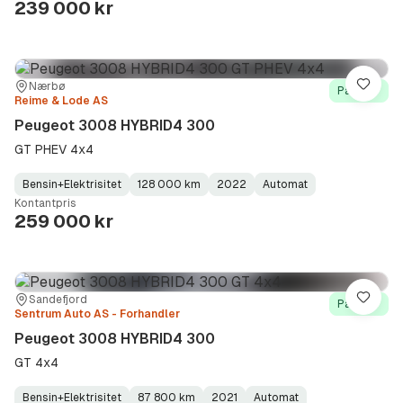
239 000 kr
Sted:
Forhandler:
Nærbø
Lagre
På lager
Reime & Lode AS
Peugeot 3008 HYBRID4 300
GT PHEV 4x4
Bensin+Elektrisitet
128 000 km
2022
Automat
Fuel
Kilometerstand
Model
Gearbox
:
Kontantpris
Type
Year
Type
:
:
:
259 000 kr
Sted:
Forhandler:
Sandefjord
Lagre
På lager
Sentrum Auto AS - Forhandler
Peugeot 3008 HYBRID4 300
GT 4x4
Bensin+Elektrisitet
87 800 km
2021
Automat