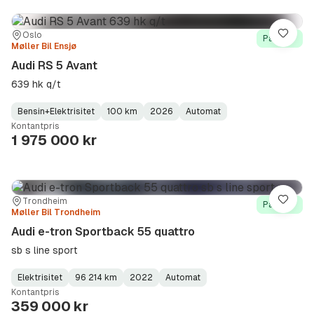
Sted:
Forhandler:
Oslo
Lagre
På lager
Møller Bil Ensjø
Audi RS 5 Avant
639 hk q/t
Bensin+Elektrisitet
100 km
2026
Automat
Fuel
Kilometerstand
Model
Gearbox
:
Kontantpris
Type
Year
Type
:
:
:
1 975 000 kr
Sted:
Forhandler:
Trondheim
Lagre
På lager
Møller Bil Trondheim
Audi e-tron Sportback 55 quattro
sb s line sport
Elektrisitet
96 214 km
2022
Automat
Fuel
Kilometerstand
Model
Gearbox
:
Kontantpris
Type
Year
Type
:
:
:
359 000 kr