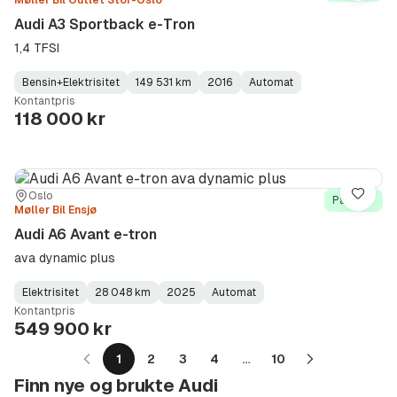
Møller Bil Outlet Stor-Oslo
Audi A3 Sportback e-Tron
1,4 TFSI
Bensin+Elektrisitet
149 531 km
2016
Automat
Fuel
Kilometerstand
Model
Gearbox
:
Kontantpris
Type
Year
Type
:
:
:
118 000 kr
Sted:
Forhandler:
Oslo
Lagre
På lager
Møller Bil Ensjø
Audi A6 Avant e-tron
ava dynamic plus
Elektrisitet
28 048 km
2025
Automat
Fuel
Kilometerstand
Model
Gearbox
:
Kontantpris
Type
Year
Type
:
:
:
549 900 kr
1
2
3
4
…
10
Neste
Finn nye og brukte Audi
side