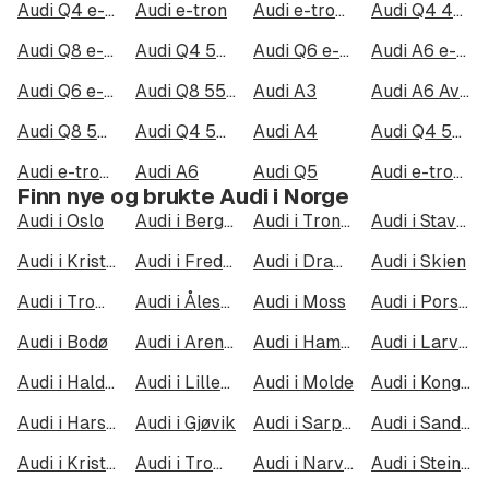
Audi Q4 e-tron
Audi e-tron
Audi e-tron 55 quattro
Audi Q4 45 e-tron quattro
Audi Q8 e-tron
Audi Q4 50 e-tron quattro
Audi Q6 e-tron
Audi A6 e-tron
Audi Q6 e-tron quattro
Audi Q8 55 e-tron quattro
Audi A3
Audi A6 Avant e-tron quattro
Audi Q8 50 e-tron quattro
Audi Q4 55 e-tron quattro
Audi A4
Audi Q4 50 Sportback e-tron quattro
Audi e-tron 50 quattro
Audi A6
Audi Q5
Audi e-tron Sportback 55 quattro
Finn nye og brukte Audi i Norge
Audi i Oslo
Audi i Bergen
Audi i Trondheim
Audi i Stavanger
Audi i Kristiansand
Audi i Fredrikstad
Audi i Drammen
Audi i Skien
Audi i Tromsø
Audi i Ålesund
Audi i Moss
Audi i Porsgrunn
Audi i Bodø
Audi i Arendal
Audi i Hamar
Audi i Larvik
Audi i Halden
Audi i Lillehammer
Audi i Molde
Audi i Kongsberg
Audi i Harstad
Audi i Gjøvik
Audi i Sarpsborg
Audi i Sandefjord
Audi i Kristiansund
Audi i Tromsdalen
Audi i Narvik
Audi i Steinkjer