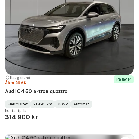
Sted:
Forhandler:
Haugesund
På lager
Åkra Bil AS
Audi Q4 50 e-tron quattro
Elektrisitet
91 490 km
2022
Automat
Fuel
Kilometerstand
Model
Gearbox
:
Kontantpris
Type
Year
Type
:
:
:
314 900 kr