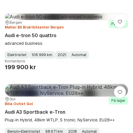
Sted:
Forhandler:
Bergen
Lagre
På lager
Møller Bil Bruktbilsenter Bergen
Audi e-tron 50 quattro
advanced business
Elektrisitet
106 999 km
2021
Automat
Fuel
Kilometerstand
Model
Gearbox
:
Kontantpris
Type
Year
Type
:
:
:
199 900 kr
Lagre
Sted:
Forhandler:
Gol
På lager
Bilia Outlet Gol
Audi A3 Sportback e-Tron
Plug-in Hybrid, 48km WTLP, S tronic, NyService, EU28++
Bensin+Elektrisitet
68 671 km
2018
Automat