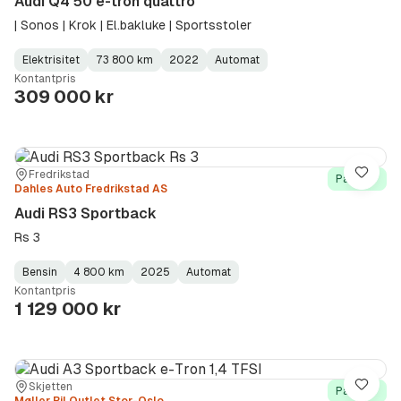
Audi Q4 50 e-tron quattro
| Sonos | Krok | El.bakluke | Sportsstoler
Elektrisitet
73 800 km
2022
Automat
Fuel
Kilometerstand
Model
Gearbox
:
Kontantpris
Type
Year
Type
:
:
:
309 000 kr
Sted:
Forhandler:
Fredrikstad
Lagre
På lager
Dahles Auto Fredrikstad AS
Audi RS3 Sportback
Rs 3
Bensin
4 800 km
2025
Automat
Fuel
Kilometerstand
Model
Gearbox
:
Kontantpris
Type
Year
Type
:
:
:
1 129 000 kr
Sted:
Forhandler:
Skjetten
Lagre
På lager