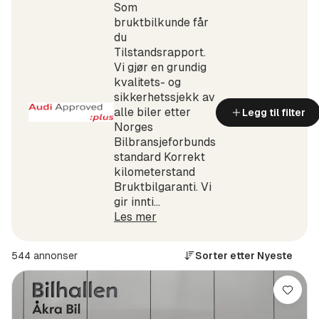
Som
bruktbilkunde får
du
Tilstandsrapport.
Vi gjør en grundig
kvalitets-­ og
sikkerhetssjekk av
alle biler etter
Legg til filter
Norges
Bilbransjeforbunds
standard Korrekt
kilometerstand
Bruktbilgaranti. Vi
gir innti...
Les mer
544 annonser
Sorter etter
Nyeste
Lagre