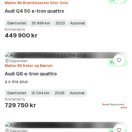
Møller Bil Bruktbilsenter Stor-Oslo
Audi Q4 50 e-tron quattro
Elektrisitet
35 999 km
2023
Automat
Fuel
Kilometerstand
Model
Gearbox
:
Kontantpris
Type
Year
Type
:
:
:
449 900 kr
Sted:
Forhandler:
Slependen
Lagre
På lager
Møller Bil Asker og Bærum
Audi Q6 e-tron quattro
q s line plus
Elektrisitet
12 044 km
2026
Automat
Fuel
Kilometerstand
Model
Gearbox
:
Kontantpris
Type
Year
Type
:
:
:
729 750 kr
Sted:
Forhandler:
Slependen