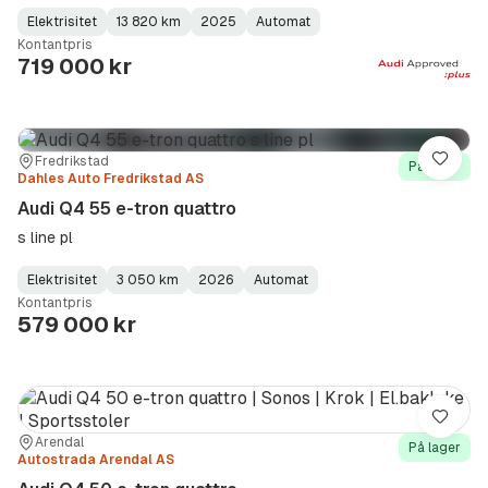
Elektrisitet
13 820 km
2025
Automat
Fuel
Kilometerstand
Model
Gearbox
:
Kontantpris
Type
Year
Type
:
:
:
719 000 kr
Sted:
Forhandler:
Fredrikstad
Lagre
På lager
Dahles Auto Fredrikstad AS
Audi Q4 55 e-tron quattro
s line pl
Elektrisitet
3 050 km
2026
Automat
Fuel
Kilometerstand
Model
Gearbox
:
Kontantpris
Type
Year
Type
:
:
:
579 000 kr
Lagre
Sted:
Forhandler:
Arendal
På lager
Autostrada Arendal AS