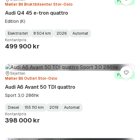
Lagre
På lager
Møller Bil Bruktbilsenter Stor-Oslo
Audi Q4 45 e-tron quattro
Edition (K)
Elektrisitet
8 504 km
2026
Automat
Fuel
Kilometerstand
Model
Gearbox
:
Kontantpris
Type
Year
Type
:
:
:
499 900 kr
Sted:
Forhandler:
Skjetten
Lagre
På lager
Møller Bil Outlet Stor-Oslo
Audi A6 Avant 50 TDI quattro
Sport 3,0 286hk
Diesel
155 110 km
2019
Automat
Fuel
Kilometerstand
Model
Gearbox
:
Kontantpris
Type
Year
Type
:
:
:
398 000 kr