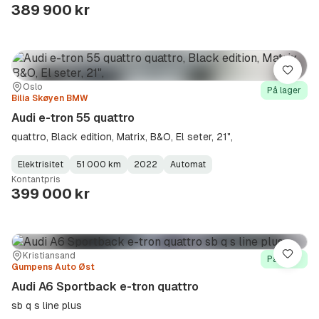
Type
Year
Type
:
:
:
389 900 kr
Lagre
Sted:
Forhandler:
Oslo
På lager
Bilia Skøyen BMW
Audi e-tron 55 quattro
quattro, Black edition, Matrix, B&O, El seter, 21",
Elektrisitet
51 000 km
2022
Automat
Fuel
Kilometerstand
Model
Gearbox
:
Kontantpris
Type
Year
Type
:
:
:
399 000 kr
Sted:
Forhandler:
Kristiansand
Lagre
På lager
Gumpens Auto Øst
Audi A6 Sportback e-tron quattro
sb q s line plus