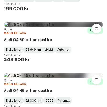
Fuel
Kilometerstand
Model
Gearbox
:
Kontantpris
Type
Year
Type
:
:
:
199 000 kr
Sted:
Forhandler:
Ski
Lagre
På lager
Møller Bil Follo
Audi Q4 50 e-tron quattro
Elektrisitet
22 949 km
2022
Automat
Fuel
Kilometerstand
Model
Gearbox
:
Kontantpris
Type
Year
Type
:
:
:
349 900 kr
Sted:
Forhandler:
Ski
Lagre
På lager
Møller Bil Follo
Audi Q4 45 e-tron quattro
Elektrisitet
32 000 km
2023
Automat
Fuel
Kilometerstand
Model
Gearbox
:
Kontantpris