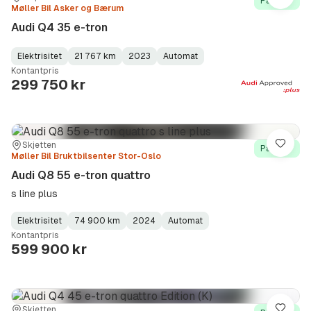
Lagre
På lager
Møller Bil Asker og Bærum
Audi Q4 35 e-tron
Elektrisitet
21 767 km
2023
Automat
Fuel
Kilometerstand
Model
Gearbox
:
Kontantpris
Type
Year
Type
:
:
:
299 750 kr
Sted:
Forhandler:
Skjetten
Lagre
På lager
Møller Bil Bruktbilsenter Stor-Oslo
Audi Q8 55 e-tron quattro
s line plus
Elektrisitet
74 900 km
2024
Automat
Fuel
Kilometerstand
Model
Gearbox
:
Kontantpris
Type
Year
Type
:
:
:
599 900 kr
Sted:
Forhandler:
Skjetten