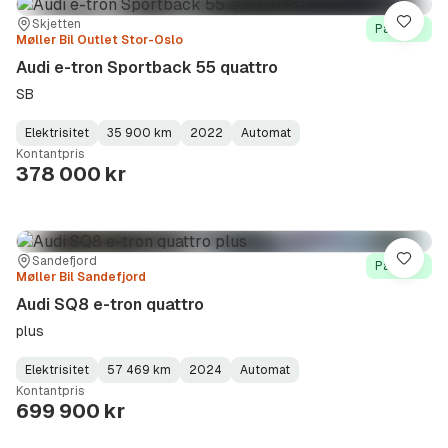
Sted:
Forhandler:
Skjetten
Lagre
På lager
Møller Bil Outlet Stor-Oslo
Audi e-tron Sportback 55 quattro
SB
Elektrisitet
35 900 km
2022
Automat
Fuel
Kilometerstand
Model
Gearbox
:
Kontantpris
Type
Year
Type
:
:
:
378 000 kr
Sted:
Forhandler:
Sandefjord
Lagre
På lager
Møller Bil Sandefjord
Audi SQ8 e-tron quattro
plus
Elektrisitet
57 469 km
2024
Automat
Fuel
Kilometerstand
Model
Gearbox
:
Kontantpris
Type
Year
Type
:
:
:
699 900 kr