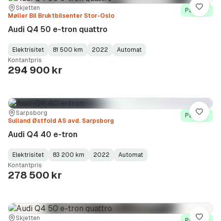
Sted:
Forhandler:
Skjetten
Lagre
På lager
Møller Bil Bruktbilsenter Stor-Oslo
Audi Q4 50 e-tron quattro
Elektrisitet
81 500 km
2022
Automat
Fuel
Kilometerstand
Model
Gearbox
:
Kontantpris
Type
Year
Type
:
:
:
294 900 kr
Sted:
Forhandler:
Sarpsborg
Lagre
På lager
Sulland Østfold AS avd. Sarpsborg
Audi Q4 40 e-tron
Elektrisitet
83 200 km
2022
Automat
Fuel
Kilometerstand
Model
Gearbox
:
Kontantpris
Type
Year
Type
:
:
:
278 500 kr
Sted:
Forhandler:
Skjetten
Lagre
På lager