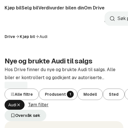
Hopp
Kjøp bil
Selg bil
Verdivurder bilen din
Om Drive
til
Opprett
hovedinnhold
Startside
Søk
konto
Drive
Kjøp bil
Audi
Nye og brukte Audi til salgs
Hos Drive finner du nye og brukte Audi til salgs. Alle
biler er kontrollert og godkjent av autoriserte
forhandlere.
Alle filtre
Produsent
Modell
Sted
1
Tøm filter
Fjern
Audi
aktivt
filter
Overvåk søk
Audi
(Produsent)