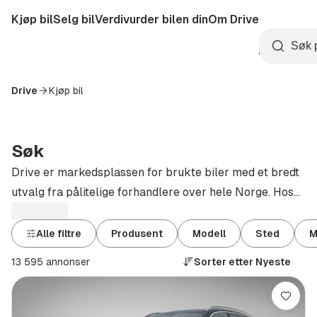
Hopp
Kjøp bil
Selg bil
Verdivurder bilen din
Om Drive
til
Opprett
hovedinnhold
Startside
Søk
konto
Drive
Kjøp bil
Søk
Drive er markedsplassen for brukte biler med et bredt
utvalg fra pålitelige forhandlere over hele Norge. Hos
oss kan du sammenligne priser, vilkår og tilstanden til
bilene direkte på plattformen vår, noe som gjør det
Alle filtre
Produsent
Modell
Sted
M
enkelt å finne det beste alternativet for dine behov og
13 595 annonser
Sorter etter
Nyeste
budsjett. Alle bilene som er oppført er nøye
gjennomgått for å garantere kvalitet og pålitelighet.
Lagre
Drive er mer enn bare et komplett salgssted i hele