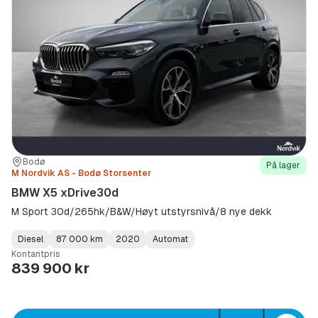
bilkjøpsprosessen og sørger for at hele kjøpsprosessen
for deg; og trygt som mulig Start din biljakt hos oss i
dag og oppdag hvor enkelt og trygt det kan være å
kjøpe bruktbil.
Sted:
Forhandler:
Bodø
På lager
M Nordvik AS - Bodø Storsenter
BMW X5 xDrive30d
M Sport 30d/265hk/B&W/Høyt utstyrsnivå/8 nye dekk
Diesel
87 000 km
2020
Automat
Fuel
Kilometerstand
Model
Gearbox
:
Kontantpris
Type
Year
Type
:
:
:
839 900 kr