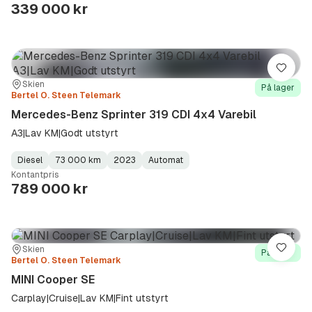
Type
Year
Type
:
:
:
339 000 kr
Lagre
Sted:
Forhandler:
Skien
På lager
Bertel O. Steen Telemark
Mercedes-Benz Sprinter 319 CDI 4x4 Varebil
A3|Lav KM|Godt utstyrt
Diesel
73 000 km
2023
Automat
Fuel
Kilometerstand
Model
Gearbox
:
Kontantpris
Type
Year
Type
:
:
:
789 000 kr
Sted:
Forhandler:
Skien
Lagre
På lager
Bertel O. Steen Telemark
MINI Cooper SE
Carplay|Cruise|Lav KM|Fint utstyrt