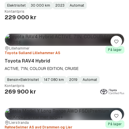
Elektrisitet
30 000 km
2023
Automat
Fuel
Kilometerstand
Model
Gearbox
:
Kontantpris
Type
Year
Type
:
:
:
229 000 kr
Lagre
Sted:
Forhandler:
Lillehammer
På lager
Toyota Sulland Lillehammer AS
Toyota RAV4 Hybrid
ACTIVE, 71N, COLOUR EDITION, CRUISE
Bensin+Elektrisitet
147 080 km
2019
Automat
Fuel
Kilometerstand
Model
Gearbox
:
Kontantpris
Type
Year
Type
:
:
:
269 900 kr
Lagre
Sted:
Forhandler:
Lierstranda
På lager
RøhneSelmer AS avd Drammen og Lier