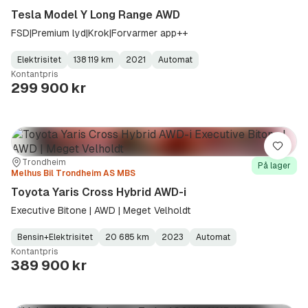
Tesla Model Y Long Range AWD
FSD|Premium lyd|Krok|Forvarmer app++
Elektrisitet
138 119 km
2021
Automat
Fuel
Kilometerstand
Model
Gearbox
:
Kontantpris
Type
Year
Type
:
:
:
299 900 kr
Lagre
Sted:
Forhandler:
Trondheim
På lager
Melhus Bil Trondheim AS MBS
Toyota Yaris Cross Hybrid AWD-i
Executive Bitone | AWD | Meget Velholdt
Bensin+Elektrisitet
20 685 km
2023
Automat
Fuel
Kilometerstand
Model
Gearbox
:
Kontantpris
Type
Year
Type
:
:
:
389 900 kr