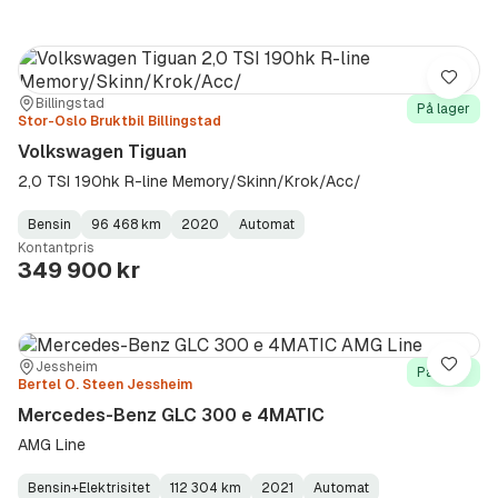
Lagre
Sted:
Forhandler:
Billingstad
På lager
Stor-Oslo Bruktbil Billingstad
Volkswagen Tiguan
2,0 TSI 190hk R-line Memory/Skinn/Krok/Acc/
Bensin
96 468 km
2020
Automat
Fuel
Kilometerstand
Model
Gearbox
:
Kontantpris
Type
Year
Type
:
:
:
349 900 kr
Sted:
Forhandler:
Jessheim
Lagre
På lager
Bertel O. Steen Jessheim
Mercedes-Benz GLC 300 e 4MATIC
AMG Line
Bensin+Elektrisitet
112 304 km
2021
Automat
Fuel
Kilometerstand
Model
Gearbox
: