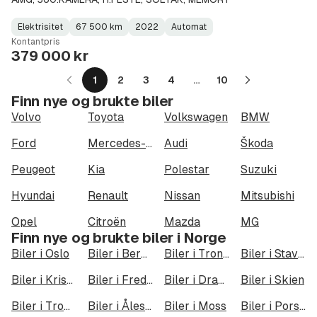
Elektrisitet
67 500 km
2022
Automat
Fuel
Kilometerstand
Model
Gearbox
:
Kontantpris
Type
Year
Type
:
:
:
379 000 kr
1
2
3
4
…
10
Neste
Finn nye og brukte biler
side
Volvo
Toyota
Volkswagen
BMW
Ford
Mercedes-Benz
Audi
Škoda
Peugeot
Kia
Polestar
Suzuki
Hyundai
Renault
Nissan
Mitsubishi
Opel
Citroën
Mazda
MG
Finn nye og brukte biler i Norge
Biler i Oslo
Biler i Bergen
Biler i Trondheim
Biler i Stavanger
Biler i Kristiansand
Biler i Fredrikstad
Biler i Drammen
Biler i Skien
Biler i Tromsø
Biler i Ålesund
Biler i Moss
Biler i Porsgrunn