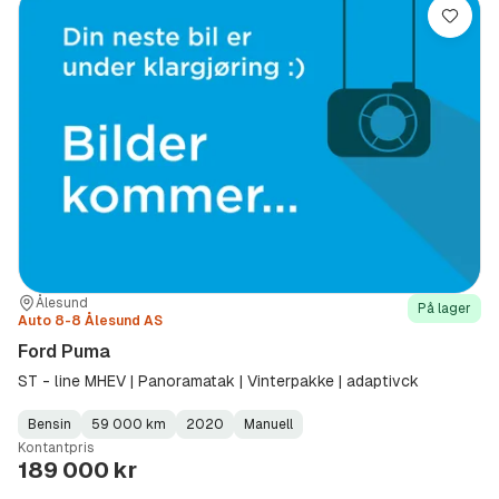
Lagre
Sted:
Forhandler:
Ålesund
På lager
Auto 8-8 Ålesund AS
Ford Puma
ST - line MHEV | Panoramatak | Vinterpakke | adaptivck
Bensin
59 000 km
2020
Manuell
Fuel
Kilometerstand
Model
Gearbox
:
Kontantpris
Type
Year
Type
:
:
:
189 000 kr