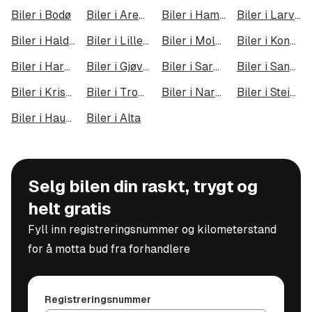
Biler i Bodø
Biler i Arendal
Biler i Hamar
Biler i Larvik
Biler i Halden
Biler i Lillehammer
Biler i Molde
Biler i Kongsberg
Biler i Harstad
Biler i Gjøvik
Biler i Sarpsborg
Biler i Sandefjord
Biler i Kristiansund
Biler i Tromsdalen
Biler i Narvik
Biler i Steinkjer
Biler i Haugesund
Biler i Alta
Selg bilen din raskt, trygt og
helt gratis
Fyll inn registreringsnummer og kilometerstand
for å motta bud fra forhandlere
Registreringsnummer