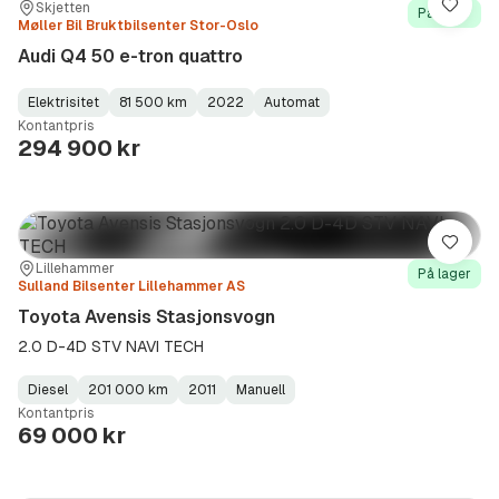
Sted:
Forhandler:
Skjetten
Lagre
På lager
Møller Bil Bruktbilsenter Stor-Oslo
Audi Q4 50 e-tron quattro
Elektrisitet
81 500 km
2022
Automat
Fuel
Kilometerstand
Model
Gearbox
:
Kontantpris
Type
Year
Type
:
:
:
294 900 kr
Lagre
Sted:
Forhandler:
Lillehammer
På lager
Sulland Bilsenter Lillehammer AS
Toyota Avensis Stasjonsvogn
2.0 D-4D STV NAVI TECH
Diesel
201 000 km
2011
Manuell
Fuel
Kilometerstand
Model
Gearbox
:
Kontantpris
Type
Year
Type
:
:
:
69 000 kr