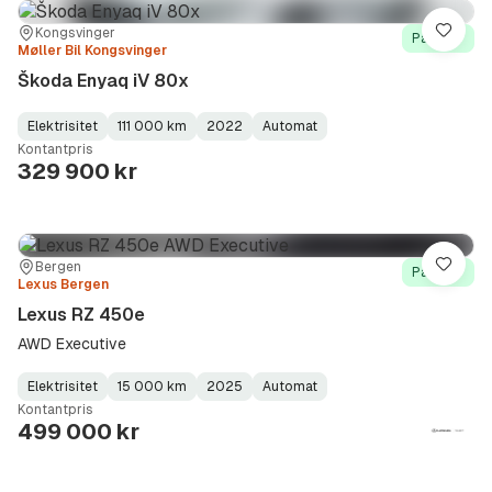
Sted:
Forhandler:
Kongsvinger
Lagre
På lager
Møller Bil Kongsvinger
Škoda Enyaq iV 80x
Elektrisitet
111 000 km
2022
Automat
Fuel
Kilometerstand
Model
Gearbox
:
Kontantpris
Type
Year
Type
:
:
:
329 900 kr
Sted:
Forhandler:
Bergen
Lagre
På lager
Lexus Bergen
Lexus RZ 450e
AWD Executive
Elektrisitet
15 000 km
2025
Automat
Fuel
Kilometerstand
Model
Gearbox
:
Kontantpris
Type
Year
Type
:
:
:
499 000 kr