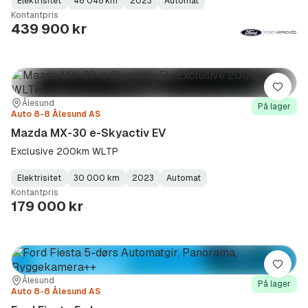
Elektrisitet
46 048 km
2023
Automat
Fuel
Kilometerstand
Model
Gearbox
:
Kontantpris
Type
Year
Type
:
:
:
439 900 kr
Lagre
Sted:
Forhandler:
Ålesund
På lager
Auto 8-8 Ålesund AS
Mazda MX-30 e-Skyactiv EV
Exclusive 200km WLTP
Elektrisitet
30 000 km
2023
Automat
Fuel
Kilometerstand
Model
Gearbox
:
Kontantpris
Type
Year
Type
:
:
:
179 000 kr
Lagre
Sted:
Forhandler:
Ålesund
På lager
Auto 8-8 Ålesund AS