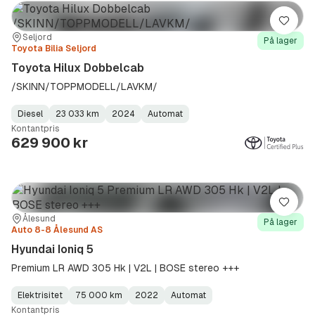
Lagre
Sted:
Forhandler:
Seljord
På lager
Toyota Bilia Seljord
Toyota Hilux Dobbelcab
/SKINN/TOPPMODELL/LAVKM/
Diesel
23 033 km
2024
Automat
Fuel
Kilometerstand
Model
Gearbox
:
Kontantpris
Type
Year
Type
:
:
:
629 900 kr
Lagre
Sted:
Forhandler:
Ålesund
På lager
Auto 8-8 Ålesund AS
Hyundai Ioniq 5
Premium LR AWD 305 Hk | V2L | BOSE stereo +++
Elektrisitet
75 000 km
2022
Automat
Fuel
Kilometerstand
Model
Gearbox
:
Kontantpris