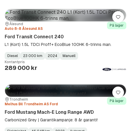
Lagre
Sted:
Forhandler:
Ålesund
På lager
Auto 8-8 Ålesund AS
Ford Transit Connect 240
L1 (Kort) 1.5L TDCi Proff+ EcoBlue 100HK 6-trinns man.
Diesel
23 000 km
2024
Manuell
Fuel
Kilometerstand
Model
Gearbox
:
Kontantpris
Type
Year
Type
:
:
:
289 000 kr
Lagre
Sted:
Forhandler:
Trondheim
På lager
Melhus Bil Trondheim AS Ford
Ford Mustang Mach-E Long Range AWD
Carbonized Grey | Garantikampanje: 8 år garanti!