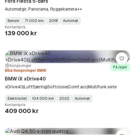
Ford Fiesta 5-dørs
Automatgir, Panorama, Ryggekamera++
Bensin
71 000 km
2018
Automat
Fuel
Kilometerstand
Model
Gearbox
:
Kontantpris
Type
Year
Type
:
:
:
139 000 kr
Lagre
Sted:
Forhandler:
Kongsvinger
På lager
Bilia Kongsvinger BMW
BMW iX xDrive40
xDrive40|Luftfjæring|Softclose|Comf.acc|Multifunk.sete
Elektrisitet
104 000 km
2022
Automat
Fuel
Kilometerstand
Model
Gearbox
:
Kontantpris
Type
Year
Type
:
:
:
409 000 kr