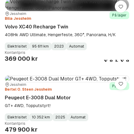
Lagre
Sted:
Forhandler:
Jessheim
På lager
Bilia Jessheim
Volvo XC40 Recharge Twin
408Hk AWD Ultimate, Hengerfeste, 360*, Panorama, H/K
Elektrisitet
95 611 km
2023
Automat
Fuel
Kilometerstand
Model
Gearbox
:
Kontantpris
Type
Year
Type
:
:
:
369 000 kr
Sted:
Forhandler:
Jessheim
Lagre
På lager
Bertel O. Steen Jessheim
Peugeot E-3008 Dual Motor
GT+ 4WD, Topputstyrt!
Elektrisitet
10 352 km
2025
Automat
Fuel
Kilometerstand
Model
Gearbox
:
Kontantpris
Type
Year
Type
:
:
:
479 900 kr