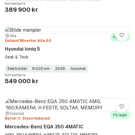
Kontantpris
Type
Year
Type
:
:
:
389 900 kr
Sted:
Forhandler:
Alta
Lagre
På lager
Sulland Bilsenter Alta AS
Hyundai Ioniq 5
Seat & Teck
Elektrisitet
8 000 km
2026
Automat
Fuel
Kilometerstand
Model
Gearbox
:
Kontantpris
Type
Year
Type
:
:
:
549 000 kr
Lagre
Sted:
Forhandler:
Kokstad
På lager
Bertel O. Steen Kokstad
Mercedes-Benz EQA 350 4MATIC
AMG, 360.KAMERA, H.FESTE, SOLTAK, MEMORY