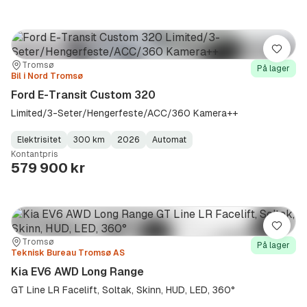
Lagre
Sted:
Forhandler:
Tromsø
På lager
Bil i Nord Tromsø
Ford E-Transit Custom 320
Limited/3-Seter/Hengerfeste/ACC/360 Kamera++
Elektrisitet
300 km
2026
Automat
Fuel
Kilometerstand
Model
Gearbox
:
Kontantpris
Type
Year
Type
:
:
:
579 900 kr
Lagre
Sted:
Forhandler:
Tromsø
På lager
Teknisk Bureau Tromsø AS
Kia EV6 AWD Long Range
GT Line LR Facelift, Soltak, Skinn, HUD, LED, 360°