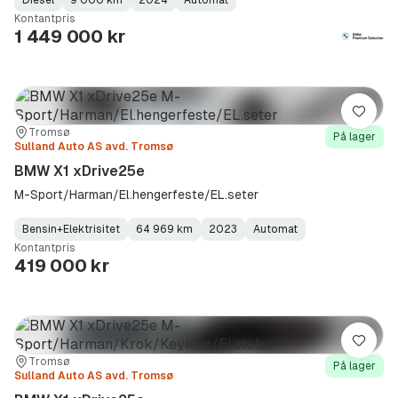
Fuel
Kilometerstand
Model
Gearbox
:
Kontantpris
Type
Year
Type
:
:
:
1 449 000 kr
Lagre
Sted:
Forhandler:
Tromsø
På lager
Sulland Auto AS avd. Tromsø
BMW X1 xDrive25e
M-Sport/Harman/El.hengerfeste/EL.seter
Bensin+Elektrisitet
64 969 km
2023
Automat
Fuel
Kilometerstand
Model
Gearbox
:
Kontantpris
Type
Year
Type
:
:
:
419 000 kr
Lagre
Sted:
Forhandler:
Tromsø
På lager
Sulland Auto AS avd. Tromsø