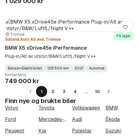
1 029 000 kr
Lagre
Sted:
Forhandler:
Tromsø
På lager
Sulland Auto AS avd. Tromsø
BMW X5 xDrive45e iPerformance
Plug-in/Alt av utstyr/B&W/Luftfj./Night V.++
Bensin+Elektrisitet
128 500 km
2021
Automat
Fuel
Kilometerstand
Model
Gearbox
:
Kontantpris
Type
Year
Type
:
:
:
749 000 kr
1
2
3
4
…
10
Neste
Finn nye og brukte biler
side
Volvo
Toyota
Volkswagen
BMW
Ford
Mercedes-Benz
Audi
Škoda
Peugeot
Kia
Polestar
Suzuki