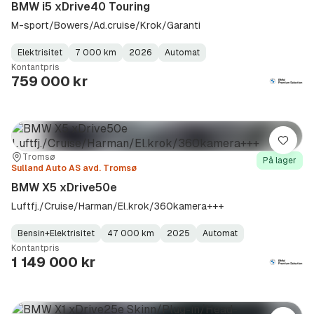
BMW i5 xDrive40 Touring
M-sport/Bowers/Ad.cruise/Krok/Garanti
Elektrisitet
7 000 km
2026
Automat
Fuel
Kilometerstand
Model
Gearbox
:
Kontantpris
Type
Year
Type
:
:
:
759 000 kr
Lagre
Sted:
Forhandler:
Tromsø
På lager
Sulland Auto AS avd. Tromsø
BMW X5 xDrive50e
Luftfj./Cruise/Harman/El.krok/360kamera+++
Bensin+Elektrisitet
47 000 km
2025
Automat
Fuel
Kilometerstand
Model
Gearbox
:
Kontantpris
Type
Year
Type
:
:
:
1 149 000 kr