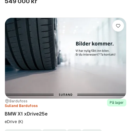
549 000 kr
Lagre
Sted:
Forhandler:
Bardufoss
På lager
Sulland Bardufoss
BMW X1 xDrive25e
eDrive (K)