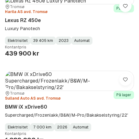
Sted:
Forhandler:
Tromsø
Lagre
På lager
Harila AS avd. Tromsø
Lexus RZ 450e
Luxury Panotech
Elektrisitet
39 405 km
2023
Automat
Fuel
Kilometerstand
Model
Gearbox
:
Kontantpris
Type
Year
Type
:
:
:
439 900 kr
Lagre
Sted:
Forhandler:
Tromsø
På lager
Sulland Auto AS avd. Tromsø
BMW iX xDrive60
Supercharged/Frozenlakk/B&W/M-Pro/Bakakselstyring/22'
Elektrisitet
7 000 km
2026
Automat
Fuel
Kilometerstand
Model
Gearbox
:
Kontantpris
Type
Year
Type
:
:
: