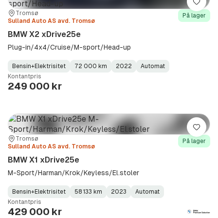
Lagre
Sted:
Forhandler:
Tromsø
På lager
Sulland Auto AS avd. Tromsø
BMW X2 xDrive25e
Plug-in/4x4/Cruise/M-sport/Head-up
Bensin+Elektrisitet
72 000 km
2022
Automat
Fuel
Kilometerstand
Model
Gearbox
:
Kontantpris
Type
Year
Type
:
:
:
249 000 kr
Lagre
Sted:
Forhandler:
Tromsø
På lager
Sulland Auto AS avd. Tromsø
BMW X1 xDrive25e
M-Sport/Harman/Krok/Keyless/El.stoler
Bensin+Elektrisitet
58 133 km
2023
Automat
Fuel
Kilometerstand
Model
Gearbox
:
Kontantpris
Type
Year
Type
:
:
:
429 000 kr