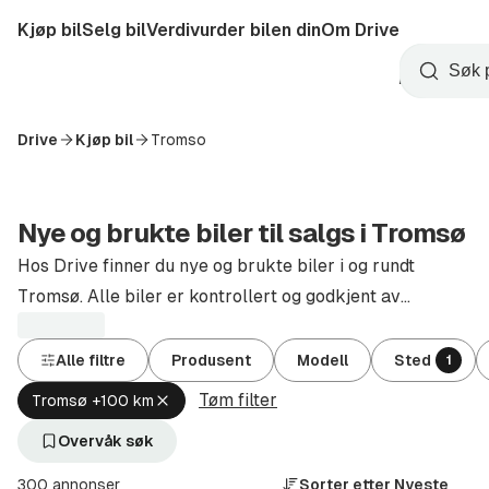
Hopp
Kjøp bil
Selg bil
Verdivurder bilen din
Om Drive
til
Opprett
hovedinnhold
Startside
Søk
konto
Drive
Kjøp bil
Tromso
Nye og brukte biler til salgs i Tromsø
Hos Drive finner du nye og brukte biler i og rundt
Tromsø. Alle biler er kontrollert og godkjent av
autoriserte forhandlere.
Alle filtre
Produsent
Modell
Sted
1
Tøm filter
Fjern
Tromsø +100 km
aktivt
filter
Overvåk søk
Tromsø
+100
300 annonser
Sorter etter
Nyeste