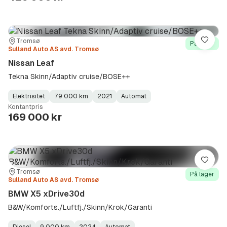
Sted:
Forhandler:
Tromsø
Lagre
På lager
Sulland Auto AS avd. Tromsø
Nissan Leaf
Tekna Skinn/Adaptiv cruise/BOSE++
Elektrisitet
79 000 km
2021
Automat
Fuel
Kilometerstand
Model
Gearbox
:
Kontantpris
Type
Year
Type
:
:
:
169 000 kr
Lagre
Sted:
Forhandler:
Tromsø
På lager
Sulland Auto AS avd. Tromsø
BMW X5 xDrive30d
B&W/Komforts./Luftfj./Skinn/Krok/Garanti
Diesel
9 000 km
2024
Automat