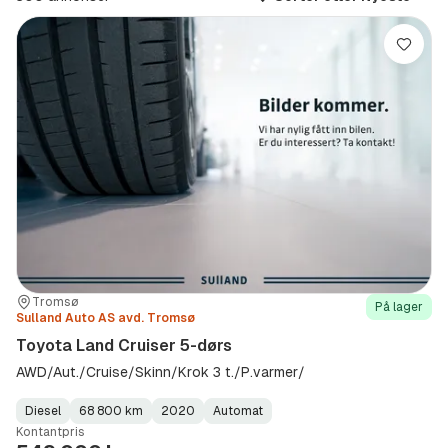
km
(Sted)
Lagre
Sted:
Forhandler:
Tromsø
På lager
Sulland Auto AS avd. Tromsø
Toyota Land Cruiser 5-dørs
AWD/Aut./Cruise/Skinn/Krok 3 t./P.varmer/
Diesel
68 800 km
2020
Automat
Fuel
Kilometerstand
Model
Gearbox
:
Kontantpris
Type
Year
Type
:
:
: