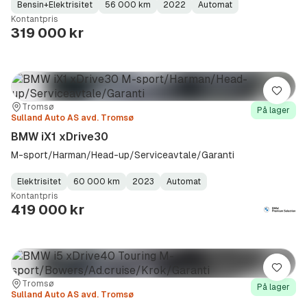
Bensin+Elektrisitet
56 000 km
2022
Automat
Fuel
Kilometerstand
Model
Gearbox
:
Kontantpris
Type
Year
Type
:
:
:
319 000 kr
Lagre
Sted:
Forhandler:
Tromsø
På lager
Sulland Auto AS avd. Tromsø
BMW iX1 xDrive30
M-sport/Harman/Head-up/Serviceavtale/Garanti
Elektrisitet
60 000 km
2023
Automat
Fuel
Kilometerstand
Model
Gearbox
:
Kontantpris
Type
Year
Type
:
:
:
419 000 kr
Lagre
Sted:
Forhandler:
Tromsø
På lager
Sulland Auto AS avd. Tromsø