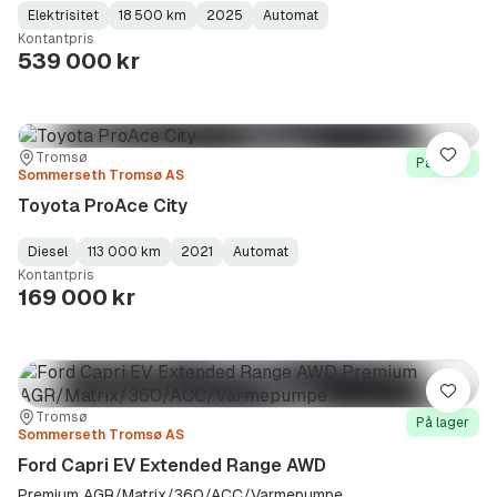
Elektrisitet
18 500 km
2025
Automat
Fuel
Kilometerstand
Model
Gearbox
:
Kontantpris
Type
Year
Type
:
:
:
539 000 kr
Sted:
Forhandler:
Tromsø
Lagre
På lager
Sommerseth Tromsø AS
Toyota ProAce City
Diesel
113 000 km
2021
Automat
Fuel
Kilometerstand
Model
Gearbox
:
Kontantpris
Type
Year
Type
:
:
:
169 000 kr
Lagre
Sted:
Forhandler:
Tromsø
På lager
Sommerseth Tromsø AS
Ford Capri EV Extended Range AWD
Premium AGR/Matrix/360/ACC/Varmepumpe