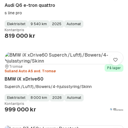
Audi Q6 e-tron quattro
s line pro
Elektrisitet
9 540 km
2025
Automat
Fuel
Kilometerstand
Model
Gearbox
:
Kontantpris
Type
Year
Type
:
:
:
819 000 kr
Lagre
Sted:
Forhandler:
Tromsø
På lager
Sulland Auto AS avd. Tromsø
BMW iX xDrive60
Superch./Luftfj./Bowers/4-hjulsstyring/Skinn
Elektrisitet
8 000 km
2026
Automat
Fuel
Kilometerstand
Model
Gearbox
:
Kontantpris
Type
Year
Type
:
:
:
999 000 kr