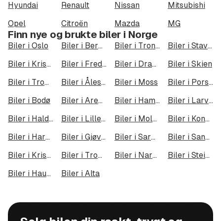
Hyundai
Renault
Nissan
Mitsubishi
Opel
Citroën
Mazda
MG
Finn nye og brukte biler i Norge
Biler i Oslo
Biler i Bergen
Biler i Trondheim
Biler i Stavanger
Biler i Kristiansand
Biler i Fredrikstad
Biler i Drammen
Biler i Skien
Biler i Tromsø
Biler i Ålesund
Biler i Moss
Biler i Porsgrunn
Biler i Bodø
Biler i Arendal
Biler i Hamar
Biler i Larvik
Biler i Halden
Biler i Lillehammer
Biler i Molde
Biler i Kongsberg
Biler i Harstad
Biler i Gjøvik
Biler i Sarpsborg
Biler i Sandefjord
Biler i Kristiansund
Biler i Tromsdalen
Biler i Narvik
Biler i Steinkjer
Biler i Haugesund
Biler i Alta