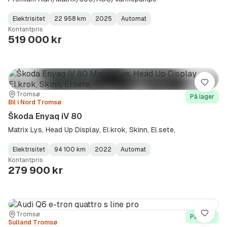
Elektrisitet
22 958 km
2025
Automat
Fuel
Kilometerstand
Model
Gearbox
:
Kontantpris
Type
Year
Type
:
:
:
519 000 kr
Lagre
Sted:
Forhandler:
Tromsø
På lager
Bil i Nord Tromsø
Škoda Enyaq iV 80
Matrix Lys, Head Up Display, El.krok, Skinn, El.sete,
Elektrisitet
94 100 km
2022
Automat
Fuel
Kilometerstand
Model
Gearbox
:
Kontantpris
Type
Year
Type
:
:
:
279 900 kr
Sted:
Forhandler:
Tromsø
Lagre
På lager
Sulland Tromsø