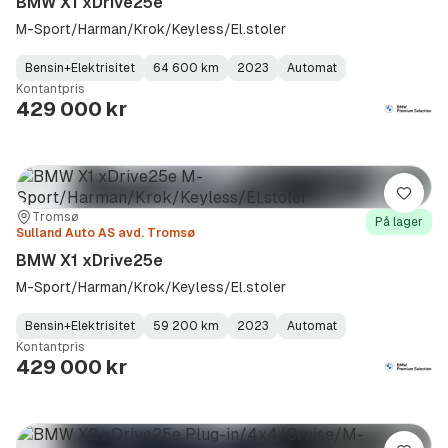
BMW X1 xDrive25e
M-Sport/Harman/Krok/Keyless/El.stoler
Bensin+Elektrisitet
64 600 km
2023
Automat
Fuel
Kilometerstand
Model
Gearbox
:
Kontantpris
Type
Year
Type
:
:
:
429 000 kr
Lagre
Sted:
Forhandler:
Tromsø
På lager
Sulland Auto AS avd. Tromsø
BMW X1 xDrive25e
M-Sport/Harman/Krok/Keyless/El.stoler
Bensin+Elektrisitet
59 200 km
2023
Automat
Fuel
Kilometerstand
Model
Gearbox
:
Kontantpris
Type
Year
Type
:
:
:
429 000 kr