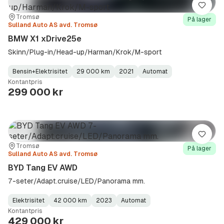
Lagre
Sted:
Forhandler:
Tromsø
På lager
Sulland Auto AS avd. Tromsø
BMW X1 xDrive25e
Skinn/Plug-in/Head-up/Harman/Krok/M-sport
Bensin+Elektrisitet
29 000 km
2021
Automat
Fuel
Kilometerstand
Model
Gearbox
:
Kontantpris
Type
Year
Type
:
:
:
299 000 kr
Lagre
Sted:
Forhandler:
Tromsø
På lager
Sulland Auto AS avd. Tromsø
BYD Tang EV AWD
7-seter/Adapt.cruise/LED/Panorama mm.
Elektrisitet
42 000 km
2023
Automat
Fuel
Kilometerstand
Model
Gearbox
:
Kontantpris
Type
Year
Type
:
:
:
429 000 kr