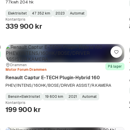
77kwh 204 hk
Elektrisitet
47 352 km
2023
Automat
Fuel
Kilometerstand
Model
Gearbox
:
Kontantpris
Type
Year
Type
:
:
:
339 900 kr
re
Lagre
Sted:
Forhandler:
Drammen
På lager
Motor Forum Drammen
Renault Captur E-TECH Plugin-Hybrid 160
PHEV/INTENS/160HK/BOSE/DRIVER ASSIST/R.KAMERA
Bensin+Elektrisitet
19 600 km
2021
Automat
Fuel
Kilometerstand
Model
Gearbox
:
Kontantpris
Type
Year
Type
:
:
:
199 900 kr