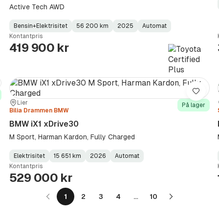
Active Tech AWD
Bensin+Elektrisitet
56 200 km
2025
Automat
Fuel
Kilometerstand
Model
Gearbox
:
Kontantpris
Type
Year
Type
:
:
:
419 900 kr
re
Lagre
Sted:
Forhandler:
Lier
På lager
Bilia Drammen BMW
BMW iX1 xDrive30
M Sport, Harman Kardon, Fully Charged
Elektrisitet
15 651 km
2026
Automat
Fuel
Kilometerstand
Model
Gearbox
:
Kontantpris
Type
Year
Type
:
:
:
529 000 kr
1
2
3
4
…
10
Neste
side