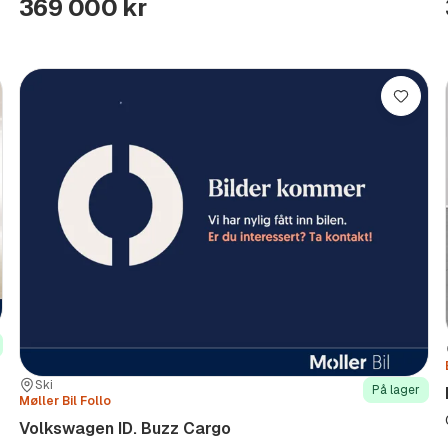
369 000 kr
re
Lagre
Sted:
Forhandler:
Ski
På lager
Møller Bil Follo
Volkswagen ID. Buzz Cargo