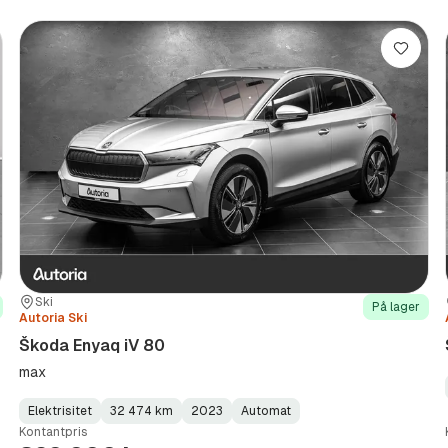
re
Lagre
Sted:
Forhandler:
Ski
På lager
Autoria Ski
Škoda Enyaq iV 80
max
Elektrisitet
32 474 km
2023
Automat
Fuel
Kilometerstand
Model
Gearbox
:
Kontantpris
Type
Year
Type
:
:
: