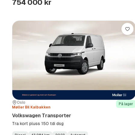
754 000 kr
Lag
Sted:
Forhandler:
Oslo
På lager
Møller Bil Kalbakken
Volkswagen Transporter
Tra kort pluss 150 tdi dsg