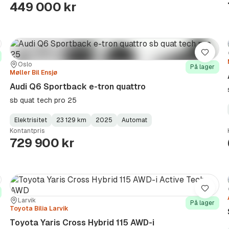
449 000 kr
re
Lagre
Sted:
Forhandler:
Oslo
På lager
Møller Bil Ensjø
Audi Q6 Sportback e-tron quattro
sb quat tech pro 25
Elektrisitet
23 129 km
2025
Automat
Fuel
Kilometerstand
Model
Gearbox
:
Kontantpris
Type
Year
Type
:
:
:
729 900 kr
re
Lagre
Sted:
Forhandler:
Larvik
På lager
Toyota Bilia Larvik
Toyota Yaris Cross Hybrid 115 AWD-i