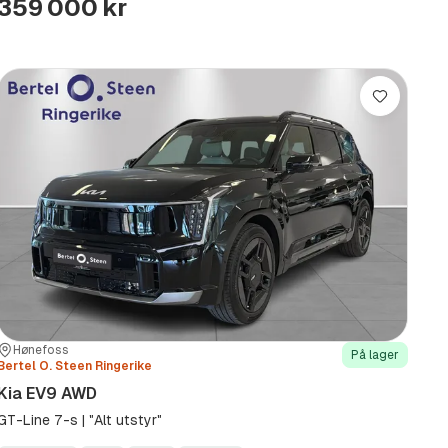
359 000 kr
Lagre
Sted:
Forhandler:
Hønefoss
På lager
Bertel O. Steen Ringerike
Kia EV9 AWD
GT-Line 7-s | "Alt utstyr"