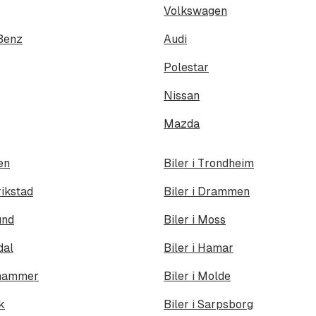
Volkswagen
Benz
Audi
Polestar
Nissan
Mazda
en
Biler i Trondheim
rikstad
Biler i Drammen
und
Biler i Moss
dal
Biler i Hamar
lehammer
Biler i Molde
ik
Biler i Sarpsborg