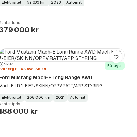
Elektrisitet
59 833 km
2023
Automat
Fuel
Kilometerstand
Model
Gearbox
:
Type
Year
Type
:
:
:
Kontantpris
379 000 kr
Lagre
Sted:
Forhandler:
Skien
På lager
Solberg Bil AS avd. Skien
Ford Mustang Mach-E Long Range AWD
Mach E LR 1-EIER/SKINN/OPPV.RATT/APP STYRING
Elektrisitet
205 000 km
2021
Automat
Fuel
Kilometerstand
Model
Gearbox
:
Kontantpris
Type
Year
Type
:
:
:
188 000 kr