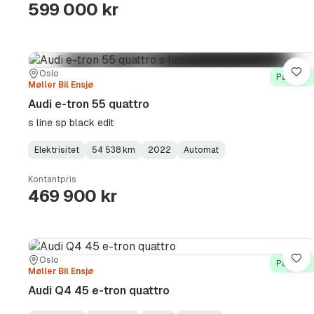
599 000 kr
Sted:
Forhandler:
Oslo
Lag
På lager
Møller Bil Ensjø
Audi e-tron 55 quattro
s line sp black edit
Elektrisitet
54 538 km
2022
Automat
Fuel
Kilometerstand
Model
Gearbox
:
Type
Year
Type
:
:
:
Kontantpris
469 900 kr
Sted:
Forhandler:
Oslo
Lag
På lager
Møller Bil Ensjø
Audi Q4 45 e-tron quattro