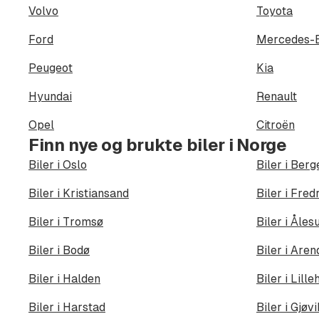
Volvo
Toyota
Ford
Mercedes-
Peugeot
Kia
Hyundai
Renault
Opel
Citroën
Finn nye og brukte biler i Norge
Biler i Oslo
Biler i Berg
Biler i Kristiansand
Biler i Fred
Biler i Tromsø
Biler i Åles
Biler i Bodø
Biler i Aren
Biler i Halden
Biler i Lil
Biler i Harstad
Biler i Gjøv