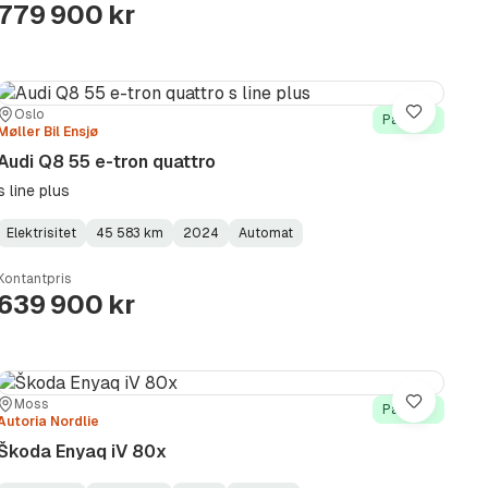
779 900 kr
Sted:
Forhandler:
Oslo
Lagre
På lager
Møller Bil Ensjø
Audi Q8 55 e-tron quattro
s line plus
Elektrisitet
45 583 km
2024
Automat
Fuel
Kilometerstand
Model
Gearbox
:
Type
Year
Type
:
:
:
Kontantpris
639 900 kr
Sted:
Forhandler:
Moss
Lagre
På lager
Autoria Nordlie
Škoda Enyaq iV 80x