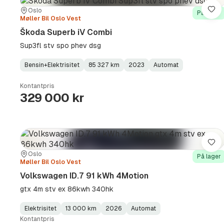
Sted:
Forhandler:
Oslo
Lag
På lager
Møller Bil Oslo Vest
Škoda Superb iV Combi
Sup3fl stv spo phev dsg
Bensin+Elektrisitet
85 327 km
2023
Automat
Fuel
Kilometerstand
Model
Gearbox
:
Type
Year
Type
:
:
:
Kontantpris
329 000 kr
Lag
Sted:
Forhandler:
Oslo
På lager
Møller Bil Oslo Vest
Volkswagen ID.7 91 kWh 4Motion
gtx 4m stv ex 86kwh 340hk
Elektrisitet
13 000 km
2026
Automat
Fuel
Kilometerstand
Model
Gearbox
:
Kontantpris
Type
Year
Type
:
:
: