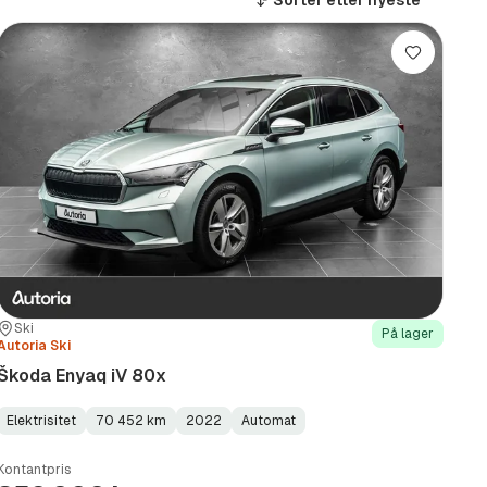
Sorter etter
nyeste
Lagre
Sted:
Forhandler:
Ski
På lager
Autoria Ski
Škoda Enyaq iV 80x
Elektrisitet
70 452 km
2022
Automat
Fuel
Kilometerstand
Model
Gearbox
:
Type
Year
Type
:
:
:
Kontantpris