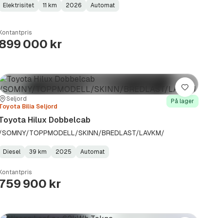
Elektrisitet
11 km
2026
Automat
Fuel
Kilometerstand
Model
Gearbox
:
Type
Year
Type
:
:
:
Kontantpris
899 000 kr
Lagre
Sted:
Forhandler:
Seljord
På lager
Toyota Bilia Seljord
Toyota Hilux Dobbelcab
/SOMNY/TOPPMODELL/SKINN/BREDLAST/LAVKM/
Diesel
39 km
2025
Automat
Fuel
Kilometerstand
Model
Gearbox
:
Type
Year
Type
:
:
:
Kontantpris
759 900 kr