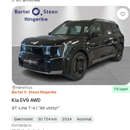
5 181 annonser
km
(Sted)
Lag
Sted:
Forhandler:
Hønefoss
På lager
Bertel O. Steen Ringerike
Kia EV9 AWD
GT-Line 7-s | "Alt utstyr"
Elektrisitet
30 704 km
2024
Automat
Fuel
Kilometerstand
Model
Gearbox
:
Kontantpris
Type
Year
Type
:
:
: