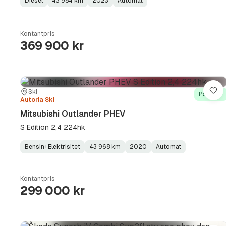
Diesel
43 984 km
2023
Automat
Fuel
Kilometerstand
Model
Gearbox
:
Type
Year
Type
:
:
:
Kontantpris
369 900 kr
Sted:
Forhandler:
Ski
Lag
På lager
Autoria Ski
Mitsubishi Outlander PHEV
S Edition 2,4 224hk
Bensin+Elektrisitet
43 968 km
2020
Automat
Fuel
Kilometerstand
Model
Gearbox
:
Type
Year
Type
:
:
:
Kontantpris
299 000 kr