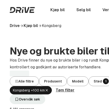
Hopp
til
Startside
Kjøp bil
Selg bil
Ver
hovedinnhold
Drive
Kjøp bil
Kongsberg
Nye og brukte biler ti
Hos Drive finner du nye og brukte biler i og rundt Kongs
kontrollert og godkjent av autoriserte forhandlere.
Alle filtre
Produsent
Modell
Sted
1
Tøm filter
Fjern
Kongsberg +100 km
aktivt
filter
Overvåk søk
Kongsberg
+100