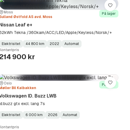
Lagre
Sted:
Forhandler:
Moss
På lager
Sulland Østfold AS avd. Moss
Nissan Leaf e+
62kWh Tekna /360kam/ACC/LED/Apple/Keyless/Norsk/+
Elektrisitet
44 800 km
2022
Automat
Fuel
Kilometerstand
Model
Gearbox
:
Kontantpris
Type
Year
Type
:
:
:
214 900 kr
Sted:
Forhandler:
Oslo
Lagre
På lager
Møller Bil Kalbakken
Volkswagen ID. Buzz LWB
Id.buzz gtx excl. lang 7s
Elektrisitet
6 000 km
2026
Automat
Fuel
Kilometerstand
Model
Gearbox
:
Type
Year
Type
:
:
:
Kontantpris