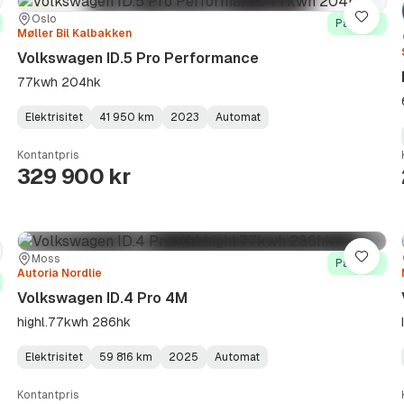
Sted:
Forhandler:
Oslo
re
Lagre
På lager
Møller Bil Kalbakken
Volkswagen ID.5 Pro Performance
77kwh 204hk
Elektrisitet
41 950 km
2023
Automat
Fuel
Kilometerstand
Model
Gearbox
:
Type
Year
Type
:
:
:
Kontantpris
329 900 kr
Sted:
Forhandler:
Moss
re
Lagre
På lager
Autoria Nordlie
Volkswagen ID.4 Pro 4M
highl.77kwh 286hk
Elektrisitet
59 816 km
2025
Automat
Fuel
Kilometerstand
Model
Gearbox
:
Type
Year
Type
:
:
:
Kontantpris