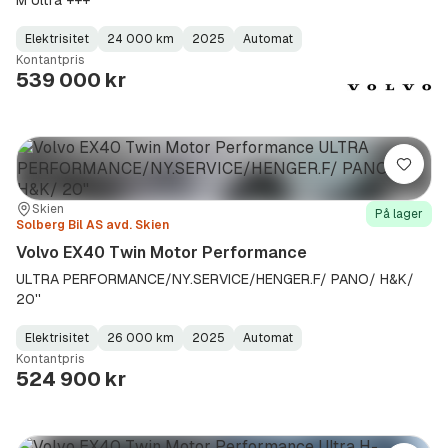
Elektrisitet
24 000 km
2025
Automat
Fuel
Kilometerstand
Model
Gearbox
:
Kontantpris
Type
Year
Type
:
:
:
539 000 kr
Lagre
Sted:
Forhandler:
Skien
På lager
Solberg Bil AS avd. Skien
Volvo EX40 Twin Motor Performance
ULTRA PERFORMANCE/NY.SERVICE/HENGER.F/ PANO/ H&K/
20''
Elektrisitet
26 000 km
2025
Automat
Fuel
Kilometerstand
Model
Gearbox
:
Kontantpris
Type
Year
Type
:
:
:
524 900 kr