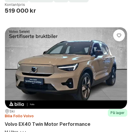
Fuel
Kilometerstand
Model
Gearbox
:
Kontantpris
Type
Year
Type
:
:
:
519 000 kr
Lagre
Sted:
Forhandler:
Ski
På lager
Bilia Follo Volvo
Volvo EX40 Twin Motor Performance
M Ultra +++