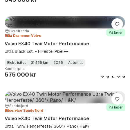
Lagre
Sted:
Forhandler:
Lierstranda
På lager
Bilia Drammen Volvo
Volvo EX40 Twin Motor Performance
Ultra Black Edt. - H.Feste, Pixel++
Elektrisitet
31 425 km
2025
Automat
Fuel
Kilometerstand
Model
Gearbox
:
Kontantpris
Type
Year
Type
:
:
:
575 000 kr
Lagre
Sted:
Forhandler:
Sandefjord
På lager
Bilservice Sandefjord
Volvo EX40 Twin Motor Performance
Ultra Twin/ Hengerfeste/ 360°/ Pano/ H&K/