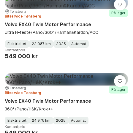
Lagre
Sted:
Forhandler:
Tønsberg
På lager
Bilservice Tønsberg
Volvo EX40 Twin Motor Performance
Ultra H-feste/Pano/360°/Harman&Kardon/ACC
Elektrisitet
22 087 km
2025
Automat
Fuel
Kilometerstand
Model
Gearbox
:
Kontantpris
Type
Year
Type
:
:
:
549 000 kr
Lagre
Sted:
Forhandler:
Tønsberg
På lager
Bilservice Tønsberg
Volvo EX40 Twin Motor Performance
360°/Pano/H&K/Krok++
Elektrisitet
24 978 km
2025
Automat
Fuel
Kilometerstand
Model
Gearbox
:
Kontantpris
Type
Year
Type
:
:
:
549 000 kr