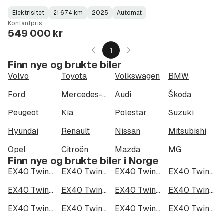
Elektrisitet
21 674 km
2025
Automat
Fuel
Kilometerstand
Model
Gearbox
:
Kontantpris
Type
Year
Type
:
:
:
549 000 kr
1
Finn nye og brukte biler
Volvo
Toyota
Volkswagen
BMW
Ford
Mercedes-Benz
Audi
Škoda
Peugeot
Kia
Polestar
Suzuki
Hyundai
Renault
Nissan
Mitsubishi
Opel
Citroën
Mazda
MG
Finn nye og brukte biler i Norge
EX40 Twin Motor Performance i Oslo
EX40 Twin Motor Performance i Bergen
EX40 Twin Motor Performance i Trondheim
EX40 Twin Motor Performance i Stavanger
EX40 Twin Motor Performance i Kristiansand
EX40 Twin Motor Performance i Fredrikstad
EX40 Twin Motor Performance i Drammen
EX40 Twin Motor Performance i Skien
EX40 Twin Motor Performance i Tromsø
EX40 Twin Motor Performance i Ålesund
EX40 Twin Motor Performance i Moss
EX40 Twin Motor Performance i Porsgrunn