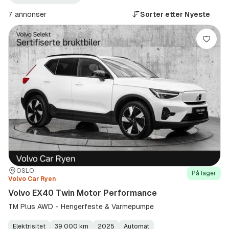
Halden
EX40
+100
Twin
7 annonser
Sorter etter
Nyeste
km
Motor
(Sted)
Perform
(Modell)
Lagre
Sted:
Forhandler:
OSLO
På lager
Volvo Car Ryen
Volvo EX40 Twin Motor Performance
TM Plus AWD - Hengerfeste & Varmepumpe
Elektrisitet
39 000 km
2025
Automat