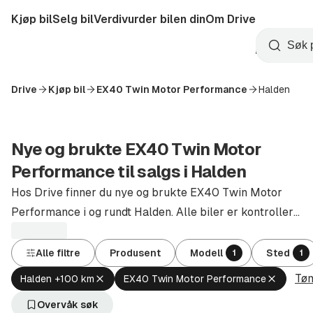
Hopp
Kjøp bil
Selg bil
Verdivurder bilen din
Om Drive
til
Opprett
hovedinnhold
Startside
Søk
konto
Drive
Kjøp bil
EX40 Twin Motor Performance
Halden
Nye og brukte EX40 Twin Motor
Performance til salgs i Halden
Hos Drive finner du nye og brukte EX40 Twin Motor
Performance i og rundt Halden. Alle biler er kontrollert
og godkjent av autoriserte forhandlere.
Alle filtre
Produsent
Modell
Sted
1
1
Tøm
Fjern
Fjern
Halden +100 km
EX40 Twin Motor Performance
aktivt
aktivt
filter
filter
Overvåk søk