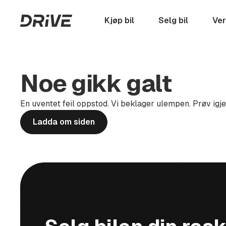
Hopp
til
Startside
Kjøp bil
Selg bil
Ver
hovedinnhold
Noe gikk galt
En uventet feil oppstod. Vi beklager ulempen. Prøv igj
Ladda om siden