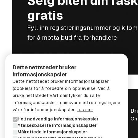
Selg bilen din rask
gratis
Fyll inn registreringsnummer og kilo
for å motta bud fra forhandlere
Dette nettstedet bruker
informasjonskapsler
Dette nettstedet bruker informasjonskapsler
(cookies) for å forbedre din opplevelse. Ved å
bruke nettstedet vårt samtykker du i alle
informasjonskapsler i samsvar med retningslinjene
våre for informasjonskapsler.
Les mer
Dr
Om
Helt nødvendige informasjonskapsler
Ytelsesbaserte informasjonskapsler
Målrettede informasjonskapsler