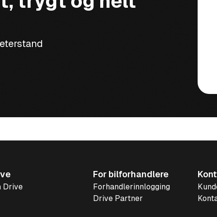
t, trygt og helt
meterstand
ive
For bilforhandlere
Kont
 Drive
Forhandlerinnlogging
Kund
Drive Partner
Konta