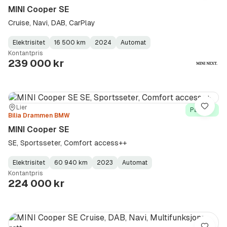
MINI Cooper SE
Cruise, Navi, DAB, CarPlay
Elektrisitet
16 500 km
2024
Automat
Fuel
Kilometerstand
Model
Gearbox
:
Kontantpris
Type
Year
Type
:
:
:
239 000 kr
Sted:
Forhandler:
Lier
Lagre
På lager
Bilia Drammen BMW
MINI Cooper SE
SE, Sportsseter, Comfort access++
Elektrisitet
60 940 km
2023
Automat
Fuel
Kilometerstand
Model
Gearbox
:
Kontantpris
Type
Year
Type
:
:
:
224 000 kr