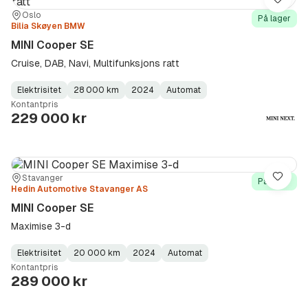
Lagre
Sted:
Forhandler:
Oslo
På lager
Bilia Skøyen BMW
MINI Cooper SE
Cruise, DAB, Navi, Multifunksjons ratt
Elektrisitet
28 000 km
2024
Automat
Fuel
Kilometerstand
Model
Gearbox
:
Kontantpris
Type
Year
Type
:
:
:
229 000 kr
Sted:
Forhandler:
Stavanger
Lagre
På lager
Hedin Automotive Stavanger AS
MINI Cooper SE
Maximise 3-d
Elektrisitet
20 000 km
2024
Automat
Fuel
Kilometerstand
Model
Gearbox
:
Kontantpris
Type
Year
Type
:
:
:
289 000 kr