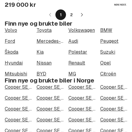
Type
Year
Type
:
:
:
219 000 kr
1
2
Neste
Finn nye og brukte biler
side
Volvo
Toyota
Volkswagen
BMW
Ford
Mercedes-Benz
Audi
Peugeot
Škoda
Kia
Polestar
Suzuki
Hyundai
Nissan
Renault
Opel
Mitsubishi
BYD
MG
Citroën
Finn nye og brukte biler i Norge
Cooper SE i Oslo
Cooper SE i Bergen
Cooper SE i Trondheim
Cooper SE i Stavanger
Cooper SE i Kristiansand
Cooper SE i Fredrikstad
Cooper SE i Drammen
Cooper SE i Skien
Cooper SE i Tromsø
Cooper SE i Ålesund
Cooper SE i Moss
Cooper SE i Porsgrunn
Cooper SE i Bodø
Cooper SE i Arendal
Cooper SE i Hamar
Cooper SE i Larvik
Cooper SE i Halden
Cooper SE i Lillehammer
Cooper SE i Molde
Cooper SE i Kongsberg