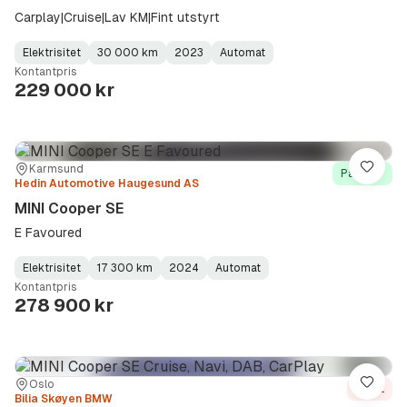
Carplay|Cruise|Lav KM|Fint utstyrt
Elektrisitet
30 000 km
2023
Automat
Fuel
Kilometerstand
Model
Gearbox
:
Kontantpris
Type
Year
Type
:
:
:
229 000 kr
Sted:
Forhandler:
Karmsund
Lagre
På lager
Hedin Automotive Haugesund AS
MINI Cooper SE
E Favoured
Elektrisitet
17 300 km
2024
Automat
Fuel
Kilometerstand
Model
Gearbox
:
Kontantpris
Type
Year
Type
:
:
:
278 900 kr
Sted:
Forhandler:
Oslo
Lagre
Solgt
Bilia Skøyen BMW