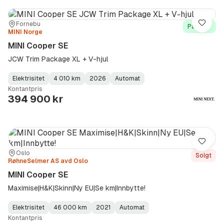
Sted:
Forhandler:
Fornebu
Lagre
På lager
MINI Norge
MINI Cooper SE
JCW Trim Package XL + V-hjul
Elektrisitet
4 010 km
2026
Automat
Fuel
Kilometerstand
Model
Gearbox
:
Kontantpris
Type
Year
Type
:
:
:
394 900 kr
Lagre
Sted:
Forhandler:
Oslo
Solgt
RøhneSelmer AS avd Oslo
MINI Cooper SE
Maximise|H&K|Skinn|Ny EU|Se km|Innbytte!
Elektrisitet
46 000 km
2021
Automat
Fuel
Kilometerstand
Model
Gearbox
:
Kontantpris
Type
Year
Type
:
:
: