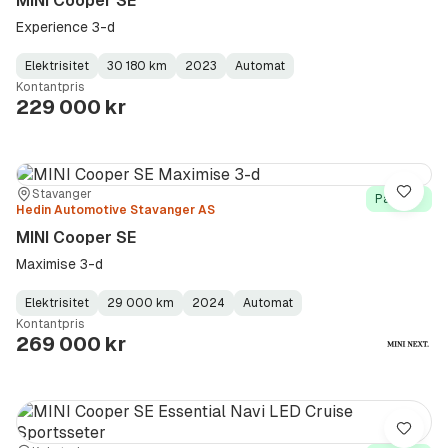
MINI Cooper SE
Experience 3-d
Elektrisitet
30 180 km
2023
Automat
Fuel
Kilometerstand
Model
Gearbox
:
Kontantpris
Type
Year
Type
:
:
:
229 000 kr
Sted:
Forhandler:
Stavanger
Lagre
På lager
Hedin Automotive Stavanger AS
MINI Cooper SE
Maximise 3-d
Elektrisitet
29 000 km
2024
Automat
Fuel
Kilometerstand
Model
Gearbox
:
Kontantpris
Type
Year
Type
:
:
:
269 000 kr
Lagre