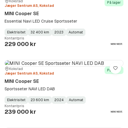
Sted:
Forhandler:
Kokstad
På lager
Jæger Sentrum AS, Kokstad
MINI Cooper SE
Essential Navi LED Cruise Sportsseter
Elektrisitet
32 400 km
2023
Automat
Fuel
Kilometerstand
Model
Gearbox
:
Kontantpris
Type
Year
Type
:
:
:
229 000 kr
Sted:
Forhandler:
Kokstad
Lagre
På lager
Jæger Sentrum AS, Kokstad
MINI Cooper SE
Sportsseter NAVI LED DAB
Elektrisitet
23 600 km
2024
Automat
Fuel
Kilometerstand
Model
Gearbox
:
Kontantpris
Type
Year
Type
:
:
:
239 000 kr