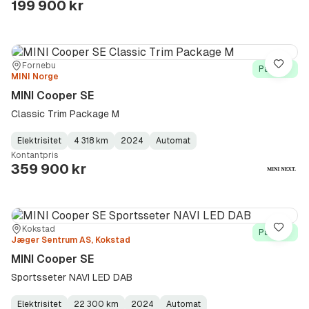
199 900 kr
Sted:
Forhandler:
Fornebu
Lagre
På lager
MINI Norge
MINI Cooper SE
Classic Trim Package M
Elektrisitet
4 318 km
2024
Automat
Fuel
Kilometerstand
Model
Gearbox
:
Kontantpris
Type
Year
Type
:
:
:
359 900 kr
Sted:
Forhandler:
Kokstad
Lagre
På lager
Jæger Sentrum AS, Kokstad
MINI Cooper SE
Sportsseter NAVI LED DAB
Elektrisitet
22 300 km
2024
Automat