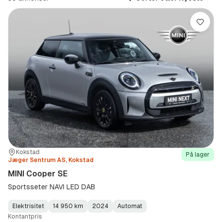
(Modell)
Lagre
Sted:
Forhandler:
Kokstad
På lager
Jæger Sentrum AS, Kokstad
MINI Cooper SE
Sportsseter NAVI LED DAB
Elektrisitet
14 950 km
2024
Automat
Fuel
Kilometerstand
Model
Gearbox
:
Kontantpris
Type
Year
Type
:
:
: