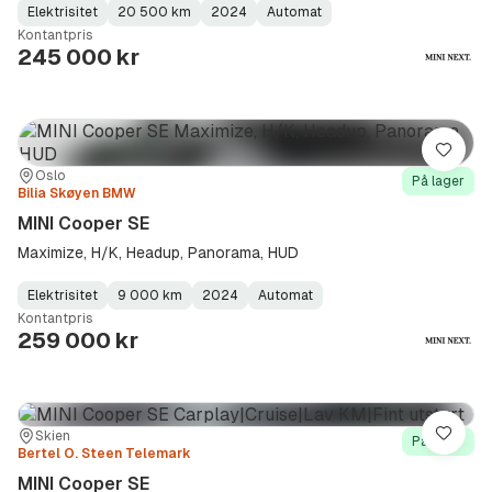
Elektrisitet
20 500 km
2024
Automat
Fuel
Kilometerstand
Model
Gearbox
:
Kontantpris
Type
Year
Type
:
:
:
245 000 kr
Lagre
Sted:
Forhandler:
Oslo
På lager
Bilia Skøyen BMW
MINI Cooper SE
Maximize, H/K, Headup, Panorama, HUD
Elektrisitet
9 000 km
2024
Automat
Fuel
Kilometerstand
Model
Gearbox
:
Kontantpris
Type
Year
Type
:
:
:
259 000 kr
Sted:
Forhandler:
Skien
Lagre
På lager
Bertel O. Steen Telemark
MINI Cooper SE