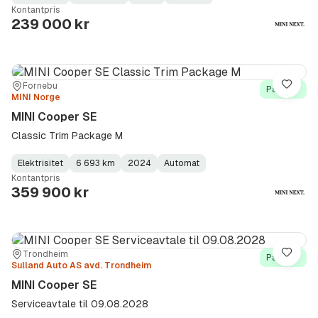
Fuel
Kilometerstand
Model
Gearbox
:
Kontantpris
Type
Year
Type
:
:
:
239 000 kr
Sted:
Forhandler:
Fornebu
Lagre
På lager
MINI Norge
MINI Cooper SE
Classic Trim Package M
Elektrisitet
6 693 km
2024
Automat
Fuel
Kilometerstand
Model
Gearbox
:
Kontantpris
Type
Year
Type
:
:
:
359 900 kr
Sted:
Forhandler:
Trondheim
Lagre
På lager
Sulland Auto AS avd. Trondheim
MINI Cooper SE
Serviceavtale til 09.08.2028