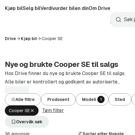
Hopp
Kjøp bil
Selg bil
Verdivurder bilen din
Om Drive
til
Opprett
hovedinnhold
Startside
Søk
konto
Drive
Kjøp bil
Cooper SE
Nye og brukte Cooper SE til salgs
Hos Drive finner du nye og brukte Cooper SE til salgs.
Alle biler er kontrollert og godkjent av autoriserte
forhandlere.
Alle filtre
Produsent
Modell
Sted
1
Tøm filter
Fjern
Cooper SE
aktivt
filter
Overvåk søk
Cooper
SE
36 annonser
Sorter etter
Nyeste