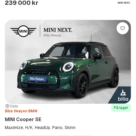
239 000 kr
Lagre
Sted:
Forhandler:
Oslo
På lager
Bilia Skøyen BMW
MINI Cooper SE
Maximize, H/K, HeadUp, Pano, Skinn