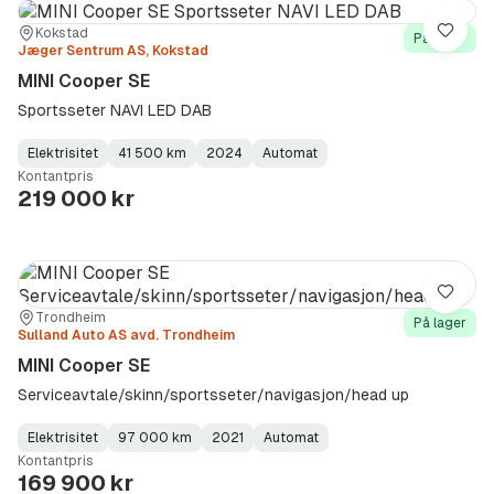
Sted:
Forhandler:
Kokstad
Lagre
På lager
Jæger Sentrum AS, Kokstad
MINI Cooper SE
Sportsseter NAVI LED DAB
Elektrisitet
41 500 km
2024
Automat
Fuel
Kilometerstand
Model
Gearbox
:
Kontantpris
Type
Year
Type
:
:
:
219 000 kr
Lagre
Sted:
Forhandler:
Trondheim
På lager
Sulland Auto AS avd. Trondheim
MINI Cooper SE
Serviceavtale/skinn/sportsseter/navigasjon/head up
Elektrisitet
97 000 km
2021
Automat
Fuel
Kilometerstand
Model
Gearbox
:
Kontantpris
Type
Year
Type
:
:
:
169 900 kr