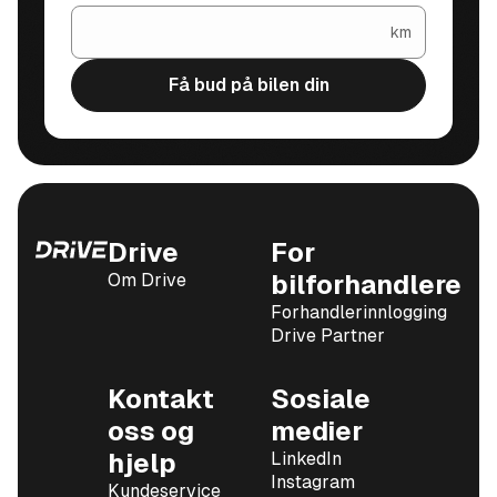
km
Få bud på bilen din
Drive
For
Om Drive
bilforhandlere
Forhandlerinnlogging
Drive Partner
Kontakt
Sosiale
oss og
medier
hjelp
LinkedIn
Instagram
Kundeservice