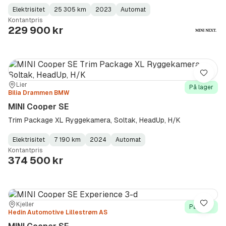
Elektrisitet
25 305 km
2023
Automat
Fuel
Kilometerstand
Model
Gearbox
:
Kontantpris
Type
Year
Type
:
:
:
229 900 kr
Lagre
Sted:
Forhandler:
Lier
På lager
Bilia Drammen BMW
MINI Cooper SE
Trim Package XL Ryggekamera, Soltak, HeadUp, H/K
Elektrisitet
7 190 km
2024
Automat
Fuel
Kilometerstand
Model
Gearbox
:
Kontantpris
Type
Year
Type
:
:
:
374 500 kr
Sted:
Forhandler:
Kjeller
Lagre
På lager
Hedin Automotive Lillestrøm AS