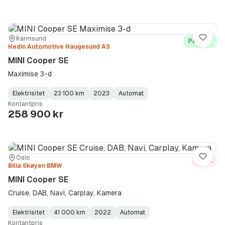
Sted:
Forhandler:
Karmsund
Lagre
På lager
Hedin Automotive Haugesund AS
MINI Cooper SE
Maximise 3-d
Elektrisitet
23 100 km
2023
Automat
Fuel
Kilometerstand
Model
Gearbox
:
Kontantpris
Type
Year
Type
:
:
:
258 900 kr
Sted:
Forhandler:
Oslo
Lagre
Solgt
Bilia Skøyen BMW
MINI Cooper SE
Cruise, DAB, Navi, Carplay, Kamera
Elektrisitet
41 000 km
2022
Automat
Fuel
Kilometerstand
Model
Gearbox
:
Kontantpris