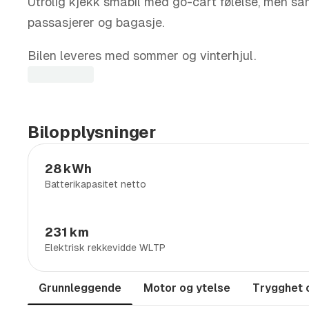
Utrolig kjekk småbil med go-cart følelse, men sam
passasjerer og bagasje.
Bilen leveres med sommer og vinterhjul.
MSI til 17.10.28
Komplett utstyrsliste i bunn av annonsen.
Bilopplysninger
.
28 kWh
Batterikapasitet netto
INNBYTTEKAMPANJE: VI BETALER KR. 20.000,-
https://jaegersentrum.no/innbyttekampanje
231 km
Elektrisk rekkevidde WLTP
.
MINI Next - Sertifiserte Bruktbiler.
Grunnleggende
Motor og ytelse
Trygghet 