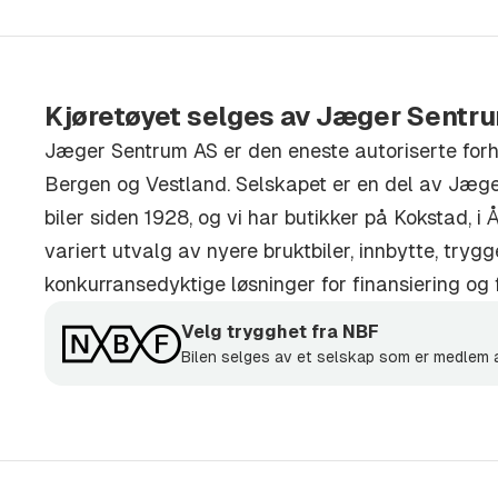
Forsikring
Vi har avtaler med IF og Gjensidige på forsikring
Kjøretøyet selges av Jæger Sentr
konkurransedyktige betingelser - spør oss!
Jæger Sentrum AS er den eneste autoriserte for
.
Bergen og Vestland. Selskapet er en del av Jæg
biler siden 1928, og vi har butikker på Kokstad, i Å
Innbytte
variert utvalg av nyere bruktbiler, innbytte, try
Vi tar gjerne din bil i bytte når du kjøper bil av os
konkurransedyktige løsninger for finansiering og f
Velg trygghet fra NBF
Skal du bare selge bilen din så kan den også være
Bilen selges av et selskap som er medlem
kontakt med oss for en vurdering.
.
Forbehold