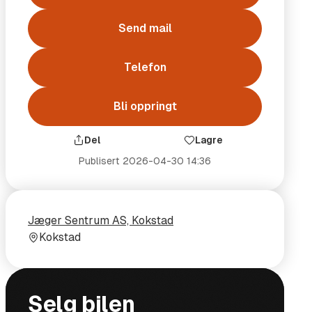
Send mail
Telefon
Bli oppringt
Del
Lagre
Publisert
2026-04-30 14:36
Selger
Selgerens
Jæger Sentrum AS, Kokstad
plass
Kokstad
ål og vekt
Selg bilen