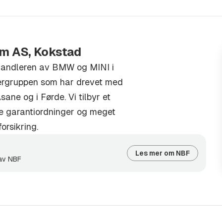
er, og kan tilby svært
um AS, Kokstad
handleren av BMW og MINI i
ergruppen som har drevet med
sane og i Førde. Vi tilbyr et
gge garantiordninger og meget
s.
orsikring.
 av interesse for oss, ta
Les mer om NBF
 av NBF