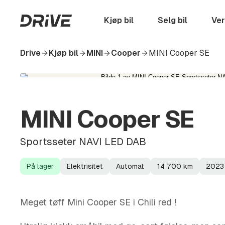
Hopp
til
Startside
Kjøp bil
Selg bil
Ver
hovedinnhold
Drive
Kjøp bil
MINI
Cooper
MINI Cooper SE
MINI Cooper SE
Sportsseter NAVI LED DAB
På lager
Elektrisitet
Automat
14 700
km
2023
Lagerstatus
Drivstoff
Girkasse
Kilometerstand
Modellår
Meget tøff Mini Cooper SE i Chili red !