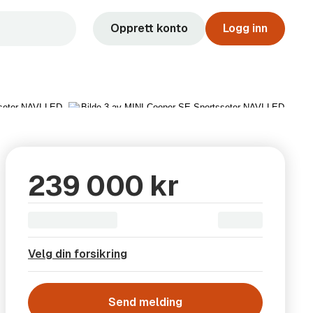
Opprett konto
Logg inn
Vis alle 24 bilder
239 000 kr
Velg din forsikring
Send melding