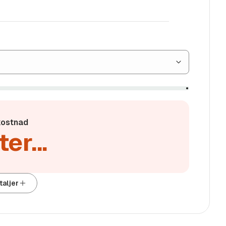
 gjerne om pristilbud til ditt
 unna og vi henter deg gjerne.
ostnad
er...
 Finans.
til 10 års nedbetaling.
taljer
nering med Bank-ID.