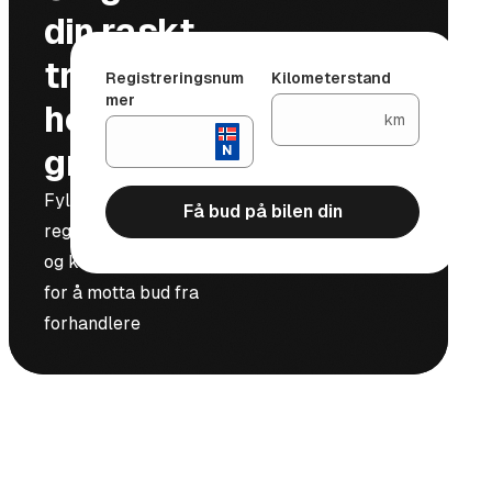
din raskt,
trygt og
Registreringsnum
Kilometerstand
mer
helt
km
gratis
Fyll inn
Få bud på bilen din
registreringsnummer
og kilometerstand
for å motta bud fra
forhandlere