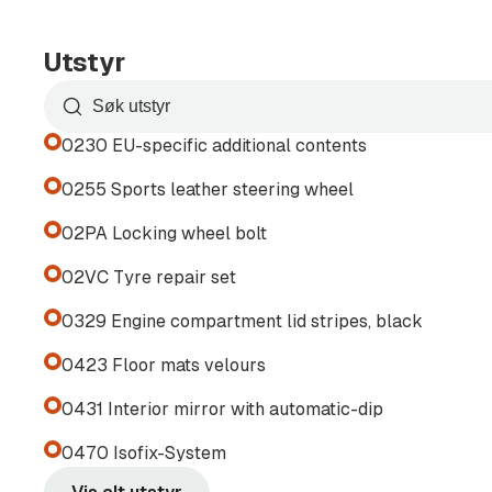
• MINI veiassistanse
Utstyr
.
Søk
For ytterligere informasjon, kontakt oss gjerne d
etter
0230 EU-specific additional contents
utstyr
.
i
0255 Sports leather steering wheel
listen
02PA Locking wheel bolt
Bjørn Inge Odland
02VC Tyre repair set
95 11 61 77
0329 Engine compartment lid stripes, black
.
0423 Floor mats velours
Daniel Bildøy
0431 Interior mirror with automatic-dip
45 200 202
0470 Isofix-System