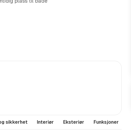
tidig plass til både
 FOR DIN BIL!*
og sikkerhet
Interiør
Eksteriør
Funksjoner
M