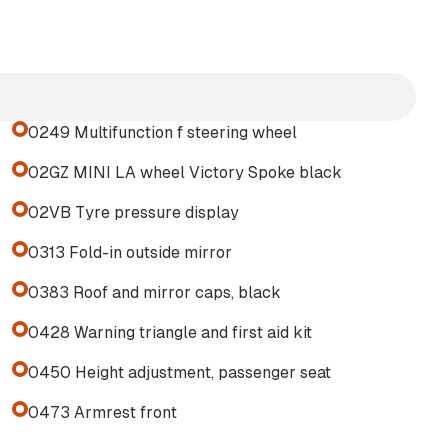
irekte både dag og kveld:
0249 Multifunction f steering wheel
02GZ MINI LA wheel Victory Spoke black
02VB Tyre pressure display
0313 Fold-in outside mirror
0383 Roof and mirror caps, black
0428 Warning triangle and first aid kit
0450 Height adjustment, passenger seat
0473 Armrest front