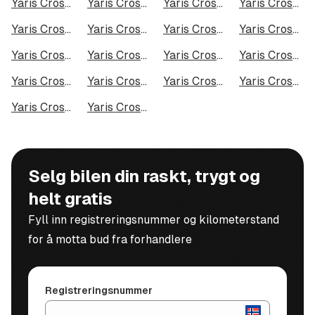
Yaris Cross Hybrid AWD-i i Bodø
Yaris Cross Hybrid AWD-i i Arendal
Yaris Cross Hybrid AWD-i i Hamar
Yaris Cross Hybrid AWD-i i Larvik
Yaris Cross Hybrid AWD-i i Halden
Yaris Cross Hybrid AWD-i i Lillehammer
Yaris Cross Hybrid AWD-i i Molde
Yaris Cross Hybrid AWD-i i Kongsberg
Yaris Cross Hybrid AWD-i i Harstad
Yaris Cross Hybrid AWD-i i Gjøvik
Yaris Cross Hybrid AWD-i i Sarpsborg
Yaris Cross Hybrid AWD-i i Sandefjord
Yaris Cross Hybrid AWD-i i Kristiansund
Yaris Cross Hybrid AWD-i i Tromsdalen
Yaris Cross Hybrid AWD-i i Narvik
Yaris Cross Hybrid AWD-i i Steinkjer
Yaris Cross Hybrid AWD-i i Haugesund
Yaris Cross Hybrid AWD-i i Alta
Selg bilen din raskt, trygt og
helt gratis
Fyll inn registreringsnummer og kilometerstand
for å motta bud fra forhandlere
Registreringsnummer