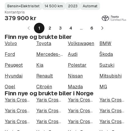
Bensin+Elektrisitet
14 500 km
2023
Automat
Fuel
Kilometerstand
Model
Gearbox
:
Kontantpris
Type
Year
Type
:
:
:
379 900 kr
1
2
3
4
…
6
Neste
Finn nye og brukte biler
side
Volvo
Toyota
Volkswagen
BMW
Ford
Mercedes-Benz
Audi
Škoda
Peugeot
Kia
Polestar
Suzuki
Hyundai
Renault
Nissan
Mitsubishi
Opel
Citroën
Mazda
MG
Finn nye og brukte biler i Norge
Yaris Cross Hybrid AWD-i i Oslo
Yaris Cross Hybrid AWD-i i Bergen
Yaris Cross Hybrid AWD-i i Trondheim
Yaris Cross Hybrid AWD-i i Stavanger
Yaris Cross Hybrid AWD-i i Kristiansand
Yaris Cross Hybrid AWD-i i Fredrikstad
Yaris Cross Hybrid AWD-i i Drammen
Yaris Cross Hybrid AWD-i i Skien
Yaris Cross Hybrid AWD-i i Tromsø
Yaris Cross Hybrid AWD-i i Ålesund
Yaris Cross Hybrid AWD-i i Moss
Yaris Cross Hybrid AWD-i i Porsgrunn