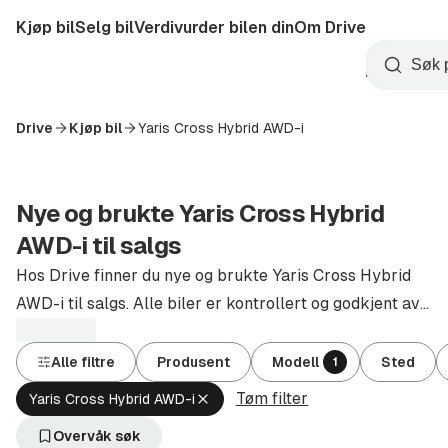
Hopp
Kjøp bil
Selg bil
Verdivurder bilen din
Om Drive
til
Opprett
hovedinnhold
Startside
Søk
konto
Drive
Kjøp bil
Yaris Cross Hybrid AWD-i
Nye og brukte Yaris Cross Hybrid
AWD-i til salgs
Hos Drive finner du nye og brukte Yaris Cross Hybrid
AWD-i til salgs. Alle biler er kontrollert og godkjent av
autoriserte forhandlere.
Alle filtre
Produsent
Modell
Sted
1
Tøm filter
Fjern
Yaris Cross Hybrid AWD-i
aktivt
filter
Overvåk søk