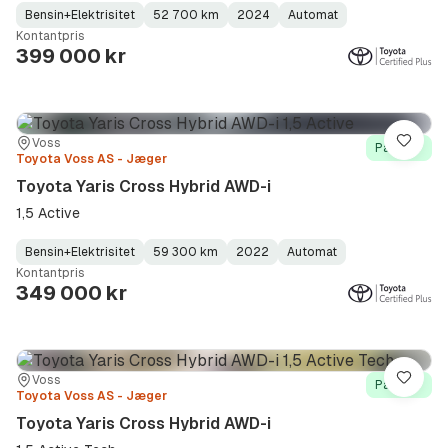
Bensin+Elektrisitet
52 700 km
2024
Automat
Fuel
Kilometerstand
Model
Gearbox
:
Kontantpris
Type
Year
Type
:
:
:
399 000 kr
Sted:
Forhandler:
Voss
Lagre
På lager
Toyota Voss AS - Jæger
Toyota Yaris Cross Hybrid AWD-i
1,5 Active
Bensin+Elektrisitet
59 300 km
2022
Automat
Fuel
Kilometerstand
Model
Gearbox
:
Kontantpris
Type
Year
Type
:
:
:
349 000 kr
Sted:
Forhandler:
Voss
Lagre
På lager
Toyota Voss AS - Jæger
Toyota Yaris Cross Hybrid AWD-i