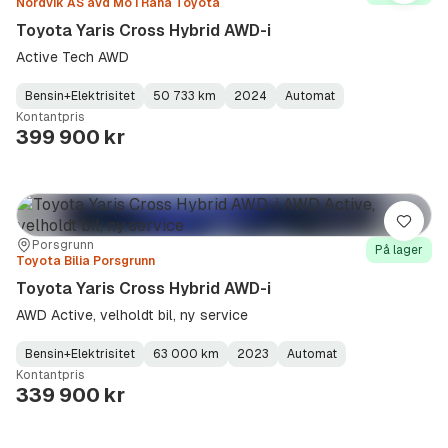
Nordvik AS avd Mo i Rana Toyota
Toyota Yaris Cross Hybrid AWD-i
Active Tech AWD
Bensin+Elektrisitet
50 733 km
2024
Automat
Fuel
Kilometerstand
Model
Gearbox
:
Kontantpris
Type
Year
Type
:
:
:
399 900 kr
Lagre
Sted:
Forhandler:
Porsgrunn
På lager
Toyota Bilia Porsgrunn
Toyota Yaris Cross Hybrid AWD-i
AWD Active, velholdt bil, ny service
Bensin+Elektrisitet
63 000 km
2023
Automat
Fuel
Kilometerstand
Model
Gearbox
:
Kontantpris
Type
Year
Type
:
:
:
339 900 kr