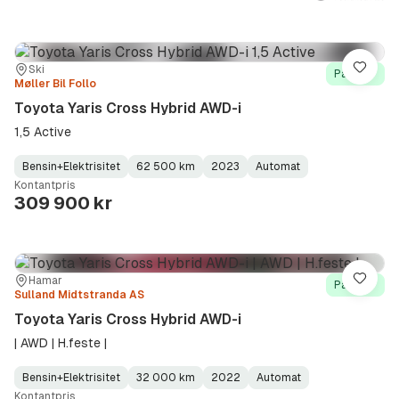
Sted:
Forhandler:
Ski
Lagre
På lager
Møller Bil Follo
Toyota Yaris Cross Hybrid AWD-i
1,5 Active
Bensin+Elektrisitet
62 500 km
2023
Automat
Fuel
Kilometerstand
Model
Gearbox
:
Kontantpris
Type
Year
Type
:
:
:
309 900 kr
Sted:
Forhandler:
Hamar
Lagre
På lager
Sulland Midtstranda AS
Toyota Yaris Cross Hybrid AWD-i
| AWD | H.feste |
Bensin+Elektrisitet
32 000 km
2022
Automat
Fuel
Kilometerstand
Model
Gearbox
:
Kontantpris