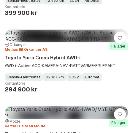
Bensin+Elektrisitet
42 453 km
2024
Automat
Fuel
Kilometerstand
Model
Gearbox
:
Kontantpris
Type
Year
Type
:
:
:
399 900 kr
Lagre
Sted:
Forhandler:
Orkanger
På lager
Melhus Bil Orkanger AS
Toyota Yaris Cross Hybrid AWD-i
AWD i-Active ACC•KAMERA•NAVI•RATTVARME•FRI FRAKT
Bensin+Elektrisitet
85 327 km
2022
Automat
Fuel
Kilometerstand
Model
Gearbox
:
Kontantpris
Type
Year
Type
:
:
:
294 900 kr
Lagre
Sted:
Forhandler:
Molde
På lager
Bertel O. Steen Molde