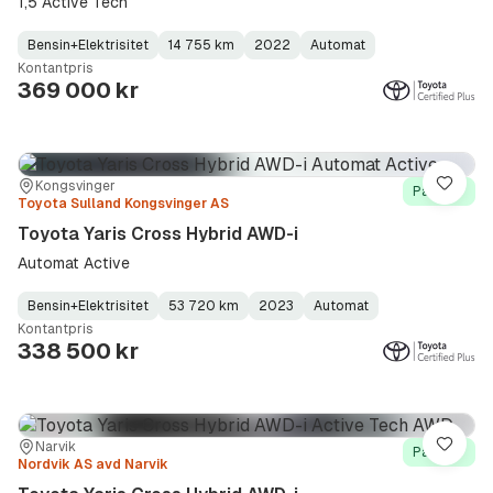
1,5 Active Tech
Bensin+Elektrisitet
14 755 km
2022
Automat
Fuel
Kilometerstand
Model
Gearbox
:
Kontantpris
Type
Year
Type
:
:
:
369 000 kr
Sted:
Forhandler:
Kongsvinger
Lagre
På lager
Toyota Sulland Kongsvinger AS
Toyota Yaris Cross Hybrid AWD-i
Automat Active
Bensin+Elektrisitet
53 720 km
2023
Automat
Fuel
Kilometerstand
Model
Gearbox
:
Kontantpris
Type
Year
Type
:
:
:
338 500 kr
Sted:
Forhandler:
Narvik
Lagre
På lager
Nordvik AS avd Narvik