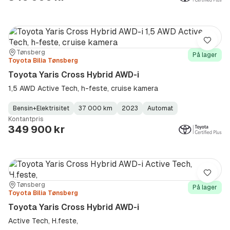
Lagre
Sted:
Forhandler:
Tønsberg
På lager
Toyota Bilia Tønsberg
Toyota Yaris Cross Hybrid AWD-i
1,5 AWD Active Tech, h-feste, cruise kamera
Bensin+Elektrisitet
37 000 km
2023
Automat
Fuel
Kilometerstand
Model
Gearbox
:
Kontantpris
Type
Year
Type
:
:
:
349 900 kr
Lagre
Sted:
Forhandler:
Tønsberg
På lager
Toyota Bilia Tønsberg
Toyota Yaris Cross Hybrid AWD-i
Active Tech, H.feste,