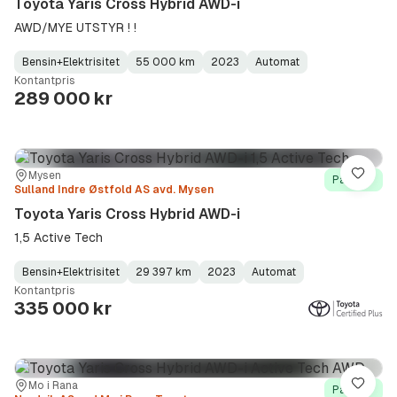
Toyota Yaris Cross Hybrid AWD-i
AWD/MYE UTSTYR ! !
Bensin+Elektrisitet
55 000 km
2023
Automat
Fuel
Kilometerstand
Model
Gearbox
:
Kontantpris
Type
Year
Type
:
:
:
289 000 kr
Sted:
Forhandler:
Mysen
Lagre
På lager
Sulland Indre Østfold AS avd. Mysen
Toyota Yaris Cross Hybrid AWD-i
1,5 Active Tech
Bensin+Elektrisitet
29 397 km
2023
Automat
Fuel
Kilometerstand
Model
Gearbox
:
Kontantpris
Type
Year
Type
:
:
:
335 000 kr
Sted:
Forhandler:
Mo i Rana
Lagre
På lager