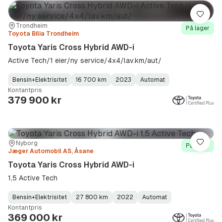
Lagre
Sted:
Forhandler:
Trondheim
På lager
Toyota Bilia Trondheim
Toyota Yaris Cross Hybrid AWD-i
Active Tech/1 eier/ny service/4x4/lav.km/aut/
Bensin+Elektrisitet
16 700 km
2023
Automat
Fuel
Kilometerstand
Model
Gearbox
:
Kontantpris
Type
Year
Type
:
:
:
379 900 kr
Sted:
Forhandler:
Nyborg
Lagre
På lager
Jæger Automobil AS, Åsane
Toyota Yaris Cross Hybrid AWD-i
1,5 Active Tech
Bensin+Elektrisitet
27 800 km
2022
Automat
Fuel
Kilometerstand
Model
Gearbox
:
Kontantpris
Type
Year
Type
:
:
:
369 000 kr