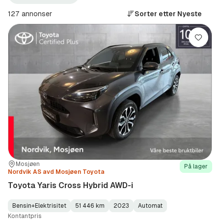
Yaris
Cross
127 annonser
Sorter etter
Nyeste
Hybrid
AWD-
i
Lagre
(Modell)
Sted:
Forhandler:
Mosjøen
På lager
Nordvik AS avd Mosjøen Toyota
Toyota Yaris Cross Hybrid AWD-i
Bensin+Elektrisitet
51 446 km
2023
Automat
Fuel
Kilometerstand
Model
Gearbox
:
Kontantpris