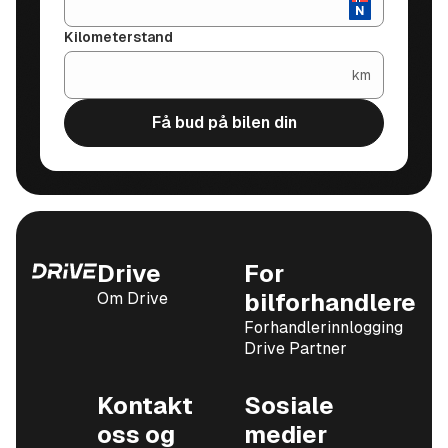
Kilometerstand
km
Få bud på bilen din
Drive
For
Om Drive
bilforhandlere
Forhandlerinnlogging
Drive Partner
Kontakt
Sosiale
oss og
medier