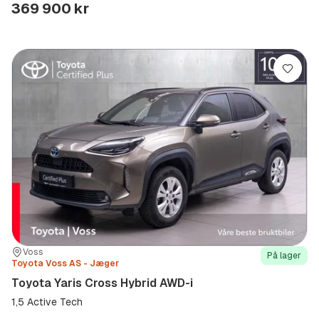
Type
Year
Type
:
:
:
369 900 kr
Lagre
Sted:
Forhandler:
Voss
På lager
Toyota Voss AS - Jæger
Toyota Yaris Cross Hybrid AWD-i
1,5 Active Tech