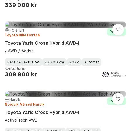
Type
Year
Type
:
:
:
339 000 kr
Sted:
Forhandler:
HORTEN
Lagre
På lager
Toyota Bilia Horten
Toyota Yaris Cross Hybrid AWD-i
/ AWD / Active
Bensin+Elektrisitet
47 700 km
2022
Automat
Fuel
Kilometerstand
Model
Gearbox
:
Kontantpris
Type
Year
Type
:
:
:
309 900 kr
Sted:
Forhandler:
Narvik
Lagre
På lager
Nordvik AS avd Narvik
Toyota Yaris Cross Hybrid AWD-i
Active Tech AWD