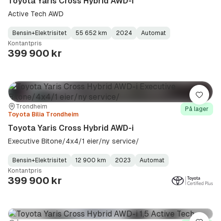
Toyota Yaris Cross Hybrid AWD-i
Active Tech AWD
Bensin+Elektrisitet
55 652 km
2024
Automat
Fuel
Kilometerstand
Model
Gearbox
:
Kontantpris
Type
Year
Type
:
:
:
399 900 kr
Lagre
Sted:
Forhandler:
Trondheim
På lager
Toyota Bilia Trondheim
Toyota Yaris Cross Hybrid AWD-i
Executive Bitone/4x4/1 eier/ny service/
Bensin+Elektrisitet
12 900 km
2023
Automat
Fuel
Kilometerstand
Model
Gearbox
:
Kontantpris
Type
Year
Type
:
:
:
399 900 kr