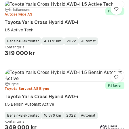
Sted:
Forhandler:
Kristiansund
Lagre
På lager
Autoservice AS
Toyota Yaris Cross Hybrid AWD-i
1,5 Active Tech
Bensin+Elektrisitet
40 178 km
2022
Automat
Fuel
Kilometerstand
Model
Gearbox
:
Kontantpris
Type
Year
Type
:
:
:
319 000 kr
Lagre
Sted:
Forhandler:
Bryne
På lager
Toyota Sørvest AS Bryne
Toyota Yaris Cross Hybrid AWD-i
1.5 Bensin Automat Active
Bensin+Elektrisitet
16 876 km
2022
Automat
Fuel
Kilometerstand
Model
Gearbox
:
Kontantpris
Type
Year
Type
:
:
:
349 000 kr