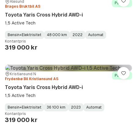
Sted:
Forhandler:
Ålesund
Lagre
På lager
Brages Bruktbil AS
Toyota Yaris Cross Hybrid AWD-i
1,5 Active Tech
Bensin+Elektrisitet
48 000 km
2022
Automat
Fuel
Kilometerstand
Model
Gearbox
:
Kontantpris
Type
Year
Type
:
:
:
319 000 kr
Sted:
Forhandler:
Kristiansund N
Lagre
På lager
Frydenbø Bil Kristiansund AS
Toyota Yaris Cross Hybrid AWD-i
1,5 Active Tech
Bensin+Elektrisitet
36 100 km
2023
Automat
Fuel
Kilometerstand
Model
Gearbox
:
Kontantpris
Type
Year
Type
:
:
:
319 000 kr