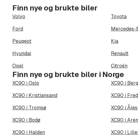
Finn nye og brukte biler
Volvo
Toyota
Ford
Mercedes-
Peugeot
Kia
Hyundai
Renault
Opel
Citroën
Finn nye og brukte biler i Norge
XC90 i Oslo
XC90 i Ber
XC90 i Kristiansand
XC90 i Fred
XC90 i Tromsø
XC90 i Åle
XC90 i Bodø
XC90 i Aren
XC90 i Halden
XC90 i Lil