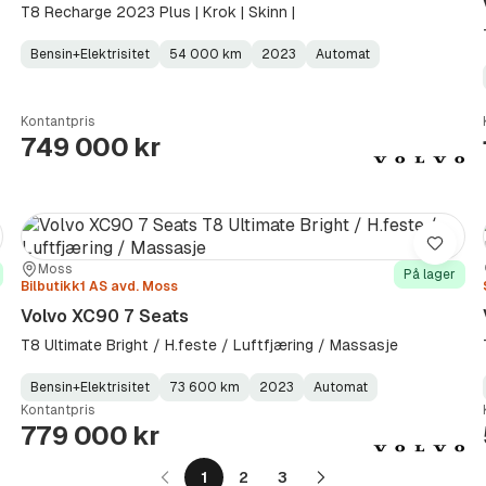
T8 Recharge 2023 Plus | Krok | Skinn |
Bensin+Elektrisitet
54 000 km
2023
Automat
Fuel
Kilometerstand
Model
Gearbox
:
Type
Year
Type
:
:
:
Kontantpris
749 000 kr
re
Lagre
Sted:
Forhandler:
Moss
På lager
Bilbutikk1 AS avd. Moss
Volvo XC90 7 Seats
T8 Ultimate Bright / H.feste / Luftfjæring / Massasje
Bensin+Elektrisitet
73 600 km
2023
Automat
Fuel
Kilometerstand
Model
Gearbox
:
Kontantpris
Type
Year
Type
:
:
:
779 000 kr
1
2
3