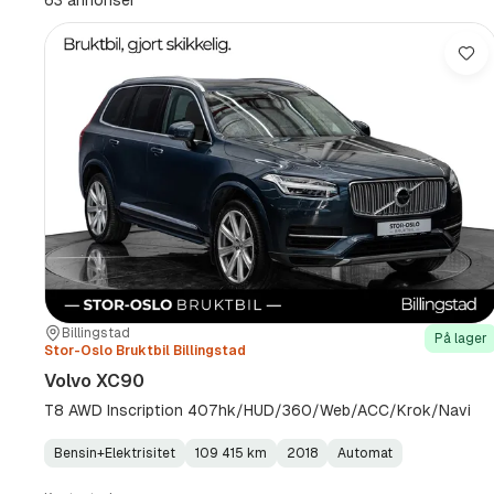
63 annonser
km
(Sted)
Lag
Sted:
Forhandler:
Billingstad
På lager
Stor-Oslo Bruktbil Billingstad
Volvo XC90
T8 AWD Inscription 407hk/HUD/360/Web/ACC/Krok/Navi
Bensin+Elektrisitet
109 415 km
2018
Automat
Fuel
Kilometerstand
Model
Gearbox
:
Type
Year
Type
:
:
: