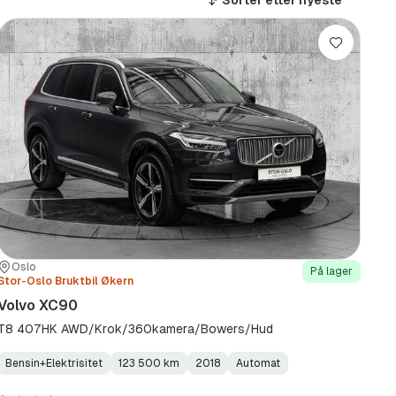
Sorter etter
nyeste
Lagre
Sted:
Forhandler:
Oslo
På lager
Stor-Oslo Bruktbil Økern
Volvo XC90
T8 407HK AWD/Krok/360kamera/Bowers/Hud
Bensin+Elektrisitet
123 500 km
2018
Automat
Fuel
Kilometerstand
Model
Gearbox
:
Type
Year
Type
:
:
: