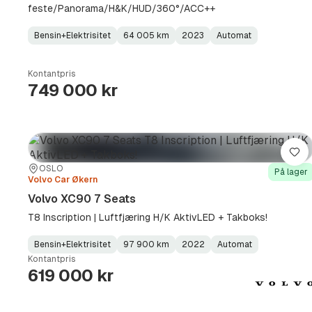
feste/Panorama/H&K/HUD/360°/ACC++
Bensin+Elektrisitet
64 005 km
2023
Automat
Fuel
Kilometerstand
Model
Gearbox
:
Type
Year
Type
:
:
:
Kontantpris
749 000 kr
Lag
Sted:
Forhandler:
OSLO
På lager
Volvo Car Økern
Volvo XC90 7 Seats
T8 Inscription | Luftfjæring H/K AktivLED + Takboks!
Bensin+Elektrisitet
97 900 km
2022
Automat
Fuel
Kilometerstand
Model
Gearbox
:
Kontantpris
Type
Year
Type
:
:
:
619 000 kr