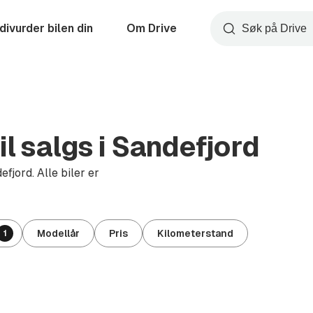
divurder bilen din
Om Drive
Søk
l salgs i Sandefjord
fjord. Alle biler er
Modellår
Pris
Kilometerstand
1