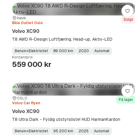
Lag
Sted:
Forhandler:
Høvik
Solgt
Bilia Outlet Oslo
Volvo XC90
T8 AWD R-Design Luftfjæring, Head-up, Aktiv-LED
Bensin+Elektrisitet
89 000 km
2020
Automat
Fuel
Kilometerstand
Model
Gearbox
:
Kontantpris
Type
Year
Type
:
:
:
559 000 kr
Lag
Sted:
Forhandler:
OSLO
På lager
Volvo Car Ryen
Volvo XC90
T8 Ultra Dark - Fyldig utstyrsliste! HUD HarmanKardon
Bensin+Elektrisitet
95 200 km
2025
Automat
Fuel
Kilometerstand
Model
Gearbox
: