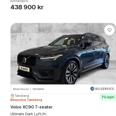
Kontantpris
438 900 kr
Lag
Sted:
Forhandler:
Tønsberg
På lager
Bilservice Tønsberg
Volvo XC90 7-seater
Ultimate Dark Luft/H-