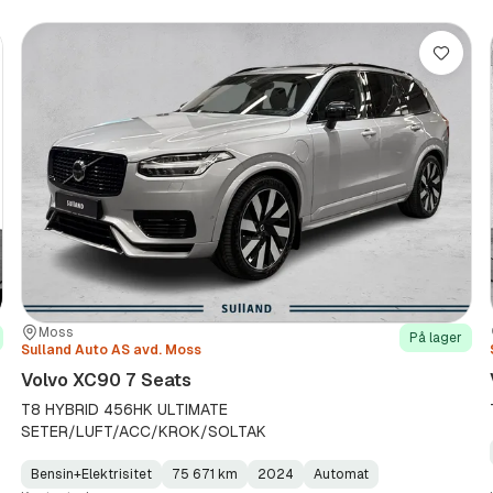
re
Lagre
Sted:
Forhandler:
Moss
På lager
Sulland Auto AS avd. Moss
Volvo XC90 7 Seats
T8 HYBRID 456HK ULTIMATE
SETER/LUFT/ACC/KROK/SOLTAK
Bensin+Elektrisitet
75 671 km
2024
Automat
Fuel
Kilometerstand
Model
Gearbox
: