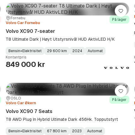
re
Lagre
Sted:
Forhandler:
Fornebu
På lager
Volvo Car Fornebu
Volvo XC90 7-seater
T8 Ultimate Dark | Høyt Utstyrsnivå! HUD AktivLED H/K
Bensin+Elektrisitet
29 600 km
2024
Automat
Fuel
Kilometerstand
Model
Gearbox
:
Kontantpris
Type
Year
Type
:
:
:
849 000 kr
re
Lagre
Sted:
Forhandler:
OSLO
På lager
Volvo Car Økern
Volvo XC90 7 Seats
T8 AWD Plug In Hybrid Ultimate Dark 456Hk. Topputstyrt
Bensin+Elektrisitet
67 800 km
2023
Automat
Fuel
Kilometerstand
Model
Gearbox
: