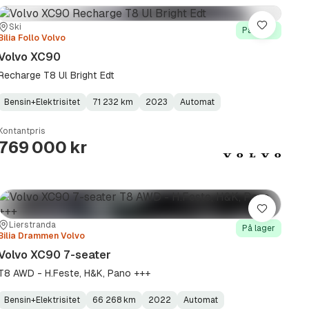
Sted:
Forhandler:
Ski
Lagre
På lager
Bilia Follo Volvo
Volvo XC90
Recharge T8 Ul Bright Edt
Bensin+Elektrisitet
71 232 km
2023
Automat
Fuel
Kilometerstand
Model
Gearbox
:
Type
Year
Type
:
:
:
Kontantpris
769 000 kr
Lagre
Sted:
Forhandler:
Lierstranda
På lager
Bilia Drammen Volvo
Volvo XC90 7-seater
T8 AWD - H.Feste, H&K, Pano +++
Bensin+Elektrisitet
66 268 km
2022
Automat
Fuel
Kilometerstand
Model
Gearbox
: