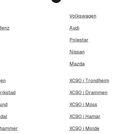
Neste
side
Volkswagen
Benz
Audi
Polestar
Nissan
Mazda
gen
XC90 i Trondheim
rikstad
XC90 i Drammen
sund
XC90 i Moss
dal
XC90 i Hamar
lehammer
XC90 i Molde