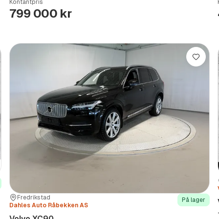
Kontantpris
Type
Year
Type
:
:
:
799 000 kr
re
Lagre
Sted:
Forhandler:
Fredrikstad
På lager
Dahles Auto Råbekken AS
Volvo XC90