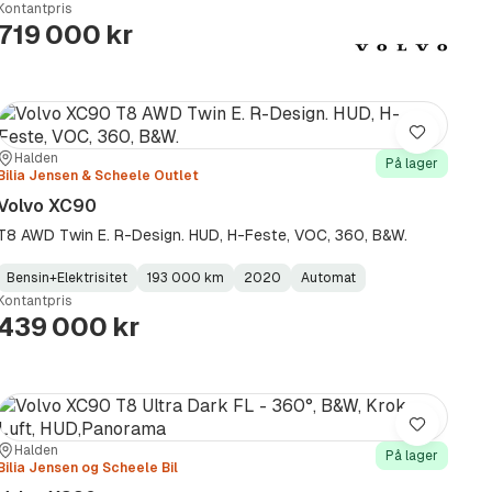
Kontantpris
Type
Year
Type
:
:
:
719 000 kr
Lagre
Sted:
Forhandler:
Halden
På lager
Bilia Jensen & Scheele Outlet
Volvo XC90
T8 AWD Twin E. R-Design. HUD, H-Feste, VOC, 360, B&W.
Bensin+Elektrisitet
193 000 km
2020
Automat
Fuel
Kilometerstand
Model
Gearbox
:
Kontantpris
Type
Year
Type
:
:
:
439 000 kr
Lagre
Sted:
Forhandler:
Halden
På lager
Bilia Jensen og Scheele Bil