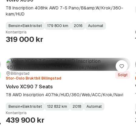
T8 Inscription 408hk AWD 7-S Pano/B&amp;W/Krok/360-
kam/HUD
Bensin+Elektrisitet
179 800 km
2016
Automat
Fuel
Kilometerstand
Model
Gearbox
:
Kontantpris
Type
Year
Type
:
:
:
319 000 kr
re
Lagre
Sted:
Forhandler:
Billingstad
Solgt
Stor-Oslo Bruktbil Billingstad
Volvo XC90 7 Seats
T8 AWD Inscription 407hk/HUD/360/Web/ACC/Krok/Navi
Bensin+Elektrisitet
132 832 km
2018
Automat
Fuel
Kilometerstand
Model
Gearbox
:
Kontantpris
Type
Year
Type
:
:
:
439 900 kr