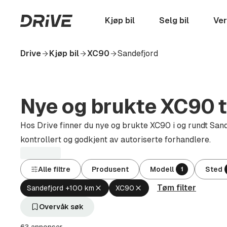
Hopp
til
Startside
Kjøp bil
Selg bil
Ver
hovedinnhold
Drive
Kjøp bil
XC90
Sandefjord
Nye og brukte XC90 ti
Hos Drive finner du nye og brukte XC90 i og rundt Sande
kontrollert og godkjent av autoriserte forhandlere.
Alle filtre
Produsent
Modell
Sted
1
Tøm filter
Fjern
Fjern
Sandefjord +100 km
XC90
aktivt
aktivt
filter
filter
Overvåk søk
Sandefjord
XC90
+100
(Modell)