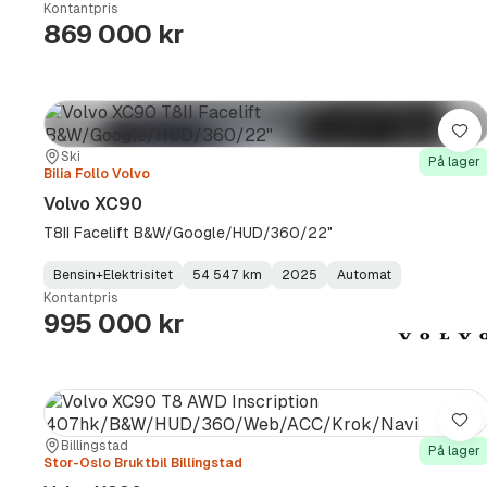
Kontantpris
Type
Year
Type
:
:
:
869 000 kr
Lag
Sted:
Forhandler:
Ski
På lager
Bilia Follo Volvo
Volvo XC90
T8II Facelift B&W/Google/HUD/360/22"
Bensin+Elektrisitet
54 547 km
2025
Automat
Fuel
Kilometerstand
Model
Gearbox
:
Kontantpris
Type
Year
Type
:
:
:
995 000 kr
Lag
Sted:
Forhandler:
Billingstad
På lager
Stor-Oslo Bruktbil Billingstad