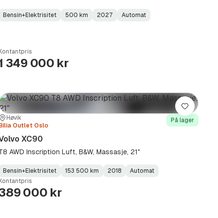
Bensin+Elektrisitet
500 km
2027
Automat
Fuel
Kilometerstand
Model
Gearbox
:
Type
Year
Type
:
:
:
Kontantpris
1 349 000 kr
Lagre
Sted:
Forhandler:
Høvik
På lager
Bilia Outlet Oslo
Volvo XC90
T8 AWD Inscription Luft, B&W, Massasje, 21"
Bensin+Elektrisitet
153 500 km
2018
Automat
Fuel
Kilometerstand
Model
Gearbox
:
Kontantpris
Type
Year
Type
:
:
:
389 000 kr