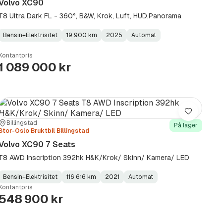
Volvo XC90
T8 Ultra Dark FL - 360°, B&W, Krok, Luft, HUD,Panorama
Bensin+Elektrisitet
19 900 km
2025
Automat
Fuel
Kilometerstand
Model
Gearbox
:
Type
Year
Type
:
:
:
Kontantpris
1 089 000 kr
Lagre
Sted:
Forhandler:
Billingstad
På lager
Stor-Oslo Bruktbil Billingstad
Volvo XC90 7 Seats
T8 AWD Inscription 392hk H&K/Krok/ Skinn/ Kamera/ LED
Bensin+Elektrisitet
116 616 km
2021
Automat
Fuel
Kilometerstand
Model
Gearbox
:
Kontantpris
Type
Year
Type
:
:
:
548 900 kr