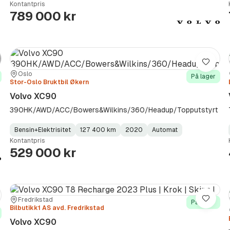
Kontantpris
Type
Year
Type
:
:
:
789 000 kr
re
Lagre
Sted:
Forhandler:
Oslo
På lager
Stor-Oslo Bruktbil Økern
Volvo XC90
390HK/AWD/ACC/Bowers&Wilkins/360/Headup/Topputstyrt
Bensin+Elektrisitet
127 400 km
2020
Automat
Fuel
Kilometerstand
Model
Gearbox
:
Kontantpris
Type
Year
Type
:
:
:
529 000 kr
Sted:
Forhandler:
Fredrikstad
re
Lagre
På lager
Bilbutikk1 AS avd. Fredrikstad
Volvo XC90