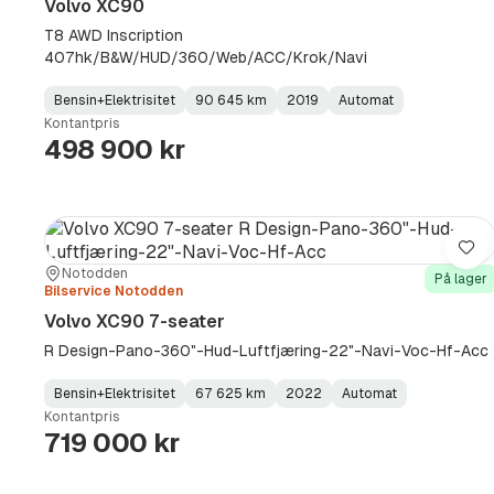
Volvo XC90
T8 AWD Inscription
407hk/B&W/HUD/360/Web/ACC/Krok/Navi
Bensin+Elektrisitet
90 645 km
2019
Automat
Fuel
Kilometerstand
Model
Gearbox
:
Kontantpris
Type
Year
Type
:
:
:
498 900 kr
Lag
Sted:
Forhandler:
Notodden
På lager
Bilservice Notodden
Volvo XC90 7-seater
R Design-Pano-360"-Hud-Luftfjæring-22"-Navi-Voc-Hf-Acc
Bensin+Elektrisitet
67 625 km
2022
Automat
Fuel
Kilometerstand
Model
Gearbox
:
Kontantpris
Type
Year
Type
:
:
:
719 000 kr