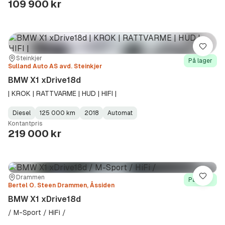
109 900 kr
Lagre
Sted:
Forhandler:
Steinkjer
På lager
Sulland Auto AS avd. Steinkjer
BMW X1 xDrive18d
| KROK | RATTVARME | HUD | HIFI |
Diesel
125 000 km
2018
Automat
Fuel
Kilometerstand
Model
Gearbox
:
Kontantpris
Type
Year
Type
:
:
:
219 000 kr
Sted:
Forhandler:
Drammen
Lagre
På lager
Bertel O. Steen Drammen, Åssiden
BMW X1 xDrive18d
/ M-Sport / HiFi /