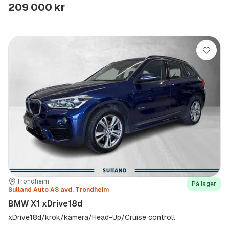
Type
Year
Type
:
:
:
209 000 kr
Lagre
Sted:
Forhandler:
Trondheim
På lager
Sulland Auto AS avd. Trondheim
BMW X1 xDrive18d
xDrive18d/krok/kamera/Head-Up/Cruise controll