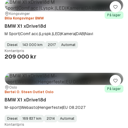
Lagre
Sted:
Forhandler:
Kongsvinger
På lager
Bilia Kongsvinger BMW
BMW X1 xDrive18d
M Sport|Comf.acc.|Lyspk.|LED|Kamera|DAB|Navi
Diesel
143 000 km
2017
Automat
Fuel
Kilometerstand
Model
Gearbox
:
Kontantpris
Type
Year
Type
:
:
:
209 000 kr
Lagre
Sted:
Forhandler:
Oslo
På lager
Bertel O. Steen Outlet Oslo
BMW X1 xDrive18d
M-sport|Webasto|Hengerfeste|EU 08.2027
Diesel
169 837 km
2014
Automat
Fuel
Kilometerstand
Model
Gearbox
:
Kontantpris
Type
Year
Type
:
:
: