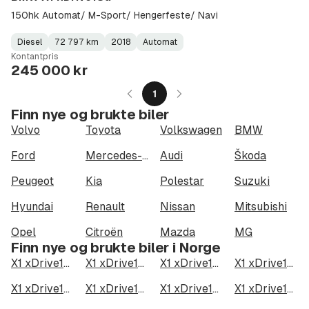
150hk Automat/ M-Sport/ Hengerfeste/ Navi
Diesel
72 797 km
2018
Automat
Fuel
Kilometerstand
Model
Gearbox
:
Kontantpris
Type
Year
Type
:
:
:
245 000 kr
1
Finn nye og brukte biler
Volvo
Toyota
Volkswagen
BMW
Ford
Mercedes-Benz
Audi
Škoda
Peugeot
Kia
Polestar
Suzuki
Hyundai
Renault
Nissan
Mitsubishi
Opel
Citroën
Mazda
MG
Finn nye og brukte biler i Norge
X1 xDrive18d i Oslo
X1 xDrive18d i Bergen
X1 xDrive18d i Trondheim
X1 xDrive18d i Stavanger
X1 xDrive18d i Kristiansand
X1 xDrive18d i Fredrikstad
X1 xDrive18d i Drammen
X1 xDrive18d i Skien