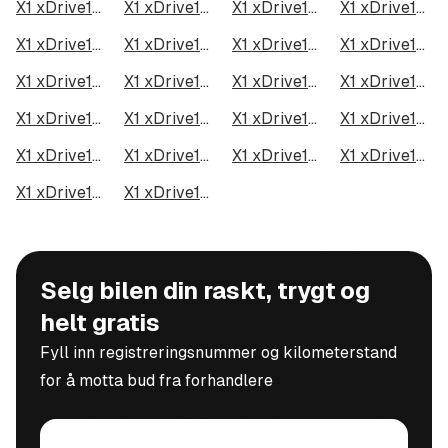
X1 xDrive18d i Tromsø
X1 xDrive18d i Ålesund
X1 xDrive18d i Moss
X1 xDrive18d i Porsgrunn
X1 xDrive18d i Bodø
X1 xDrive18d i Arendal
X1 xDrive18d i Hamar
X1 xDrive18d i Larvik
X1 xDrive18d i Halden
X1 xDrive18d i Lillehammer
X1 xDrive18d i Molde
X1 xDrive18d i Kongsberg
X1 xDrive18d i Harstad
X1 xDrive18d i Gjøvik
X1 xDrive18d i Sarpsborg
X1 xDrive18d i Sandefjord
X1 xDrive18d i Kristiansund
X1 xDrive18d i Tromsdalen
X1 xDrive18d i Narvik
X1 xDrive18d i Steinkjer
X1 xDrive18d i Haugesund
X1 xDrive18d i Alta
Selg bilen din raskt, trygt og
helt gratis
Fyll inn registreringsnummer og kilometerstand
for å motta bud fra forhandlere