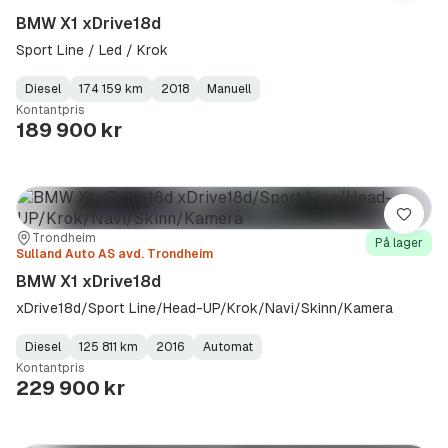
BMW X1 xDrive18d
Sport Line / Led / Krok
Diesel
174 159 km
2018
Manuell
Fuel
Kilometerstand
Model
Gearbox
:
Kontantpris
Type
Year
Type
:
:
:
189 900 kr
Lagre
Sted:
Forhandler:
Trondheim
På lager
Sulland Auto AS avd. Trondheim
BMW X1 xDrive18d
xDrive18d/Sport Line/Head-UP/Krok/Navi/Skinn/Kamera
Diesel
125 811 km
2016
Automat
Fuel
Kilometerstand
Model
Gearbox
:
Kontantpris
Type
Year
Type
:
:
:
229 900 kr