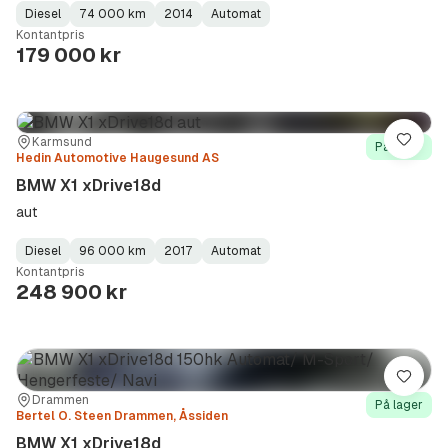
Diesel
74 000 km
2014
Automat
Fuel
Kilometerstand
Model
Gearbox
:
Kontantpris
Type
Year
Type
:
:
:
179 000 kr
Sted:
Forhandler:
Karmsund
Lagre
På lager
Hedin Automotive Haugesund AS
BMW X1 xDrive18d
aut
Diesel
96 000 km
2017
Automat
Fuel
Kilometerstand
Model
Gearbox
:
Kontantpris
Type
Year
Type
:
:
:
248 900 kr
Lagre
Sted:
Forhandler:
Drammen
På lager
Bertel O. Steen Drammen, Åssiden
BMW X1 xDrive18d