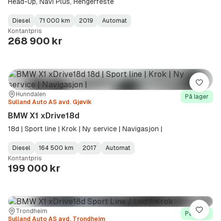
Head-Up, Navi Plus, Hengerfeste
Diesel
71 000 km
2019
Automat
Fuel
Kilometerstand
Model
Gearbox
:
Kontantpris
Type
Year
Type
:
:
:
268 900 kr
Lagre
Sted:
Forhandler:
Hunndalen
På lager
Sulland Auto AS avd. Gjøvik
BMW X1 xDrive18d
18d | Sport line | Krok | Ny service | Navigasjon |
Diesel
164 500 km
2017
Automat
Fuel
Kilometerstand
Model
Gearbox
:
Kontantpris
Type
Year
Type
:
:
:
199 000 kr
Sted:
Forhandler:
Trondheim
Lagre
På lager
Sulland Auto AS avd. Trondheim