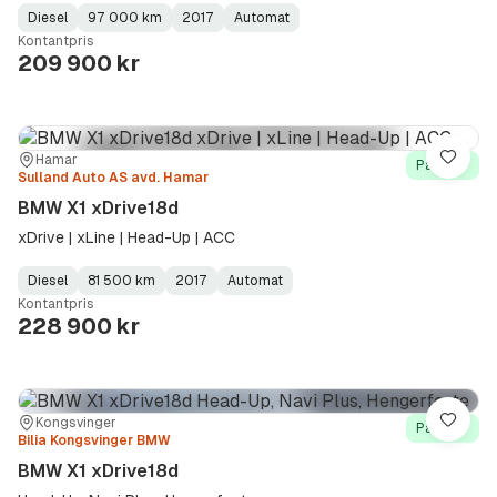
Diesel
97 000 km
2017
Automat
Fuel
Kilometerstand
Model
Gearbox
:
Kontantpris
Type
Year
Type
:
:
:
209 900 kr
Sted:
Forhandler:
Hamar
Lagre
På lager
Sulland Auto AS avd. Hamar
BMW X1 xDrive18d
xDrive | xLine | Head-Up | ACC
Diesel
81 500 km
2017
Automat
Fuel
Kilometerstand
Model
Gearbox
:
Kontantpris
Type
Year
Type
:
:
:
228 900 kr
Sted:
Forhandler:
Kongsvinger
Lagre
På lager
Bilia Kongsvinger BMW
BMW X1 xDrive18d