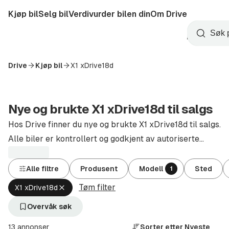
Hopp
Kjøp bil
Selg bil
Verdivurder bilen din
Om Drive
til
Opprett
hovedinnhold
Startside
Søk
konto
Drive
Kjøp bil
X1 xDrive18d
Nye og brukte X1 xDrive18d til salgs
Hos Drive finner du nye og brukte X1 xDrive18d til salgs.
Alle biler er kontrollert og godkjent av autoriserte
forhandlere.
Alle filtre
Produsent
Modell
Sted
1
Tøm filter
Fjern
X1 xDrive18d
aktivt
filter
Overvåk søk
X1
xDrive18d
13 annonser
Sorter etter
Nyeste