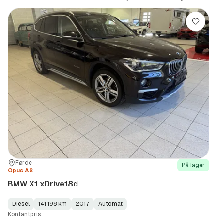
(Modell)
Lagre
Sted:
Forhandler:
Førde
På lager
Opus AS
BMW X1 xDrive18d
Diesel
141 198 km
2017
Automat
Fuel
Kilometerstand
Model
Gearbox
:
Kontantpris