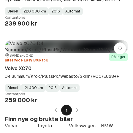
Diesel
220 000 km
2016
Automat
Fuel
Kilometerstand
Model
Gearbox
:
Kontantpris
Type
Year
Type
:
:
:
239 900 kr
Lagre
Sted:
Forhandler:
SANDEFJORD
På lager
Bilservice Easy Bruktbil
Volvo XC70
D4 Summum/Krok/PlussPk/Webasto/Skinn/VOC/EU28++
Diesel
121 400 km
2013
Automat
Fuel
Kilometerstand
Model
Gearbox
:
Kontantpris
Type
Year
Type
:
:
:
259 000 kr
1
Finn nye og brukte biler
Volvo
Toyota
Volkswagen
BMW