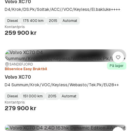
Volvo XC70
D4/Krok/DS.Pk/Soltak/ACC//VOC/Keyless/El.bakluke++++
Diesel
175 400 km
2015
Automat
Fuel
Kilometerstand
Model
Gearbox
:
Kontantpris
Type
Year
Type
:
:
:
259 900 kr
Lagre
Sted:
Forhandler:
SANDEFJORD
På lager
Bilservice Easy Bruktbil
Volvo XC70
D4 Summum/Krok/VOC/Keyless/Webasto/Tek.Pk/EU28++
Diesel
151 000 km
2015
Automat
Fuel
Kilometerstand
Model
Gearbox
:
Kontantpris
Type
Year
Type
:
:
:
279 900 kr