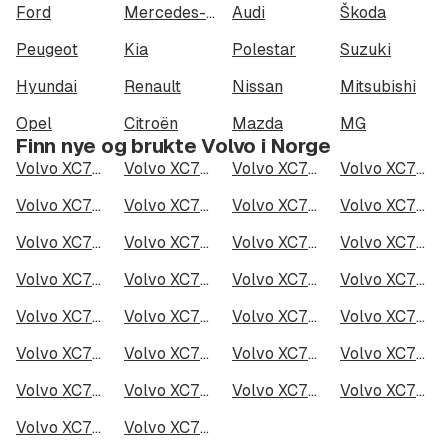
Ford
Mercedes-Benz
Audi
Škoda
Peugeot
Kia
Polestar
Suzuki
Hyundai
Renault
Nissan
Mitsubishi
Opel
Citroën
Mazda
MG
Finn nye og brukte Volvo i Norge
Volvo XC70 i Oslo
Volvo XC70 i Bergen
Volvo XC70 i Trondheim
Volvo XC70 i Stavanger
Volvo XC70 i Kristiansand
Volvo XC70 i Fredrikstad
Volvo XC70 i Drammen
Volvo XC70 i Skien
Volvo XC70 i Tromsø
Volvo XC70 i Ålesund
Volvo XC70 i Moss
Volvo XC70 i Porsgrunn
Volvo XC70 i Bodø
Volvo XC70 i Arendal
Volvo XC70 i Hamar
Volvo XC70 i Larvik
Volvo XC70 i Halden
Volvo XC70 i Lillehammer
Volvo XC70 i Molde
Volvo XC70 i Kongsberg
Volvo XC70 i Harstad
Volvo XC70 i Gjøvik
Volvo XC70 i Sarpsborg
Volvo XC70 i Sandefjord
Volvo XC70 i Kristiansund
Volvo XC70 i Tromsdalen
Volvo XC70 i Narvik
Volvo XC70 i Steinkjer
Volvo XC70 i Haugesund
Volvo XC70 i Alta