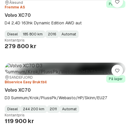
Sted:
Forhandler:
Ålesund
Lagre
På lager
Fremme AS
Volvo XC70
D4 2,4D 163hk Dynamic Edition AWD aut
Diesel
185 800 km
2016
Automat
Fuel
Kilometerstand
Model
Gearbox
:
Kontantpris
Type
Year
Type
:
:
:
279 800 kr
Lagre
Sted:
Forhandler:
SANDEFJORD
På lager
Bilservice Easy Bruktbil
Volvo XC70
D3 Summum/Krok/PlussPk/Webasto/HP/Skinn/EU27
Diesel
244 200 km
2011
Automat
Fuel
Kilometerstand
Model
Gearbox
:
Kontantpris
Type
Year
Type
:
:
:
119 900 kr