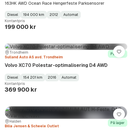
163HK AWD Ocean Race Hengerfeste Parksensorer
Diesel
194 000 km
2012
Automat
Fuel
Kilometerstand
Model
Gearbox
:
Kontantpris
Type
Year
Type
:
:
:
199 000 kr
Sted:
Forhandler:
Trondheim
Lagre
På lager
Sulland Auto AS avd. Trondheim
Volvo XC70 Polestar-optimalisering D4 AWD
Diesel
154 201 km
2016
Automat
Fuel
Kilometerstand
Model
Gearbox
:
Kontantpris
Type
Year
Type
:
:
:
369 900 kr
Lagre
Sted:
Forhandler:
Halden
På lager
Bilia Jensen & Scheele Outlet