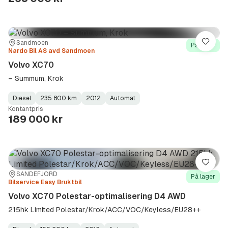
Sted:
Forhandler:
Sandmoen
Lagre
På lager
Nardo Bil AS avd Sandmoen
Volvo XC70
– Summum, Krok
Diesel
235 800 km
2012
Automat
Fuel
Kilometerstand
Model
Gearbox
:
Kontantpris
Type
Year
Type
:
:
:
189 000 kr
Lagre
Sted:
Forhandler:
SANDEFJORD
På lager
Bilservice Easy Bruktbil
Volvo XC70 Polestar-optimalisering D4 AWD
215hk Limited Polestar/Krok/ACC/VOC/Keyless/EU28++