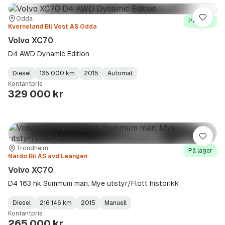
Sted:
Forhandler:
Odda
Lagre
På lager
Kverneland Bil Vest AS Odda
Volvo XC70
D4 AWD Dynamic Edition
Diesel
135 000 km
2015
Automat
Fuel
Kilometerstand
Model
Gearbox
:
Kontantpris
Type
Year
Type
:
:
:
329 000 kr
Lagre
Sted:
Forhandler:
Trondheim
På lager
Nardo Bil AS avd Leangen
Volvo XC70
D4 163 hk Summum man. Mye utstyr/Flott historikk
Diesel
216 146 km
2015
Manuell
Fuel
Kilometerstand
Model
Gearbox
:
Kontantpris
Type
Year
Type
:
:
:
265 000 kr