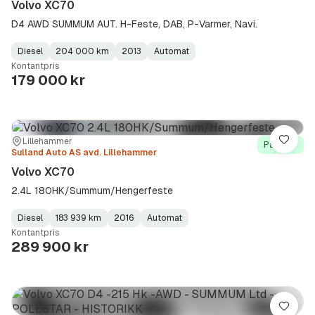
Volvo XC70
D4 AWD SUMMUM AUT. H-Feste, DAB, P-Varmer, Navi.
Diesel
204 000 km
2013
Automat
Fuel
Kilometerstand
Model
Gearbox
:
Kontantpris
Type
Year
Type
:
:
:
179 000 kr
Sted:
Forhandler:
Lillehammer
Lagre
På lager
Sulland Auto AS avd. Lillehammer
Volvo XC70
2.4L 180HK/Summum/Hengerfeste
Diesel
183 939 km
2016
Automat
Fuel
Kilometerstand
Model
Gearbox
:
Kontantpris
Type
Year
Type
:
:
:
289 900 kr
Lagre