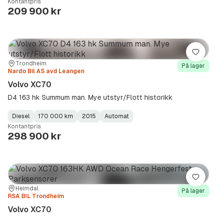
Kontantpris
Type
Year
Type
:
:
:
209 900 kr
Lagre
Sted:
Forhandler:
Trondheim
På lager
Nardo Bil AS avd Leangen
Volvo XC70
D4 163 hk Summum man. Mye utstyr/Flott historikk
Diesel
170 000 km
2015
Automat
Fuel
Kilometerstand
Model
Gearbox
:
Kontantpris
Type
Year
Type
:
:
:
298 900 kr
Lagre
Sted:
Forhandler:
Heimdal
På lager
RSA BIL Trondheim
Volvo XC70