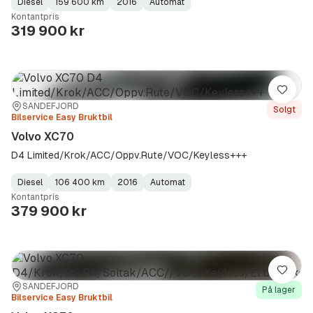
Diesel
159 600 km
2016
Automat
Fuel
Kilometerstand
Model
Gearbox
:
Kontantpris
Type
Year
Type
:
:
:
319 900 kr
Lagre
Sted:
Forhandler:
SANDEFJORD
Solgt
Bilservice Easy Bruktbil
Volvo XC70
D4 Limited/Krok/ACC/Oppv.Rute/VOC/Keyless+++
Diesel
106 400 km
2016
Automat
Fuel
Kilometerstand
Model
Gearbox
:
Kontantpris
Type
Year
Type
:
:
:
379 900 kr
Lagre
Sted:
Forhandler:
SANDEFJORD
På lager
Bilservice Easy Bruktbil