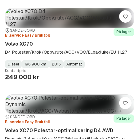
Lagre
Sted:
Forhandler:
SANDEFJORD
På lager
Bilservice Easy Bruktbil
Volvo XC70
D4 Polestar/Krok/Oppv.rute/ACC/VOC/El.bakluke/EU 11.27
Diesel
196 900 km
2015
Automat
Fuel
Kilometerstand
Model
Gearbox
:
Kontantpris
Type
Year
Type
:
:
:
249 000 kr
Lagre
Sted:
Forhandler:
SANDEFJORD
På lager
Bilservice Easy Bruktbil
Volvo XC70 Polestar-optimalisering D4 AWD
Dynamic Polestar/Krok/ACC/Webasto/El.bakluke/VOC+++