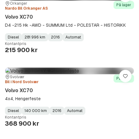
Sted:
Forhandler:
Orkanger
På lager
Nardo Bil Orkanger AS
Volvo XC70
D4 -215 Hk -AWD - SUMMUM Ltd - POLESTAR - HISTORIKK
Diesel
281 996 km
2016
Automat
Fuel
Kilometerstand
Model
Gearbox
:
Kontantpris
Type
Year
Type
:
:
:
215 900 kr
Sted:
Forhandler:
Svolvær
Lagre
På lager
Bil i Nord Svolvær
Volvo XC70
4x4, Hengerfeste
Diesel
140 000 km
2016
Automat
Fuel
Kilometerstand
Model
Gearbox
:
Kontantpris
Type
Year
Type
:
:
:
368 900 kr