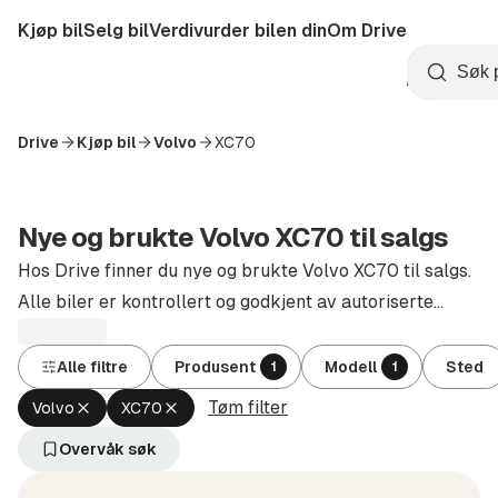
Hopp
Kjøp bil
Selg bil
Verdivurder bilen din
Om Drive
til
Opprett
hovedinnhold
Startside
Søk
konto
Drive
Kjøp bil
Volvo
XC70
Nye og brukte Volvo XC70 til salgs
Hos Drive finner du nye og brukte Volvo XC70 til salgs.
Alle biler er kontrollert og godkjent av autoriserte
forhandlere.
Alle filtre
Produsent
Modell
Sted
1
1
Tøm filter
Fjern
Fjern
Volvo
XC70
aktivt
aktivt
filter
filter
Overvåk søk
Volvo
XC70
(Produsent)
(Modell)