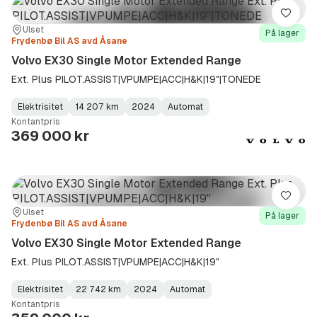
Lagre
Sted:
Forhandler:
Ulset
På lager
Frydenbø Bil AS avd Åsane
Volvo EX30 Single Motor Extended Range
Ext. Plus PILOT.ASSIST|VPUMPE|ACC|H&K|19"|TONEDE
Elektrisitet
14 207 km
2024
Automat
Fuel
Kilometerstand
Model
Gearbox
:
Kontantpris
Type
Year
Type
:
:
:
369 000 kr
Lagre
Sted:
Forhandler:
Ulset
På lager
Frydenbø Bil AS avd Åsane
Volvo EX30 Single Motor Extended Range
Ext. Plus PILOT.ASSIST|VPUMPE|ACC|H&K|19"
Elektrisitet
22 742 km
2024
Automat
Fuel
Kilometerstand
Model
Gearbox
:
Kontantpris
Type
Year
Type
:
:
: