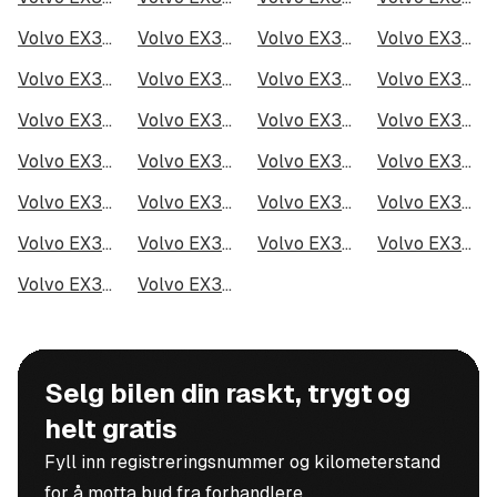
Volvo EX30 Single Motor Extended Range i Kristiansand
Volvo EX30 Single Motor Extended Range i Fredrikstad
Volvo EX30 Single Motor Extended Range i Drammen
Volvo EX30 Single Motor Extended Range i Skien
Volvo EX30 Single Motor Extended Range i Tromsø
Volvo EX30 Single Motor Extended Range i Ålesund
Volvo EX30 Single Motor Extended Range i Moss
Volvo EX30 Single Motor Extended Range i Porsgrunn
Volvo EX30 Single Motor Extended Range i Bodø
Volvo EX30 Single Motor Extended Range i Arendal
Volvo EX30 Single Motor Extended Range i Hamar
Volvo EX30 Single Motor Extended Range i Larvik
Volvo EX30 Single Motor Extended Range i Halden
Volvo EX30 Single Motor Extended Range i Lillehammer
Volvo EX30 Single Motor Extended Range i Molde
Volvo EX30 Single Motor Extended Range i Kongsberg
Volvo EX30 Single Motor Extended Range i Harstad
Volvo EX30 Single Motor Extended Range i Gjøvik
Volvo EX30 Single Motor Extended Range i Sarpsborg
Volvo EX30 Single Motor Extended Range i Sandefjord
Volvo EX30 Single Motor Extended Range i Kristiansund
Volvo EX30 Single Motor Extended Range i Tromsdalen
Volvo EX30 Single Motor Extended Range i Narvik
Volvo EX30 Single Motor Extended Range i Steinkjer
Volvo EX30 Single Motor Extended Range i Haugesund
Volvo EX30 Single Motor Extended Range i Alta
Selg bilen din raskt, trygt og
helt gratis
Fyll inn registreringsnummer og kilometerstand
for å motta bud fra forhandlere