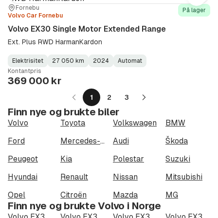
Sted:
Forhandler:
Fornebu
På lager
Volvo Car Fornebu
Volvo EX30 Single Motor Extended Range
Ext. Plus RWD HarmanKardon
Elektrisitet
27 050 km
2024
Automat
Fuel
Kilometerstand
Model
Gearbox
:
Kontantpris
Type
Year
Type
:
:
:
369 000 kr
1
2
3
Neste
Finn nye og brukte biler
side
Volvo
Toyota
Volkswagen
BMW
Ford
Mercedes-Benz
Audi
Škoda
Peugeot
Kia
Polestar
Suzuki
Hyundai
Renault
Nissan
Mitsubishi
Opel
Citroën
Mazda
MG
Finn nye og brukte Volvo i Norge
Volvo EX30 Single Motor Extended Range i Oslo
Volvo EX30 Single Motor Extended Range i Bergen
Volvo EX30 Single Motor Extended Range i Trondheim
Volvo EX30 Single Motor Extended Range i Stavanger