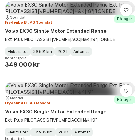
Lagre
Sted:
Forhandler:
Sogndal
På lager
Frydenbø Bil AS Sogndal
Volvo EX30 Single Motor Extended Range
Ext. Plus PILOT.ASSIST|VPUMPE|ACC|H&K|19"|TONEDE
Elektrisitet
39 591 km
2024
Automat
Fuel
Kilometerstand
Model
Gearbox
:
Kontantpris
Type
Year
Type
:
:
:
349 000 kr
Lagre
Sted:
Forhandler:
Mandal
På lager
Frydenbø Bil AS Mandal
Volvo EX30 Single Motor Extended Range
Ext. Plus PILOT.ASSIST|VPUMPE|ACC|H&K|19"
Elektrisitet
32 985 km
2024
Automat
Fuel
Kilometerstand
Model
Gearbox
:
Kontantpris