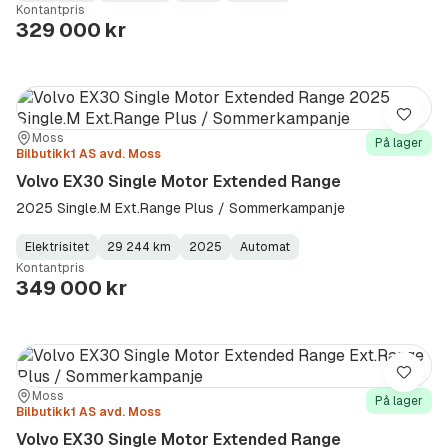
Kontantpris
Type
Year
Type
:
:
:
329 000 kr
Lagre
Sted:
Forhandler:
Moss
På lager
Bilbutikk1 AS avd. Moss
Volvo EX30 Single Motor Extended Range
2025 Single.M Ext.Range Plus / Sommerkampanje
Elektrisitet
29 244 km
2025
Automat
Fuel
Kilometerstand
Model
Gearbox
:
Kontantpris
Type
Year
Type
:
:
:
349 000 kr
Lagre
Sted:
Forhandler:
Moss
På lager
Bilbutikk1 AS avd. Moss
Volvo EX30 Single Motor Extended Range