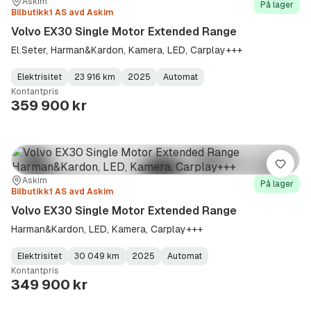
Sted:
Forhandler:
Askim
På lager
Bilbutikk1 AS avd Askim
Volvo EX30 Single Motor Extended Range
El.Seter, Harman&Kardon, Kamera, LED, Carplay+++
Elektrisitet
23 916 km
2025
Automat
Fuel
Kilometerstand
Model
Gearbox
:
Kontantpris
Type
Year
Type
:
:
:
359 900 kr
Lagre
Sted:
Forhandler:
Askim
På lager
Bilbutikk1 AS avd Askim
Volvo EX30 Single Motor Extended Range
Harman&Kardon, LED, Kamera, Carplay+++
Elektrisitet
30 049 km
2025
Automat
Fuel
Kilometerstand
Model
Gearbox
:
Kontantpris
Type
Year
Type
:
:
:
349 900 kr