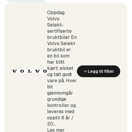
Volvo
EX30
(Produsent)
Single
Motor
Oppdag
Extended
Volvo
Range
Selekt-
(Modell)
sertifiserte
bruktbiler En
Volvo Selekt
bruktbil er
en bil som
har blitt
kjørt, elsket
Legg til filter
og tatt godt
vare på. Hver
bil
gjennomgår
grundige
kontroller og
leveres med
opptil 8 år /
20...
Les mer