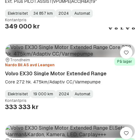
Ext. Plus PILOT.ASSIST|VPUMPE|ACC|H&K|19"
Elektrisitet
34 857 km
2024
Automat
Fuel
Kilometerstand
Model
Gearbox
:
Kontantpris
Type
Year
Type
:
:
:
349 000 kr
Lagre
Sted:
Forhandler:
Trondheim
På lager
Nardo Bil AS avd Leangen
Volvo EX30 Single Motor Extended Range
Core 272 hk. 475km/Adaptiv CC/Varmepumpe
Elektrisitet
19 000 km
2024
Automat
Fuel
Kilometerstand
Model
Gearbox
:
Kontantpris
Type
Year
Type
:
:
:
333 333 kr
Lagre