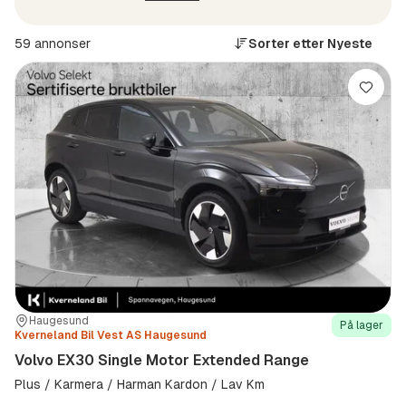
59 annonser
Sorter etter
Nyeste
Lagre
Sted:
Forhandler:
Haugesund
På lager
Kverneland Bil Vest AS Haugesund
Volvo EX30 Single Motor Extended Range
Plus / Karmera / Harman Kardon / Lav Km