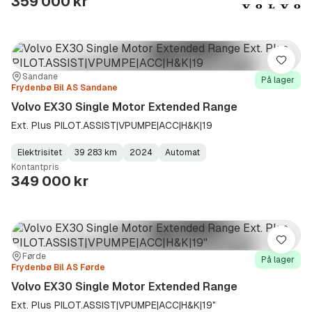
359 000 kr
Lagre
Sted:
Forhandler:
Sandane
På lager
Frydenbø Bil AS Sandane
Volvo EX30 Single Motor Extended Range
Ext. Plus PILOT.ASSIST|VPUMPE|ACC|H&K|19
Elektrisitet
39 283 km
2024
Automat
Fuel
Kilometerstand
Model
Gearbox
:
Kontantpris
Type
Year
Type
:
:
:
349 000 kr
Lagre
Sted:
Forhandler:
Førde
På lager
Frydenbø Bil AS Førde
Volvo EX30 Single Motor Extended Range
Ext. Plus PILOT.ASSIST|VPUMPE|ACC|H&K|19"