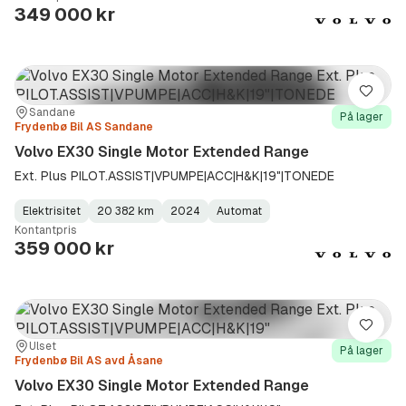
Type
Year
Type
:
:
:
349 000 kr
Lagre
Sted:
Forhandler:
Sandane
På lager
Frydenbø Bil AS Sandane
Volvo EX30 Single Motor Extended Range
Ext. Plus PILOT.ASSIST|VPUMPE|ACC|H&K|19"|TONEDE
Elektrisitet
20 382 km
2024
Automat
Fuel
Kilometerstand
Model
Gearbox
:
Kontantpris
Type
Year
Type
:
:
:
359 000 kr
Lagre
Sted:
Forhandler:
Ulset
På lager
Frydenbø Bil AS avd Åsane
Volvo EX30 Single Motor Extended Range