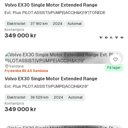
Volvo EX30 Single Motor Extended Range
Ext. Plus PILOT.ASSIST|VPUMPE|ACC|H&K|19"|TONEDE
Elektrisitet
37 160 km
2024
Automat
Fuel
Kilometerstand
Model
Gearbox
:
Kontantpris
Type
Year
Type
:
:
:
349 000 kr
Lagre
Sted:
Forhandler:
Sandane
På lager
Frydenbø Bil AS Sandane
Volvo EX30 Single Motor Extended Range
Ext. Plus PILOT.ASSIST|VPUMPE|ACC|H&K|19"
Elektrisitet
36 529 km
2024
Automat
Fuel
Kilometerstand
Model
Gearbox
:
Kontantpris
Type
Year
Type
:
:
:
349 000 kr