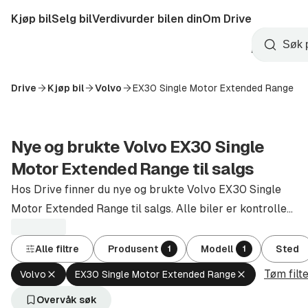
Hopp
Kjøp bil
Selg bil
Verdivurder bilen din
Om Drive
til
Opprett
hovedinnhold
Startside
Søk
konto
Drive
Kjøp bil
Volvo
EX30 Single Motor Extended Range
Nye og brukte Volvo EX30 Single
Motor Extended Range til salgs
Hos Drive finner du nye og brukte Volvo EX30 Single
Motor Extended Range til salgs. Alle biler er kontrollert
og godkjent av autoriserte forhandlere.
Alle filtre
Produsent
Modell
Sted
1
1
Tøm filt
Fjern
Fjern
Volvo
EX30 Single Motor Extended Range
aktivt
aktivt
filter
filter
Overvåk søk