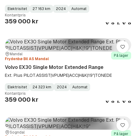
Elektrisitet
27 163 km
2024
Automat
Fuel
Kilometerstand
Model
Gearbox
:
Kontantpris
Type
Year
Type
:
:
:
359 000 kr
Lagre
Sted:
Forhandler:
Mandal
På lager
Frydenbø Bil AS Mandal
Volvo EX30 Single Motor Extended Range
Ext. Plus PILOT.ASSIST|VPUMPE|ACC|H&K|19"|TONEDE
Elektrisitet
24 323 km
2024
Automat
Fuel
Kilometerstand
Model
Gearbox
:
Kontantpris
Type
Year
Type
:
:
:
359 000 kr
Lagre
Sted:
Forhandler:
Sogndal
På lager