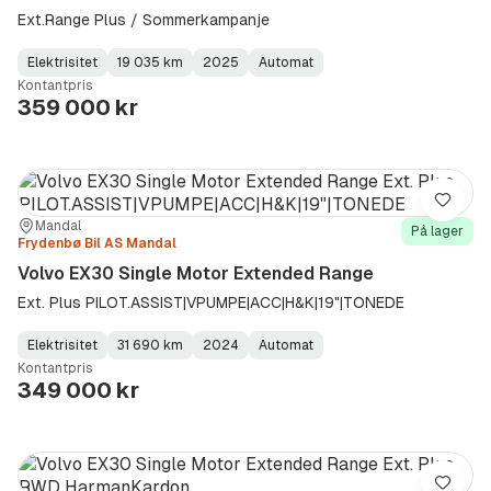
Ext.Range Plus / Sommerkampanje
Elektrisitet
19 035 km
2025
Automat
Fuel
Kilometerstand
Model
Gearbox
:
Kontantpris
Type
Year
Type
:
:
:
359 000 kr
Lagre
Sted:
Forhandler:
Mandal
På lager
Frydenbø Bil AS Mandal
Volvo EX30 Single Motor Extended Range
Ext. Plus PILOT.ASSIST|VPUMPE|ACC|H&K|19"|TONEDE
Elektrisitet
31 690 km
2024
Automat
Fuel
Kilometerstand
Model
Gearbox
:
Kontantpris
Type
Year
Type
:
:
:
349 000 kr
Lagre