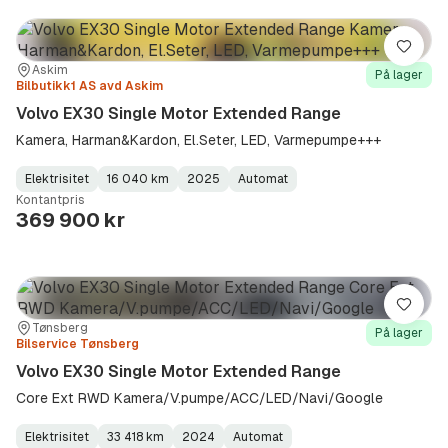
Lagre
Sted:
Forhandler:
Askim
På lager
Bilbutikk1 AS avd Askim
Volvo EX30 Single Motor Extended Range
Kamera, Harman&Kardon, El.Seter, LED, Varmepumpe+++
Elektrisitet
16 040 km
2025
Automat
Fuel
Kilometerstand
Model
Gearbox
:
Kontantpris
Type
Year
Type
:
:
:
369 900 kr
Lagre
Sted:
Forhandler:
Tønsberg
På lager
Bilservice Tønsberg
Volvo EX30 Single Motor Extended Range
Core Ext RWD Kamera/V.pumpe/ACC/LED/Navi/Google
Elektrisitet
33 418 km
2024
Automat
Fuel
Kilometerstand
Model
Gearbox
: