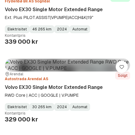
Frydenbø Bil AS Sogndal
Volvo EX30 Single Motor Extended Range
Ext. Plus PILOT.ASSIST|VPUMPE|ACC|H&K|19"
Elektrisitet
46 265 km
2024
Automat
Fuel
Kilometerstand
Model
Gearbox
:
Kontantpris
Type
Year
Type
:
:
:
339 000 kr
Lagre
Sted:
Forhandler:
Arendal
Solgt
Autostrada Arendal AS
Volvo EX30 Single Motor Extended Range
RWD Core | ACC | GOOGLE | V.PUMPE
Elektrisitet
30 265 km
2024
Automat
Fuel
Kilometerstand
Model
Gearbox
:
Kontantpris
Type
Year
Type
:
:
:
329 000 kr