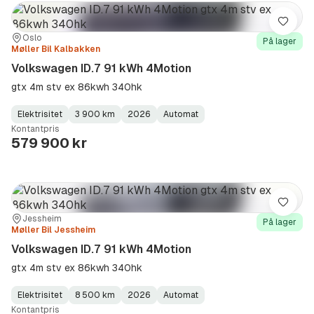
Lagre
Sted:
Forhandler:
Oslo
På lager
Møller Bil Kalbakken
Volkswagen ID.7 91 kWh 4Motion
gtx 4m stv ex 86kwh 340hk
Elektrisitet
3 900 km
2026
Automat
Fuel
Kilometerstand
Model
Gearbox
:
Kontantpris
Type
Year
Type
:
:
:
579 900 kr
Lagre
Sted:
Forhandler:
Jessheim
På lager
Møller Bil Jessheim
Volkswagen ID.7 91 kWh 4Motion
gtx 4m stv ex 86kwh 340hk
Elektrisitet
8 500 km
2026
Automat
Fuel
Kilometerstand
Model
Gearbox
:
Kontantpris