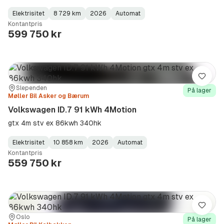
Elektrisitet
8 729 km
2026
Automat
Fuel
Kilometerstand
Model
Gearbox
:
Kontantpris
Type
Year
Type
:
:
:
599 750 kr
Lagre
Sted:
Forhandler:
Slependen
På lager
Møller Bil Asker og Bærum
Volkswagen ID.7 91 kWh 4Motion
gtx 4m stv ex 86kwh 340hk
Elektrisitet
10 858 km
2026
Automat
Fuel
Kilometerstand
Model
Gearbox
:
Kontantpris
Type
Year
Type
:
:
:
559 750 kr
Lagre
Sted:
Forhandler:
Oslo
På lager