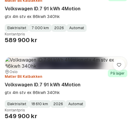
Møller Bil Kalbakken
Volkswagen ID.7 91 kWh 4Motion
gtx 4m stv ex 86kwh 340hk
Elektrisitet
7 000 km
2026
Automat
Fuel
Kilometerstand
Model
Gearbox
:
Kontantpris
Type
Year
Type
:
:
:
589 900 kr
Lagre
Sted:
Forhandler:
Oslo
På lager
Møller Bil Kalbakken
Volkswagen ID.7 91 kWh 4Motion
gtx 4m stv ex 86kwh 340hk
Elektrisitet
18 610 km
2026
Automat
Fuel
Kilometerstand
Model
Gearbox
:
Kontantpris
Type
Year
Type
:
:
:
549 900 kr