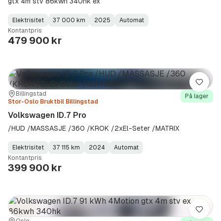
gtx 4m stv 86kwh 340hk ex
Elektrisitet
37 000 km
2025
Automat
Fuel
Kilometerstand
Model
Gearbox
:
Kontantpris
Type
Year
Type
:
:
:
479 900 kr
Lagre
Sted:
Forhandler:
Billingstad
På lager
Stor-Oslo Bruktbil Billingstad
Volkswagen ID.7 Pro
/HUD /MASSASJE /360 /KROK /2xEl-Seter /MATRIX
Elektrisitet
37 115 km
2024
Automat
Fuel
Kilometerstand
Model
Gearbox
:
Kontantpris
Type
Year
Type
:
:
:
399 900 kr
Lagre