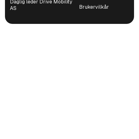
Daglig leder Drive Mobility
Brukervilkår
AS