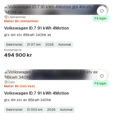
Lagre
Sted:
Forhandler:
Lillehammer
På lager
Møller Bil Lillehammer
Volkswagen ID.7 91 kWh 4Motion
gtx 4m stv 86kwh 340hk ex
Elektrisitet
21 317 km
2025
Automat
Fuel
Kilometerstand
Model
Gearbox
:
Kontantpris
Type
Year
Type
:
:
:
494 900 kr
Lagre
Sted:
Forhandler:
Oslo
På lager
Møller Bil Oslo Vest
Volkswagen ID.7 91 kWh 4Motion
gtx 4m stv ex 86kwh 340hk
Elektrisitet
13 000 km
2026
Automat
Fuel
Kilometerstand
Model
Gearbox
: