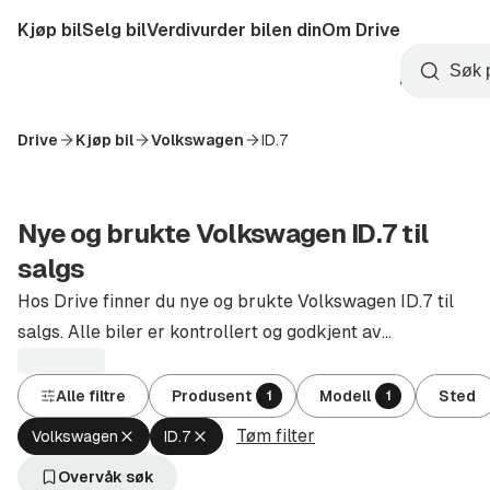
Hopp
Kjøp bil
Selg bil
Verdivurder bilen din
Om Drive
til
Opprett
hovedinnhold
Startside
Søk
konto
Drive
Kjøp bil
Volkswagen
ID.7
Nye og brukte Volkswagen ID.7 til
salgs
Hos Drive finner du nye og brukte Volkswagen ID.7 til
salgs. Alle biler er kontrollert og godkjent av
autoriserte forhandlere.
Alle filtre
Produsent
Modell
Sted
1
1
Tøm filter
Fjern
Fjern
Volkswagen
ID.7
aktivt
aktivt
filter
filter
Overvåk søk