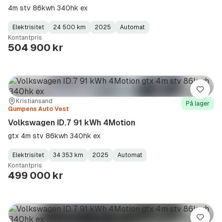
4m stv 86kwh 340hk ex
Elektrisitet
24 500 km
2025
Automat
Fuel
Kilometerstand
Model
Gearbox
:
Kontantpris
Type
Year
Type
:
:
:
504 900 kr
Lagre
Sted:
Forhandler:
Kristiansand
På lager
Gumpens Auto Vest
Volkswagen ID.7 91 kWh 4Motion
gtx 4m stv 86kwh 340hk ex
Elektrisitet
34 353 km
2025
Automat
Fuel
Kilometerstand
Model
Gearbox
:
Kontantpris
Type
Year
Type
:
:
:
499 000 kr
Lagre