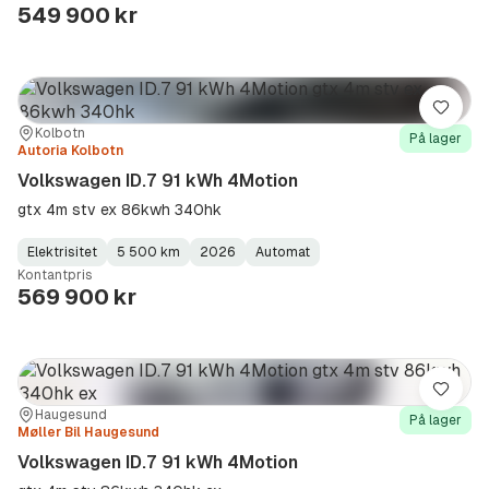
Type
Year
Type
:
:
:
549 900 kr
Lagre
Sted:
Forhandler:
Kolbotn
På lager
Autoria Kolbotn
Volkswagen ID.7 91 kWh 4Motion
gtx 4m stv ex 86kwh 340hk
Elektrisitet
5 500 km
2026
Automat
Fuel
Kilometerstand
Model
Gearbox
:
Kontantpris
Type
Year
Type
:
:
:
569 900 kr
Lagre
Sted:
Forhandler:
Haugesund
På lager
Møller Bil Haugesund
Volkswagen ID.7 91 kWh 4Motion