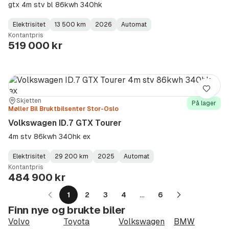
gtx 4m stv bl 86kwh 340hk
Elektrisitet
13 500 km
2026
Automat
Fuel
Kilometerstand
Model
Gearbox
:
Kontantpris
Type
Year
Type
:
:
:
519 000 kr
Lagre
Sted:
Forhandler:
Skjetten
På lager
Møller Bil Bruktbilsenter Stor-Oslo
Volkswagen ID.7 GTX Tourer
4m stv 86kwh 340hk ex
Elektrisitet
29 200 km
2025
Automat
Fuel
Kilometerstand
Model
Gearbox
:
Kontantpris
Type
Year
Type
:
:
:
484 900 kr
1
2
3
4
…
6
Neste
Finn nye og brukte biler
side
Volvo
Toyota
Volkswagen
BMW