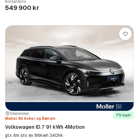
Kontantpris
Type
Year
Type
:
:
:
549 900 kr
Lagre
Sted:
Forhandler:
Slependen
På lager
Møller Bil Asker og Bærum
Volkswagen ID.7 91 kWh 4Motion
gtx 4m stv ex 86kwh 340hk