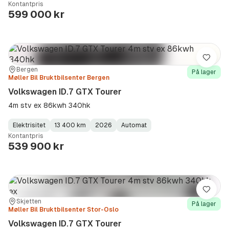
Kontantpris
Type
Year
Type
:
:
:
599 000 kr
Lagre
Sted:
Forhandler:
Bergen
På lager
Møller Bil Bruktbilsenter Bergen
Volkswagen ID.7 GTX Tourer
4m stv ex 86kwh 340hk
Elektrisitet
13 400 km
2026
Automat
Fuel
Kilometerstand
Model
Gearbox
:
Kontantpris
Type
Year
Type
:
:
:
539 900 kr
Lagre
Sted:
Forhandler:
Skjetten
På lager
Møller Bil Bruktbilsenter Stor-Oslo
Volkswagen ID.7 GTX Tourer