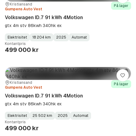
Sted:
Forhandler:
Kristiansand
På lager
Gumpens Auto Vest
Volkswagen ID.7 91 kWh 4Motion
gtx 4m stv 86kwh 340hk ex
Elektrisitet
18 204 km
2025
Automat
Fuel
Kilometerstand
Model
Gearbox
:
Kontantpris
Type
Year
Type
:
:
:
499 000 kr
Lagre
Sted:
Forhandler:
Kristiansand
På lager
Gumpens Auto Vest
Volkswagen ID.7 91 kWh 4Motion
gtx 4m stv 86kwh 340hk ex
Elektrisitet
25 502 km
2025
Automat
Fuel
Kilometerstand
Model
Gearbox
:
Kontantpris
Type
Year
Type
:
:
:
499 000 kr