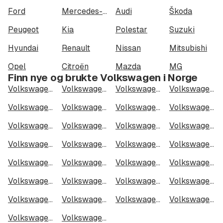
Ford
Mercedes-Benz
Audi
Škoda
Peugeot
Kia
Polestar
Suzuki
Hyundai
Renault
Nissan
Mitsubishi
Opel
Citroën
Mazda
MG
Finn nye og brukte Volkswagen i Norge
Volkswagen ID.7 i Oslo
Volkswagen ID.7 i Bergen
Volkswagen ID.7 i Trondheim
Volkswagen ID.7 i Stavanger
Volkswagen ID.7 i Kristiansand
Volkswagen ID.7 i Fredrikstad
Volkswagen ID.7 i Drammen
Volkswagen ID.7 i Skien
Volkswagen ID.7 i Tromsø
Volkswagen ID.7 i Ålesund
Volkswagen ID.7 i Moss
Volkswagen ID.7 i Porsgrunn
Volkswagen ID.7 i Bodø
Volkswagen ID.7 i Arendal
Volkswagen ID.7 i Hamar
Volkswagen ID.7 i Larvik
Volkswagen ID.7 i Halden
Volkswagen ID.7 i Lillehammer
Volkswagen ID.7 i Molde
Volkswagen ID.7 i Kongsberg
Volkswagen ID.7 i Harstad
Volkswagen ID.7 i Gjøvik
Volkswagen ID.7 i Sarpsborg
Volkswagen ID.7 i Sandefjord
Volkswagen ID.7 i Kristiansund
Volkswagen ID.7 i Tromsdalen
Volkswagen ID.7 i Narvik
Volkswagen ID.7 i Steinkjer
Volkswagen ID.7 i Haugesund
Volkswagen ID.7 i Alta