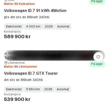
Sted:
Forhandler:
Oslo
På lager
Møller Bil Kalbakken
Volkswagen ID.7 91 kWh 4Motion
gtx 4m stv ex 86kwh 340hk
Elektrisitet
4 000 km
2026
Automat
Fuel
Kilometerstand
Model
Gearbox
:
Kontantpris
Type
Year
Type
:
:
:
589 900 kr
Lagre
Sted:
Forhandler:
Lillehammer
På lager
Møller Bil Lillehammer
Volkswagen ID.7 GTX Tourer
4m stv ex 86kwh 340hk
Elektrisitet
11 650 km
2026
Automat
Fuel
Kilometerstand
Model
Gearbox
:
Kontantpris
Type
Year
Type
:
:
:
539 900 kr