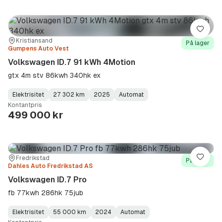
Lagre
Sted:
Forhandler:
Kristiansand
På lager
Gumpens Auto Vest
Volkswagen ID.7 91 kWh 4Motion
gtx 4m stv 86kwh 340hk ex
Elektrisitet
27 302 km
2025
Automat
Fuel
Kilometerstand
Model
Gearbox
:
Kontantpris
Type
Year
Type
:
:
:
499 000 kr
Sted:
Forhandler:
Fredrikstad
Lagre
På lager
Dahles Auto Fredrikstad AS
Volkswagen ID.7 Pro
fb 77kwh 286hk 75jub
Elektrisitet
55 000 km
2024
Automat
Fuel
Kilometerstand
Model
Gearbox
: