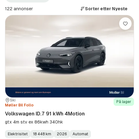
Volkswagen
ID.7
(Produsent)
(Modell)
122 annonser
Sorter etter
Nyeste
Lagre
Sted:
Forhandler:
Ski
På lager
Møller Bil Follo
Volkswagen ID.7 91 kWh 4Motion
gtx 4m stv ex 86kwh 340hk
Elektrisitet
18 448 km
2026
Automat
Fuel
Kilometerstand
Model
Gearbox
: