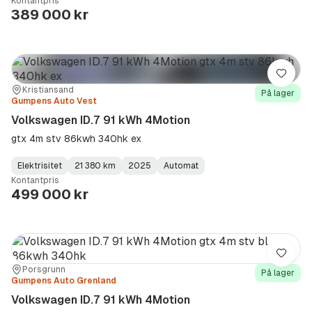
Kontantpris
Type
Year
Type
:
:
:
389 000 kr
Lagre
Sted:
Forhandler:
Kristiansand
På lager
Gumpens Auto Vest
Volkswagen ID.7 91 kWh 4Motion
gtx 4m stv 86kwh 340hk ex
Elektrisitet
21 380 km
2025
Automat
Fuel
Kilometerstand
Model
Gearbox
:
Kontantpris
Type
Year
Type
:
:
:
499 000 kr
Lagre
Sted:
Forhandler:
Porsgrunn
På lager
Gumpens Auto Grenland
Volkswagen ID.7 91 kWh 4Motion