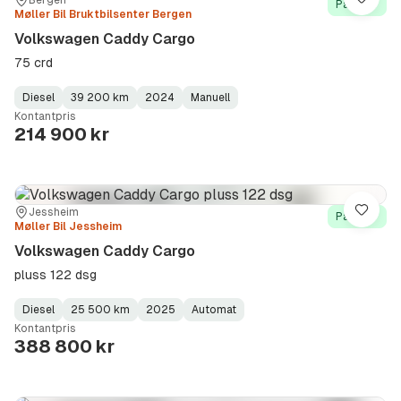
Sted:
Forhandler:
Lagre
På lager
Møller Bil Bruktbilsenter Bergen
Volkswagen Caddy Cargo
75 crd
Diesel
39 200 km
2024
Manuell
Fuel
Kilometerstand
Model
Gearbox
:
Kontantpris
Type
Year
Type
:
:
:
214 900 kr
Sted:
Forhandler:
Jessheim
Lagre
På lager
Møller Bil Jessheim
Volkswagen Caddy Cargo
pluss 122 dsg
Diesel
25 500 km
2025
Automat
Fuel
Kilometerstand
Model
Gearbox
:
Kontantpris
Type
Year
Type
:
:
:
388 800 kr