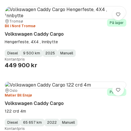
Lagre
Sted:
Forhandler:
Tromsø
På lager
Bil i Nord Tromsø
Volkswagen Caddy Cargo
Hengerfeste, 4X4 , Innbytte
Diesel
9 500 km
2025
Manuell
Fuel
Kilometerstand
Model
Gearbox
:
Kontantpris
Type
Year
Type
:
:
:
449 900 kr
Sted:
Forhandler:
Oslo
Lagre
På lager
Møller Bil Ensjø
Volkswagen Caddy Cargo
122 crd 4m
Diesel
65 657 km
2022
Manuell
Fuel
Kilometerstand
Model
Gearbox
:
Kontantpris