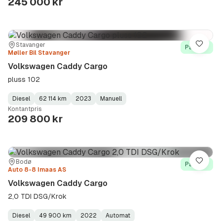
245 000 kr
Sted:
Forhandler:
Stavanger
Lagre
På lager
Møller Bil Stavanger
Volkswagen Caddy Cargo
pluss 102
Diesel
62 114 km
2023
Manuell
Fuel
Kilometerstand
Model
Gearbox
:
Kontantpris
Type
Year
Type
:
:
:
209 800 kr
Sted:
Forhandler:
Bodø
Lagre
På lager
Auto 8-8 Imaas AS
Volkswagen Caddy Cargo
2,0 TDI DSG/Krok
Diesel
49 900 km
2022
Automat
Fuel
Kilometerstand
Model
Gearbox
: