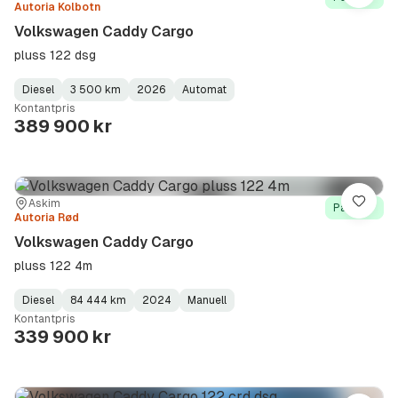
Autoria Kolbotn
Volkswagen Caddy Cargo
pluss 122 dsg
Diesel
3 500 km
2026
Automat
Fuel
Kilometerstand
Model
Gearbox
:
Kontantpris
Type
Year
Type
:
:
:
389 900 kr
Sted:
Forhandler:
Askim
Lagre
På lager
Autoria Rød
Volkswagen Caddy Cargo
pluss 122 4m
Diesel
84 444 km
2024
Manuell
Fuel
Kilometerstand
Model
Gearbox
:
Kontantpris
Type
Year
Type
:
:
:
339 900 kr