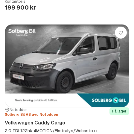
Kontantpris
Type
Year
Type
:
:
:
199 900 kr
Lagre
Sted:
Forhandler:
Notodden
På lager
Solberg Bil AS avd Notodden
Volkswagen Caddy Cargo
2,0 TDI 122hk 4MOTION/Ekstralys/Webasto++