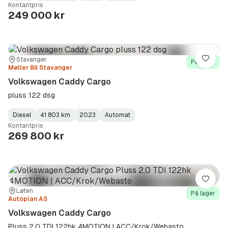
Kontantpris
Type
Year
Type
:
:
:
249 000 kr
Sted:
Forhandler:
Stavanger
Lagre
På lager
Møller Bil Stavanger
Volkswagen Caddy Cargo
pluss 122 dsg
Diesel
41 803 km
2023
Automat
Fuel
Kilometerstand
Model
Gearbox
:
Kontantpris
Type
Year
Type
:
:
:
269 800 kr
Lagre
Sted:
Forhandler:
Løten
På lager
Autoplan AS
Volkswagen Caddy Cargo
Pluss 2,0 TDI 122hk 4MOTION | ACC/Krok/Webasto