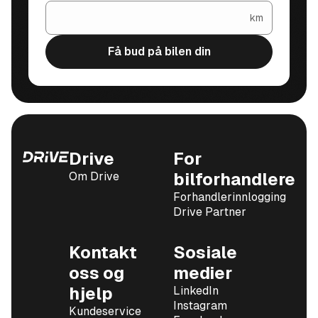
km
Få bud på bilen din
Drive
For
Om Drive
bilforhandlere
Forhandlerinnlogging
Drive Partner
Kontakt
Sosiale
oss og
medier
hjelp
LinkedIn
Instagram
Kundeservice