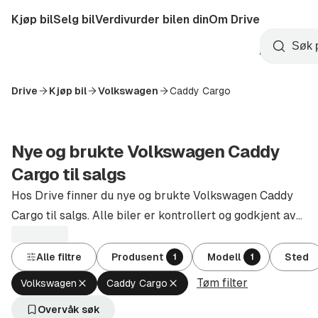
Hopp
Kjøp bil
Selg bil
Verdivurder bilen din
Om Drive
til
Opprett
hovedinnhold
Startside
Søk
konto
Drive
Kjøp bil
Volkswagen
Caddy Cargo
Nye og brukte Volkswagen Caddy
Cargo til salgs
Hos Drive finner du nye og brukte Volkswagen Caddy
Cargo til salgs. Alle biler er kontrollert og godkjent av
autoriserte forhandlere.
Alle filtre
Produsent
Modell
Sted
1
1
Tøm filter
Fjern
Fjern
Volkswagen
Caddy Cargo
aktivt
aktivt
filter
filter
Overvåk søk