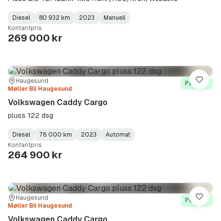
Diesel
80 932 km
2023
Manuell
Fuel
Kilometerstand
Model
Gearbox
:
Kontantpris
Type
Year
Type
:
:
:
269 000 kr
Sted:
Forhandler:
Haugesund
Lagre
På lager
Møller Bil Haugesund
Volkswagen Caddy Cargo
pluss 122 dsg
Diesel
76 000 km
2023
Automat
Fuel
Kilometerstand
Model
Gearbox
:
Kontantpris
Type
Year
Type
:
:
:
264 900 kr
Sted:
Forhandler:
Haugesund
Lagre
På lager
Møller Bil Haugesund
Volkswagen Caddy Cargo