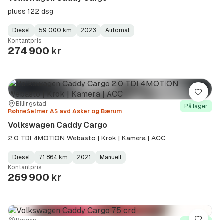
pluss 122 dsg
Diesel
59 000 km
2023
Automat
Fuel
Kilometerstand
Model
Gearbox
:
Kontantpris
Type
Year
Type
:
:
:
274 900 kr
Lagre
Sted:
Forhandler:
Billingstad
På lager
RøhneSelmer AS avd Asker og Bærum
Volkswagen Caddy Cargo
2.0 TDI 4MOTION Webasto | Krok | Kamera | ACC
Diesel
71 864 km
2021
Manuell
Fuel
Kilometerstand
Model
Gearbox
:
Kontantpris
Type
Year
Type
:
:
:
269 900 kr
Bergen