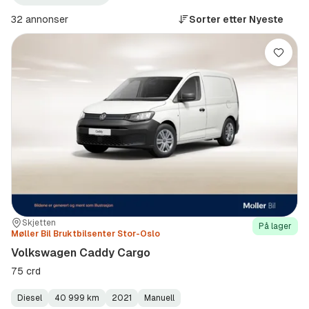
Volkswagen
Caddy
(Produsent)
Cargo
32 annonser
Sorter etter
Nyeste
(Modell)
Lagre
Sted:
Forhandler:
Skjetten
På lager
Møller Bil Bruktbilsenter Stor-Oslo
Volkswagen Caddy Cargo
75 crd
Diesel
40 999 km
2021
Manuell
Fuel
Kilometerstand
Model
Gearbox
: