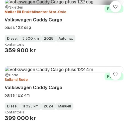
Sted:
Forhandler:
Skjetten
Lagre
På lager
Møller Bil Bruktbilsenter Stor-Oslo
Volkswagen Caddy Cargo
pluss 122 dsg
Diesel
3 500 km
2025
Automat
Fuel
Kilometerstand
Model
Gearbox
:
Kontantpris
Type
Year
Type
:
:
:
359 900 kr
Sted:
Forhandler:
Bodø
Lagre
På lager
Sulland Bodø
Volkswagen Caddy Cargo
pluss 122 4m
Diesel
11 023 km
2024
Manuell
Fuel
Kilometerstand
Model
Gearbox
:
Kontantpris
Type
Year
Type
:
:
:
399 000 kr