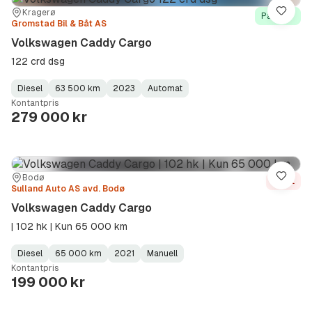
Sted:
Forhandler:
Kragerø
Lagre
På lager
Gromstad Bil & Båt AS
Volkswagen Caddy Cargo
122 crd dsg
Diesel
63 500 km
2023
Automat
Fuel
Kilometerstand
Model
Gearbox
:
Kontantpris
Type
Year
Type
:
:
:
279 000 kr
Sted:
Forhandler:
Bodø
Lagre
Solgt
Sulland Auto AS avd. Bodø
Volkswagen Caddy Cargo
| 102 hk | Kun 65 000 km
Diesel
65 000 km
2021
Manuell
Fuel
Kilometerstand
Model
Gearbox
:
Kontantpris
Type
Year
Type
:
:
:
199 000 kr