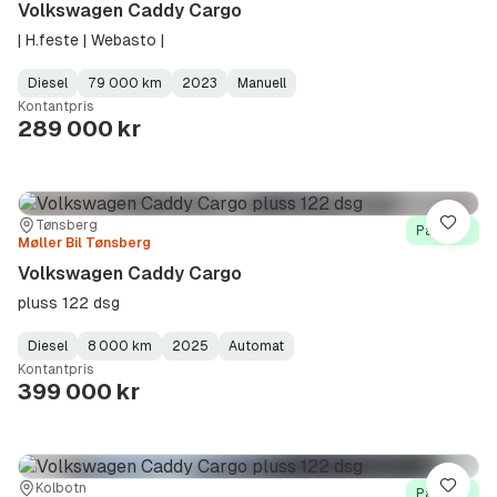
Volkswagen Caddy Cargo
| H.feste | Webasto |
Diesel
79 000 km
2023
Manuell
Fuel
Kilometerstand
Model
Gearbox
:
Kontantpris
Type
Year
Type
:
:
:
289 000 kr
Sted:
Forhandler:
Tønsberg
Lagre
På lager
Møller Bil Tønsberg
Volkswagen Caddy Cargo
pluss 122 dsg
Diesel
8 000 km
2025
Automat
Fuel
Kilometerstand
Model
Gearbox
:
Kontantpris
Type
Year
Type
:
:
:
399 000 kr
Sted:
Forhandler:
Kolbotn
Lagre
På lager