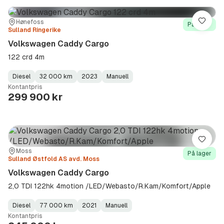
Sted:
Forhandler:
Hønefoss
Lagre
På lager
Sulland Ringerike
Volkswagen Caddy Cargo
122 crd 4m
Diesel
32 000 km
2023
Manuell
Fuel
Kilometerstand
Model
Gearbox
:
Kontantpris
Type
Year
Type
:
:
:
299 900 kr
Lagre
Sted:
Forhandler:
Moss
På lager
Sulland Østfold AS avd. Moss
Volkswagen Caddy Cargo
2,0 TDI 122hk 4motion /LED/Webasto/R.Kam/Komfort/Apple
Diesel
77 000 km
2021
Manuell
Fuel
Kilometerstand
Model
Gearbox
:
Kontantpris
Type
Year
Type
:
:
: