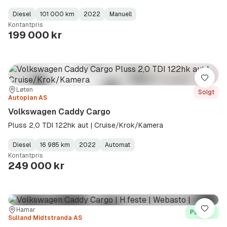
Diesel
101 000 km
2022
Manuell
Fuel
Kilometerstand
Model
Gearbox
:
Kontantpris
Type
Year
Type
:
:
:
199 000 kr
Lagre
Sted:
Forhandler:
Løten
Solgt
Autoplan AS
Volkswagen Caddy Cargo
Pluss 2,0 TDI 122hk aut | Cruise/Krok/Kamera
Diesel
16 985 km
2022
Automat
Fuel
Kilometerstand
Model
Gearbox
:
Kontantpris
Type
Year
Type
:
:
:
249 000 kr
Sted:
Forhandler:
Hamar
Lagre
På lager
Sulland Midtstranda AS