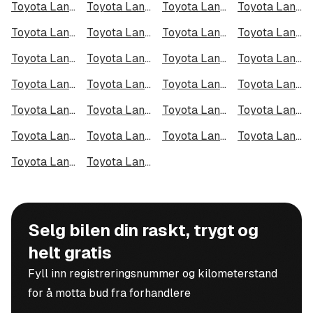
Toyota Land Cruiser i Kristiansand
Toyota Land Cruiser i Fredrikstad
Toyota Land Cruiser i Drammen
Toyota Land Cruiser i Skien
Toyota Land Cruiser i Tromsø
Toyota Land Cruiser i Ålesund
Toyota Land Cruiser i Moss
Toyota Land Cruiser i Porsgrunn
Toyota Land Cruiser i Bodø
Toyota Land Cruiser i Arendal
Toyota Land Cruiser i Hamar
Toyota Land Cruiser i Larvik
Toyota Land Cruiser i Halden
Toyota Land Cruiser i Lillehammer
Toyota Land Cruiser i Molde
Toyota Land Cruiser i Kongsberg
Toyota Land Cruiser i Harstad
Toyota Land Cruiser i Gjøvik
Toyota Land Cruiser i Sarpsborg
Toyota Land Cruiser i Sandefjord
Toyota Land Cruiser i Kristiansund
Toyota Land Cruiser i Tromsdalen
Toyota Land Cruiser i Narvik
Toyota Land Cruiser i Steinkjer
Toyota Land Cruiser i Haugesund
Toyota Land Cruiser i Alta
Selg bilen din raskt, trygt og
helt gratis
Fyll inn registreringsnummer og kilometerstand
for å motta bud fra forhandlere