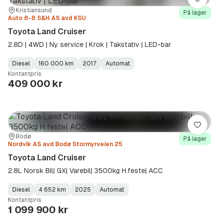
Lagre
Sted:
Forhandler:
Kristiansund
På lager
Auto 8-8 S&H AS avd KSU
Toyota Land Cruiser
2.8D | 4WD | Ny service | Krok | Takstativ | LED-bar
Diesel
160 000 km
2017
Automat
Fuel
Kilometerstand
Model
Gearbox
:
Kontantpris
Type
Year
Type
:
:
:
409 000 kr
Lagre
Sted:
Forhandler:
Bodø
På lager
Nordvik AS avd Bodø Stormyrveien 25
Toyota Land Cruiser
2.8L Norsk Bil| GX| Varebil| 3500kg H.feste| ACC
Diesel
4 652 km
2025
Automat
Fuel
Kilometerstand
Model
Gearbox
:
Kontantpris
Type
Year
Type
:
:
:
1 099 900 kr