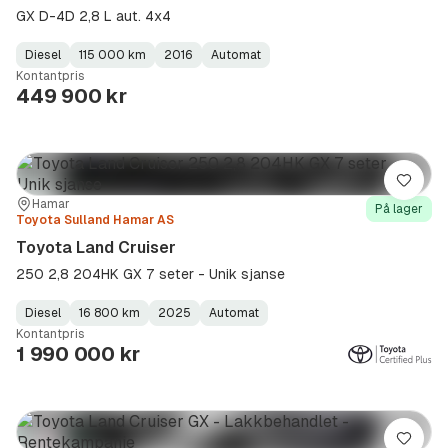
GX D-4D 2,8 L aut. 4x4
Diesel
115 000 km
2016
Automat
Fuel
Kilometerstand
Model
Gearbox
:
Kontantpris
Type
Year
Type
:
:
:
449 900 kr
Lagre
Sted:
Forhandler:
Hamar
På lager
Toyota Sulland Hamar AS
Toyota Land Cruiser
250 2,8 204HK GX 7 seter - Unik sjanse
Diesel
16 800 km
2025
Automat
Fuel
Kilometerstand
Model
Gearbox
:
Kontantpris
Type
Year
Type
:
:
:
1 990 000 kr
Lagre