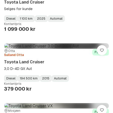
Toyota Land Cruiser
Selges for kunde
Diesel
1 100 km
2025
Automat
Fuel
Kilometerstand
Model
Gearbox
:
Kontantpris
Type
Year
Type
:
:
:
1 099 000 kr
Sted:
Forhandler:
Otta
Lagre
På lager
Sulland Otta
Toyota Land Cruiser
3,0 D-4D GX Aut
Diesel
194 500 km
2015
Automat
Fuel
Kilometerstand
Model
Gearbox
:
Kontantpris
Type
Year
Type
:
:
:
379 000 kr
Sted:
Forhandler:
Mosjøen
Lagre
På lager