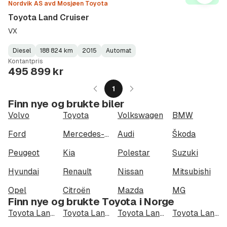
Nordvik AS avd Mosjøen Toyota
Toyota Land Cruiser
VX
Diesel
188 824 km
2015
Automat
Fuel
Kilometerstand
Model
Gearbox
:
Kontantpris
Type
Year
Type
:
:
:
495 899 kr
1
Finn nye og brukte biler
Volvo
Toyota
Volkswagen
BMW
Ford
Mercedes-Benz
Audi
Škoda
Peugeot
Kia
Polestar
Suzuki
Hyundai
Renault
Nissan
Mitsubishi
Opel
Citroën
Mazda
MG
Finn nye og brukte Toyota i Norge
Toyota Land Cruiser i Oslo
Toyota Land Cruiser i Bergen
Toyota Land Cruiser i Trondheim
Toyota Land Cruiser i Stavanger