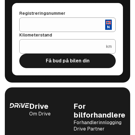
Registreringsnummer
Kilometerstand
km
Få bud på bilen din
Drive
For
Om Drive
bilforhandlere
Forhandlerinnlogging
Drive Partner