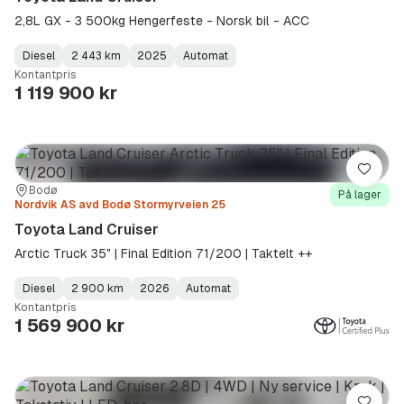
2,8L GX - 3 500kg Hengerfeste - Norsk bil - ACC
Diesel
2 443 km
2025
Automat
Fuel
Kilometerstand
Model
Gearbox
:
Kontantpris
Type
Year
Type
:
:
:
1 119 900 kr
Lagre
Sted:
Forhandler:
Bodø
På lager
Nordvik AS avd Bodø Stormyrveien 25
Toyota Land Cruiser
Arctic Truck 35" | Final Edition 71/200 | Taktelt ++
Diesel
2 900 km
2026
Automat
Fuel
Kilometerstand
Model
Gearbox
:
Kontantpris
Type
Year
Type
:
:
:
1 569 900 kr