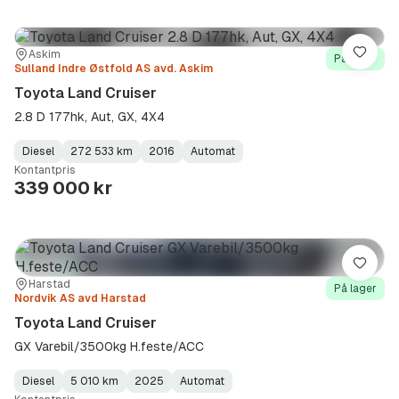
Sted:
Forhandler:
Askim
Lagre
På lager
Sulland Indre Østfold AS avd. Askim
Toyota Land Cruiser
2.8 D 177hk, Aut, GX, 4X4
Diesel
272 533 km
2016
Automat
Fuel
Kilometerstand
Model
Gearbox
:
Kontantpris
Type
Year
Type
:
:
:
339 000 kr
Lagre
Sted:
Forhandler:
Harstad
På lager
Nordvik AS avd Harstad
Toyota Land Cruiser
GX Varebil/3500kg H.feste/ACC
Diesel
5 010 km
2025
Automat
Fuel
Kilometerstand
Model
Gearbox
: