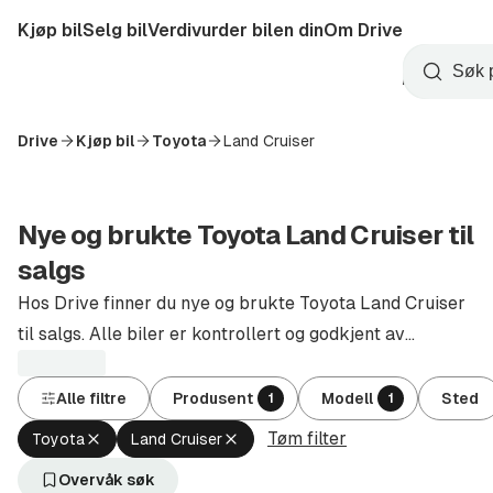
Hopp
Kjøp bil
Selg bil
Verdivurder bilen din
Om Drive
til
Opprett
hovedinnhold
Startside
Søk
konto
Drive
Kjøp bil
Toyota
Land Cruiser
Nye og brukte Toyota Land Cruiser til
salgs
Hos Drive finner du nye og brukte Toyota Land Cruiser
til salgs. Alle biler er kontrollert og godkjent av
autoriserte forhandlere.
Alle filtre
Produsent
Modell
Sted
1
1
Tøm filter
Fjern
Fjern
Toyota
Land Cruiser
aktivt
aktivt
filter
filter
Overvåk søk