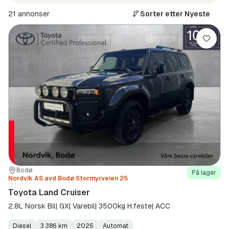
21 annonser
Sorter etter
Nyeste
Lagre
Sted:
Forhandler:
Bodø
På lager
Nordvik AS avd Bodø Stormyrveien 25
Toyota Land Cruiser
2.8L Norsk Bil| GX| Varebil| 3500kg H.feste| ACC
Diesel
3 386 km
2025
Automat