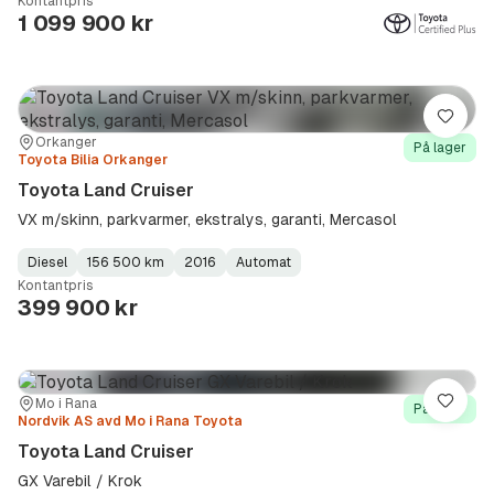
Kontantpris
Type
Year
Type
:
:
:
1 099 900 kr
Lagre
Sted:
Forhandler:
Orkanger
På lager
Toyota Bilia Orkanger
Toyota Land Cruiser
VX m/skinn, parkvarmer, ekstralys, garanti, Mercasol
Diesel
156 500 km
2016
Automat
Fuel
Kilometerstand
Model
Gearbox
:
Kontantpris
Type
Year
Type
:
:
:
399 900 kr
Sted:
Forhandler:
Mo i Rana
Lagre
På lager
Nordvik AS avd Mo i Rana Toyota
Toyota Land Cruiser
GX Varebil / Krok