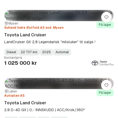
Lagre
Sted:
Forhandler:
Mysen
På lager
Sulland Indre Østfold AS avd. Mysen
Toyota Land Cruiser
LandCruiser GX 2,8 Legendarisk "milsluker" til salgs !
Diesel
22 737 km
2025
Automat
Fuel
Kilometerstand
Model
Gearbox
:
Kontantpris
Type
Year
Type
:
:
:
1 025 000 kr
Lagre
Sted:
Forhandler:
Løten
På lager
Autoplan AS
Toyota Land Cruiser
2.8 D-4D GX | 0,- INNSKUDD | ACC/Krok/360º