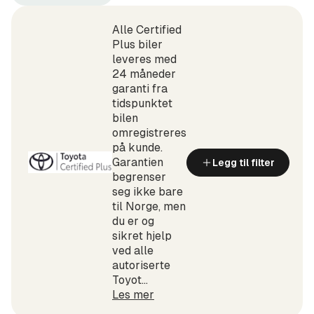
Toyota
Land
(Produsent)
Cruiser
(Modell)
Alle Certified
Plus biler
leveres med
24 måneder
garanti fra
tidspunktet
bilen
omregistreres
på kunde.
Garantien
Legg til filter
begrenser
seg ikke bare
til Norge, men
du er og
sikret hjelp
ved alle
autoriserte
Toyot...
Les mer