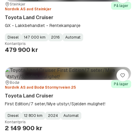
Sted:
Forhandler:
Steinkjer
På lager
Nordvik AS avd Steinkjer
Toyota Land Cruiser
GX - Lakkbehandlet - Rentekampanje
Diesel
147 000 km
2016
Automat
Fuel
Kilometerstand
Model
Gearbox
:
Kontantpris
Type
Year
Type
:
:
:
479 900 kr
Lagre
Sted:
Forhandler:
Bodø
På lager
Nordvik AS avd Bodø Stormyrveien 25
Toyota Land Cruiser
First Edition/7 seter/Mye utstyr/Sjelden mulighet!
Diesel
12 800 km
2024
Automat
Fuel
Kilometerstand
Model
Gearbox
:
Kontantpris
Type
Year
Type
:
:
:
2 149 900 kr