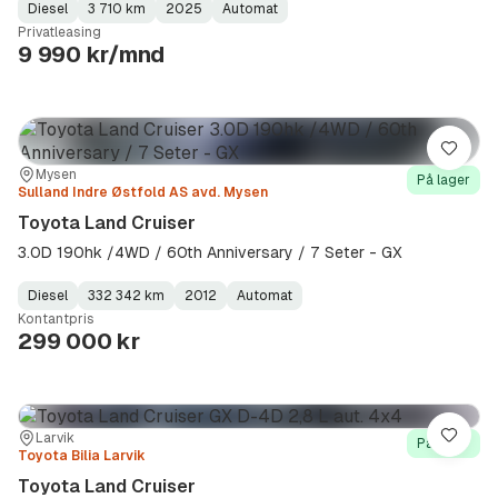
Diesel
3 710 km
2025
Automat
Fuel
Kilometerstand
Model
Gearbox
:
Privatleasing
Type
Year
Type
:
:
:
9 990 kr/mnd
Lagre
Sted:
Forhandler:
Mysen
På lager
Sulland Indre Østfold AS avd. Mysen
Toyota Land Cruiser
3.0D 190hk /4WD / 60th Anniversary / 7 Seter - GX
Diesel
332 342 km
2012
Automat
Fuel
Kilometerstand
Model
Gearbox
:
Kontantpris
Type
Year
Type
:
:
:
299 000 kr
Sted:
Forhandler:
Larvik
Lagre
På lager
Toyota Bilia Larvik
Toyota Land Cruiser