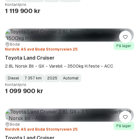
Fuel
Kilometerstand
Model
Gearbox
:
Kontantpris
Type
Year
Type
:
:
:
1 119 900 kr
Lagre
Sted:
Forhandler:
Bodø
På lager
Nordvik AS avd Bodø Stormyrveien 25
Toyota Land Cruiser
2.8L Norsk Bil - GX - Varebil - 3500kg H.feste - ACC
Diesel
7 357 km
2025
Automat
Fuel
Kilometerstand
Model
Gearbox
:
Kontantpris
Type
Year
Type
:
:
:
1 099 900 kr
Lagre
Sted:
Forhandler:
Bodø
På lager
Nordvik AS avd Bodø Stormyrveien 25
Toyota Land Cruiser