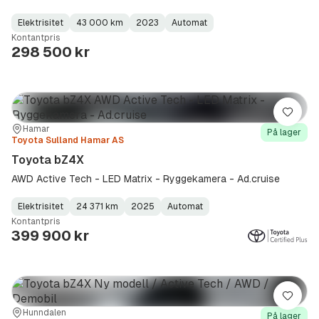
Elektrisitet
43 000 km
2023
Automat
Fuel
Kilometerstand
Model
Gearbox
:
Kontantpris
Type
Year
Type
:
:
:
298 500 kr
Lagre
Sted:
Forhandler:
Hamar
På lager
Toyota Sulland Hamar AS
Toyota bZ4X
AWD Active Tech - LED Matrix - Ryggekamera - Ad.cruise
Elektrisitet
24 371 km
2025
Automat
Fuel
Kilometerstand
Model
Gearbox
:
Kontantpris
Type
Year
Type
:
:
:
399 900 kr
Lagre
Sted:
Forhandler:
Hunndalen
På lager