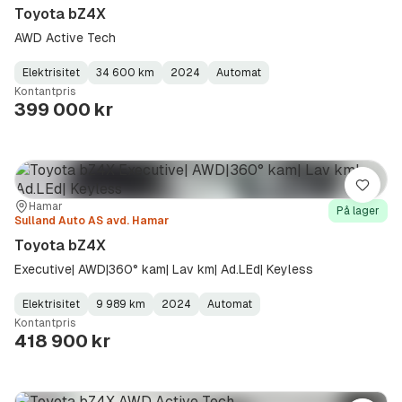
Toyota bZ4X
AWD Active Tech
Elektrisitet
34 600 km
2024
Automat
Fuel
Kilometerstand
Model
Gearbox
:
Kontantpris
Type
Year
Type
:
:
:
399 000 kr
Lagre
Sted:
Forhandler:
Hamar
På lager
Sulland Auto AS avd. Hamar
Toyota bZ4X
Executive| AWD|360° kam| Lav km| Ad.LEd| Keyless
Elektrisitet
9 989 km
2024
Automat
Fuel
Kilometerstand
Model
Gearbox
:
Kontantpris
Type
Year
Type
:
:
:
418 900 kr