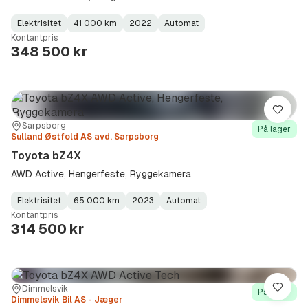
Elektrisitet
41 000 km
2022
Automat
Fuel
Kilometerstand
Model
Gearbox
:
Kontantpris
Type
Year
Type
:
:
:
348 500 kr
Lagre
Sted:
Forhandler:
Sarpsborg
På lager
Sulland Østfold AS avd. Sarpsborg
Toyota bZ4X
AWD Active, Hengerfeste, Ryggekamera
Elektrisitet
65 000 km
2023
Automat
Fuel
Kilometerstand
Model
Gearbox
:
Kontantpris
Type
Year
Type
:
:
:
314 500 kr
Sted:
Forhandler:
Dimmelsvik
Lagre
På lager
Dimmelsvik Bil AS - Jæger