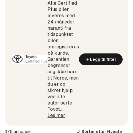
Alle Certified
Plus biler
leveres med
24 måneder
garanti fra
tidspunktet
bilen
omregistreres
på kunde.
Garantien
Legg til filter
begrenser
seg ikke bare
til Norge, men
du er og
sikret hjelp
ved alle
autoriserte
Toyot...
Les mer
375 annonser
Sorter etter
Nyeste