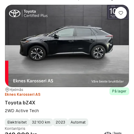
Lagre
Sted:
Forhandler:
Hjelmås
På lager
Eknes Karosseri AS
Toyota bZ4X
2WD Active Tech
Elektrisitet
32 100 km
2023
Automat
Fuel
Kilometerstand
Model
Gearbox
:
Kontantpris
Type
Year
Type
:
:
: