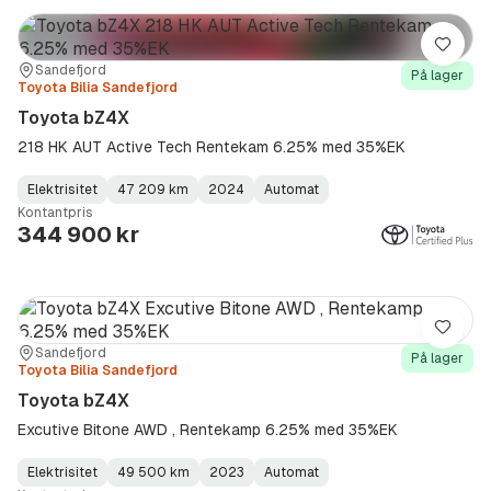
Lagre
Sted:
Forhandler:
Sandefjord
På lager
Toyota Bilia Sandefjord
Toyota bZ4X
218 HK AUT Active Tech Rentekam 6.25% med 35%EK
Elektrisitet
47 209 km
2024
Automat
Fuel
Kilometerstand
Model
Gearbox
:
Kontantpris
Type
Year
Type
:
:
:
344 900 kr
Lagre
Sted:
Forhandler:
Sandefjord
På lager
Toyota Bilia Sandefjord
Toyota bZ4X
Excutive Bitone AWD , Rentekamp 6.25% med 35%EK
Elektrisitet
49 500 km
2023
Automat
Fuel
Kilometerstand
Model
Gearbox
: