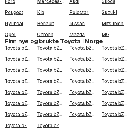
Ford
Mercedes-Benz
Audi
Škoda
Peugeot
Kia
Polestar
Suzuki
Hyundai
Renault
Nissan
Mitsubishi
Opel
Citroën
Mazda
MG
Finn nye og brukte Toyota i Norge
Toyota bZ4X i Oslo
Toyota bZ4X i Bergen
Toyota bZ4X i Trondheim
Toyota bZ4X i Stavanger
Toyota bZ4X i Kristiansand
Toyota bZ4X i Fredrikstad
Toyota bZ4X i Drammen
Toyota bZ4X i Skien
Toyota bZ4X i Tromsø
Toyota bZ4X i Ålesund
Toyota bZ4X i Moss
Toyota bZ4X i Porsgrunn
Toyota bZ4X i Bodø
Toyota bZ4X i Arendal
Toyota bZ4X i Hamar
Toyota bZ4X i Larvik
Toyota bZ4X i Halden
Toyota bZ4X i Lillehammer
Toyota bZ4X i Molde
Toyota bZ4X i Kongsberg
Toyota bZ4X i Harstad
Toyota bZ4X i Gjøvik
Toyota bZ4X i Sarpsborg
Toyota bZ4X i Sandefjord
Toyota bZ4X i Kristiansund
Toyota bZ4X i Tromsdalen
Toyota bZ4X i Narvik
Toyota bZ4X i Steinkjer
Toyota bZ4X i Haugesund
Toyota bZ4X i Alta