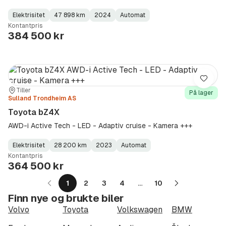
Elektrisitet
47 898 km
2024
Automat
Fuel
Kilometerstand
Model
Gearbox
:
Kontantpris
Type
Year
Type
:
:
:
384 500 kr
Lagre
Sted:
Forhandler:
Tiller
På lager
Sulland Trondheim AS
Toyota bZ4X
AWD-i Active Tech - LED - Adaptiv cruise - Kamera +++
Elektrisitet
28 200 km
2023
Automat
Fuel
Kilometerstand
Model
Gearbox
:
Kontantpris
Type
Year
Type
:
:
:
364 500 kr
1
2
3
4
…
10
Neste
Finn nye og brukte biler
side
Volvo
Toyota
Volkswagen
BMW