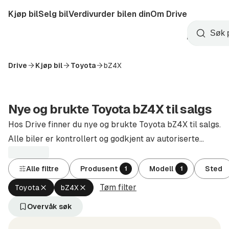
Hopp
Kjøp bil
Selg bil
Verdivurder bilen din
Om Drive
til
Opprett
hovedinnhold
Startside
Søk
konto
Drive
Kjøp bil
Toyota
bZ4X
Nye og brukte Toyota bZ4X til salgs
Hos Drive finner du nye og brukte Toyota bZ4X til salgs.
Alle biler er kontrollert og godkjent av autoriserte
forhandlere.
Alle filtre
Produsent
Modell
Sted
1
1
Tøm filter
Fjern
Fjern
Toyota
bZ4X
aktivt
aktivt
filter
filter
Overvåk søk
Toyota
bZ4X
(Produsent)
(Modell)