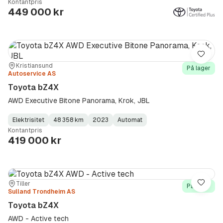
Kontantpris
Type
Year
Type
:
:
:
449 000 kr
Lagre
Sted:
Forhandler:
Kristiansund
På lager
Autoservice AS
Toyota bZ4X
AWD Executive Bitone Panorama, Krok, JBL
Elektrisitet
48 358 km
2023
Automat
Fuel
Kilometerstand
Model
Gearbox
:
Kontantpris
Type
Year
Type
:
:
:
419 000 kr
Sted:
Forhandler:
Tiller
Lagre
På lager
Sulland Trondheim AS
Toyota bZ4X
AWD - Active tech