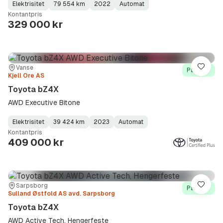
Elektrisitet
79 554 km
2022
Automat
Fuel
Kilometerstand
Model
Gearbox
:
Kontantpris
Type
Year
Type
:
:
:
329 000 kr
Sted:
Forhandler:
Vanse
Lagre
På lager
Kjell Ore AS
Toyota bZ4X
AWD Executive Bitone
Elektrisitet
39 424 km
2023
Automat
Fuel
Kilometerstand
Model
Gearbox
:
Kontantpris
Type
Year
Type
:
:
:
409 000 kr
Sted:
Forhandler:
Sarpsborg
Lagre
På lager
Sulland Østfold AS avd. Sarpsborg
Toyota bZ4X
AWD Active Tech, Hengerfeste