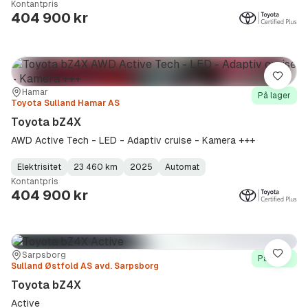
Kontantpris
Type
Year
Type
:
:
:
404 900 kr
Lagre
Sted:
Forhandler:
Hamar
På lager
Toyota Sulland Hamar AS
Toyota bZ4X
AWD Active Tech - LED - Adaptiv cruise - Kamera +++
Elektrisitet
23 460 km
2025
Automat
Fuel
Kilometerstand
Model
Gearbox
:
Kontantpris
Type
Year
Type
:
:
:
404 900 kr
Sted:
Forhandler:
Sarpsborg
Lagre
På lager
Sulland Østfold AS avd. Sarpsborg
Toyota bZ4X
Active