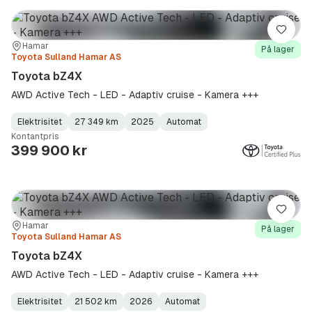
Lagre
Sted:
Forhandler:
Hamar
På lager
Toyota Sulland Hamar AS
Toyota bZ4X
AWD Active Tech - LED - Adaptiv cruise - Kamera +++
Elektrisitet
27 349 km
2025
Automat
Fuel
Kilometerstand
Model
Gearbox
:
Kontantpris
Type
Year
Type
:
:
:
399 900 kr
Lagre
Sted:
Forhandler:
Hamar
På lager
Toyota Sulland Hamar AS
Toyota bZ4X
AWD Active Tech - LED - Adaptiv cruise - Kamera +++
Elektrisitet
21 502 km
2026
Automat
Fuel
Kilometerstand
Model
Gearbox
: