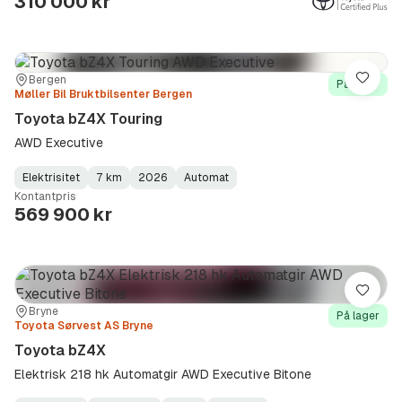
310 000 kr
Sted:
Forhandler:
Bergen
Lagre
På lager
Møller Bil Bruktbilsenter Bergen
Toyota bZ4X Touring
AWD Executive
Elektrisitet
7 km
2026
Automat
Fuel
Kilometerstand
Model
Gearbox
:
Kontantpris
Type
Year
Type
:
:
:
569 900 kr
Lagre
Sted:
Forhandler:
Bryne
På lager
Toyota Sørvest AS Bryne
Toyota bZ4X
Elektrisk 218 hk Automatgir AWD Executive Bitone