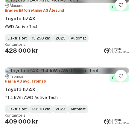
Sted:
Forhandler:
Ålesund
Lagre
På lager
Brages Bilforretning AS Ålesund
Toyota bZ4X
AWD Active Tech
Elektrisitet
15 250 km
2025
Automat
Fuel
Kilometerstand
Model
Gearbox
:
Kontantpris
Type
Year
Type
:
:
:
428 000 kr
Sted:
Forhandler:
Tromsø
Lagre
På lager
Harila AS avd. Tromsø
Toyota bZ4X
71.4 kWh AWD Active Tech
Elektrisitet
13 600 km
2023
Automat
Fuel
Kilometerstand
Model
Gearbox
:
Kontantpris
Type
Year
Type
:
:
:
409 000 kr