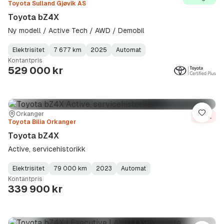
Toyota Sulland Gjøvik AS
Toyota bZ4X
Ny modell / Active Tech / AWD / Demobil
Elektrisitet
7 677 km
2025
Automat
Fuel
Kilometerstand
Model
Gearbox
:
Kontantpris
Type
Year
Type
:
:
:
529 000 kr
Sted:
Forhandler:
Orkanger
Lagre
Solgt
Toyota Bilia Orkanger
Toyota bZ4X
Active, servicehistorikk
Elektrisitet
79 000 km
2023
Automat
Fuel
Kilometerstand
Model
Gearbox
:
Kontantpris
Type
Year
Type
:
:
:
339 900 kr