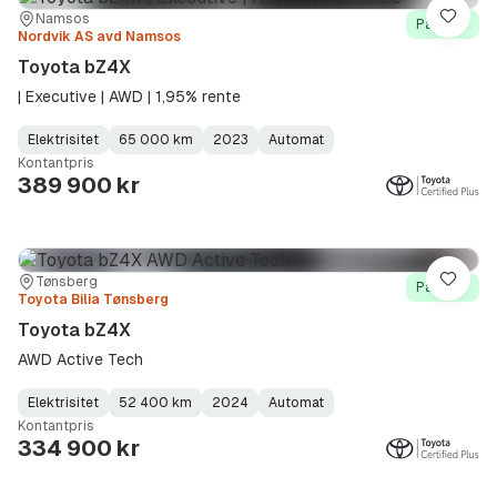
Sted:
Forhandler:
Namsos
Lagre
På lager
Nordvik AS avd Namsos
Toyota bZ4X
| Executive | AWD | 1,95% rente
Elektrisitet
65 000 km
2023
Automat
Fuel
Kilometerstand
Model
Gearbox
:
Kontantpris
Type
Year
Type
:
:
:
389 900 kr
Sted:
Forhandler:
Tønsberg
Lagre
På lager
Toyota Bilia Tønsberg
Toyota bZ4X
AWD Active Tech
Elektrisitet
52 400 km
2024
Automat
Fuel
Kilometerstand
Model
Gearbox
:
Kontantpris
Type
Year
Type
:
:
:
334 900 kr