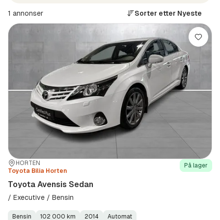
1 annonser
Sorter etter
Nyeste
Lagre
Sted:
Forhandler:
HORTEN
På lager
Toyota Bilia Horten
Toyota Avensis Sedan
/ Executive / Bensin
Bensin
102 000 km
2014
Automat