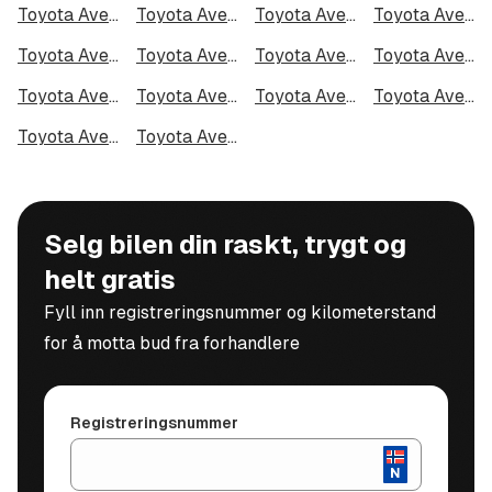
Toyota Avensis Sedan i Halden
Toyota Avensis Sedan i Lillehammer
Toyota Avensis Sedan i Molde
Toyota Avensis Sedan i Kongsberg
Toyota Avensis Sedan i Harstad
Toyota Avensis Sedan i Gjøvik
Toyota Avensis Sedan i Sarpsborg
Toyota Avensis Sedan i Sandefjord
Toyota Avensis Sedan i Kristiansund
Toyota Avensis Sedan i Tromsdalen
Toyota Avensis Sedan i Narvik
Toyota Avensis Sedan i Steinkjer
Toyota Avensis Sedan i Haugesund
Toyota Avensis Sedan i Alta
Selg bilen din raskt, trygt og
helt gratis
Fyll inn registreringsnummer og kilometerstand
for å motta bud fra forhandlere
Registreringsnummer