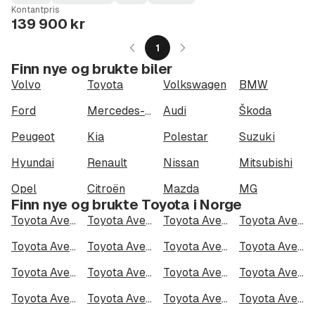
Fuel
Kilometerstand
Model
Gearbox
:
Kontantpris
Type
Year
Type
:
:
:
139 900 kr
1
Finn nye og brukte biler
Volvo
Toyota
Volkswagen
BMW
Ford
Mercedes-Benz
Audi
Škoda
Peugeot
Kia
Polestar
Suzuki
Hyundai
Renault
Nissan
Mitsubishi
Opel
Citroën
Mazda
MG
Finn nye og brukte Toyota i Norge
Toyota Avensis Sedan i Oslo
Toyota Avensis Sedan i Bergen
Toyota Avensis Sedan i Trondheim
Toyota Avensis Sedan i Stavanger
Toyota Avensis Sedan i Kristiansand
Toyota Avensis Sedan i Fredrikstad
Toyota Avensis Sedan i Drammen
Toyota Avensis Sedan i Skien
Toyota Avensis Sedan i Tromsø
Toyota Avensis Sedan i Ålesund
Toyota Avensis Sedan i Moss
Toyota Avensis Sedan i Porsgrunn
Toyota Avensis Sedan i Bodø
Toyota Avensis Sedan i Arendal
Toyota Avensis Sedan i Hamar
Toyota Avensis Sedan i Larvik