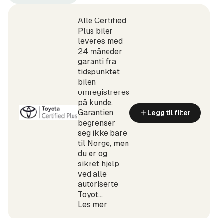
Toyota
Avensis
(Produsent)
Sedan
(Modell)
Alle Certified
Plus biler
leveres med
24 måneder
garanti fra
tidspunktet
bilen
omregistreres
på kunde.
Garantien
Legg til filter
begrenser
seg ikke bare
til Norge, men
du er og
sikret hjelp
ved alle
autoriserte
Toyot...
Les mer