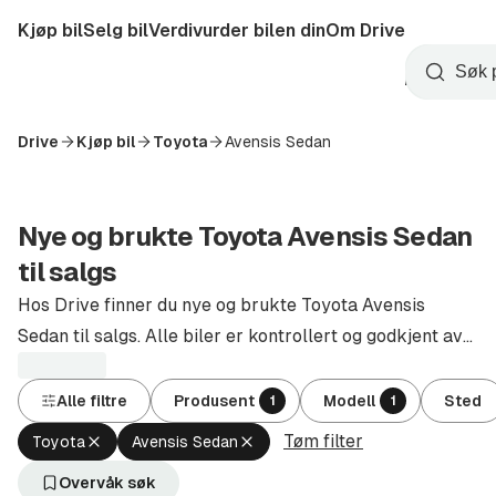
Hopp
Kjøp bil
Selg bil
Verdivurder bilen din
Om Drive
til
Opprett
hovedinnhold
Startside
Søk
konto
Drive
Kjøp bil
Toyota
Avensis Sedan
Nye og brukte Toyota Avensis Sedan
til salgs
Hos Drive finner du nye og brukte Toyota Avensis
Sedan til salgs. Alle biler er kontrollert og godkjent av
autoriserte forhandlere.
Alle filtre
Produsent
Modell
Sted
1
1
Tøm filter
Fjern
Fjern
Toyota
Avensis Sedan
aktivt
aktivt
filter
filter
Overvåk søk