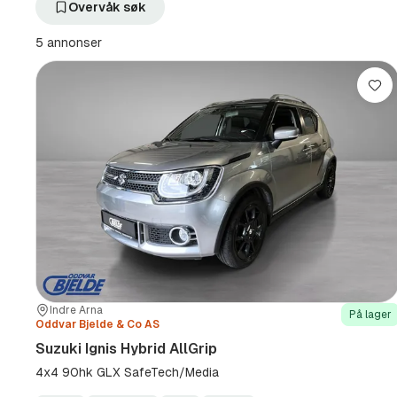
filter
filter
Overvåk søk
Suzuki
Ignis
(Produsent)
Hybrid
5 annonser
AllGrip
(Modell)
Lag
Sted:
Forhandler:
Indre Arna
På lager
Oddvar Bjelde & Co AS
Suzuki Ignis Hybrid AllGrip
4x4 90hk GLX SafeTech/Media