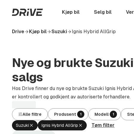
Hopp
til
Startside
Kjøp bil
Selg bil
Ver
hovedinnhold
Drive
Kjøp bil
Suzuki
Ignis Hybrid AllGrip
Nye og brukte Suzuki I
salgs
Hos Drive finner du nye og brukte Suzuki Ignis Hybrid Al
er kontrollert og godkjent av autoriserte forhandlere.
Alle filtre
Produsent
Modell
St
1
1
Tøm filter
Fjern
Fjern
Suzuki
Ignis Hybrid AllGrip
aktivt
aktivt