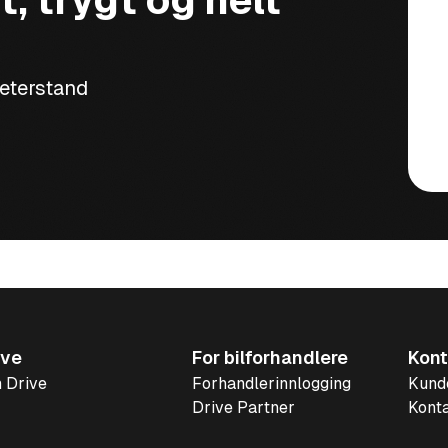
t, trygt og helt
meterstand
ive
For bilforhandlere
Kont
 Drive
Forhandlerinnlogging
Kund
Drive Partner
Konta