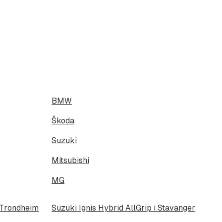
BMW
Škoda
Suzuki
Mitsubishi
MG
i Trondheim
Suzuki Ignis Hybrid AllGrip i Stavanger