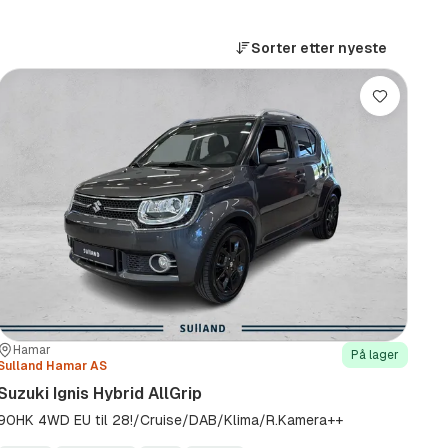
Sorter etter
nyeste
Lagre
Sted:
Forhandler:
Hamar
På lager
Sulland Hamar AS
Suzuki Ignis Hybrid AllGrip
90HK 4WD EU til 28!/Cruise/DAB/Klima/R.Kamera++