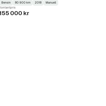
Bensin
80 900 km
2018
Manuell
Fuel
Kilometerstand
Model
Gearbox
:
Kontantpris
Type
Year
Type
:
:
:
155 000 kr