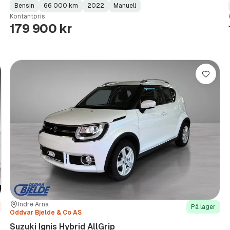
Bensin
66 000 km
2022
Manuell
Fuel
Kilometerstand
Model
Gearbox
:
Kontantpris
Type
Year
Type
:
:
:
179 900 kr
re
Lagre
Sted:
Forhandler:
Indre Arna
På lager
Oddvar Bjelde & Co AS
Suzuki Ignis Hybrid AllGrip