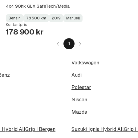
4x4 90hk GLX SafeTech/Media
Bensin
78 500 km
2019
Manuell
Fuel
Kilometerstand
Model
Gearbox
:
Kontantpris
Type
Year
Type
:
:
:
178 900 kr
1
Volkswagen
Benz
Audi
Polestar
Nissan
Mazda
s Hybrid AllGrip i Bergen
Suzuki Ignis Hybrid AllGrip 