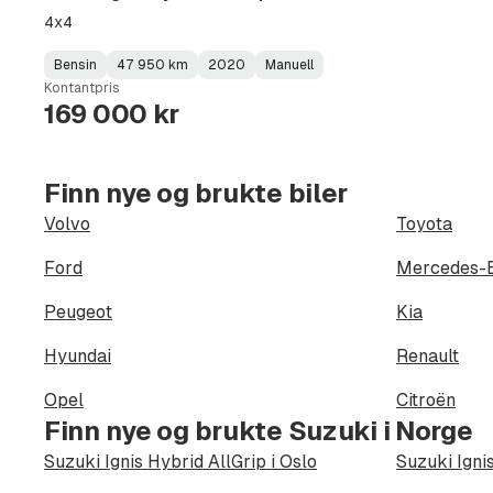
4x4
Bensin
47 950 km
2020
Manuell
Fuel
Kilometerstand
Model
Gearbox
:
Kontantpris
Type
Year
Type
:
:
:
169 000 kr
Finn nye og brukte biler
Volvo
Toyota
Ford
Mercedes-
Peugeot
Kia
Hyundai
Renault
Opel
Citroën
Finn nye og brukte Suzuki i Norge
Suzuki Ignis Hybrid AllGrip i Oslo
Suzuki Igni