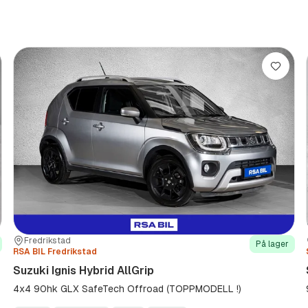
re
Lagre
Sted:
Forhandler:
Fredrikstad
På lager
RSA BIL Fredrikstad
Suzuki Ignis Hybrid AllGrip
4x4 90hk GLX SafeTech Offroad (TOPPMODELL !)