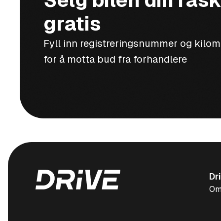
Selg bilen din rask
gratis
Fyll inn registreringsnummer og kilo
for å motta bud fra forhandlere
Dr
Om