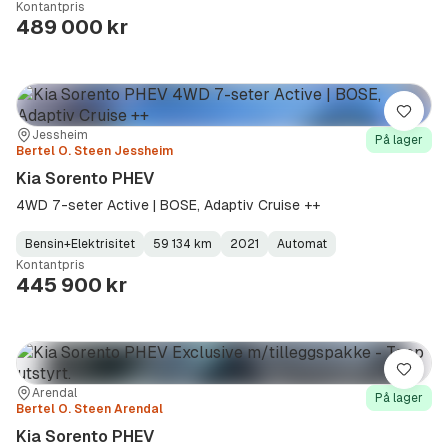
Kontantpris
Type
Year
Type
:
:
:
489 000 kr
Lagre
Sted:
Forhandler:
Jessheim
På lager
Bertel O. Steen Jessheim
Kia Sorento PHEV
4WD 7-seter Active | BOSE, Adaptiv Cruise ++
Bensin+Elektrisitet
59 134 km
2021
Automat
Fuel
Kilometerstand
Model
Gearbox
:
Kontantpris
Type
Year
Type
:
:
:
445 900 kr
Lagre
Sted:
Forhandler:
Arendal
På lager
Bertel O. Steen Arendal
Kia Sorento PHEV