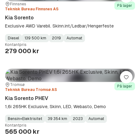
Sted:
Forhandler:
Finnsnes
På lager
Teknisk Bureau Finnsnes AS
Kia Sorento
Exclusive AWD Varebil. Skinn.int/Ledbar/Hengerfeste
Diesel
139 500 km
2019
Automat
Fuel
Kilometerstand
Model
Gearbox
:
Kontantpris
Type
Year
Type
:
:
:
279 000 kr
Lagre
Sted:
Forhandler:
Tromsø
På lager
Teknisk Bureau Tromsø AS
Kia Sorento PHEV
1,6i 265HK Exclusive, Skinn, LED, Webasto, Demo
Bensin+Elektrisitet
39 354 km
2023
Automat
Fuel
Kilometerstand
Model
Gearbox
:
Kontantpris
Type
Year
Type
:
:
:
565 000 kr