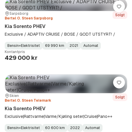
Lagre
Sted:
Forhandler:
Sarpsborg
Solgt
Bertel O. Steen Sarpsborg
Kia Sorento PHEV
Exclusive / ADAPTIV CRUISE / BOSE / GODT UTSTYRT! /
Bensin+Elektrisitet
69 990 km
2021
Automat
Fuel
Kilometerstand
Model
Gearbox
:
Kontantpris
Type
Year
Type
:
:
:
429 000 kr
Lagre
Sted:
Forhandler:
Skien
Solgt
Bertel O. Steen Telemark
Kia Sorento PHEV
Exclusive|Rattvarme|Varme/Kjøling seter|Cruise|Pano++
Bensin+Elektrisitet
60 600 km
2022
Automat
Fuel
Kilometerstand
Model
Gearbox
: