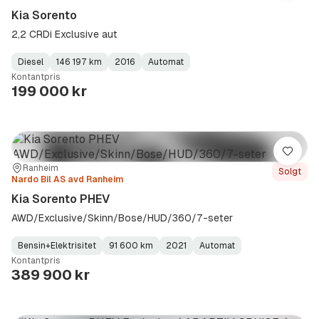
Kia Sorento
2,2 CRDi Exclusive aut
Diesel
146 197 km
2016
Automat
Fuel
Kilometerstand
Model
Gearbox
:
Kontantpris
Type
Year
Type
:
:
:
199 000 kr
Lagre
Sted:
Forhandler:
Ranheim
Solgt
Nardo Bil AS avd Ranheim
Kia Sorento PHEV
AWD/Exclusive/Skinn/Bose/HUD/360/7-seter
Bensin+Elektrisitet
91 600 km
2021
Automat
Fuel
Kilometerstand
Model
Gearbox
:
Kontantpris
Type
Year
Type
:
:
:
389 900 kr