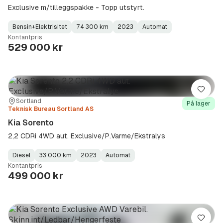
Exclusive m/tilleggspakke - Topp utstyrt.
Bensin+Elektrisitet
74 300 km
2023
Automat
Fuel
Kilometerstand
Model
Gearbox
:
Kontantpris
Type
Year
Type
:
:
:
529 000 kr
Lagre
Sted:
Forhandler:
Sortland
På lager
Teknisk Bureau Sortland AS
Kia Sorento
2,2 CDRi 4WD aut. Exclusive/P.Varme/Ekstralys
Diesel
33 000 km
2023
Automat
Fuel
Kilometerstand
Model
Gearbox
:
Kontantpris
Type
Year
Type
:
:
:
499 000 kr
Lagre