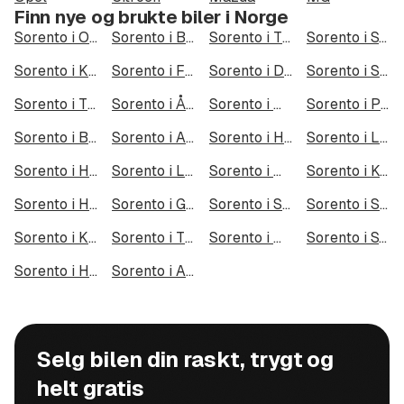
Finn nye og brukte biler i Norge
Sorento i Oslo
Sorento i Bergen
Sorento i Trondheim
Sorento i Stavanger
Sorento i Kristiansand
Sorento i Fredrikstad
Sorento i Drammen
Sorento i Skien
Sorento i Tromsø
Sorento i Ålesund
Sorento i Moss
Sorento i Porsgrunn
Sorento i Bodø
Sorento i Arendal
Sorento i Hamar
Sorento i Larvik
Sorento i Halden
Sorento i Lillehammer
Sorento i Molde
Sorento i Kongsberg
Sorento i Harstad
Sorento i Gjøvik
Sorento i Sarpsborg
Sorento i Sandefjord
Sorento i Kristiansund
Sorento i Tromsdalen
Sorento i Narvik
Sorento i Steinkjer
Sorento i Haugesund
Sorento i Alta
Selg bilen din raskt, trygt og
helt gratis