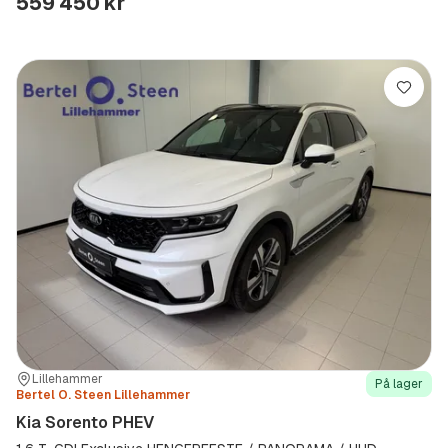
559 450 kr
Lagre
Sted:
Forhandler:
Lillehammer
På lager
Bertel O. Steen Lillehammer
Kia Sorento PHEV