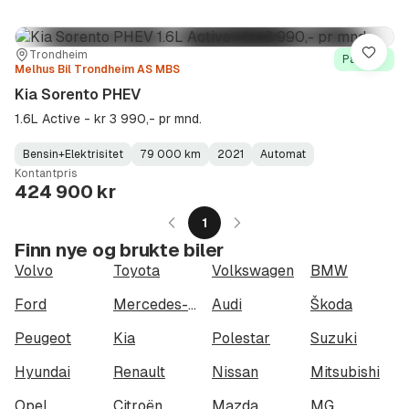
Sted:
Forhandler:
Trondheim
Lagre
På lager
Melhus Bil Trondheim AS MBS
Kia Sorento PHEV
1.6L Active - kr 3 990,- pr mnd.
Bensin+Elektrisitet
79 000 km
2021
Automat
Fuel
Kilometerstand
Model
Gearbox
:
Kontantpris
Type
Year
Type
:
:
:
424 900 kr
1
Finn nye og brukte biler
Volvo
Toyota
Volkswagen
BMW
Ford
Mercedes-Benz
Audi
Škoda
Peugeot
Kia
Polestar
Suzuki
Hyundai
Renault
Nissan
Mitsubishi
Opel
Citroën
Mazda
MG