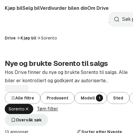
Hopp
Kjøp bil
Selg bil
Verdivurder bilen din
Om Drive
til
Opprett
hovedinnhold
Startside
Søk
konto
Drive
Kjøp bil
Sorento
Nye og brukte Sorento til salgs
Hos Drive finner du nye og brukte Sorento til salgs. Alle
biler er kontrollert og godkjent av autoriserte
forhandlere.
Alle filtre
Produsent
Modell
Sted
1
Tøm filter
Fjern
Sorento
aktivt
filter
Overvåk søk
Sorento
(Modell)
13 annonser
Sorter etter
Nyeste