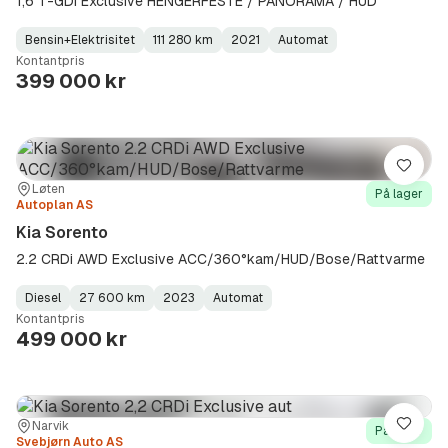
1,6 T-GDI Exclusive HENGERFESTE / PANORAMA / HUD
Bensin+Elektrisitet
111 280 km
2021
Automat
Fuel
Kilometerstand
Model
Gearbox
:
Kontantpris
Type
Year
Type
:
:
:
399 000 kr
Lagre
Sted:
Forhandler:
Løten
På lager
Autoplan AS
Kia Sorento
2.2 CRDi AWD Exclusive ACC/360°kam/HUD/Bose/Rattvarme
Diesel
27 600 km
2023
Automat
Fuel
Kilometerstand
Model
Gearbox
:
Kontantpris
Type
Year
Type
:
:
:
499 000 kr
Sted:
Forhandler:
Narvik
Lagre
På lager
Svebjørn Auto AS