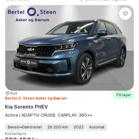
Lagre
Sted:
Forhandler:
Rud
På lager
Bertel O. Steen Asker og Bærum
Kia Sorento PHEV
Active | ADAPTIV CRUISE, CARPLAY, 360++
Bensin+Elektrisitet
26 200 km
2023
Automat
Fuel
Kilometerstand
Model
Gearbox
:
Kontantpris
Type
Year
Type
:
:
: