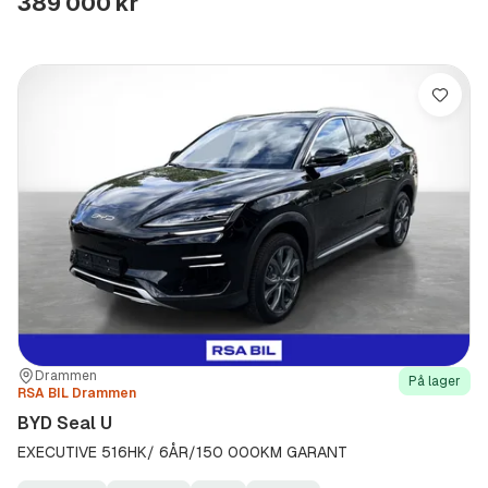
389 000 kr
Lagre
Sted:
Forhandler:
Drammen
På lager
RSA BIL Drammen
BYD Seal U
EXECUTIVE 516HK/ 6ÅR/150 000KM GARANT