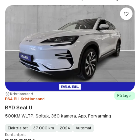
(Modell)
Lagre
Sted:
Forhandler:
Kristiansand
På lager
RSA BIL Kristiansand
BYD Seal U
500KM WLTP, Soltak, 360 kamera, App, Forvarming
Elektrisitet
37 000 km
2024
Automat
Fuel
Kilometerstand
Model
Gearbox
:
Kontantpris
Type
Year
Type
:
:
: