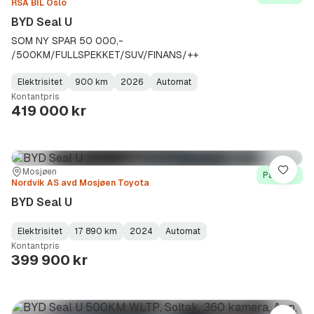
RSA BIL Oslo
BYD Seal U
SOM NY SPAR 50 000,-
/500KM/FULLSPEKKET/SUV/FINANS/++
Elektrisitet
900 km
2026
Automat
Fuel
Kilometerstand
Model
Gearbox
:
Kontantpris
Type
Year
Type
:
:
:
419 000 kr
Sted:
Forhandler:
Mosjøen
Lagre
På lager
Nordvik AS avd Mosjøen Toyota
BYD Seal U
Elektrisitet
17 890 km
2024
Automat
Fuel
Kilometerstand
Model
Gearbox
:
Kontantpris
Type
Year
Type
:
:
:
399 900 kr