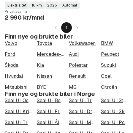
Elektrisitet
10 km
2025
Automat
Fuel
Kilometerstand
Model
Gearbox
:
Privatleasing
Type
Year
Type
:
:
:
2 990 kr/mnd
1
Finn nye og brukte biler
Volvo
Toyota
Volkswagen
BMW
Ford
Mercedes-Benz
Audi
Peugeot
Škoda
Kia
Polestar
Suzuki
Hyundai
Nissan
Renault
Opel
Mitsubishi
BYD
MG
Citroën
Finn nye og brukte biler i Norge
Seal U i Oslo
Seal U i Bergen
Seal U i Trondheim
Seal U i Stavanger
Seal U i Kristiansand
Seal U i Fredrikstad
Seal U i Drammen
Seal U i Skien
Seal U i Tromsø
Seal U i Ålesund
Seal U i Moss
Seal U i Porsgrunn