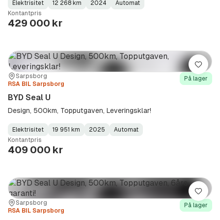
Elektrisitet
12 268 km
2024
Automat
Fuel
Kilometerstand
Model
Gearbox
:
Kontantpris
Type
Year
Type
:
:
:
429 000 kr
Lagre
Sted:
Forhandler:
Sarpsborg
På lager
RSA BIL Sarpsborg
BYD Seal U
Design, 500km, Topputgaven, Leveringsklar!
Elektrisitet
19 951 km
2025
Automat
Fuel
Kilometerstand
Model
Gearbox
:
Kontantpris
Type
Year
Type
:
:
:
409 000 kr
Lagre
Sted:
Forhandler:
Sarpsborg
På lager
RSA BIL Sarpsborg