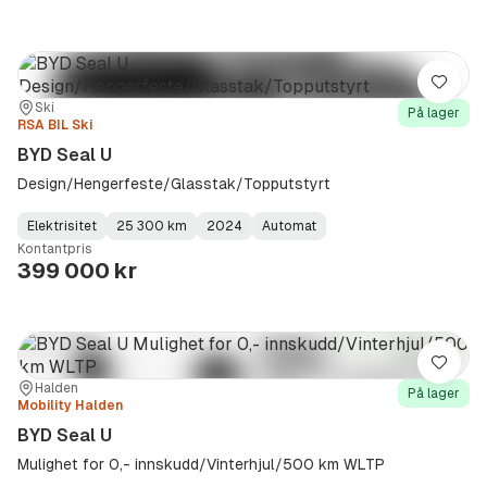
Lagre
Sted:
Forhandler:
Ski
På lager
RSA BIL Ski
BYD Seal U
Design/Hengerfeste/Glasstak/Topputstyrt
Elektrisitet
25 300 km
2024
Automat
Fuel
Kilometerstand
Model
Gearbox
:
Kontantpris
Type
Year
Type
:
:
:
399 000 kr
Lagre
Sted:
Forhandler:
Halden
På lager
Mobility Halden
BYD Seal U
Mulighet for 0,- innskudd/Vinterhjul/500 km WLTP