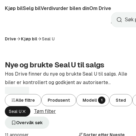
Hopp
Kjøp bil
Selg bil
Verdivurder bilen din
Om Drive
til
Opprett
hovedinnhold
Startside
Søk
konto
Drive
Kjøp bil
Seal U
Nye og brukte Seal U til salgs
Hos Drive finner du nye og brukte Seal U til salgs. Alle
biler er kontrollert og godkjent av autoriserte
forhandlere.
Alle filtre
Produsent
Modell
Sted
1
Tøm filter
Fjern
Seal U
aktivt
filter
Overvåk søk
Seal
U
11 annonser
Sorter etter
Nyeste