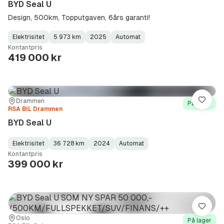
BYD Seal U
Design, 500km, Topputgaven, 6års garanti!
Elektrisitet
5 973 km
2025
Automat
Fuel
Kilometerstand
Model
Gearbox
:
Kontantpris
Type
Year
Type
:
:
:
419 000 kr
Sted:
Forhandler:
Drammen
Lagre
På lager
RSA BIL Drammen
BYD Seal U
Elektrisitet
36 728 km
2024
Automat
Fuel
Kilometerstand
Model
Gearbox
:
Kontantpris
Type
Year
Type
:
:
:
399 000 kr
Lagre
Sted:
Forhandler:
Oslo
På lager