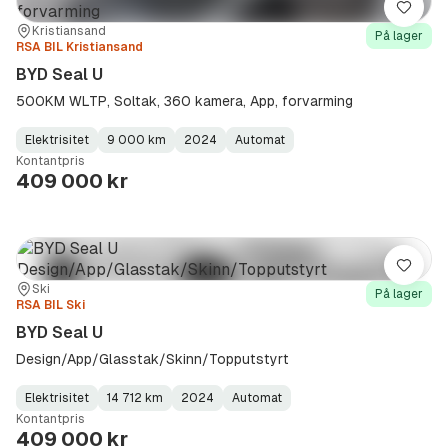
Lagre
Sted:
Forhandler:
Kristiansand
På lager
RSA BIL Kristiansand
BYD Seal U
500KM WLTP, Soltak, 360 kamera, App, forvarming
Elektrisitet
9 000 km
2024
Automat
Fuel
Kilometerstand
Model
Gearbox
:
Kontantpris
Type
Year
Type
:
:
:
409 000 kr
Lagre
Sted:
Forhandler:
Ski
På lager
RSA BIL Ski
BYD Seal U
Design/App/Glasstak/Skinn/Topputstyrt
Elektrisitet
14 712 km
2024
Automat
Fuel
Kilometerstand
Model
Gearbox
:
Kontantpris
Type
Year
Type
:
:
:
409 000 kr