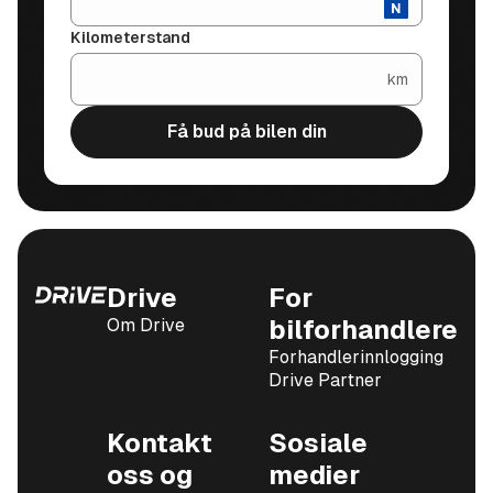
Kilometerstand
km
Få bud på bilen din
Drive
For
Om Drive
bilforhandlere
Forhandlerinnlogging
Drive Partner
Kontakt
Sosiale
oss og
medier