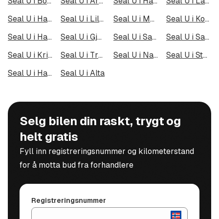
Seal U i Bodø
Seal U i Arendal
Seal U i Hamar
Seal U i Larvik
Seal U i Halden
Seal U i Lillehammer
Seal U i Molde
Seal U i Kongsberg
Seal U i Harstad
Seal U i Gjøvik
Seal U i Sarpsborg
Seal U i Sandefjord
Seal U i Kristiansund
Seal U i Tromsdalen
Seal U i Narvik
Seal U i Steinkjer
Seal U i Haugesund
Seal U i Alta
Selg bilen din raskt, trygt og
helt gratis
Fyll inn registreringsnummer og kilometerstand
for å motta bud fra forhandlere
Registreringsnummer