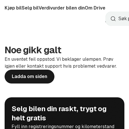
Hopp
Kjøp bil
Selg bil
Verdivurder bilen din
Om Drive
til
Opprett
hovedinnhold
Startside
Søk
konto
Noe gikk galt
En uventet feil oppstod. Vi beklager ulempen. Prøv
igjen eller kontakt support hvis problemet vedvarer.
Ladda om siden
Selg bilen din raskt, trygt og
helt gratis
Fyll inn registreringsnummer og kilometerstand