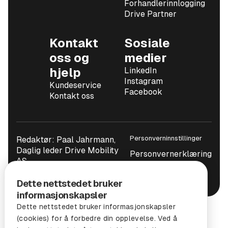
Forhandlerinnlogging
Drive Partner
Kontakt
Sosiale
oss og
medier
hjelp
LinkedIn
Instagram
Kundeservice
Facebook
Kontakt oss
Personverninnstillinger
Redaktør: Paal Jahrmann,
Daglig leder Drive Mobility
Personvernerklæring
AS
Brukervilkår
Dette nettstedet bruker
informasjonskapsler
Dette nettstedet bruker informasjonskapsler
(cookies) for å forbedre din opplevelse. Ved å