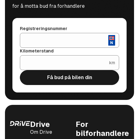
for å motta bud fra forhandlere
Registreringsnummer
Kilometerstand
km
Få bud på bilen din
Drive
For
Om Drive
bilforhandlere