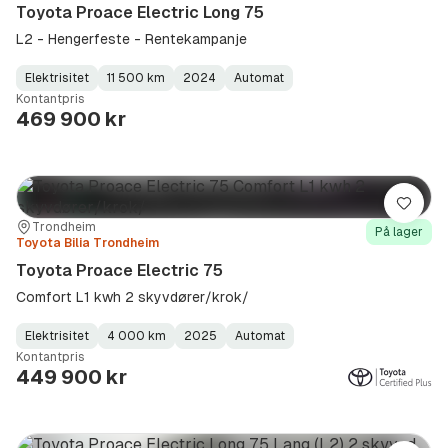
Toyota Proace Electric Long 75
L2 - Hengerfeste - Rentekampanje
Elektrisitet
11 500 km
2024
Automat
Fuel
Kilometerstand
Model
Gearbox
:
Kontantpris
Type
Year
Type
:
:
:
469 900 kr
Lagre
Sted:
Forhandler:
Trondheim
På lager
Toyota Bilia Trondheim
Toyota Proace Electric 75
Comfort L1 kwh 2 skyvdører/krok/
Elektrisitet
4 000 km
2025
Automat
Fuel
Kilometerstand
Model
Gearbox
:
Kontantpris
Type
Year
Type
:
:
:
449 900 kr