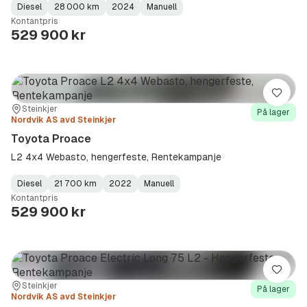
Diesel
28 000 km
2024
Manuell
Fuel
Kilometerstand
Model
Gearbox
:
Kontantpris
Type
Year
Type
:
:
:
529 900 kr
Lagre
Sted:
Forhandler:
Steinkjer
På lager
Nordvik AS avd Steinkjer
Toyota Proace
L2 4x4 Webasto, hengerfeste, Rentekampanje
Diesel
21 700 km
2022
Manuell
Fuel
Kilometerstand
Model
Gearbox
:
Kontantpris
Type
Year
Type
:
:
:
529 900 kr
Lagre
Sted:
Forhandler:
Steinkjer
På lager
Nordvik AS avd Steinkjer