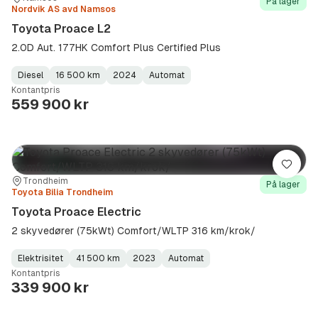
På lager
Nordvik AS avd Namsos
Toyota Proace L2
2.0D Aut. 177HK Comfort Plus Certified Plus
Diesel
16 500 km
2024
Automat
Fuel
Kilometerstand
Model
Gearbox
:
Kontantpris
Type
Year
Type
:
:
:
559 900 kr
Lagre
Sted:
Forhandler:
Trondheim
På lager
Toyota Bilia Trondheim
Toyota Proace Electric
2 skyvedører (75kWt) Comfort/WLTP 316 km/krok/
Elektrisitet
41 500 km
2023
Automat
Fuel
Kilometerstand
Model
Gearbox
:
Kontantpris
Type
Year
Type
:
:
:
339 900 kr