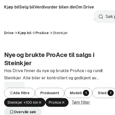
Hopp
Kjøp bil
Selg bil
Verdivurder bilen din
Om Drive
til
Opprett
hovedinnhold
Startside
Søk
konto
Drive
Kjøp bil
ProAce
Steinkjer
Nye og brukte ProAce til salgs i
Steinkjer
Hos Drive finner du nye og brukte ProAce i og rundt
Steinkjer. Alle biler er kontrollert og godkjent av
autoriserte forhandlere.
Alle filtre
Produsent
Modell
Sted
1
1
Tøm filter
Fjern
Fjern
Steinkjer +100 km
ProAce
aktivt
aktivt
filter
filter
Overvåk søk