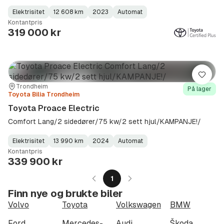
Elektrisitet
12 608 km
2023
Automat
Fuel
Kilometerstand
Model
Gearbox
:
Kontantpris
Type
Year
Type
:
:
:
319 000 kr
Lagre
Sted:
Forhandler:
Trondheim
På lager
Toyota Bilia Trondheim
Toyota Proace Electric
Comfort Lang/2 sidedører/75 kw/2 sett hjul/KAMPANJE!/
Elektrisitet
13 990 km
2024
Automat
Fuel
Kilometerstand
Model
Gearbox
:
Kontantpris
Type
Year
Type
:
:
:
339 900 kr
1
Finn nye og brukte biler
Volvo
Toyota
Volkswagen
BMW
Ford
Mercedes-Benz
Audi
Škoda