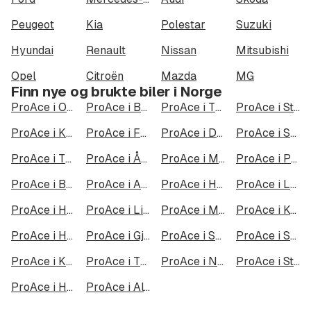
Peugeot
Kia
Polestar
Suzuki
Hyundai
Renault
Nissan
Mitsubishi
Opel
Citroën
Mazda
MG
Finn nye og brukte biler i Norge
ProAce i Oslo
ProAce i Bergen
ProAce i Trondheim
ProAce i Stavanger
ProAce i Kristiansand
ProAce i Fredrikstad
ProAce i Drammen
ProAce i Skien
ProAce i Tromsø
ProAce i Ålesund
ProAce i Moss
ProAce i Porsgrunn
ProAce i Bodø
ProAce i Arendal
ProAce i Hamar
ProAce i Larvik
ProAce i Halden
ProAce i Lillehammer
ProAce i Molde
ProAce i Kongsberg
ProAce i Harstad
ProAce i Gjøvik
ProAce i Sarpsborg
ProAce i Sandefjord
ProAce i Kristiansund
ProAce i Tromsdalen
ProAce i Narvik
ProAce i Steinkjer
ProAce i Haugesund
ProAce i Alta