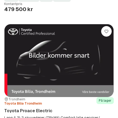
Fuel
Kilometerstand
Model
Gearbox
:
Kontantpris
Type
Year
Type
:
:
:
479 500 kr
Lagre
Sted:
Forhandler:
Trondheim
På lager
Toyota Bilia Trondheim
Toyota Proace Electric
Lang (L2) 2 skyvedører (75kWt) Comfort/alle servicer/