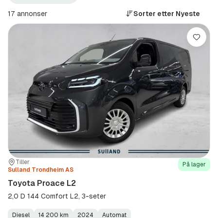
Steinkjer
ProAce
+100
(Modell)
17 annonser
Sorter etter
Nyeste
km
(Sted)
Lagre
Sted:
Forhandler:
Tiller
På lager
Sulland Trondheim AS
Toyota Proace L2
2,0 D 144 Comfort L2, 3-seter
Diesel
14 200 km
2024
Automat