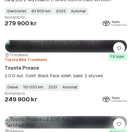
Elektrisitet
63 600 km
2022
Automat
Fuel
Kilometerstand
Model
Gearbox
:
Kontantpris
Type
Year
Type
:
:
:
279 900 kr
Lagre
Sted:
Forhandler:
Trondheim
På lager
Toyota Bilia Trondheim
Toyota Proace
2.0 D Aut. Comf. Black Pack sideh. bakd. 2 skyved.
Diesel
110 000 km
2021
Automat
Fuel
Kilometerstand
Model
Gearbox
:
Kontantpris
Type
Year
Type
:
:
:
249 900 kr
Lagre
Sted:
Forhandler:
Namsos