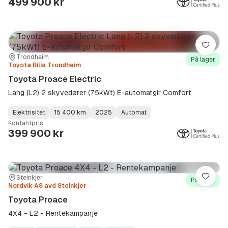
499 900 kr
Lagre
Sted:
Forhandler:
Trondheim
På lager
Toyota Bilia Trondheim
Toyota Proace Electric
Lang (L2) 2 skyvedører (75kWt) E-automatgir Comfort
Elektrisitet
15 400 km
2025
Automat
Fuel
Kilometerstand
Model
Gearbox
:
Kontantpris
Type
Year
Type
:
:
:
399 900 kr
Sted:
Forhandler:
Steinkjer
Lagre
På lager
Nordvik AS avd Steinkjer
Toyota Proace
4X4 - L2 - Rentekampanje