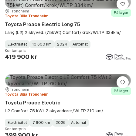
Lagre
Sted:
Forhandler:
Trondheim
På lager
Toyota Bilia Trondheim
Toyota Proace Electric Long 75
Lang (L2) 2 skyved. (75kWt) Comfort/krok/WLTP 334km/
Elektrisitet
10 600 km
2024
Automat
Fuel
Kilometerstand
Model
Gearbox
:
Kontantpris
Type
Year
Type
:
:
:
419 900 kr
Lagre
Sted:
Forhandler:
Trondheim
På lager
Toyota Bilia Trondheim
Toyota Proace Electric
L2 Comfort 75 kWt 2 skyvedører/WLTP 310 km/
Elektrisitet
7 900 km
2025
Automat
Fuel
Kilometerstand
Model
Gearbox
:
Kontantpris
Type
Year
Type
:
:
:
399 900 kr