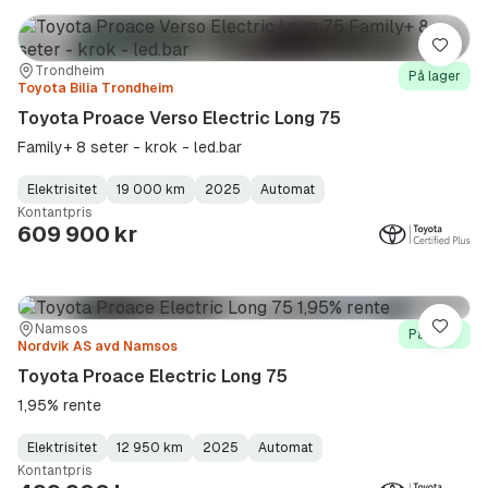
Lagre
Sted:
Forhandler:
Trondheim
På lager
Toyota Bilia Trondheim
Toyota Proace Verso Electric Long 75
Family+ 8 seter - krok - led.bar
Elektrisitet
19 000 km
2025
Automat
Fuel
Kilometerstand
Model
Gearbox
:
Kontantpris
Type
Year
Type
:
:
:
609 900 kr
Sted:
Forhandler:
Namsos
Lagre
På lager
Nordvik AS avd Namsos
Toyota Proace Electric Long 75
1,95% rente
Elektrisitet
12 950 km
2025
Automat
Fuel
Kilometerstand
Model
Gearbox
:
Kontantpris
Type
Year
Type
:
:
: