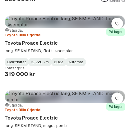
Lagre
Sted:
Forhandler:
Stjørdal
På lager
Toyota Bilia Stjørdal
Toyota Proace Electric
lang, SE KM STAND, flott eksemplar.
Elektrisitet
12 220 km
2023
Automat
Fuel
Kilometerstand
Model
Gearbox
:
Kontantpris
Type
Year
Type
:
:
:
319 000 kr
Lagre
Sted:
Forhandler:
Stjørdal
På lager
Toyota Bilia Stjørdal
Toyota Proace Electric
lang, SE KM STAND, meget pen bil.