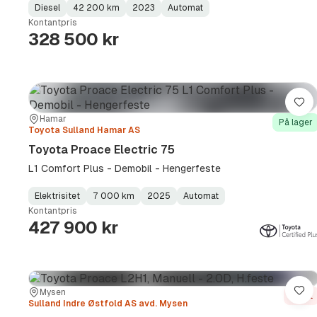
Diesel
42 200 km
2023
Automat
Fuel
Kilometerstand
Model
Gearbox
:
Kontantpris
Type
Year
Type
:
:
:
328 500 kr
Lag
Sted:
Forhandler:
Hamar
På lager
Toyota Sulland Hamar AS
Toyota Proace Electric 75
L1 Comfort Plus - Demobil - Hengerfeste
Elektrisitet
7 000 km
2025
Automat
Fuel
Kilometerstand
Model
Gearbox
:
Kontantpris
Type
Year
Type
:
:
:
427 900 kr
Sted:
Forhandler:
Mysen
Lag
Solgt
Sulland Indre Østfold AS avd. Mysen