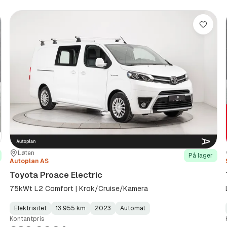
re
Lagre
Sted:
Forhandler:
Løten
På lager
Autoplan AS
Toyota Proace Electric
75kWt L2 Comfort | Krok/Cruise/Kamera
Elektrisitet
13 955 km
2023
Automat
Fuel
Kilometerstand
Model
Gearbox
:
Kontantpris
Type
Year
Type
:
:
: