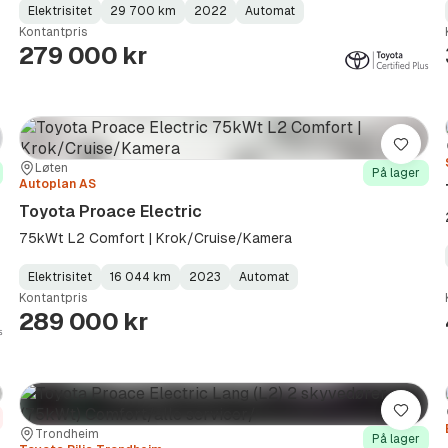
Elektrisitet
29 700 km
2022
Automat
Fuel
Kilometerstand
Model
Gearbox
:
Kontantpris
Type
Year
Type
:
:
:
279 000 kr
re
Lagre
Sted:
Forhandler:
Løten
På lager
Autoplan AS
Toyota Proace Electric
75kWt L2 Comfort | Krok/Cruise/Kamera
Elektrisitet
16 044 km
2023
Automat
Fuel
Kilometerstand
Model
Gearbox
:
Kontantpris
Type
Year
Type
:
:
:
289 000 kr
re
Lagre
Sted:
Forhandler:
Trondheim
På lager