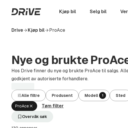
Hopp
til
Startside
Kjøp bil
Selg bil
Ver
hovedinnhold
Drive
Kjøp bil
ProAce
Nye og brukte ProAce 
Hos Drive finner du nye og brukte ProAce til salgs. Alle
godkjent av autoriserte forhandlere.
Alle filtre
Produsent
Modell
Sted
1
Tøm filter
Fjern
ProAce
aktivt
filter
Overvåk søk
ProAce
(Modell)