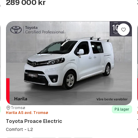
289 000 kr
re
Lagre
Sted:
Forhandler:
Tromsø
På lager
Harila AS avd. Tromsø
Toyota Proace Electric
Comfort - L2