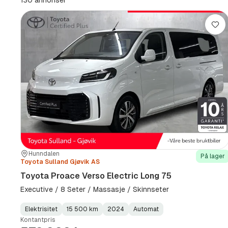
130 annonser
Lag
Sted:
Forhandler:
Hunndalen
På lager
Toyota Sulland Gjøvik AS
Toyota Proace Verso Electric Long 75
Executive / 8 Seter / Massasje / Skinnseter
Elektrisitet
15 500 km
2024
Automat
Fuel
Kilometerstand
Model
Gearbox
:
Kontantpris
Type
Year
Type
:
:
: