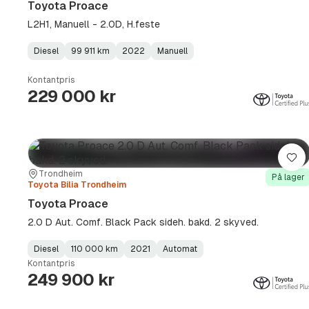
Toyota Proace
L2H1, Manuell - 2.0D, H.feste
Diesel
99 911 km
2022
Manuell
Fuel
Kilometerstand
Model
Gearbox
:
Type
Year
Type
:
:
:
Kontantpris
229 000 kr
Lag
Sted:
Forhandler:
Trondheim
På lager
Toyota Bilia Trondheim
Toyota Proace
2.0 D Aut. Comf. Black Pack sideh. bakd. 2 skyved.
Diesel
110 000 km
2021
Automat
Fuel
Kilometerstand
Model
Gearbox
:
Kontantpris
Type
Year
Type
:
:
:
249 900 kr