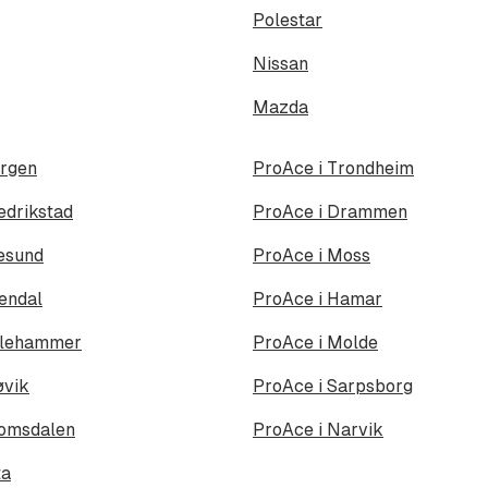
Polestar
Nissan
Mazda
ergen
ProAce i Trondheim
edrikstad
ProAce i Drammen
esund
ProAce i Moss
endal
ProAce i Hamar
illehammer
ProAce i Molde
øvik
ProAce i Sarpsborg
romsdalen
ProAce i Narvik
ta