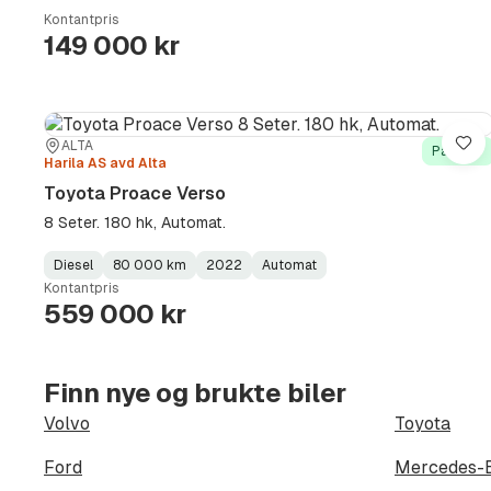
Type
Year
Type
:
:
:
Kontantpris
149 000 kr
Sted:
Forhandler:
ALTA
Lag
På lager
Harila AS avd Alta
Toyota Proace Verso
8 Seter. 180 hk, Automat.
Diesel
80 000 km
2022
Automat
Fuel
Kilometerstand
Model
Gearbox
:
Kontantpris
Type
Year
Type
:
:
:
559 000 kr
Finn nye og brukte biler
Volvo
Toyota
Ford
Mercedes-