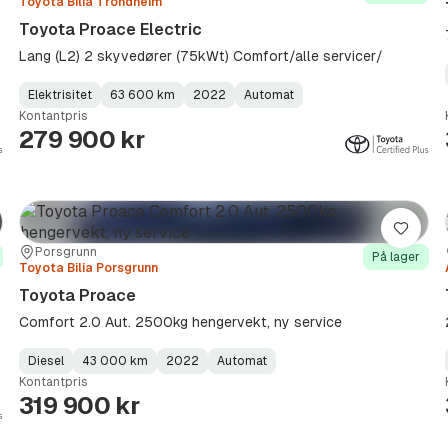
Toyota Bilia Trondheim
Toyota Proace Electric
Lang (L2) 2 skyvedører (75kWt) Comfort/alle servicer/
Elektrisitet
63 600 km
2022
Automat
Fuel
Kilometerstand
Model
Gearbox
:
Kontantpris
Type
Year
Type
:
:
:
279 900 kr
re
Lagre
Sted:
Forhandler:
Porsgrunn
På lager
Toyota Bilia Porsgrunn
Toyota Proace
Comfort 2.0 Aut. 2500kg hengervekt, ny service
Diesel
43 000 km
2022
Automat
Fuel
Kilometerstand
Model
Gearbox
:
Kontantpris
Type
Year
Type
:
:
:
319 900 kr