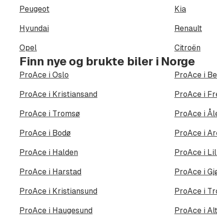
Peugeot
Kia
Hyundai
Renault
Opel
Citroën
Finn nye og brukte biler i Norge
ProAce i Oslo
ProAce i B
ProAce i Kristiansand
ProAce i Fr
ProAce i Tromsø
ProAce i Ål
ProAce i Bodø
ProAce i Ar
ProAce i Halden
ProAce i L
ProAce i Harstad
ProAce i Gj
ProAce i Kristiansund
ProAce i T
ProAce i Haugesund
ProAce i Al