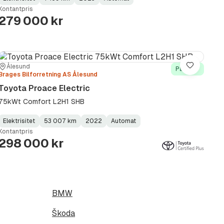
Fuel
Kilometerstand
Model
Gearbox
:
Kontantpris
Type
Year
Type
:
:
:
279 000 kr
Sted:
Forhandler:
Ålesund
Lagre
På lager
Brages Bilforretning AS Ålesund
Toyota Proace Electric
75kWt Comfort L2H1 SHB
Elektrisitet
53 007 km
2022
Automat
Fuel
Kilometerstand
Model
Gearbox
:
Kontantpris
Type
Year
Type
:
:
:
298 000 kr
BMW
Škoda