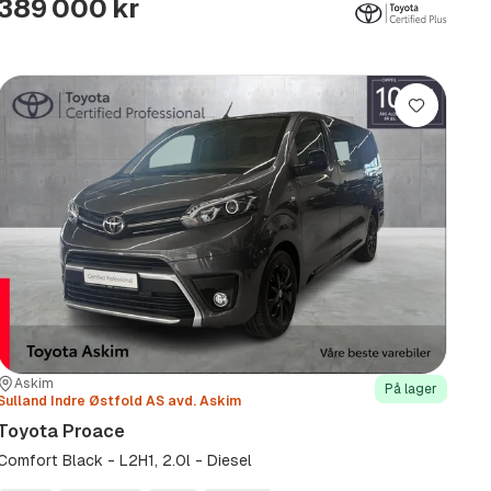
389 000 kr
Lagre
Sted:
Forhandler:
Askim
På lager
Sulland Indre Østfold AS avd. Askim
Toyota Proace
Comfort Black - L2H1, 2.0l - Diesel