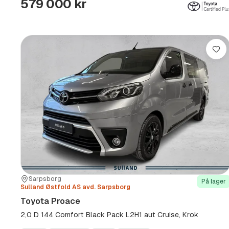
579 000 kr
Lag
Sted:
Forhandler:
Sarpsborg
På lager
Sulland Østfold AS avd. Sarpsborg
Toyota Proace
2,0 D 144 Comfort Black Pack L2H1 aut Cruise, Krok