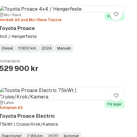
Sted:
Forhandler:
Mo i Rana
Lagre
På lager
Nordvik AS avd Mo i Rana Toyota
Toyota Proace
4x4 / Hengerfeste
Diesel
11 600 km
2024
Manuell
Fuel
Kilometerstand
Model
Gearbox
:
Type
Year
Type
:
:
:
Kontantpris
529 900 kr
Lagre
Sted:
Forhandler:
Løten
På lager
Autoplan AS
Toyota Proace Electric
75kWt | Cruise/Krok/Kamera
Elektrisitet
7 169 km
2023
Automat