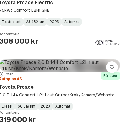
Toyota Proace Electric
75kWt Comfort L2H1 SHB
Elektrisitet
23 482 km
2023
Automat
Fuel
Kilometerstand
Model
Gearbox
:
Type
Year
Type
:
:
:
Kontantpris
308 000 kr
Lagre
Sted:
Forhandler:
Løten
På lager
Autoplan AS
Toyota Proace
2,0 D 144 Comfort L2H1 aut Cruise/Krok/Kamera/Webasto
Diesel
66 519 km
2023
Automat
Fuel
Kilometerstand
Model
Gearbox
:
Kontantpris
Type
Year
Type
:
:
:
319 000 kr