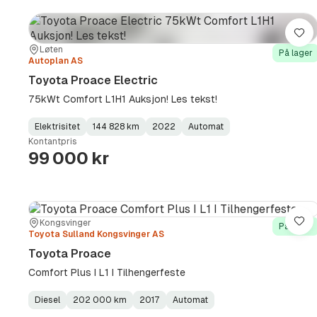
Lag
Sted:
Forhandler:
Løten
På lager
Autoplan AS
Toyota Proace Electric
75kWt Comfort L1H1 Auksjon! Les tekst!
Elektrisitet
144 828 km
2022
Automat
Fuel
Kilometerstand
Model
Gearbox
:
Kontantpris
Type
Year
Type
:
:
:
99 000 kr
Sted:
Forhandler:
Kongsvinger
Lag
På lager
Toyota Sulland Kongsvinger AS
Toyota Proace
Comfort Plus I L1 I Tilhengerfeste
Diesel
202 000 km
2017
Automat
Fuel
Kilometerstand
Model
Gearbox
: