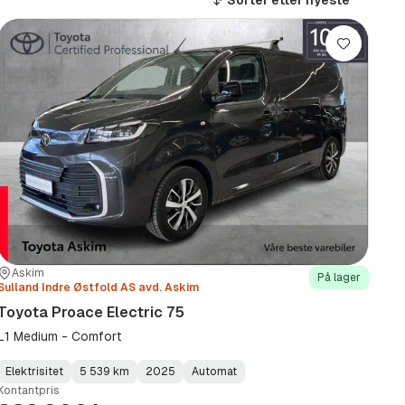
Sorter etter
nyeste
Lagre
Sted:
Forhandler:
Askim
På lager
Sulland Indre Østfold AS avd. Askim
Toyota Proace Electric 75
L1 Medium - Comfort
Elektrisitet
5 539 km
2025
Automat
Fuel
Kilometerstand
Model
Gearbox
:
Kontantpris
Type
Year
Type
:
:
: