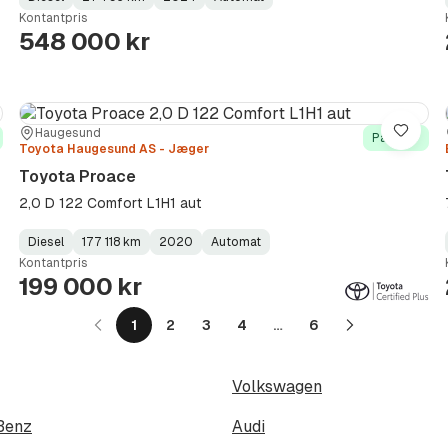
Fuel
Kilometerstand
Model
Gearbox
:
Kontantpris
Type
Year
Type
:
:
:
548 000 kr
Sted:
Forhandler:
Haugesund
re
Lagre
På lager
Toyota Haugesund AS - Jæger
Toyota Proace
2,0 D 122 Comfort L1H1 aut
Diesel
177 118 km
2020
Automat
Fuel
Kilometerstand
Model
Gearbox
:
Kontantpris
Type
Year
Type
:
:
:
199 000 kr
1
2
3
4
…
6
Neste
side
Volkswagen
Benz
Audi