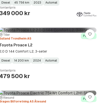
Diesel
45 756 km
2023
Automat
Fuel
Kilometerstand
Model
Gearbox
:
Kontantpris
Type
Year
Type
:
:
:
349 000 kr
Sted:
Forhandler:
Tiller
Lagre
På lager
Sulland Trondheim AS
Toyota Proace L2
2,0 D 144 Comfort L2, 3-seter
Diesel
14 200 km
2024
Automat
Fuel
Kilometerstand
Model
Gearbox
:
Type
Year
Type
:
:
:
Kontantpris
479 500 kr
Sted:
Forhandler:
Ålesund
Lagre
På lager
Brages Bilforretning AS Ålesund