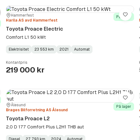
Sted:
Forhandler:
Hammerfest
re
Lagre
På lager
Harila AS avd Hammerfest
Toyota Proace Electric
Comfort L1 50 kWt
Elektrisitet
23 553 km
2021
Automat
Fuel
Kilometerstand
Model
Gearbox
:
Type
Year
Type
:
:
:
Kontantpris
219 000 kr
re
Lagre
Sted:
Forhandler:
Ålesund
På lager
Brages Bilforretning AS Ålesund
Toyota Proace L2
2,0 D 177 Comfort Plus L2H1 THB aut
Diesel
27 793 km
2024
Automat