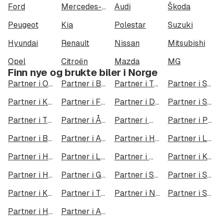
Ford
Mercedes-Benz
Audi
Škoda
Peugeot
Kia
Polestar
Suzuki
Hyundai
Renault
Nissan
Mitsubishi
Opel
Citroën
Mazda
MG
Finn nye og brukte biler i Norge
Partner i Oslo
Partner i Bergen
Partner i Trondheim
Partner i Stavanger
Partner i Kristiansand
Partner i Fredrikstad
Partner i Drammen
Partner i Skien
Partner i Tromsø
Partner i Ålesund
Partner i Moss
Partner i Porsgrunn
Partner i Bodø
Partner i Arendal
Partner i Hamar
Partner i Larvik
Partner i Halden
Partner i Lillehammer
Partner i Molde
Partner i Kongsberg
Partner i Harstad
Partner i Gjøvik
Partner i Sarpsborg
Partner i Sandefjord
Partner i Kristiansund
Partner i Tromsdalen
Partner i Narvik
Partner i Steinkjer
Partner i Haugesund
Partner i Alta