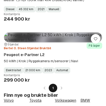
Diesel
45 332 km
2021
Manuell
Fuel
Kilometerstand
Model
Gearbox
:
Kontantpris
Type
Year
Type
:
:
:
244 900 kr
Lagre
Sted:
Forhandler:
Stjørdal
På lager
Bertel O. Steen Stjørdal Bruktbil
Peugeot e-Partner L2
50 kWh | Krok | Ryggekamera m/sensorer | Navi
Elektrisitet
21 000 km
2023
Automat
Fuel
Kilometerstand
Model
Gearbox
:
Kontantpris
Type
Year
Type
:
:
:
299 000 kr
1
Finn nye og brukte biler
Volvo
Toyota
Volkswagen
BMW