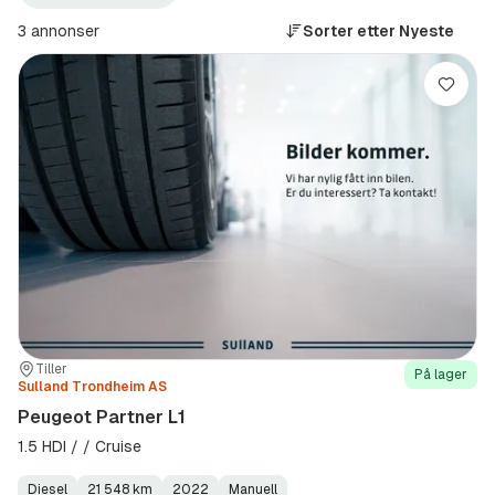
Trondheim
Partner
+100
(Modell)
3 annonser
Sorter etter
Nyeste
km
(Sted)
Lagre
Sted:
Forhandler:
Tiller
På lager
Sulland Trondheim AS
Peugeot Partner L1
1.5 HDI / / Cruise
Diesel
21 548 km
2022
Manuell