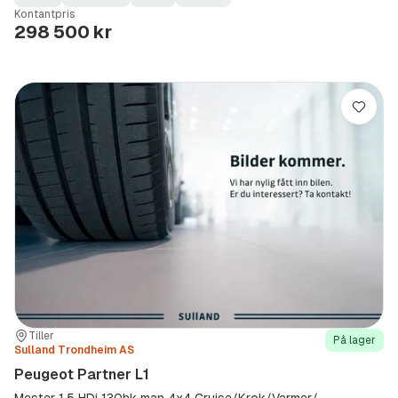
Fuel
Kilometerstand
Model
Gearbox
:
Kontantpris
Type
Year
Type
:
:
:
298 500 kr
Lagre
Sted:
Forhandler:
Tiller
På lager
Sulland Trondheim AS
Peugeot Partner L1
Mester 1,5 HDi 130hk man 4x4 Cruise/Krok/Varmer/