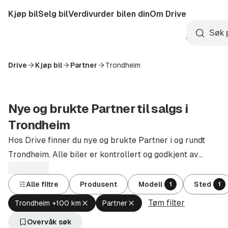
Hopp
Kjøp bil
Selg bil
Verdivurder bilen din
Om Drive
til
Opprett
hovedinnhold
Startside
Søk
konto
Drive
Kjøp bil
Partner
Trondheim
Nye og brukte Partner til salgs i
Trondheim
Hos Drive finner du nye og brukte Partner i og rundt
Trondheim. Alle biler er kontrollert og godkjent av
autoriserte forhandlere.
Alle filtre
Produsent
Modell
Sted
1
1
Tøm filter
Fjern
Fjern
Trondheim +100 km
Partner
aktivt
aktivt
filter
filter
Overvåk søk