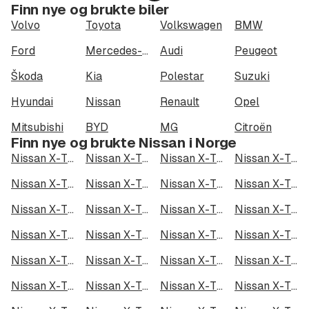
Finn nye og brukte biler
Volvo
Toyota
Volkswagen
BMW
Ford
Mercedes-Benz
Audi
Peugeot
Škoda
Kia
Polestar
Suzuki
Hyundai
Nissan
Renault
Opel
Mitsubishi
BYD
MG
Citroën
Finn nye og brukte Nissan i Norge
Nissan X-Trail e-4ORCE i Oslo
Nissan X-Trail e-4ORCE i Bergen
Nissan X-Trail e-4ORCE i Trondheim
Nissan X-Trail e-4ORCE i Stavanger
Nissan X-Trail e-4ORCE i Kristiansand
Nissan X-Trail e-4ORCE i Fredrikstad
Nissan X-Trail e-4ORCE i Drammen
Nissan X-Trail e-4ORCE i Skien
Nissan X-Trail e-4ORCE i Tromsø
Nissan X-Trail e-4ORCE i Ålesund
Nissan X-Trail e-4ORCE i Moss
Nissan X-Trail e-4ORCE i Porsgrunn
Nissan X-Trail e-4ORCE i Bodø
Nissan X-Trail e-4ORCE i Arendal
Nissan X-Trail e-4ORCE i Hamar
Nissan X-Trail e-4ORCE i Larvik
Nissan X-Trail e-4ORCE i Halden
Nissan X-Trail e-4ORCE i Lillehammer
Nissan X-Trail e-4ORCE i Molde
Nissan X-Trail e-4ORCE i Kongsberg
Nissan X-Trail e-4ORCE i Harstad
Nissan X-Trail e-4ORCE i Gjøvik
Nissan X-Trail e-4ORCE i Sarpsborg
Nissan X-Trail e-4ORCE i Sandefjord