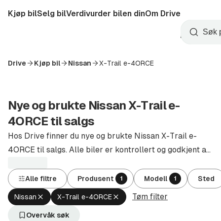
Hopp
Kjøp bil
Selg bil
Verdivurder bilen din
Om Drive
til
Opprett
hovedinnhold
Startside
Søk
konto
Drive
Kjøp bil
Nissan
X-Trail e-4ORCE
Nye og brukte Nissan X-Trail e-
4ORCE til salgs
Hos Drive finner du nye og brukte Nissan X-Trail e-
4ORCE til salgs. Alle biler er kontrollert og godkjent av
autoriserte forhandlere.
Alle filtre
Produsent
Modell
Sted
1
1
Tøm filter
Fjern
Fjern
Nissan
X-Trail e-4ORCE
aktivt
aktivt
filter
filter
Overvåk søk