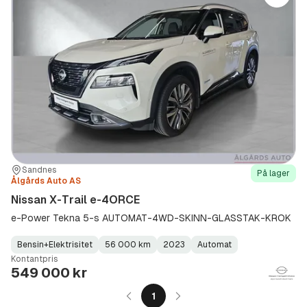
Sted:
Forhandler:
Sandnes
På lager
Ålgårds Auto AS
Nissan X-Trail e-4ORCE
e-Power Tekna 5-s AUTOMAT-4WD-SKINN-GLASSTAK-KROK
Bensin+Elektrisitet
56 000 km
2023
Automat
Fuel
Kilometerstand
Model
Gearbox
:
Kontantpris
Type
Year
Type
:
:
:
549 000 kr
1