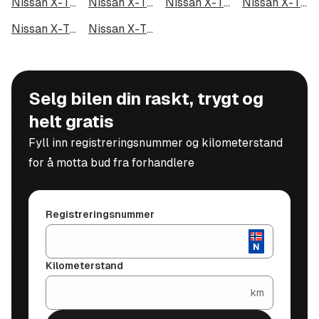
Nissan X-Trail e-4ORCE i Kristiansund
Nissan X-Trail e-4ORCE i Tromsdalen
Nissan X-Trail e-4ORCE i Narvik
Nissan X-Trail e-4ORCE i Steinkjer
Nissan X-Trail e-4ORCE i Haugesund
Nissan X-Trail e-4ORCE i Alta
Selg bilen din raskt, trygt og
helt gratis
Fyll inn registreringsnummer og kilometerstand
for å motta bud fra forhandlere
Registreringsnummer
Kilometerstand
km