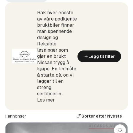
Nissan
X-
(Produsent)
Trail
e-
Bak hver eneste
4ORCE
av våre godkjente
(Modell)
bruktbiler finner
man spennende
design og
fleksible
løsninger som
gjør en brukt
Legg til filter
Nissan trygg å
kjøpe. En fin måte
å starte på, og vi
legger til en
streng
sertifiserin...
Les mer
1 annonser
Sorter etter
Nyeste
Lagre