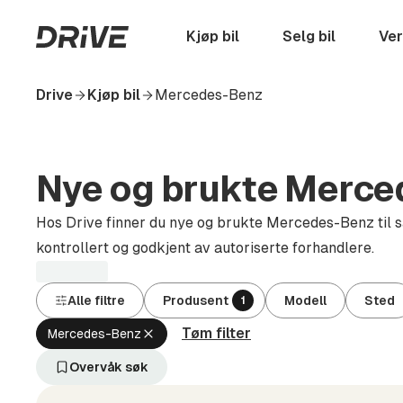
Hopp
til
Startside
Kjøp bil
Selg bil
Ver
hovedinnhold
Drive
Kjøp bil
Mercedes-Benz
Nye og brukte Merced
Hos Drive finner du nye og brukte Mercedes-Benz til sal
kontrollert og godkjent av autoriserte forhandlere.
Alle filtre
Produsent
Modell
Sted
1
Tøm filter
Fjern
Mercedes-Benz
aktivt
filter
Overvåk søk
Mercedes-
Benz