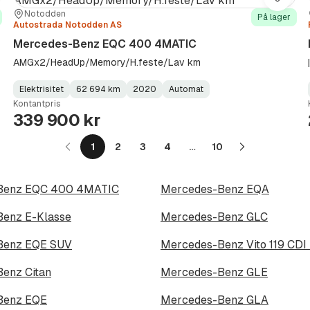
re
Lagre
Sted:
Forhandler:
Notodden
På lager
Autostrada Notodden AS
Mercedes-Benz EQC 400 4MATIC
AMGx2/HeadUp/Memory/H.feste/Lav km
Elektrisitet
62 694 km
2020
Automat
Fuel
Kilometerstand
Model
Gearbox
:
Kontantpris
Type
Year
Type
:
:
:
339 900 kr
1
2
3
4
…
10
Neste
z
side
Benz EQC 400 4MATIC
Mercedes-Benz EQA
enz E-Klasse
Mercedes-Benz GLC
Benz EQE SUV
Mercedes-Benz Vito 119 CDI 
enz Citan
Mercedes-Benz GLE
Benz EQE
Mercedes-Benz GLA