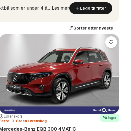
En Mercedes-Benz blir aldri gammel, bare mindre ny. En Selected Stars-bil er en sertifisert bruktbil som er under 4 år gammel med en hyggelig kilometerstand på maksimum 80 000 km. Dette er det opplagt...
Les mer
Legg til filter
Sorter etter
nyeste
Lagre
Sted:
Forhandler:
Lørenskog
På lager
Bertel O. Steen Lørenskog
Mercedes-Benz EQB 300 4MATIC