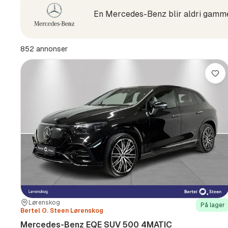
(Produsent)
852 annonser
Lag
Sted:
Forhandler:
Lørenskog
På lager
Bertel O. Steen Lørenskog
Mercedes-Benz EQE SUV 500 4MATIC