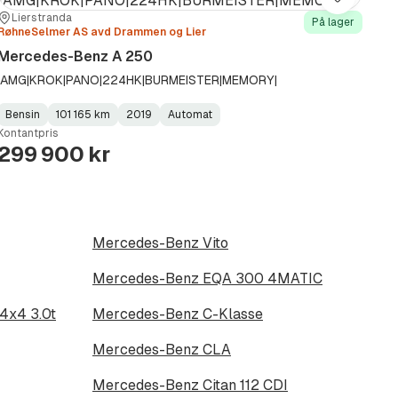
Lagre
Sted:
Forhandler:
Lierstranda
På lager
RøhneSelmer AS avd Drammen og Lier
Mercedes-Benz A 250
|AMG|KROK|PANO|224HK|BURMEISTER|MEMORY|
Bensin
101 165 km
2019
Automat
Fuel
Kilometerstand
Model
Gearbox
:
Kontantpris
Type
Year
Type
:
:
:
299 900 kr
Mercedes-Benz Vito
Mercedes-Benz EQA 300 4MATIC
4x4 3.0t
Mercedes-Benz C-Klasse
Mercedes-Benz CLA
Mercedes-Benz Citan 112 CDI