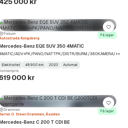
425 000 kr
Lagre
Sted:
Forhandler:
Fiskum
På lager
Autostrada Kongsberg
Mercedes-Benz EQE SUV 350 4MATIC
4MATIC/ADV+PK/PANO/NATTPK/DISTR/BURM./360KAMERA/++
Elektrisitet
48 900 km
2023
Automat
Fuel
Kilometerstand
Model
Gearbox
:
Kontantpris
Type
Year
Type
:
:
:
619 000 kr
Lagre
Sted:
Forhandler:
Drammen
På lager
Bertel O. Steen Drammen, Åssiden
Mercedes-Benz C 200 T CDI BE