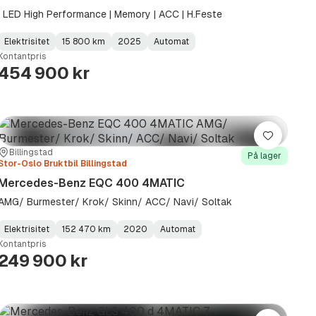
| LED High Performance | Memory | ACC | H.Feste
Elektrisitet
15 800 km
2025
Automat
Fuel
Kilometerstand
Model
Gearbox
:
Kontantpris
Type
Year
Type
:
:
:
454 900 kr
Lagre
Sted:
Forhandler:
Billingstad
På lager
Stor-Oslo Bruktbil Billingstad
Mercedes-Benz EQC 400 4MATIC
AMG/ Burmester/ Krok/ Skinn/ ACC/ Navi/ Soltak
Elektrisitet
152 470 km
2020
Automat
Fuel
Kilometerstand
Model
Gearbox
:
Kontantpris
Type
Year
Type
:
:
:
249 900 kr