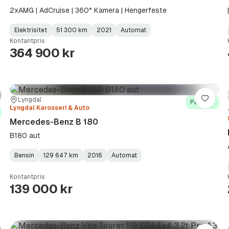
2xAMG | AdCruise | 360° Kamera | Hengerfeste
Elektrisitet
51 300 km
2021
Automat
Fuel
Kilometerstand
Model
Gearbox
:
Kontantpris
Type
Year
Type
:
:
:
364 900 kr
Sted:
Forhandler:
Lyngdal
re
Lagre
På lager
Lyngdal Karosseri & Auto
Mercedes-Benz B 180
B180 aut
Bensin
129 647 km
2016
Automat
Fuel
Kilometerstand
Model
Gearbox
:
Type
Year
Type
:
:
:
Kontantpris
139 000 kr