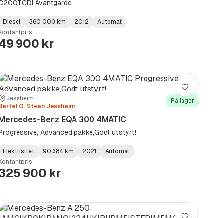
C200TCDI Avantgarde
Diesel
360 000 km
2012
Automat
Fuel
Kilometerstand
Model
Gearbox
:
Kontantpris
Type
Year
Type
:
:
:
49 900 kr
Lagre
Sted:
Forhandler:
Jessheim
På lager
Bertel O. Steen Jessheim
Mercedes-Benz EQA 300 4MATIC
Progressive, Advanced pakke,Godt utstyrt!
Elektrisitet
90 384 km
2021
Automat
Fuel
Kilometerstand
Model
Gearbox
:
Kontantpris
Type
Year
Type
:
:
:
325 900 kr