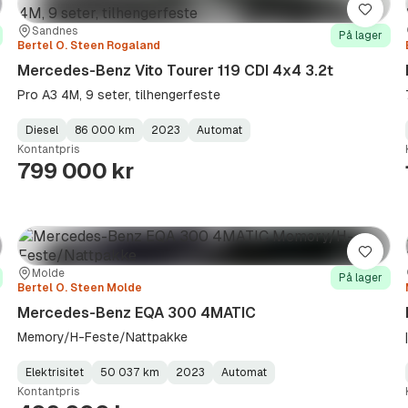
re
Lagre
Sted:
Forhandler:
Sandnes
På lager
Bertel O. Steen Rogaland
Mercedes-Benz Vito Tourer 119 CDI 4x4 3.2t
Pro A3 4M, 9 seter, tilhengerfeste
Diesel
86 000 km
2023
Automat
Fuel
Kilometerstand
Model
Gearbox
:
Kontantpris
Type
Year
Type
:
:
:
799 000 kr
re
Lagre
Sted:
Forhandler:
Molde
På lager
Bertel O. Steen Molde
Mercedes-Benz EQA 300 4MATIC
Memory/H-Feste/Nattpakke
Elektrisitet
50 037 km
2023
Automat
Fuel
Kilometerstand
Model
Gearbox
:
Kontantpris
Type
Year
Type
:
:
: