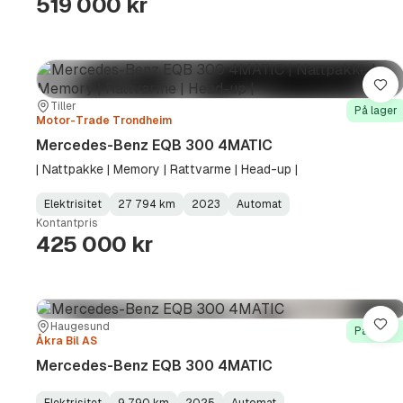
519 000 kr
Lag
Sted:
Forhandler:
Tiller
På lager
Motor-Trade Trondheim
Mercedes-Benz EQB 300 4MATIC
| Nattpakke | Memory | Rattvarme | Head-up |
Elektrisitet
27 794 km
2023
Automat
Fuel
Kilometerstand
Model
Gearbox
:
Kontantpris
Type
Year
Type
:
:
:
425 000 kr
Sted:
Forhandler:
Haugesund
Lag
På lager
Åkra Bil AS
Mercedes-Benz EQB 300 4MATIC
Elektrisitet
9 790 km
2025
Automat