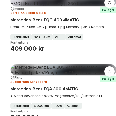
Lag
Sted:
Forhandler:
Molde
På lager
Bertel O. Steen Molde
Mercedes-Benz EQC 400 4MATIC
Premium Pluss AMG || Head-Up || Memory || 360 Kamera
Elektrisitet
82 459 km
2022
Automat
Fuel
Kilometerstand
Model
Gearbox
:
Kontantpris
Type
Year
Type
:
:
:
409 000 kr
Lag
Sted:
Forhandler:
Fiskum
På lager
Autostrada Kongsberg
Mercedes-Benz EQA 300 4MATIC
4 Matic Advanced pakke/Progressive/18"/Distronic++
Elektrisitet
6 900 km
2026
Automat
Fuel
Kilometerstand
Model
Gearbox
:
Kontantpris
Type
Year
Type
:
:
: