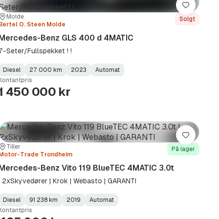
Lagre
Sted:
Forhandler:
Molde
Solgt
Bertel O. Steen Molde
Mercedes-Benz GLS 400 d 4MATIC
7-Seter/Fullspekket ! !
Diesel
27 000 km
2023
Automat
Fuel
Kilometerstand
Model
Gearbox
:
Kontantpris
Type
Year
Type
:
:
:
1 450 000 kr
Lagre
Sted:
Forhandler:
Tiller
På lager
Motor-Trade Trondheim
Mercedes-Benz Vito 119 BlueTEC 4MATIC 3.0t
| 2xSkyvedører | Krok | Webasto | GARANTI
Diesel
91 238 km
2019
Automat
Fuel
Kilometerstand
Model
Gearbox
:
Kontantpris
Type
Year
Type
:
:
: