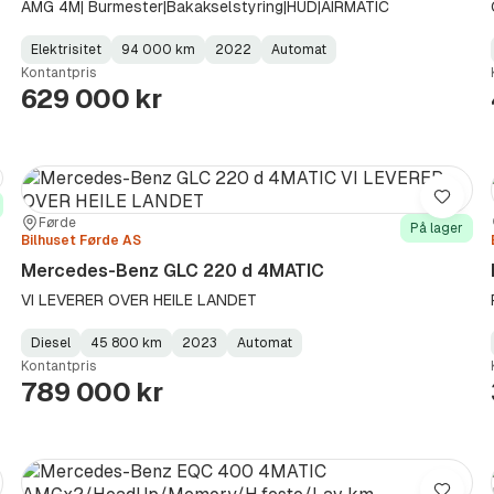
AMG 4M| Burmester|Bakakselstyring|HUD|AIRMATIC
Elektrisitet
94 000 km
2022
Automat
Fuel
Kilometerstand
Model
Gearbox
:
Kontantpris
Type
Year
Type
:
:
:
629 000 kr
re
Lagre
Sted:
Forhandler:
Førde
På lager
Bilhuset Førde AS
Mercedes-Benz GLC 220 d 4MATIC
VI LEVERER OVER HEILE LANDET
Diesel
45 800 km
2023
Automat
Fuel
Kilometerstand
Model
Gearbox
:
Kontantpris
Type
Year
Type
:
:
:
789 000 kr