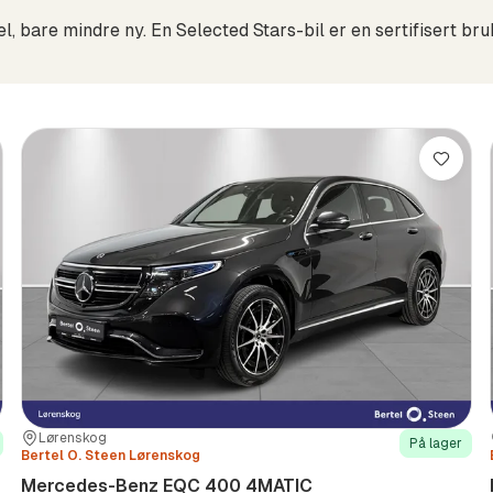
re
Lagre
Sted:
Forhandler:
Lørenskog
På lager
Bertel O. Steen Lørenskog
Mercedes-Benz EQC 400 4MATIC