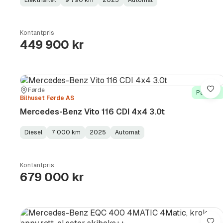
Fuel
Kilometerstand
Model
Gearbox
:
Type
Year
Type
:
:
:
Kontantpris
449 900 kr
Sted:
Forhandler:
Førde
Lag
På lager
Bilhuset Førde AS
Mercedes-Benz Vito 116 CDI 4x4 3.0t
Diesel
7 000 km
2025
Automat
Fuel
Kilometerstand
Model
Gearbox
:
Type
Year
Type
:
:
:
Kontantpris
679 000 kr