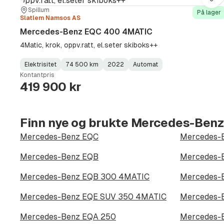
Lag
Sted:
Forhandler:
Spillum
På lager
Slatlem Namsos AS
Mercedes-Benz EQC 400 4MATIC
4Matic, krok, oppv.ratt, el.seter skiboks++
Elektrisitet
74 500 km
2022
Automat
Fuel
Kilometerstand
Model
Gearbox
:
Kontantpris
Type
Year
Type
:
:
:
419 900 kr
Finn nye og brukte Mercedes-Ben
Mercedes-Benz EQC
Mercedes-
Mercedes-Benz EQB
Mercedes-B
Mercedes-Benz EQB 300 4MATIC
Mercedes-
Mercedes-Benz EQE SUV 350 4MATIC
Mercedes-B
Mercedes-Benz EQA 250
Mercedes-