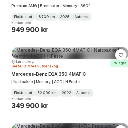
Premium AMG | Burmester | Memory | 360°
Elektrisitet
18 700 km
2025
Automat
Fuel
Kilometerstand
Model
Gearbox
:
Kontantpris
Type
Year
Type
:
:
:
949 900 kr
Lag
Sted:
Forhandler:
Lørenskog
På lager
Bertel O. Steen Lørenskog
Mercedes-Benz EQA 350 4MATIC
| Nattpakke | Memory | ACC | H.Feste
Elektrisitet
52 000 km
2022
Automat
Fuel
Kilometerstand
Model
Gearbox
:
Kontantpris
Type
Year
Type
:
:
:
349 900 kr