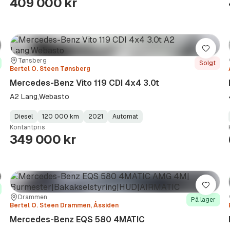
409 000 kr
re
Lagre
Sted:
Forhandler:
Tønsberg
Solgt
Bertel O. Steen Tønsberg
Mercedes-Benz Vito 119 CDI 4x4 3.0t
A2 Lang,Webasto
Diesel
120 000 km
2021
Automat
Fuel
Kilometerstand
Model
Gearbox
:
Kontantpris
Type
Year
Type
:
:
:
349 000 kr
re
Lagre
Sted:
Forhandler:
Drammen
På lager
Bertel O. Steen Drammen, Åssiden
Mercedes-Benz EQS 580 4MATIC