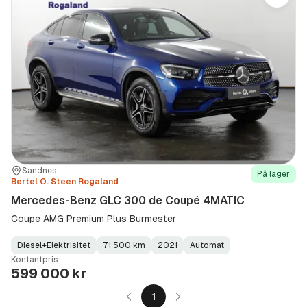
Sted:
Forhandler:
Sandnes
På lager
Bertel O. Steen Rogaland
Mercedes-Benz GLC 300 de Coupé 4MATIC
Coupe AMG Premium Plus Burmester
Diesel+Elektrisitet
71 500 km
2021
Automat
Fuel
Kilometerstand
Model
Gearbox
:
Kontantpris
Type
Year
Type
:
:
:
599 000 kr
1