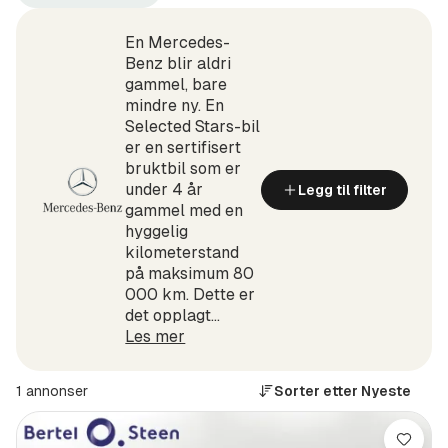
Mercedes-
GLC
Benz
300
(Produsent)
de
En Mercedes-
Coupé
Benz blir aldri
4MATIC
gammel, bare
(Modell)
mindre ny. En
Selected Stars-bil
er en sertifisert
bruktbil som er
under 4 år
Legg til filter
gammel med en
hyggelig
kilometerstand
på maksimum 80
000 km. Dette er
det opplagt...
Les mer
1 annonser
Sorter etter
Nyeste
Lagre