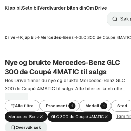
Hopp
Kjøp bil
Selg bil
Verdivurder bilen din
Om Drive
til
Opprett
hovedinnhold
Startside
Søk
konto
Drive
Kjøp bil
Mercedes-Benz
GLC 300 de Coupé 4MATIC
Nye og brukte Mercedes-Benz GLC
300 de Coupé 4MATIC til salgs
Hos Drive finner du nye og brukte Mercedes-Benz GLC
300 de Coupé 4MATIC til salgs. Alle biler er kontrollert
og godkjent av autoriserte forhandlere.
Alle filtre
Produsent
Modell
Sted
1
1
Tøm fil
Fjern
Fjern
Mercedes-Benz
GLC 300 de Coupé 4MATIC
aktivt
aktivt
filter
filter
Overvåk søk