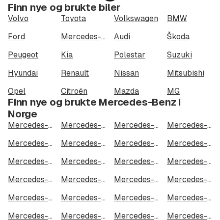
Finn nye og brukte biler
Volvo
Toyota
Volkswagen
BMW
Ford
Mercedes-Benz
Audi
Škoda
Peugeot
Kia
Polestar
Suzuki
Hyundai
Renault
Nissan
Mitsubishi
Opel
Citroën
Mazda
MG
Finn nye og brukte Mercedes-Benz i
Norge
Mercedes-Benz GLC 300 de Coupé 4MATIC i Oslo
Mercedes-Benz GLC 300 de Coupé 4MATIC i Bergen
Mercedes-Benz GLC 300 de Coupé 4MATIC i Trondheim
Mercedes-Benz GLC 300 de Coupé 4MATIC i Stavanger
Mercedes-Benz GLC 300 de Coupé 4MATIC i Kristiansand
Mercedes-Benz GLC 300 de Coupé 4MATIC i Fredrikstad
Mercedes-Benz GLC 300 de Coupé 4MATIC i Drammen
Mercedes-Benz GLC 300 de Coupé 4MATIC i Skien
Mercedes-Benz GLC 300 de Coupé 4MATIC i Tromsø
Mercedes-Benz GLC 300 de Coupé 4MATIC i Ålesund
Mercedes-Benz GLC 300 de Coupé 4MATIC i Moss
Mercedes-Benz GLC 300 de Coupé 4MATIC i Porsgrunn
Mercedes-Benz GLC 300 de Coupé 4MATIC i Bodø
Mercedes-Benz GLC 300 de Coupé 4MATIC i Arendal
Mercedes-Benz GLC 300 de Coupé 4MATIC i Hamar
Mercedes-Benz GLC 300 de Coupé 4MATIC i Larvik
Mercedes-Benz GLC 300 de Coupé 4MATIC i Halden
Mercedes-Benz GLC 300 de Coupé 4MATIC i Lillehammer
Mercedes-Benz GLC 300 de Coupé 4MATIC i Molde
Mercedes-Benz GLC 300 de Coupé 4MATIC i Kongsberg
Mercedes-Benz GLC 300 de Coupé 4MATIC i Harstad
Mercedes-Benz GLC 300 de Coupé 4MATIC i Gjøvik
Mercedes-Benz GLC 300 de Coupé 4MATIC i Sarpsborg
Mercedes-Benz GLC 300 de Coupé 4MATIC i Sandefjord