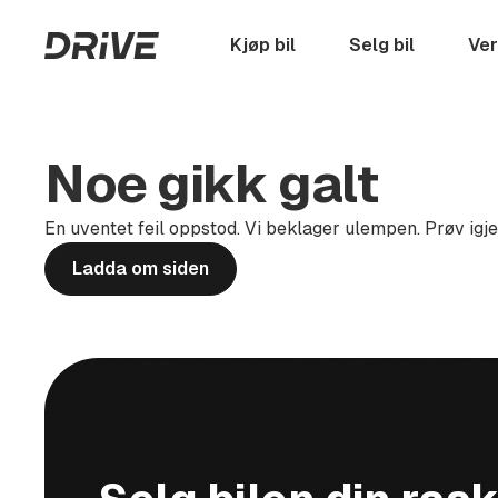
Hopp
til
Startside
Kjøp bil
Selg bil
Ver
hovedinnhold
Noe gikk galt
En uventet feil oppstod. Vi beklager ulempen. Prøv igj
Ladda om siden