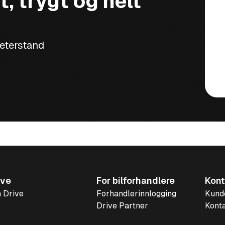
t, trygt og helt
meterstand
ive
For bilforhandlere
Kont
 Drive
Forhandlerinnlogging
Kund
Drive Partner
Konta