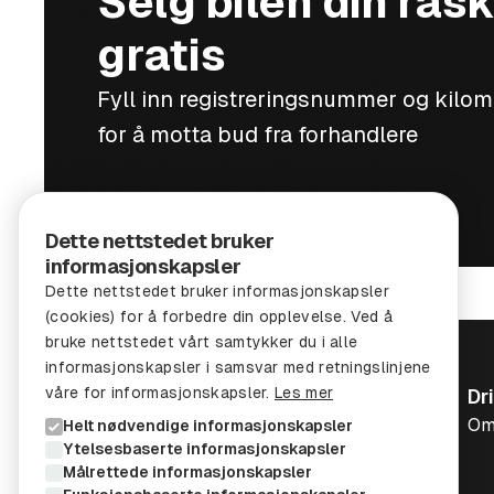
Selg bilen din rask
gratis
Fyll inn registreringsnummer og kilo
for å motta bud fra forhandlere
Dette nettstedet bruker
informasjonskapsler
Dette nettstedet bruker informasjonskapsler
(cookies) for å forbedre din opplevelse. Ved å
bruke nettstedet vårt samtykker du i alle
informasjonskapsler i samsvar med retningslinjene
våre for informasjonskapsler.
Les mer
Dr
Om
Helt nødvendige informasjonskapsler
Ytelsesbaserte informasjonskapsler
Målrettede informasjonskapsler