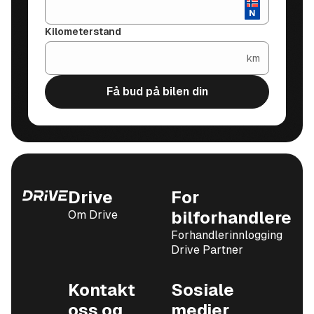
Kilometerstand
km
Få bud på bilen din
Drive
For
Om Drive
bilforhandlere
Forhandlerinnlogging
Drive Partner
Kontakt
Sosiale
oss og
medier