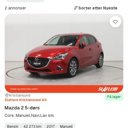
Mazda
2
(Produsent)
5-
2 annonser
Sorter etter
Nyeste
dørs
(Modell)
Lagre
Sted:
Forhandler:
Kristiansund
På lager
Slatlem Kristiansund AS
Mazda 2 5-dørs
Core, Manuell,Navi,Lav km,
Bensin
42 273 km
2017
Manuell