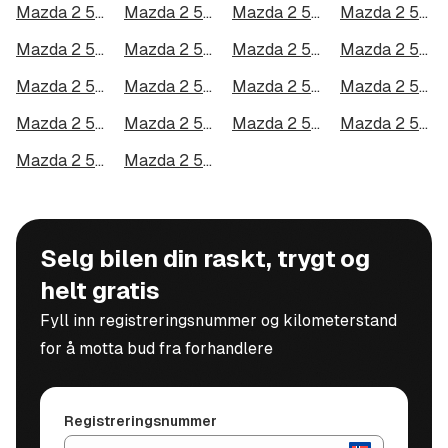
Mazda 2 5-dørs i Bodø
Mazda 2 5-dørs i Arendal
Mazda 2 5-dørs i Hamar
Mazda 2 5-dørs i Larvik
Mazda 2 5-dørs i Halden
Mazda 2 5-dørs i Lillehammer
Mazda 2 5-dørs i Molde
Mazda 2 5-dørs i Kongsberg
Mazda 2 5-dørs i Harstad
Mazda 2 5-dørs i Gjøvik
Mazda 2 5-dørs i Sarpsborg
Mazda 2 5-dørs i Sandefjord
Mazda 2 5-dørs i Kristiansund
Mazda 2 5-dørs i Tromsdalen
Mazda 2 5-dørs i Narvik
Mazda 2 5-dørs i Steinkjer
Mazda 2 5-dørs i Haugesund
Mazda 2 5-dørs i Alta
Selg bilen din raskt, trygt og
helt gratis
Fyll inn registreringsnummer og kilometerstand
for å motta bud fra forhandlere
Registreringsnummer