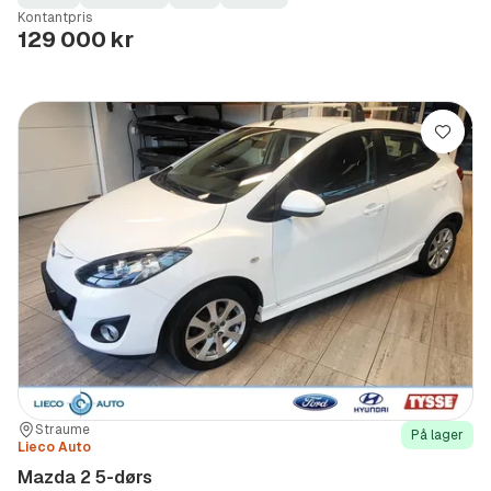
Fuel
Kilometerstand
Model
Gearbox
:
Kontantpris
Type
Year
Type
:
:
:
129 000 kr
Lagre
Sted:
Forhandler:
Straume
På lager
Lieco Auto
Mazda 2 5-dørs