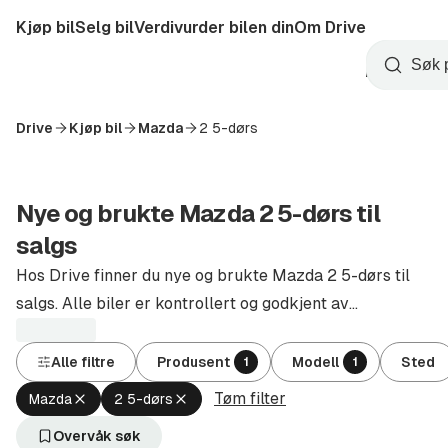
Hopp
Kjøp bil
Selg bil
Verdivurder bilen din
Om Drive
til
Opprett
hovedinnhold
Startside
Søk
konto
Drive
Kjøp bil
Mazda
2 5-dørs
Nye og brukte Mazda 2 5-dørs til
salgs
Hos Drive finner du nye og brukte Mazda 2 5-dørs til
salgs. Alle biler er kontrollert og godkjent av
autoriserte forhandlere.
Alle filtre
Produsent
Modell
Sted
1
1
Tøm filter
Fjern
Fjern
Mazda
2 5-dørs
aktivt
aktivt
filter
filter
Overvåk søk