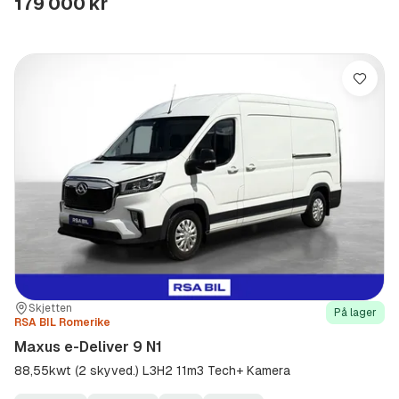
179 000 kr
Lagre
Sted:
Forhandler:
Skjetten
På lager
RSA BIL Romerike
Maxus e-Deliver 9 N1
88,55kwt (2 skyved.) L3H2 11m3 Tech+ Kamera