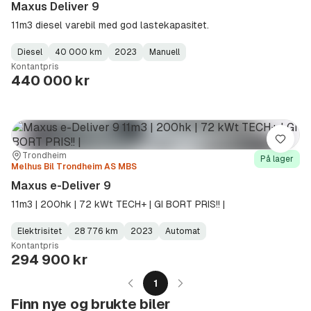
Maxus Deliver 9
11m3 diesel varebil med god lastekapasitet.
Diesel
40 000 km
2023
Manuell
Fuel
Kilometerstand
Model
Gearbox
:
Kontantpris
Type
Year
Type
:
:
:
440 000 kr
Lagre
Sted:
Forhandler:
Trondheim
På lager
Melhus Bil Trondheim AS MBS
Maxus e-Deliver 9
11m3 | 200hk | 72 kWt TECH+ | GI BORT PRIS!! |
Elektrisitet
28 776 km
2023
Automat
Fuel
Kilometerstand
Model
Gearbox
:
Kontantpris
Type
Year
Type
:
:
:
294 900 kr
1
Finn nye og brukte biler