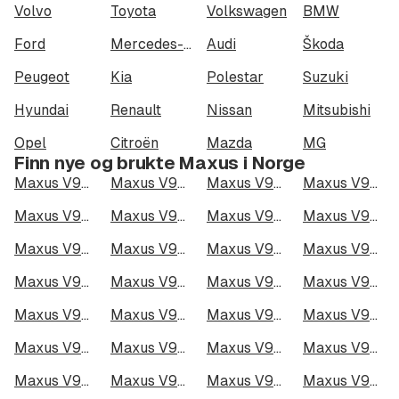
Volvo
Toyota
Volkswagen
BMW
Ford
Mercedes-Benz
Audi
Škoda
Peugeot
Kia
Polestar
Suzuki
Hyundai
Renault
Nissan
Mitsubishi
Opel
Citroën
Mazda
MG
Finn nye og brukte Maxus i Norge
Maxus V90 i Oslo
Maxus V90 i Bergen
Maxus V90 i Trondheim
Maxus V90 i Stavanger
Maxus V90 i Kristiansand
Maxus V90 i Fredrikstad
Maxus V90 i Drammen
Maxus V90 i Skien
Maxus V90 i Tromsø
Maxus V90 i Ålesund
Maxus V90 i Moss
Maxus V90 i Porsgrunn
Maxus V90 i Bodø
Maxus V90 i Arendal
Maxus V90 i Hamar
Maxus V90 i Larvik
Maxus V90 i Halden
Maxus V90 i Lillehammer
Maxus V90 i Molde
Maxus V90 i Kongsberg
Maxus V90 i Harstad
Maxus V90 i Gjøvik
Maxus V90 i Sarpsborg
Maxus V90 i Sandefjord
Maxus V90 i Kristiansund
Maxus V90 i Tromsdalen
Maxus V90 i Narvik
Maxus V90 i Steinkjer