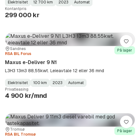
Elektrisitet
12 700 km
2023
Automat
Fuel
Kilometerstand
Model
Gearbox
:
Kontantpris
Type
Year
Type
:
:
:
299 000 kr
Lagre
Sted:
Forhandler:
Sandnes
På lager
RSA BIL Forus
Maxus e-Deliver 9 N1
L3H3 13m3 88,55kwt. Leieavtale 12 eller 36 mnd
Elektrisitet
100 km
2023
Automat
Fuel
Kilometerstand
Model
Gearbox
:
Privatleasing
Type
Year
Type
:
:
:
4 900 kr/mnd
Lagre
Sted:
Forhandler:
Tromsø
På lager
RSA BIL Tromsø