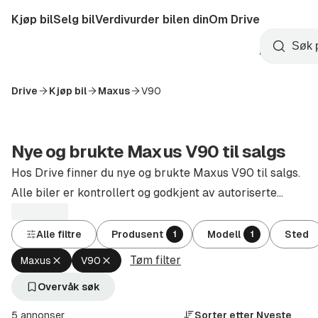
Hopp
Kjøp bil
Selg bil
Verdivurder bilen din
Om Drive
til
Opprett
hovedinnhold
Startside
Søk
konto
Drive
Kjøp bil
Maxus
V90
Nye og brukte Maxus V90 til salgs
Hos Drive finner du nye og brukte Maxus V90 til salgs.
Alle biler er kontrollert og godkjent av autoriserte
forhandlere.
Alle filtre
Produsent
Modell
Sted
1
1
Tøm filter
Fjern
Fjern
Maxus
V90
aktivt
aktivt
filter
filter
Overvåk søk
Maxus
V90
(Produsent)
(Modell)
5 annonser
Sorter etter
Nyeste