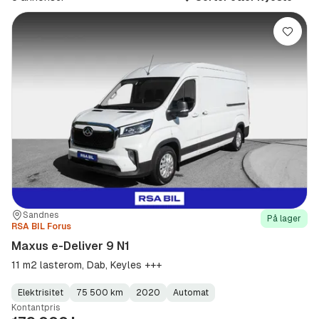
Lagre
Sted:
Forhandler:
Sandnes
På lager
RSA BIL Forus
Maxus e-Deliver 9 N1
11 m2 lasterom, Dab, Keyles +++
Elektrisitet
75 500 km
2020
Automat
Fuel
Kilometerstand
Model
Gearbox
:
Kontantpris
Type
Year
Type
:
:
: