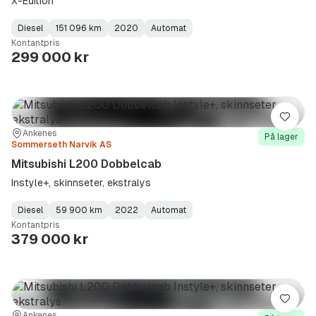
X-Edition
Diesel
151 096 km
2020
Automat
Fuel
Kilometerstand
Model
Gearbox
:
Kontantpris
Type
Year
Type
:
:
:
299 000 kr
Lagre
Sted:
Forhandler:
Ankenes
På lager
Sommerseth Narvik AS
Mitsubishi L200 Dobbelcab
Instyle+, skinnseter, ekstralys
Diesel
59 900 km
2022
Automat
Fuel
Kilometerstand
Model
Gearbox
:
Kontantpris
Type
Year
Type
:
:
:
379 000 kr
Lagre
Ankenes