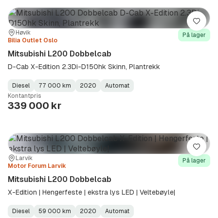
Lagre
Sted:
Forhandler:
Høvik
På lager
Bilia Outlet Oslo
Mitsubishi L200 Dobbelcab
D-Cab X-Edition 2.3Di-D150hk Skinn, Plantrekk
Diesel
77 000 km
2020
Automat
Fuel
Kilometerstand
Model
Gearbox
:
Kontantpris
Type
Year
Type
:
:
:
339 000 kr
Lagre
Sted:
Forhandler:
Larvik
På lager
Motor Forum Larvik
Mitsubishi L200 Dobbelcab
X-Edition | Hengerfeste | ekstra lys LED | Veltebøyle|
Diesel
59 000 km
2020
Automat
Fuel
Kilometerstand
Model
Gearbox
: