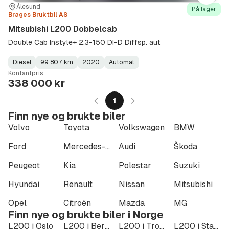
Sted:
Forhandler:
Ålesund
På lager
Brages Bruktbil AS
Mitsubishi L200 Dobbelcab
Double Cab Instyle+ 2.3-150 DI-D Diffsp. aut
Diesel
99 807 km
2020
Automat
Fuel
Kilometerstand
Model
Gearbox
:
Kontantpris
Type
Year
Type
:
:
:
338 000 kr
1
Finn nye og brukte biler
Volvo
Toyota
Volkswagen
BMW
Ford
Mercedes-Benz
Audi
Škoda
Peugeot
Kia
Polestar
Suzuki
Hyundai
Renault
Nissan
Mitsubishi
Opel
Citroën
Mazda
MG
Finn nye og brukte biler i Norge
L200 i Oslo
L200 i Bergen
L200 i Trondheim
L200 i Stavanger