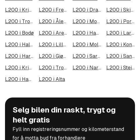
L200 i Kristiansand
L200 i Fredrikstad
L200 i Drammen
L200 i Skien
L200 i Tromsø
L200 i Ålesund
L200 i Moss
L200 i Porsgrunn
L200 i Bodø
L200 i Arendal
L200 i Hamar
L200 i Larvik
L200 i Halden
L200 i Lillehammer
L200 i Molde
L200 i Kongsberg
L200 i Harstad
L200 i Gjøvik
L200 i Sarpsborg
L200 i Sandefjord
L200 i Kristiansund
L200 i Tromsdalen
L200 i Narvik
L200 i Steinkjer
L200 i Haugesund
L200 i Alta
Selg bilen din raskt, trygt og
helt gratis
Fyll inn registreringsnummer og kilometerstand
for å motta bud fra forhandlere