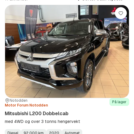
Lagre
Sted:
Forhandler:
Notodden
På lager
Motor Forum Notodden
Mitsubishi L200 Dobbelcab
med 4WD og over 3 tonns hengervekt
Diesel
92 000 km
2020
Automat