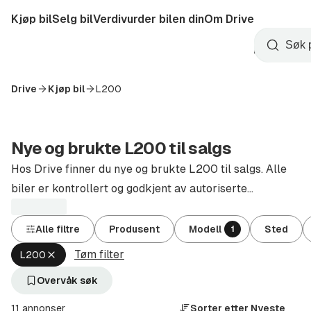
Hopp
Kjøp bil
Selg bil
Verdivurder bilen din
Om Drive
til
Opprett
hovedinnhold
Startside
Søk
konto
Drive
Kjøp bil
L200
Nye og brukte L200 til salgs
Hos Drive finner du nye og brukte L200 til salgs. Alle
biler er kontrollert og godkjent av autoriserte
forhandlere.
Alle filtre
Produsent
Modell
Sted
1
Tøm filter
Fjern
L200
aktivt
filter
Overvåk søk
L200
(Modell)
11 annonser
Sorter etter
Nyeste