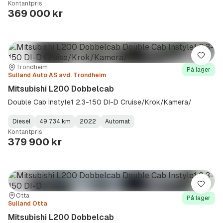
Kontantpris
Type
Year
Type
:
:
:
369 000 kr
Lagre
Sted:
Forhandler:
Trondheim
På lager
Sulland Auto AS avd. Trondheim
Mitsubishi L200 Dobbelcab
Double Cab Instyle1 2.3-150 DI-D Cruise/Krok/Kamera/
Diesel
49 734 km
2022
Automat
Fuel
Kilometerstand
Model
Gearbox
:
Kontantpris
Type
Year
Type
:
:
:
379 900 kr
Lagre
Sted:
Forhandler:
Otta
På lager
Sulland Otta
Mitsubishi L200 Dobbelcab