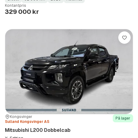
Fuel
Kilometerstand
Model
Gearbox
:
Kontantpris
Type
Year
Type
:
:
:
329 000 kr
Lagre
Sted:
Forhandler:
Kongsvinger
På lager
Sulland Kongsvinger AS
Mitsubishi L200 Dobbelcab