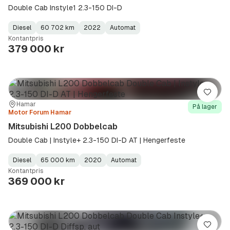
Double Cab Instyle1 2.3-150 DI-D
Diesel
60 702 km
2022
Automat
Fuel
Kilometerstand
Model
Gearbox
:
Kontantpris
Type
Year
Type
:
:
:
379 000 kr
Lagre
Sted:
Forhandler:
Hamar
På lager
Motor Forum Hamar
Mitsubishi L200 Dobbelcab
Double Cab | Instyle+ 2.3-150 DI-D AT | Hengerfeste
Diesel
65 000 km
2020
Automat
Fuel
Kilometerstand
Model
Gearbox
:
Kontantpris
Type
Year
Type
:
:
:
369 000 kr
Lagre