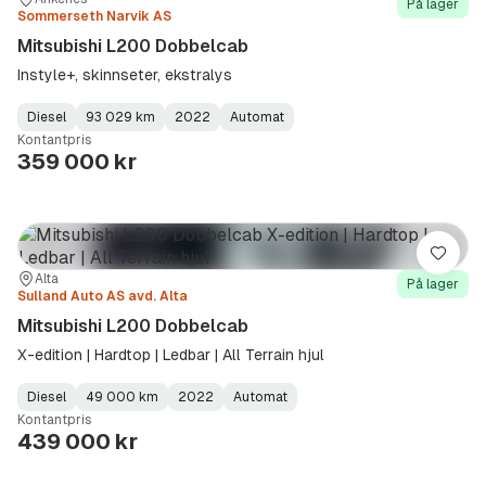
Sted:
Forhandler:
På lager
Sommerseth Narvik AS
Mitsubishi L200 Dobbelcab
Instyle+, skinnseter, ekstralys
Diesel
93 029 km
2022
Automat
Fuel
Kilometerstand
Model
Gearbox
:
Kontantpris
Type
Year
Type
:
:
:
359 000 kr
Lagre
Sted:
Forhandler:
Alta
På lager
Sulland Auto AS avd. Alta
Mitsubishi L200 Dobbelcab
X-edition | Hardtop | Ledbar | All Terrain hjul
Diesel
49 000 km
2022
Automat
Fuel
Kilometerstand
Model
Gearbox
:
Kontantpris
Type
Year
Type
:
:
:
439 000 kr