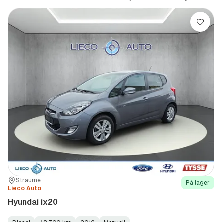
Lagre
Sted:
Forhandler:
Straume
På lager
Lieco Auto
Hyundai ix20