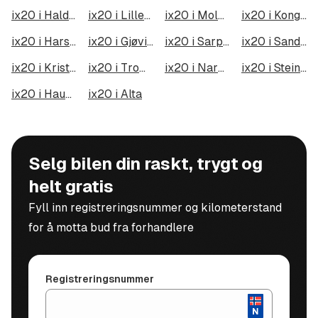
ix20 i Halden
ix20 i Lillehammer
ix20 i Molde
ix20 i Kongsberg
ix20 i Harstad
ix20 i Gjøvik
ix20 i Sarpsborg
ix20 i Sandefjord
ix20 i Kristiansund
ix20 i Tromsdalen
ix20 i Narvik
ix20 i Steinkjer
ix20 i Haugesund
ix20 i Alta
Selg bilen din raskt, trygt og
helt gratis
Fyll inn registreringsnummer og kilometerstand
for å motta bud fra forhandlere
Registreringsnummer