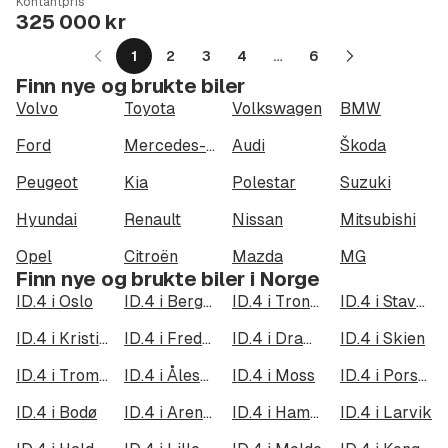
Kontantpris
Type
Year
Type
:
:
:
325 000 kr
1
2
3
4
…
6
Neste
Finn nye og brukte biler
side
Volvo
Toyota
Volkswagen
BMW
Ford
Mercedes-Benz
Audi
Škoda
Peugeot
Kia
Polestar
Suzuki
Hyundai
Renault
Nissan
Mitsubishi
Opel
Citroën
Mazda
MG
Finn nye og brukte biler i Norge
ID.4 i Oslo
ID.4 i Bergen
ID.4 i Trondheim
ID.4 i Stavanger
ID.4 i Kristiansand
ID.4 i Fredrikstad
ID.4 i Drammen
ID.4 i Skien
ID.4 i Tromsø
ID.4 i Ålesund
ID.4 i Moss
ID.4 i Porsgrunn
ID.4 i Bodø
ID.4 i Arendal
ID.4 i Hamar
ID.4 i Larvik