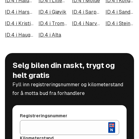
ID.4 i Halden
ID.4 i Lillehammer
ID.4 i Molde
ID.4 i Kongsberg
ID.4 i Harstad
ID.4 i Gjøvik
ID.4 i Sarpsborg
ID.4 i Sandefjord
ID.4 i Kristiansund
ID.4 i Tromsdalen
ID.4 i Narvik
ID.4 i Steinkjer
ID.4 i Haugesund
ID.4 i Alta
Selg bilen din raskt, trygt og
helt gratis
Fyll inn registreringsnummer og kilometerstand
for å motta bud fra forhandlere
Registreringsnummer
Kilometerstand