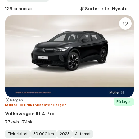
ID.4
2023–
(Modell)
2023
129 annonser
Sorter etter
Nyeste
(Modellår)
Lagre
Sted:
Forhandler:
Bergen
På lager
Møller Bil Bruktbilsenter Bergen
Volkswagen ID.4 Pro
77kwh 174hk
Elektrisitet
80 000 km
2023
Automat
Fuel
Kilometerstand
Model
Gearbox
: