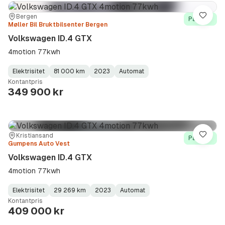
Sted:
Forhandler:
Bergen
Lagre
På lager
Møller Bil Bruktbilsenter Bergen
Volkswagen ID.4 GTX
4motion 77kwh
Elektrisitet
81 000 km
2023
Automat
Fuel
Kilometerstand
Model
Gearbox
:
Kontantpris
Type
Year
Type
:
:
:
349 900 kr
Sted:
Forhandler:
Kristiansand
Lagre
På lager
Gumpens Auto Vest
Volkswagen ID.4 GTX
4motion 77kwh
Elektrisitet
29 269 km
2023
Automat
Fuel
Kilometerstand
Model
Gearbox
:
Kontantpris
Type
Year
Type
:
:
:
409 000 kr