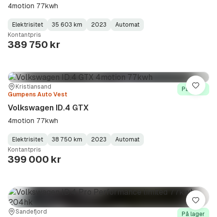
4motion 77kwh
Elektrisitet
35 603 km
2023
Automat
Fuel
Kilometerstand
Model
Gearbox
:
Kontantpris
Type
Year
Type
:
:
:
389 750 kr
Sted:
Forhandler:
Kristiansand
Lagre
På lager
Gumpens Auto Vest
Volkswagen ID.4 GTX
4motion 77kwh
Elektrisitet
38 750 km
2023
Automat
Fuel
Kilometerstand
Model
Gearbox
:
Kontantpris
Type
Year
Type
:
:
:
399 000 kr
Lagre
Sted:
Forhandler:
Sandefjord
På lager