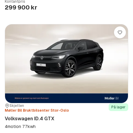
Kontantpris
Type
Year
Type
:
:
:
299 900 kr
Lagre
Sted:
Forhandler:
Skjetten
På lager
Møller Bil Bruktbilsenter Stor-Oslo
Volkswagen ID.4 GTX
4motion 77kwh