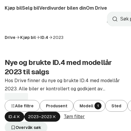
Hopp
Kjøp bil
Selg bil
Verdivurder bilen din
Om Drive
til
Opprett
hovedinnhold
Startside
Søk
konto
Drive
Kjøp bil
ID.4
2023
Nye og brukte ID.4 med modellår
2023 til salgs
Hos Drive finner du nye og brukte ID.4 med modellår
2023. Alle biler er kontrollert og godkjent av
autoriserte forhandlere.
Alle filtre
Produsent
Modell
Sted
1
Tøm filter
Fjern
Fjern
ID.4
2023–2023
aktivt
aktivt
filter
filter
Overvåk søk