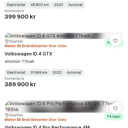
Elektrisitet
48 800 km
2023
Automat
Fuel
Kilometerstand
Model
Gearbox
:
Kontantpris
Type
Year
Type
:
:
:
399 900 kr
Sted:
Forhandler:
Skjetten
Lagre
På lager
Møller Bil Bruktbilsenter Stor-Oslo
Volkswagen ID.4 GTX
4motion 77kwh
Elektrisitet
31 999 km
2023
Automat
Fuel
Kilometerstand
Model
Gearbox
:
Kontantpris
Type
Year
Type
:
:
:
389 900 kr
Lagre
Sted:
Forhandler:
Skjetten
På lager
Møller Bil Bruktbilsenter Stor-Oslo
Volkswagen ID.4 Pro Performance 4M