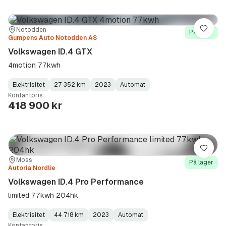
Sted:
Forhandler:
Notodden
Lagre
På lager
Gumpens Auto Notodden AS
Volkswagen ID.4 GTX
4motion 77kwh
Elektrisitet
27 352 km
2023
Automat
Fuel
Kilometerstand
Model
Gearbox
:
Kontantpris
Type
Year
Type
:
:
:
418 900 kr
Lagre
Sted:
Forhandler:
Moss
På lager
Autoria Nordlie
Volkswagen ID.4 Pro Performance
limited 77kwh 204hk
Elektrisitet
44 718 km
2023
Automat
Fuel
Kilometerstand
Model
Gearbox
:
Kontantpris