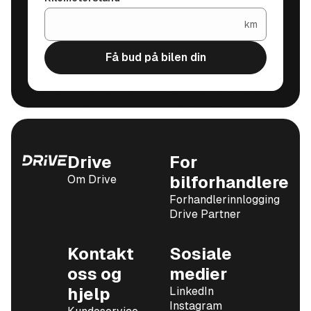
km
Få bud på bilen din
Drive
For
Om Drive
bilforhandlere
Forhandlerinnlogging
Drive Partner
Kontakt
Sosiale
oss og
medier
hjelp
LinkedIn
Instagram