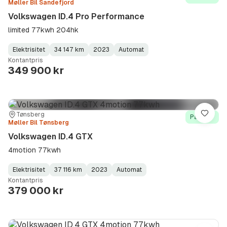
Møller Bil Sandefjord
Volkswagen ID.4 Pro Performance
limited 77kwh 204hk
Elektrisitet
34 147 km
2023
Automat
Fuel
Kilometerstand
Model
Gearbox
:
Kontantpris
Type
Year
Type
:
:
:
349 900 kr
Sted:
Forhandler:
Tønsberg
Lagre
På lager
Møller Bil Tønsberg
Volkswagen ID.4 GTX
4motion 77kwh
Elektrisitet
37 116 km
2023
Automat
Fuel
Kilometerstand
Model
Gearbox
:
Kontantpris
Type
Year
Type
:
:
:
379 000 kr