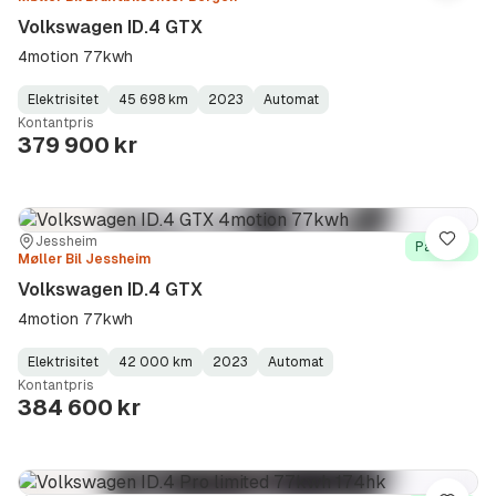
Volkswagen ID.4 GTX
4motion 77kwh
Elektrisitet
45 698 km
2023
Automat
Fuel
Kilometerstand
Model
Gearbox
:
Kontantpris
Type
Year
Type
:
:
:
379 900 kr
Sted:
Forhandler:
Jessheim
Lagre
På lager
Møller Bil Jessheim
Volkswagen ID.4 GTX
4motion 77kwh
Elektrisitet
42 000 km
2023
Automat
Fuel
Kilometerstand
Model
Gearbox
:
Kontantpris
Type
Year
Type
:
:
:
384 600 kr