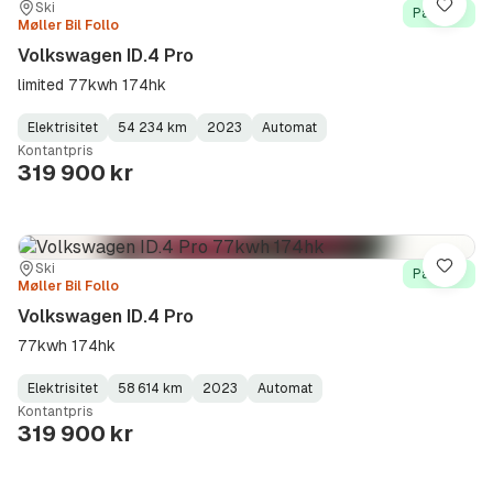
Sted:
Forhandler:
Ski
Lagre
På lager
Møller Bil Follo
Volkswagen ID.4 Pro
limited 77kwh 174hk
Elektrisitet
54 234 km
2023
Automat
Fuel
Kilometerstand
Model
Gearbox
:
Kontantpris
Type
Year
Type
:
:
:
319 900 kr
Sted:
Forhandler:
Ski
Lagre
På lager
Møller Bil Follo
Volkswagen ID.4 Pro
77kwh 174hk
Elektrisitet
58 614 km
2023
Automat
Fuel
Kilometerstand
Model
Gearbox
:
Kontantpris
Type
Year
Type
:
:
:
319 900 kr