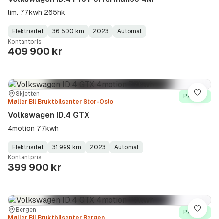
lim. 77kwh 265hk
Elektrisitet
36 500 km
2023
Automat
Fuel
Kilometerstand
Model
Gearbox
:
Kontantpris
Type
Year
Type
:
:
:
409 900 kr
Sted:
Forhandler:
Skjetten
Lagre
På lager
Møller Bil Bruktbilsenter Stor-Oslo
Volkswagen ID.4 GTX
4motion 77kwh
Elektrisitet
31 999 km
2023
Automat
Fuel
Kilometerstand
Model
Gearbox
:
Kontantpris
Type
Year
Type
:
:
:
399 900 kr
Sted:
Forhandler:
Bergen
Lagre
På lager
Møller Bil Bruktbilsenter Bergen