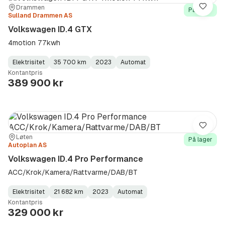
Sted:
Forhandler:
Drammen
Lagre
På lager
Sulland Drammen AS
Volkswagen ID.4 GTX
4motion 77kwh
Elektrisitet
35 700 km
2023
Automat
Fuel
Kilometerstand
Model
Gearbox
:
Kontantpris
Type
Year
Type
:
:
:
389 900 kr
Lagre
Sted:
Forhandler:
Løten
På lager
Autoplan AS
Volkswagen ID.4 Pro Performance
ACC/Krok/Kamera/Rattvarme/DAB/BT
Elektrisitet
21 682 km
2023
Automat
Fuel
Kilometerstand
Model
Gearbox
:
Kontantpris
Type
Year
Type
:
:
:
329 000 kr