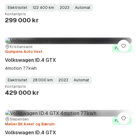
Elektrisitet
122 400 km
2023
Automat
Fuel
Kilometerstand
Model
Gearbox
:
Kontantpris
Type
Year
Type
:
:
:
299 000 kr
Sted:
Forhandler:
Kristiansand
Lagre
På lager
Gumpens Auto Vest
Volkswagen ID.4 GTX
4motion 77kwh
Elektrisitet
28 000 km
2023
Automat
Fuel
Kilometerstand
Model
Gearbox
:
Kontantpris
Type
Year
Type
:
:
:
429 000 kr
Sted:
Forhandler:
Slependen
Lagre
På lager
Møller Bil Asker og Bærum
Volkswagen ID.4 GTX