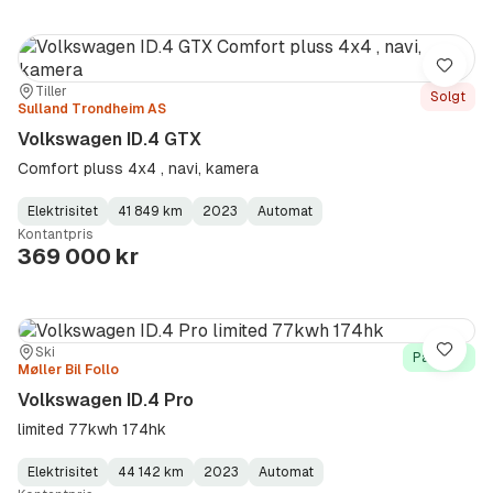
Lagre
Sted:
Forhandler:
Tiller
Solgt
Sulland Trondheim AS
Volkswagen ID.4 GTX
Comfort pluss 4x4 , navi, kamera
Elektrisitet
41 849 km
2023
Automat
Fuel
Kilometerstand
Model
Gearbox
:
Kontantpris
Type
Year
Type
:
:
:
369 000 kr
Sted:
Forhandler:
Ski
Lagre
På lager
Møller Bil Follo
Volkswagen ID.4 Pro
limited 77kwh 174hk
Elektrisitet
44 142 km
2023
Automat
Fuel
Kilometerstand
Model
Gearbox
: