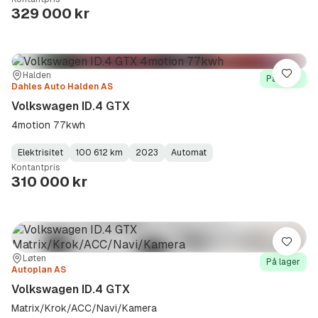
Type
Year
Type
:
:
:
329 000 kr
Sted:
Forhandler:
Halden
Lagre
På lager
Dahles Auto Halden AS
Volkswagen ID.4 GTX
4motion 77kwh
Elektrisitet
100 612 km
2023
Automat
Fuel
Kilometerstand
Model
Gearbox
:
Kontantpris
Type
Year
Type
:
:
:
310 000 kr
Lagre
Sted:
Forhandler:
Løten
På lager
Autoplan AS
Volkswagen ID.4 GTX
Matrix/Krok/ACC/Navi/Kamera