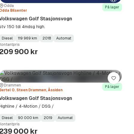
Sted:
Forhandler:
Odda
På lager
Odda Bilsenter
Volkswagen Golf Stasjonsvogn
stv 150 tdi 4mdsg high.
Diesel
119 969 km
2018
Automat
Fuel
Kilometerstand
Model
Gearbox
:
Kontantpris
Type
Year
Type
:
:
:
209 900 kr
Lagre
Sted:
Forhandler:
Drammen
På lager
Bertel O. Steen Drammen, Åssiden
Volkswagen Golf Stasjonsvogn
Highline / 4-Motion / DSG /
Diesel
90 000 km
2019
Automat
Fuel
Kilometerstand
Model
Gearbox
:
Kontantpris
Type
Year
Type
:
:
:
239 000 kr