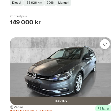
Diesel
158 626 km
2016
Manuell
Fuel
Kilometerstand
Model
Gearbox
:
Type
Year
Type
:
:
:
Kontantpris
149 000 kr
Lag
Sted:
Forhandler:
Vadsø
På lager