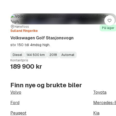
Lag
Sted:
Forhandler:
Hønefoss
På lager
Sulland Ringerike
Volkswagen Golf Stasjonsvogn
stv 150 tdi 4mdsg high.
Diesel
144 500 km
2018
Automat
Fuel
Kilometerstand
Model
Gearbox
:
Kontantpris
Type
Year
Type
:
:
:
189 900 kr
Finn nye og brukte biler
Volvo
Toyota
Ford
Mercedes-
Peugeot
Kia