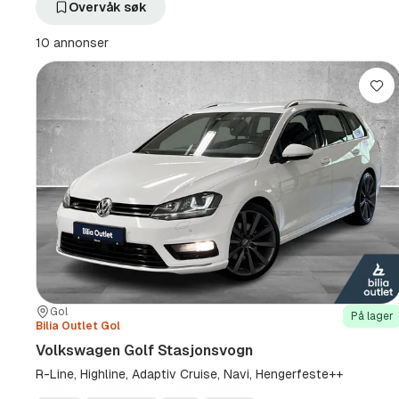
filter
filter
Overvåk søk
Golf
Firehjulsdrift
(Modell)
(Drivhjul)
10 annonser
Lag
Sted:
Forhandler:
Gol
På lager
Bilia Outlet Gol
Volkswagen Golf Stasjonsvogn
R-Line, Highline, Adaptiv Cruise, Navi, Hengerfeste++