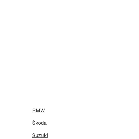
BMW
Škoda
Suzuki