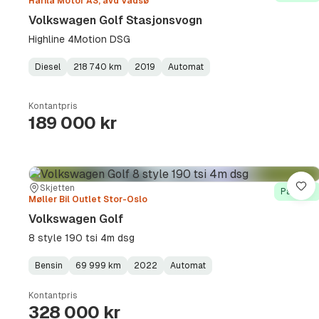
Harila Motor AS, avd Vadsø
Volkswagen Golf Stasjonsvogn
Highline 4Motion DSG
Diesel
218 740 km
2019
Automat
Fuel
Kilometerstand
Model
Gearbox
:
Type
Year
Type
:
:
:
Kontantpris
189 000 kr
Sted:
Forhandler:
Skjetten
Lag
På lager
Møller Bil Outlet Stor-Oslo
Volkswagen Golf
8 style 190 tsi 4m dsg
Bensin
69 999 km
2022
Automat
Fuel
Kilometerstand
Model
Gearbox
:
Type
Year
Type
:
:
:
Kontantpris
328 000 kr