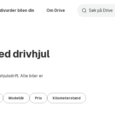
divurder bilen din
Om Drive
Søk
d drivhjul
julsdrift. Alle biler er
Modellår
Pris
Kilometerstand