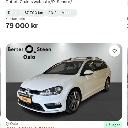
Outlet! Cruise/webasto/P-Sensor/
Diesel
187 700 km
2012
Manuell
Fuel
Kilometerstand
Model
Gearbox
:
Kontantpris
Type
Year
Type
:
:
:
79 000 kr
re
Lagre
Sted:
Forhandler:
Oslo
På lager