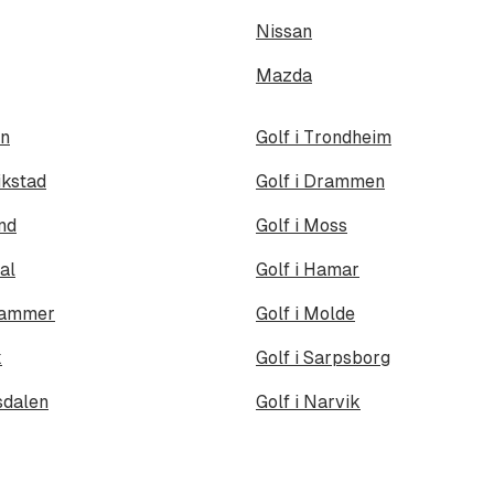
Nissan
Mazda
en
Golf i Trondheim
ikstad
Golf i Drammen
und
Golf i Moss
al
Golf i Hamar
ehammer
Golf i Molde
k
Golf i Sarpsborg
sdalen
Golf i Narvik