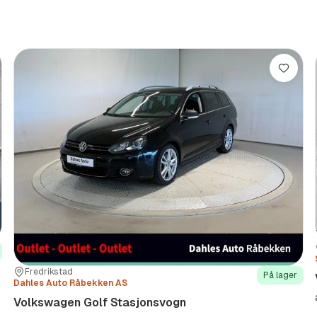
re
Lagre
Sted:
Forhandler:
Fredrikstad
På lager
Dahles Auto Råbekken AS
Volkswagen Golf Stasjonsvogn