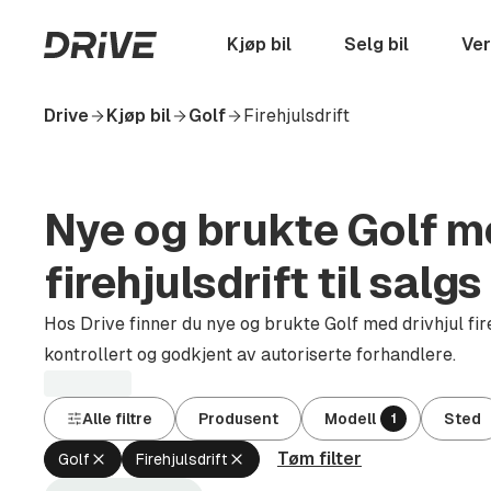
Hopp
til
Startside
Kjøp bil
Selg bil
Ver
hovedinnhold
Drive
Kjøp bil
Golf
Firehjulsdrift
Nye og brukte Golf me
firehjulsdrift til salgs
Hos Drive finner du nye og brukte Golf med drivhjul fireh
kontrollert og godkjent av autoriserte forhandlere.
Alle filtre
Produsent
Modell
Sted
1
Tøm filter
Fjern
Fjern
Golf
Firehjulsdrift
aktivt
aktivt