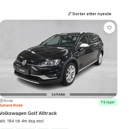
Sorter etter
nyeste
Lagre
Sted:
Forhandler:
Bodø
På lager
Sulland Bodø
Volkswagen Golf Alltrack
allt. 184 tdi 4m dsg excl