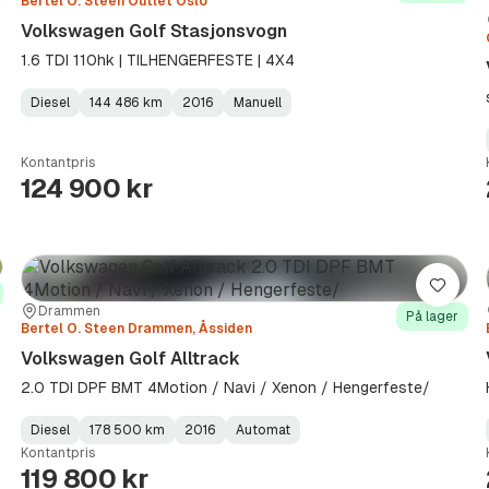
Bertel O. Steen Outlet Oslo
Volkswagen Golf Stasjonsvogn
1.6 TDI 110hk | TILHENGERFESTE | 4X4
Diesel
144 486 km
2016
Manuell
Fuel
Kilometerstand
Model
Gearbox
:
Type
Year
Type
:
:
:
Kontantpris
124 900 kr
re
Lagre
Sted:
Forhandler:
Drammen
På lager
Bertel O. Steen Drammen, Åssiden
Volkswagen Golf Alltrack
2.0 TDI DPF BMT 4Motion / Navi / Xenon / Hengerfeste/
Diesel
178 500 km
2016
Automat
Fuel
Kilometerstand
Model
Gearbox
:
Kontantpris
Type
Year
Type
:
:
:
119 800 kr