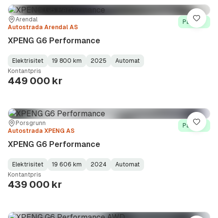
Sted:
Forhandler:
Arendal
Lagre
På lager
Autostrada Arendal AS
XPENG G6 Performance
Elektrisitet
19 800 km
2025
Automat
Fuel
Kilometerstand
Model
Gearbox
:
Kontantpris
Type
Year
Type
:
:
:
449 000 kr
Sted:
Forhandler:
Porsgrunn
Lagre
På lager
Autostrada XPENG AS
XPENG G6 Performance
Elektrisitet
19 606 km
2024
Automat
Fuel
Kilometerstand
Model
Gearbox
:
Kontantpris
Type
Year
Type
:
:
:
439 000 kr