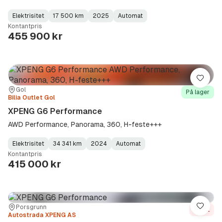
Elektrisitet
17 500 km
2025
Automat
Fuel
Kilometerstand
Model
Gearbox
:
Kontantpris
Type
Year
Type
:
:
:
455 900 kr
Lagre
Sted:
Forhandler:
Gol
På lager
Bilia Outlet Gol
XPENG G6 Performance
AWD Performance, Panorama, 360, H-feste+++
Elektrisitet
34 341 km
2024
Automat
Fuel
Kilometerstand
Model
Gearbox
:
Kontantpris
Type
Year
Type
:
:
:
415 000 kr
Sted:
Forhandler:
Porsgrunn
Lagre
Solgt
Autostrada XPENG AS