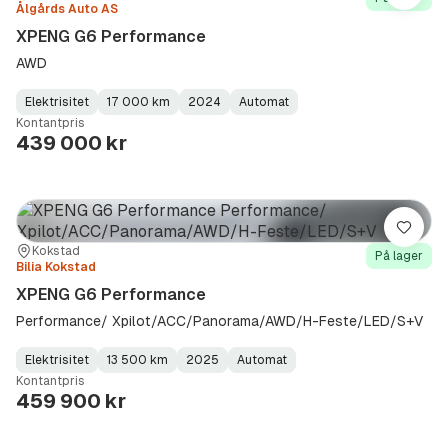
Ålgårds Auto AS
XPENG G6 Performance
AWD
Elektrisitet
17 000 km
2024
Automat
Fuel
Kilometerstand
Model
Gearbox
:
Kontantpris
Type
Year
Type
:
:
:
439 000 kr
Lagre
Sted:
Forhandler:
Kokstad
På lager
Bilia Kokstad
XPENG G6 Performance
Performance/ Xpilot/ACC/Panorama/AWD/H-Feste/LED/S+V
Elektrisitet
13 500 km
2025
Automat
Fuel
Kilometerstand
Model
Gearbox
:
Kontantpris
Type
Year
Type
:
:
:
459 900 kr