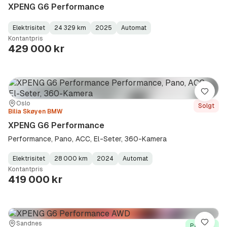
XPENG G6 Performance
Elektrisitet
24 329 km
2025
Automat
Fuel
Kilometerstand
Model
Gearbox
:
Kontantpris
Type
Year
Type
:
:
:
429 000 kr
Lagre
Sted:
Forhandler:
Oslo
Solgt
Bilia Skøyen BMW
XPENG G6 Performance
Performance, Pano, ACC, El-Seter, 360-Kamera
Elektrisitet
28 000 km
2024
Automat
Fuel
Kilometerstand
Model
Gearbox
:
Kontantpris
Type
Year
Type
:
:
:
419 000 kr
Sted:
Forhandler:
Sandnes
Lagre
På lager