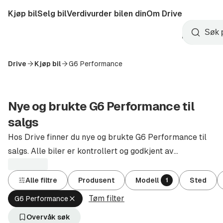
Hopp
Kjøp bil
Selg bil
Verdivurder bilen din
Om Drive
til
Opprett
hovedinnhold
Startside
Søk
konto
Drive
Kjøp bil
G6 Performance
Nye og brukte G6 Performance til
salgs
Hos Drive finner du nye og brukte G6 Performance til
salgs. Alle biler er kontrollert og godkjent av
autoriserte forhandlere.
Alle filtre
Produsent
Modell
Sted
1
Tøm filter
Fjern
G6 Performance
aktivt
filter
Overvåk søk