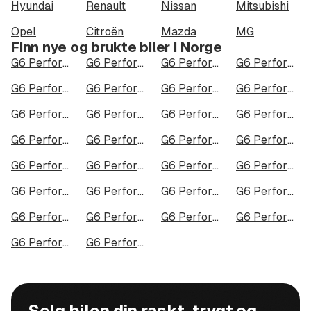
Hyundai
Renault
Nissan
Mitsubishi
Opel
Citroën
Mazda
MG
Finn nye og brukte biler i Norge
G6 Performance i Oslo
G6 Performance i Bergen
G6 Performance i Trondheim
G6 Performance i Stavanger
G6 Performance i Kristiansand
G6 Performance i Fredrikstad
G6 Performance i Drammen
G6 Performance i Skien
G6 Performance i Tromsø
G6 Performance i Ålesund
G6 Performance i Moss
G6 Performance i Porsgrunn
G6 Performance i Bodø
G6 Performance i Arendal
G6 Performance i Hamar
G6 Performance i Larvik
G6 Performance i Halden
G6 Performance i Lillehammer
G6 Performance i Molde
G6 Performance i Kongsberg
G6 Performance i Harstad
G6 Performance i Gjøvik
G6 Performance i Sarpsborg
G6 Performance i Sandefjord
G6 Performance i Kristiansund
G6 Performance i Tromsdalen
G6 Performance i Narvik
G6 Performance i Steinkjer
G6 Performance i Haugesund
G6 Performance i Alta
Selg bilen din raskt, trygt og