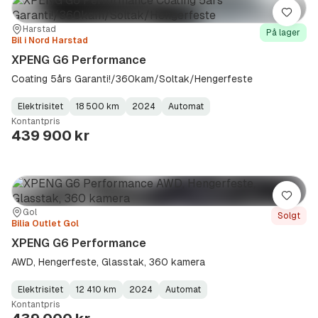
Lagre
Sted:
Forhandler:
Harstad
På lager
Bil i Nord Harstad
XPENG G6 Performance
Coating 5års Garanti!/360kam/Soltak/Hengerfeste
Elektrisitet
18 500 km
2024
Automat
Fuel
Kilometerstand
Model
Gearbox
:
Kontantpris
Type
Year
Type
:
:
:
439 900 kr
Lagre
Sted:
Forhandler:
Gol
Solgt
Bilia Outlet Gol
XPENG G6 Performance
AWD, Hengerfeste, Glasstak, 360 kamera
Elektrisitet
12 410 km
2024
Automat
Fuel
Kilometerstand
Model
Gearbox
:
Kontantpris
Type
Year
Type
:
:
: