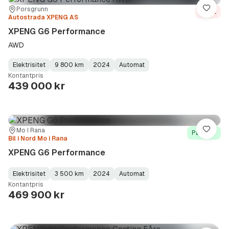
Sted:
Forhandler:
Porsgrunn
Lagre
Solgt
Autostrada XPENG AS
XPENG G6 Performance
AWD
Elektrisitet
9 800 km
2024
Automat
Fuel
Kilometerstand
Model
Gearbox
:
Kontantpris
Type
Year
Type
:
:
:
439 000 kr
Sted:
Forhandler:
Mo I Rana
Lagre
På lager
Bil i Nord Mo i Rana
XPENG G6 Performance
Elektrisitet
3 500 km
2024
Automat
Fuel
Kilometerstand
Model
Gearbox
:
Kontantpris
Type
Year
Type
:
:
:
469 900 kr