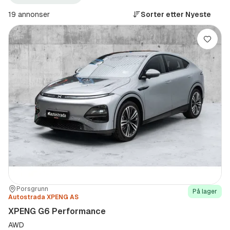
G6
Performance
19 annonser
Sorter etter
Nyeste
(Modell)
Lagre
Sted:
Forhandler:
Porsgrunn
På lager
Autostrada XPENG AS
XPENG G6 Performance
AWD