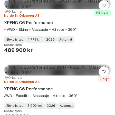
Lagre
Sted:
Forhandler:
Orkanger
På lager
Nardo Bil Orkanger AS
XPENG G6 Performance
- AWD - Skinn - Massasje - H.feste - 360*
Elektrisitet
4 773 km
2026
Automat
Fuel
Kilometerstand
Model
Gearbox
:
Kontantpris
Type
Year
Type
:
:
:
489 900 kr
Lagre
Sted:
Forhandler:
Orkanger
Solgt
Nardo Bil Orkanger AS
XPENG G6 Performance
AWD - Facelift - Massasje - H.feste - 360*
Elektrisitet
5 003 km
2026
Automat
Fuel
Kilometerstand
Model
Gearbox
:
Kontantpris
Type
Year
Type
:
:
: