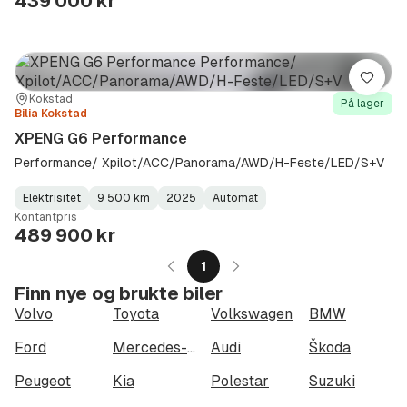
439 000 kr
Lagre
Sted:
Forhandler:
Kokstad
På lager
Bilia Kokstad
XPENG G6 Performance
Performance/ Xpilot/ACC/Panorama/AWD/H-Feste/LED/S+V
Elektrisitet
9 500 km
2025
Automat
Fuel
Kilometerstand
Model
Gearbox
:
Kontantpris
Type
Year
Type
:
:
:
489 900 kr
1
Finn nye og brukte biler
Volvo
Toyota
Volkswagen
BMW
Ford
Mercedes-Benz
Audi
Škoda
Peugeot
Kia
Polestar
Suzuki