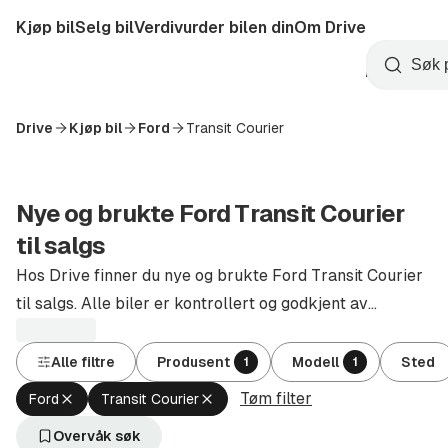
Hopp
Kjøp bil
Selg bil
Verdivurder bilen din
Om Drive
til
Opprett
hovedinnhold
Startside
Søk
konto
Drive
Kjøp bil
Ford
Transit Courier
Nye og brukte Ford Transit Courier
til salgs
Hos Drive finner du nye og brukte Ford Transit Courier
til salgs. Alle biler er kontrollert og godkjent av
autoriserte forhandlere.
Alle filtre
Produsent
Modell
Sted
1
1
Tøm filter
Fjern
Fjern
Ford
Transit Courier
aktivt
aktivt
filter
filter
Overvåk søk