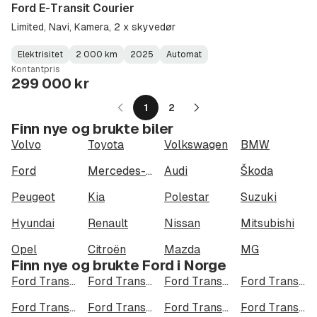
Ford E-Transit Courier
Limited, Navi, Kamera, 2 x skyvedør
Elektrisitet
2 000 km
2025
Automat
Fuel
Kilometerstand
Model
Gearbox
:
Kontantpris
Type
Year
Type
:
:
:
299 000 kr
1
2
Neste
Finn nye og brukte biler
side
Volvo
Toyota
Volkswagen
BMW
Ford
Mercedes-Benz
Audi
Škoda
Peugeot
Kia
Polestar
Suzuki
Hyundai
Renault
Nissan
Mitsubishi
Opel
Citroën
Mazda
MG
Finn nye og brukte Ford i Norge
Ford Transit Courier i Oslo
Ford Transit Courier i Bergen
Ford Transit Courier i Trondheim
Ford Transit Courier i Stavanger
Ford Transit Courier i Kristiansand
Ford Transit Courier i Fredrikstad
Ford Transit Courier i Drammen
Ford Transit Courier i Skien