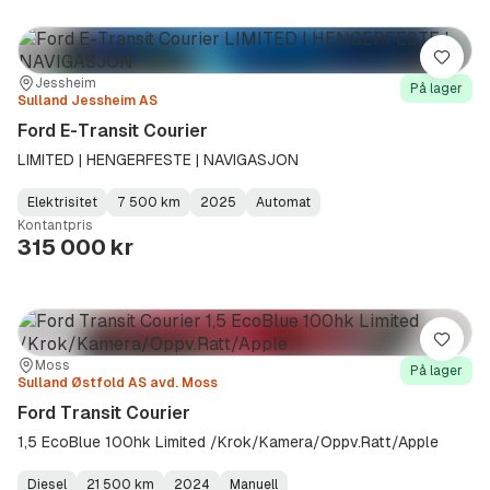
Lagre
Sted:
Forhandler:
Jessheim
På lager
Sulland Jessheim AS
Ford E-Transit Courier
LIMITED | HENGERFESTE | NAVIGASJON
Elektrisitet
7 500 km
2025
Automat
Fuel
Kilometerstand
Model
Gearbox
:
Kontantpris
Type
Year
Type
:
:
:
315 000 kr
Lagre
Sted:
Forhandler:
Moss
På lager
Sulland Østfold AS avd. Moss
Ford Transit Courier
1,5 EcoBlue 100hk Limited /Krok/Kamera/Oppv.Ratt/Apple
Diesel
21 500 km
2024
Manuell