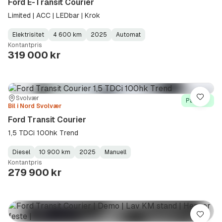
Ford E-Transit Courier
Limited | ACC | LEDbar | Krok
Elektrisitet
4 600 km
2025
Automat
Fuel
Kilometerstand
Model
Gearbox
:
Kontantpris
Type
Year
Type
:
:
:
319 000 kr
Sted:
Forhandler:
Svolvær
Lagre
På lager
Bil i Nord Svolvær
Ford Transit Courier
1,5 TDCi 100hk Trend
Diesel
10 900 km
2025
Manuell
Fuel
Kilometerstand
Model
Gearbox
:
Kontantpris
Type
Year
Type
:
:
:
279 900 kr
Lagre