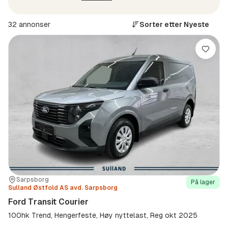
32 annonser
Sorter etter
Nyeste
Lagre
Sted:
Forhandler:
Sarpsborg
På lager
Sulland Østfold AS avd. Sarpsborg
Ford Transit Courier
100hk Trend, Hengerfeste, Høy nyttelast, Reg okt 2025