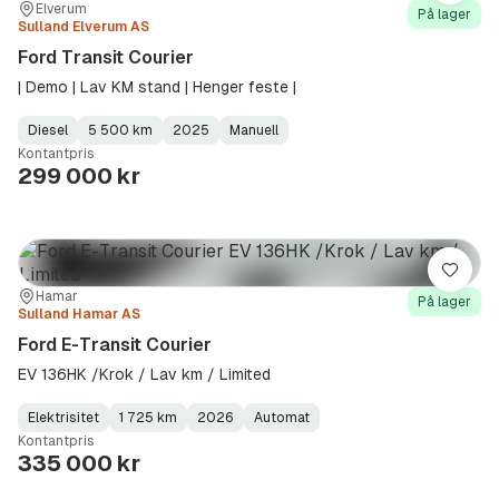
Sted:
Forhandler:
Elverum
På lager
Sulland Elverum AS
Ford Transit Courier
| Demo | Lav KM stand | Henger feste |
Diesel
5 500 km
2025
Manuell
Fuel
Kilometerstand
Model
Gearbox
:
Kontantpris
Type
Year
Type
:
:
:
299 000 kr
Lagre
Sted:
Forhandler:
Hamar
På lager
Sulland Hamar AS
Ford E-Transit Courier
EV 136HK /Krok / Lav km / Limited
Elektrisitet
1 725 km
2026
Automat
Fuel
Kilometerstand
Model
Gearbox
:
Kontantpris
Type
Year
Type
:
:
:
335 000 kr