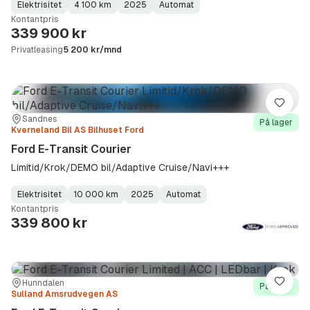
Elektrisitet
4 100 km
2025
Automat
Fuel
Kilometerstand
Model
Gearbox
:
Kontantpris
Type
Year
Type
:
:
:
339 900 kr
Privatleasing
5 200 kr/mnd
Lagre
Sted:
Forhandler:
Sandnes
På lager
Kverneland Bil AS Bilhuset Ford
Ford E-Transit Courier
Limitid/Krok/DEMO bil/Adaptive Cruise/Navi+++
Elektrisitet
10 000 km
2025
Automat
Fuel
Kilometerstand
Model
Gearbox
:
Kontantpris
Type
Year
Type
:
:
:
339 800 kr
Sted:
Forhandler:
Hunndalen
Lagre
På lager
Sulland Amsrudvegen AS