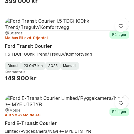
399 000 kr
Lagre
Sted:
Forhandler:
Stjørdal
På lager
Melhus Bil avd. Stjørdal
Ford Transit Courier
1,5 TDCi 100hk Trend/Tregulv/Komfortvegg
Diesel
23 047 km
2023
Manuell
Fuel
Kilometerstand
Model
Gearbox
:
Kontantpris
Type
Year
Type
:
:
:
149 900 kr
Lagre
Sted:
Forhandler:
Molde
På lager
Auto 8-8 Molde AS
Ford E-Transit Courier
Limited/Ryggekamera/Navi ++ MYE UTSTYR