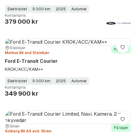
Elektrisitet
5 000 km
2025
Automat
Fuel
Kilometerstand
Model
Gearbox
:
Kontantpris
Type
Year
Type
:
:
:
379 000 kr
Sted:
Forhandler:
Steinkjer
Lagre
På lager
Melhus Bil avd Steinkjer
Ford E-Transit Courier
KROK/ACC/KAM++
Elektrisitet
5 000 km
2025
Automat
Fuel
Kilometerstand
Model
Gearbox
:
Kontantpris
Type
Year
Type
:
:
:
349 900 kr
Lagre
Sted:
Forhandler:
Skien
På lager
Solberg Bil AS avd. Skien