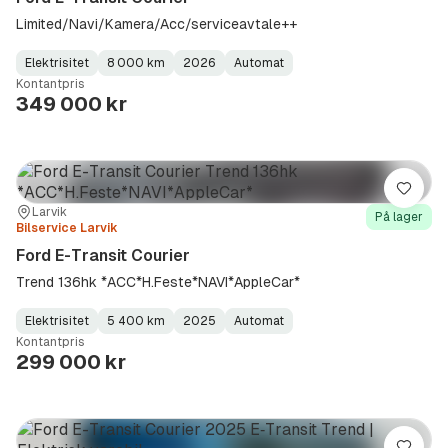
Limited/Navi/Kamera/Acc/serviceavtale++
Elektrisitet
8 000 km
2026
Automat
Fuel
Kilometerstand
Model
Gearbox
:
Kontantpris
Type
Year
Type
:
:
:
349 000 kr
Lagre
Sted:
Forhandler:
Larvik
På lager
Bilservice Larvik
Ford E-Transit Courier
Trend 136hk *ACC*H.Feste*NAVI*AppleCar*
Elektrisitet
5 400 km
2025
Automat
Fuel
Kilometerstand
Model
Gearbox
:
Kontantpris
Type
Year
Type
:
:
:
299 000 kr