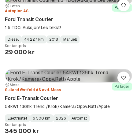
Sted:
Forhandler:
Løten
Lagre
På lager
Autoplan AS
Ford Transit Courier
1.5 TDCi Auksjon! Les tekst!
Diesel
44 227 km
2018
Manuell
Fuel
Kilometerstand
Model
Gearbox
:
Kontantpris
Type
Year
Type
:
:
:
29 000 kr
Lagre
Sted:
Forhandler:
Moss
På lager
Sulland Østfold AS avd. Moss
Ford E-Transit Courier
54kWt 136hk Trend /Krok/Kamera/Oppv.Ratt/Apple
Elektrisitet
6 500 km
2026
Automat
Fuel
Kilometerstand
Model
Gearbox
:
Kontantpris
Type
Year
Type
:
:
:
345 000 kr