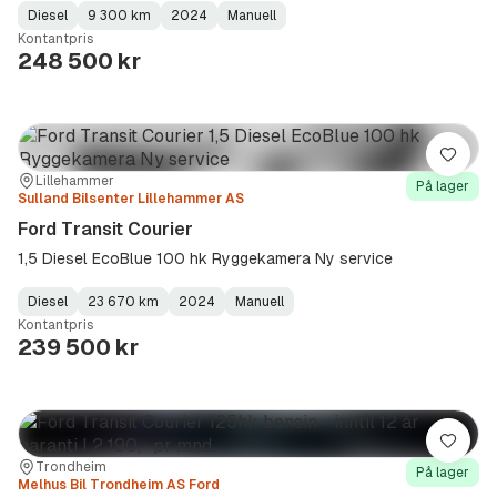
Diesel
9 300 km
2024
Manuell
Fuel
Kilometerstand
Model
Gearbox
:
Kontantpris
Type
Year
Type
:
:
:
248 500 kr
Lagre
Sted:
Forhandler:
Lillehammer
På lager
Sulland Bilsenter Lillehammer AS
Ford Transit Courier
1,5 Diesel EcoBlue 100 hk Ryggekamera Ny service
Diesel
23 670 km
2024
Manuell
Fuel
Kilometerstand
Model
Gearbox
:
Kontantpris
Type
Year
Type
:
:
:
239 500 kr
Lagre
Sted:
Forhandler:
Trondheim
På lager
Melhus Bil Trondheim AS Ford