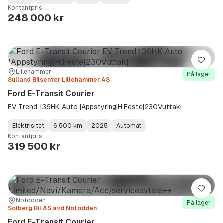
Fuel
Kilometerstand
Model
Gearbox
:
Kontantpris
Type
Year
Type
:
:
:
248 000 kr
Lagre
Sted:
Forhandler:
Lillehammer
På lager
Sulland Bilsenter Lillehammer AS
Ford E-Transit Courier
EV Trend 136HK Auto |Appstyring|H.Feste|230Vuttak|
Elektrisitet
6 500 km
2025
Automat
Fuel
Kilometerstand
Model
Gearbox
:
Kontantpris
Type
Year
Type
:
:
:
319 500 kr
Lagre
Sted:
Forhandler:
Notodden
På lager
Solberg Bil AS avd Notodden
Ford E-Transit Courier