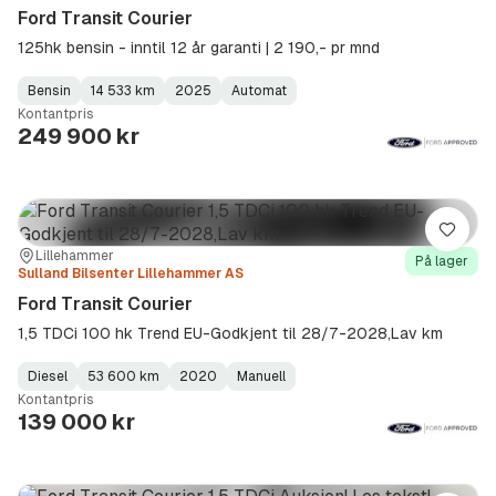
Ford Transit Courier
125hk bensin - inntil 12 år garanti | 2 190,- pr mnd
Bensin
14 533 km
2025
Automat
Fuel
Kilometerstand
Model
Gearbox
:
Kontantpris
Type
Year
Type
:
:
:
249 900 kr
Lagre
Sted:
Forhandler:
Lillehammer
På lager
Sulland Bilsenter Lillehammer AS
Ford Transit Courier
1,5 TDCi 100 hk Trend EU-Godkjent til 28/7-2028,Lav km
Diesel
53 600 km
2020
Manuell
Fuel
Kilometerstand
Model
Gearbox
:
Kontantpris
Type
Year
Type
:
:
:
139 000 kr