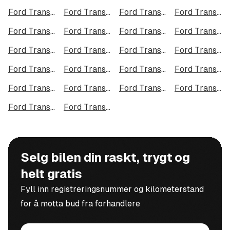
Ford Transit Courier i Tromsø
Ford Transit Courier i Ålesund
Ford Transit Courier i Moss
Ford Transit Courier i Porsgrunn
Ford Transit Courier i Bodø
Ford Transit Courier i Arendal
Ford Transit Courier i Hamar
Ford Transit Courier i Larvik
Ford Transit Courier i Halden
Ford Transit Courier i Lillehammer
Ford Transit Courier i Molde
Ford Transit Courier i Kongsberg
Ford Transit Courier i Harstad
Ford Transit Courier i Gjøvik
Ford Transit Courier i Sarpsborg
Ford Transit Courier i Sandefjord
Ford Transit Courier i Kristiansund
Ford Transit Courier i Tromsdalen
Ford Transit Courier i Narvik
Ford Transit Courier i Steinkjer
Ford Transit Courier i Haugesund
Ford Transit Courier i Alta
Selg bilen din raskt, trygt og
helt gratis
Fyll inn registreringsnummer og kilometerstand
for å motta bud fra forhandlere