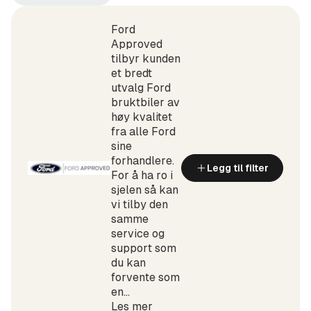
Ford
Transit
(Produsent)
Courier
(Modell)
Ford
Approved
tilbyr kunden
et bredt
utvalg Ford
bruktbiler av
høy kvalitet
fra alle Ford
sine
forhandlere.
Legg til filter
For å ha ro i
sjelen så kan
vi tilby den
samme
service og
support som
du kan
forvente som
en...
Les mer