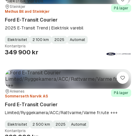
Lagre
Sted:
Forhandler:
Steinkjer
På lager
Melhus Bil avd Steinkjer
Ford E-Transit Courier
2025 E‑Transit Trend | Elektrisk varebil
Elektrisitet
2 100 km
2025
Automat
Fuel
Kilometerstand
Model
Gearbox
:
Kontantpris
Type
Year
Type
:
:
:
349 900 kr
Lagre
Sted:
Forhandler:
Ankenes
På lager
Sommerseth Narvik AS
Ford E-Transit Courier
Limited/Ryggekamera/ACC/Rattvarme/Varme fr.rute +++
Elektrisitet
2 500 km
2025
Automat
Fuel
Kilometerstand
Model
Gearbox
:
Kontantpris
Type
Year
Type
:
:
: