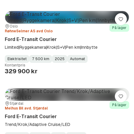
Lagre
Sted:
Forhandler:
Oslo
På lager
RøhneSelmer AS avd Oslo
Ford E-Transit Courier
Limited|Ryggekamera|Krok|S+V|Pen km|Innbytte
Elektrisitet
7 500 km
2025
Automat
Fuel
Kilometerstand
Model
Gearbox
:
Kontantpris
Type
Year
Type
:
:
:
329 900 kr
Lagre
Sted:
Forhandler:
Stjørdal
På lager
Melhus Bil avd. Stjørdal
Ford E-Transit Courier
Trend/Krok/Adaptive Cruise/LED