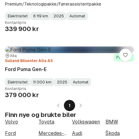
Premium/Teknologipakke/Førerassistentpakke
Elektrisitet
6 119 km
2025
Automat
Fuel
Kilometerstand
Model
Gearbox
:
Kontantpris
Type
Year
Type
:
:
:
339 900 kr
Sted:
Forhandler:
Alta
Lagre
På lager
Sulland Bilsenter Alta AS
Ford Puma Gen-E
Elektrisitet
11 000 km
2025
Automat
Fuel
Kilometerstand
Model
Gearbox
:
Kontantpris
Type
Year
Type
:
:
:
379 000 kr
1
Finn nye og brukte biler
Volvo
Toyota
Volkswagen
BMW
Ford
Mercedes-Benz
Audi
Škoda