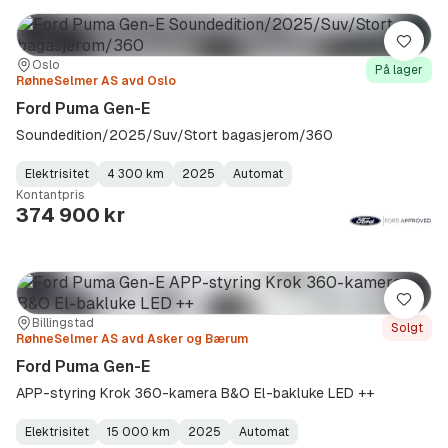
Lagre
Sted:
Forhandler:
Oslo
På lager
RøhneSelmer AS avd Oslo
Ford Puma Gen-E
Soundedition/2025/Suv/Stort bagasjerom/360
Elektrisitet
4 300 km
2025
Automat
Fuel
Kilometerstand
Model
Gearbox
:
Kontantpris
Type
Year
Type
:
:
:
374 900 kr
Lagre
Sted:
Forhandler:
Billingstad
Solgt
RøhneSelmer AS avd Asker og Bærum
Ford Puma Gen-E
APP-styring Krok 360-kamera B&O El-bakluke LED ++
Elektrisitet
15 000 km
2025
Automat
Fuel
Kilometerstand
Model
Gearbox
: