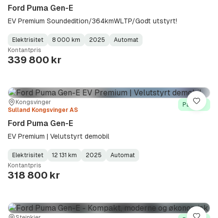
Ford Puma Gen-E
EV Premium Soundedition/364kmWLTP/Godt utstyrt!
Elektrisitet
8 000 km
2025
Automat
Fuel
Kilometerstand
Model
Gearbox
:
Kontantpris
Type
Year
Type
:
:
:
339 800 kr
Sted:
Forhandler:
Kongsvinger
Lagre
På lager
Sulland Kongsvinger AS
Ford Puma Gen-E
EV Premium | Velutstyrt demobil
Elektrisitet
12 131 km
2025
Automat
Fuel
Kilometerstand
Model
Gearbox
:
Kontantpris
Type
Year
Type
:
:
:
318 800 kr
Steinkjer