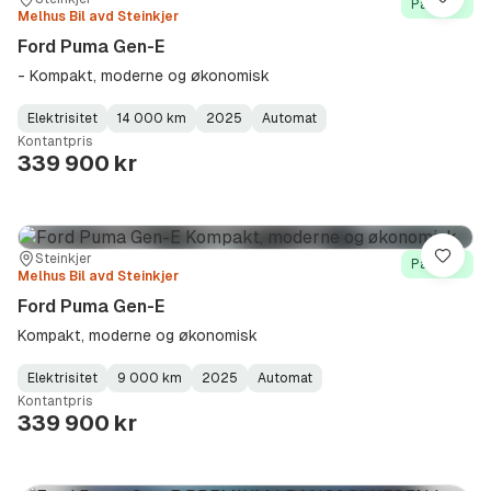
Sted:
Forhandler:
Lagre
På lager
Melhus Bil avd Steinkjer
Ford Puma Gen-E
- Kompakt, moderne og økonomisk
Elektrisitet
14 000 km
2025
Automat
Fuel
Kilometerstand
Model
Gearbox
:
Kontantpris
Type
Year
Type
:
:
:
339 900 kr
Sted:
Forhandler:
Steinkjer
Lagre
På lager
Melhus Bil avd Steinkjer
Ford Puma Gen-E
Kompakt, moderne og økonomisk
Elektrisitet
9 000 km
2025
Automat
Fuel
Kilometerstand
Model
Gearbox
:
Kontantpris
Type
Year
Type
:
:
:
339 900 kr