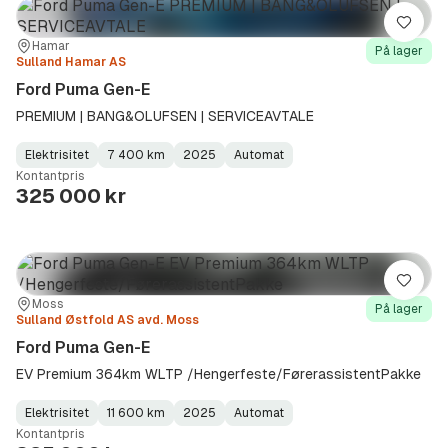
Lagre
Sted:
Forhandler:
Hamar
På lager
Sulland Hamar AS
Ford Puma Gen-E
PREMIUM | BANG&OLUFSEN | SERVICEAVTALE
Elektrisitet
7 400 km
2025
Automat
Fuel
Kilometerstand
Model
Gearbox
:
Kontantpris
Type
Year
Type
:
:
:
325 000 kr
Lagre
Sted:
Forhandler:
Moss
På lager
Sulland Østfold AS avd. Moss
Ford Puma Gen-E
EV Premium 364km WLTP /Hengerfeste/FørerassistentPakke
Elektrisitet
11 600 km
2025
Automat
Fuel
Kilometerstand
Model
Gearbox
:
Kontantpris
Type
Year
Type
:
:
: