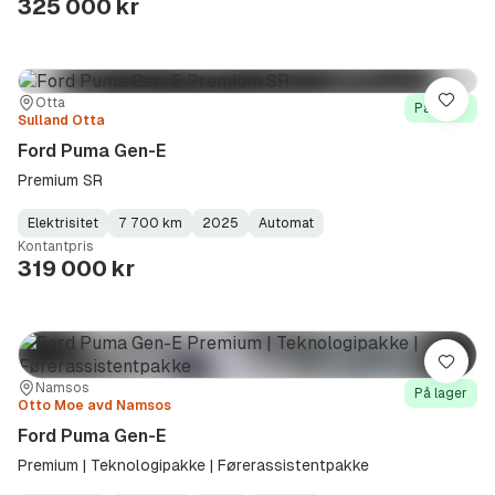
325 000 kr
Sted:
Forhandler:
Otta
Lagre
På lager
Sulland Otta
Ford Puma Gen-E
Premium SR
Elektrisitet
7 700 km
2025
Automat
Fuel
Kilometerstand
Model
Gearbox
:
Kontantpris
Type
Year
Type
:
:
:
319 000 kr
Lagre
Sted:
Forhandler:
Namsos
På lager
Otto Moe avd Namsos
Ford Puma Gen-E
Premium | Teknologipakke | Førerassistentpakke