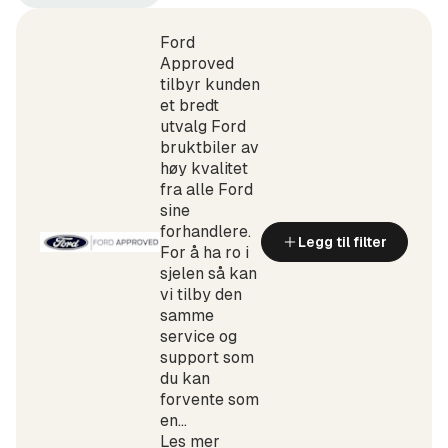
Ford
Puma
(Produsent)
Gen-
E
Ford
(Modell)
Approved
tilbyr kunden
et bredt
utvalg Ford
bruktbiler av
høy kvalitet
fra alle Ford
sine
forhandlere.
Legg til filter
For å ha ro i
sjelen så kan
vi tilby den
samme
service og
support som
du kan
forvente som
en...
Les mer