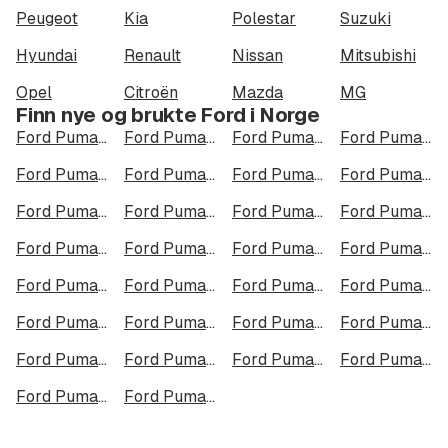
Peugeot
Kia
Polestar
Suzuki
Hyundai
Renault
Nissan
Mitsubishi
Opel
Citroën
Mazda
MG
Finn nye og brukte Ford i Norge
Ford Puma Gen-E i Oslo
Ford Puma Gen-E i Bergen
Ford Puma Gen-E i Trondheim
Ford Puma Gen-E i Stavanger
Ford Puma Gen-E i Kristiansand
Ford Puma Gen-E i Fredrikstad
Ford Puma Gen-E i Drammen
Ford Puma Gen-E i Skien
Ford Puma Gen-E i Tromsø
Ford Puma Gen-E i Ålesund
Ford Puma Gen-E i Moss
Ford Puma Gen-E i Porsgrunn
Ford Puma Gen-E i Bodø
Ford Puma Gen-E i Arendal
Ford Puma Gen-E i Hamar
Ford Puma Gen-E i Larvik
Ford Puma Gen-E i Halden
Ford Puma Gen-E i Lillehammer
Ford Puma Gen-E i Molde
Ford Puma Gen-E i Kongsberg
Ford Puma Gen-E i Harstad
Ford Puma Gen-E i Gjøvik
Ford Puma Gen-E i Sarpsborg
Ford Puma Gen-E i Sandefjord
Ford Puma Gen-E i Kristiansund
Ford Puma Gen-E i Tromsdalen
Ford Puma Gen-E i Narvik
Ford Puma Gen-E i Steinkjer
Ford Puma Gen-E i Haugesund
Ford Puma Gen-E i Alta