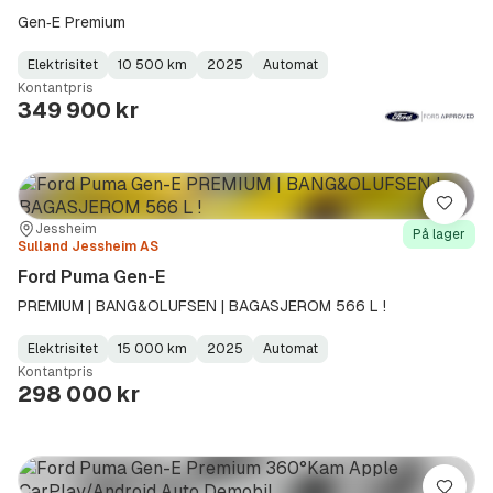
Gen‑E Premium
Elektrisitet
10 500 km
2025
Automat
Fuel
Kilometerstand
Model
Gearbox
:
Kontantpris
Type
Year
Type
:
:
:
349 900 kr
Lagre
Sted:
Forhandler:
Jessheim
På lager
Sulland Jessheim AS
Ford Puma Gen-E
PREMIUM | BANG&OLUFSEN | BAGASJEROM 566 L !
Elektrisitet
15 000 km
2025
Automat
Fuel
Kilometerstand
Model
Gearbox
:
Kontantpris
Type
Year
Type
:
:
:
298 000 kr