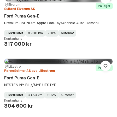
Lagre
Sted:
Forhandler:
Elverum
På lager
Sulland Elverum AS
Ford Puma Gen-E
Premium 360°Kam Apple CarPlay/Android Auto Demobil
Elektrisitet
8 900 km
2025
Automat
Fuel
Kilometerstand
Model
Gearbox
:
Kontantpris
Type
Year
Type
:
:
:
317 000 kr
Sted:
Forhandler:
Lillestrøm
Lagre
På lager
RøhneSelmer AS avd Lillestrøm
Ford Puma Gen-E
NESTEN NY BIL//MYE UTSTYR
Elektrisitet
3 450 km
2025
Automat
Fuel
Kilometerstand
Model
Gearbox
:
Kontantpris
Type
Year
Type
:
:
:
304 600 kr