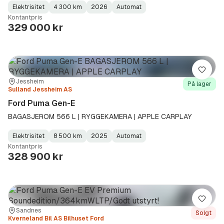
Elektrisitet
4 300 km
2026
Automat
Fuel
Kilometerstand
Model
Gearbox
:
Kontantpris
Type
Year
Type
:
:
:
329 000 kr
Lagre
Sted:
Forhandler:
Jessheim
På lager
Sulland Jessheim AS
Ford Puma Gen-E
BAGASJEROM 566 L | RYGGEKAMERA | APPLE CARPLAY
Elektrisitet
8 500 km
2025
Automat
Fuel
Kilometerstand
Model
Gearbox
:
Kontantpris
Type
Year
Type
:
:
:
328 900 kr
Lagre
Sted:
Forhandler:
Sandnes
Solgt
Kverneland Bil AS Bilhuset Ford