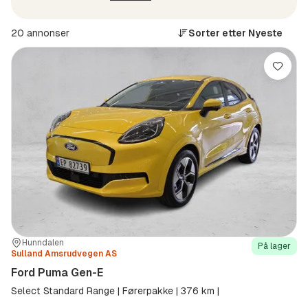
20 annonser
Sorter etter
Nyeste
Lagre
Sted:
Forhandler:
Hunndalen
På lager
Sulland Amsrudvegen AS
Ford Puma Gen-E
Select Standard Range | Førerpakke | 376 km |