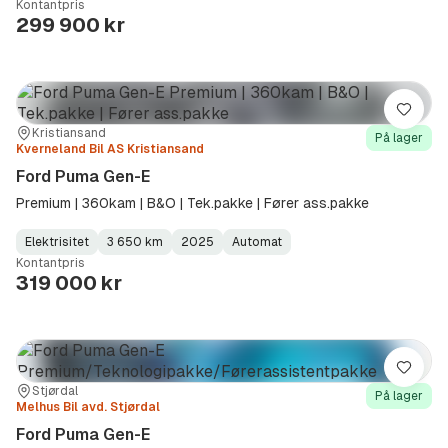
Kontantpris
Type
Year
Type
:
:
:
299 900 kr
Lagre
Sted:
Forhandler:
Kristiansand
På lager
Kverneland Bil AS Kristiansand
Ford Puma Gen-E
Premium | 360kam | B&O | Tek.pakke | Fører ass.pakke
Elektrisitet
3 650 km
2025
Automat
Fuel
Kilometerstand
Model
Gearbox
:
Kontantpris
Type
Year
Type
:
:
:
319 000 kr
Lagre
Sted:
Forhandler:
Stjørdal
På lager
Melhus Bil avd. Stjørdal
Ford Puma Gen-E