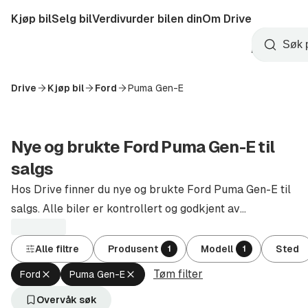
Hopp
Kjøp bil
Selg bil
Verdivurder bilen din
Om Drive
til
Opprett
hovedinnhold
Startside
Søk
konto
Drive
Kjøp bil
Ford
Puma Gen-E
Nye og brukte Ford Puma Gen-E til
salgs
Hos Drive finner du nye og brukte Ford Puma Gen-E til
salgs. Alle biler er kontrollert og godkjent av
autoriserte forhandlere.
Alle filtre
Produsent
Modell
Sted
1
1
Tøm filter
Fjern
Fjern
Ford
Puma Gen-E
aktivt
aktivt
filter
filter
Overvåk søk