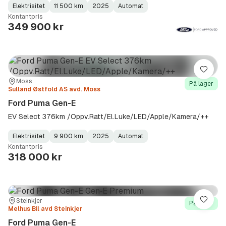
Elektrisitet
11 500 km
2025
Automat
Fuel
Kilometerstand
Model
Gearbox
:
Kontantpris
Type
Year
Type
:
:
:
349 900 kr
Lagre
Sted:
Forhandler:
Moss
På lager
Sulland Østfold AS avd. Moss
Ford Puma Gen-E
EV Select 376km /Oppv.Ratt/El.Luke/LED/Apple/Kamera/++
Elektrisitet
9 900 km
2025
Automat
Fuel
Kilometerstand
Model
Gearbox
:
Kontantpris
Type
Year
Type
:
:
:
318 000 kr
Sted:
Forhandler:
Steinkjer
Lagre
På lager
Melhus Bil avd Steinkjer
Ford Puma Gen-E