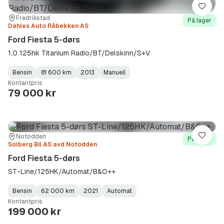
Lagre
Sted:
Forhandler:
Fredrikstad
På lager
Dahles Auto Råbekken AS
Ford Fiesta 5-dørs
1,0 125hk Titanium Radio/BT/Delskinn/S+V
Bensin
81 600 km
2013
Manuell
Fuel
Kilometerstand
Model
Gearbox
:
Kontantpris
Type
Year
Type
:
:
:
79 000 kr
Sted:
Forhandler:
Notodden
Lagre
På lager
Solberg Bil AS avd Notodden
Ford Fiesta 5-dørs
ST-Line/125HK/Automat/B&O++
Bensin
62 000 km
2021
Automat
Fuel
Kilometerstand
Model
Gearbox
:
Kontantpris
Type
Year
Type
:
:
:
199 000 kr