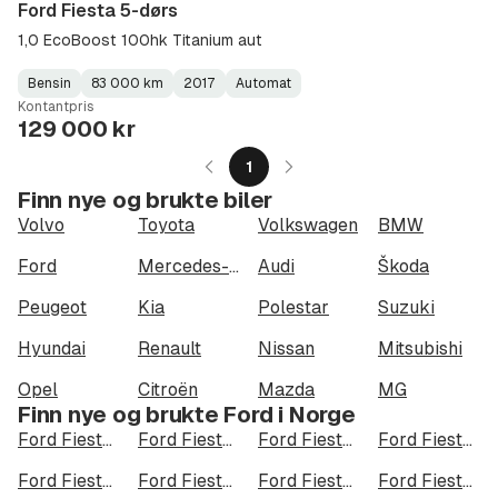
Ford Fiesta 5-dørs
1,0 EcoBoost 100hk Titanium aut
Bensin
83 000 km
2017
Automat
Fuel
Kilometerstand
Model
Gearbox
:
Kontantpris
Type
Year
Type
:
:
:
129 000 kr
1
Finn nye og brukte biler
Volvo
Toyota
Volkswagen
BMW
Ford
Mercedes-Benz
Audi
Škoda
Peugeot
Kia
Polestar
Suzuki
Hyundai
Renault
Nissan
Mitsubishi
Opel
Citroën
Mazda
MG
Finn nye og brukte Ford i Norge
Ford Fiesta i Oslo
Ford Fiesta i Bergen
Ford Fiesta i Trondheim
Ford Fiesta i Stavanger
Ford Fiesta i Kristiansand
Ford Fiesta i Fredrikstad
Ford Fiesta i Drammen
Ford Fiesta i Skien