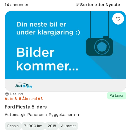
14 annonser
Sorter etter
Nyeste
Lagre
Sted:
Forhandler:
Ålesund
På lager
Auto 8-8 Ålesund AS
Ford Fiesta 5-dørs
Automatgir, Panorama, Ryggekamera++
Bensin
71 000 km
2018
Automat
Fuel
Kilometerstand
Model
Gearbox
: