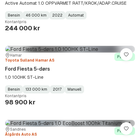
Active Automat 1.0 OPPVARMET RATT/KROK/ADAP.CRUISE
Bensin
46 000 km
2022
Automat
Fuel
Kilometerstand
Model
Gearbox
:
Kontantpris
Type
Year
Type
:
:
:
244 000 kr
Sted:
Forhandler:
Hamar
Lagre
På lager
Toyota Sulland Hamar AS
Ford Fiesta 5-dørs
1,0 100HK ST-Line
Bensin
133 000 km
2017
Manuell
Fuel
Kilometerstand
Model
Gearbox
:
Kontantpris
Type
Year
Type
:
:
:
98 900 kr
Sted:
Forhandler:
Sandnes
Lagre
På lager
Ålgårds Auto AS