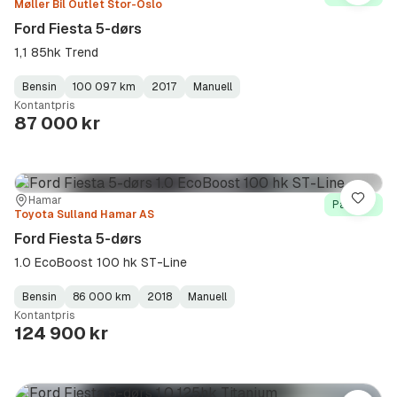
Møller Bil Outlet Stor-Oslo
Ford Fiesta 5-dørs
1,1 85hk Trend
Bensin
100 097 km
2017
Manuell
Fuel
Kilometerstand
Model
Gearbox
:
Kontantpris
Type
Year
Type
:
:
:
87 000 kr
Sted:
Forhandler:
Hamar
Lagre
På lager
Toyota Sulland Hamar AS
Ford Fiesta 5-dørs
1.0 EcoBoost 100 hk ST-Line
Bensin
86 000 km
2018
Manuell
Fuel
Kilometerstand
Model
Gearbox
:
Kontantpris
Type
Year
Type
:
:
:
124 900 kr