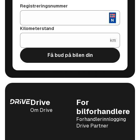
Registreringsnummer
Kilometerstand
km
Få bud på bilen din
Drive
For
Om Drive
bilforhandlere
Forhandlerinnlogging
Drive Partner