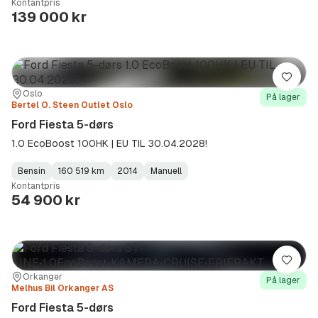
Kontantpris
Type
Year
Type
:
:
:
139 000 kr
Lagre
Sted:
Forhandler:
Oslo
På lager
Bertel O. Steen Outlet Oslo
Ford Fiesta 5-dørs
1.0 EcoBoost 100HK | EU TIL 30.04.2028!
Bensin
160 519 km
2014
Manuell
Fuel
Kilometerstand
Model
Gearbox
:
Kontantpris
Type
Year
Type
:
:
:
54 900 kr
Lagre
Sted:
Forhandler:
Orkanger
På lager
Melhus Bil Orkanger AS
Ford Fiesta 5-dørs