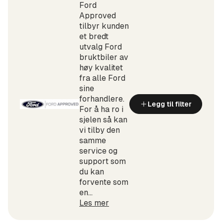
Ford
Approved
tilbyr kunden
et bredt
utvalg Ford
bruktbiler av
høy kvalitet
fra alle Ford
sine
forhandlere.
Legg til filter
For å ha ro i
sjelen så kan
vi tilby den
samme
service og
support som
du kan
forvente som
en...
Les mer