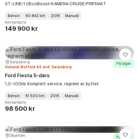
ST-LINE•1.0EcoBoost•KAMERA•CRUISE•FRIFRAKT
Bensin
60 842 km
2018
Manuell
Fuel
Kilometerstand
Model
Gearbox
:
Kontantpris
Type
Year
Type
:
:
:
149 900 kr
Lagre
Sted:
Forhandler:
Sarpsborg
På lager
Sulland Østfold AS avd. Sarpsborg
Ford Fiesta 5-dørs
1,0-100hk Komplett service, regreim er byttet
Bensin
61 500 km
2015
Manuell
Fuel
Kilometerstand
Model
Gearbox
:
Kontantpris
Type
Year
Type
:
:
:
98 500 kr
Sted:
Forhandler:
Skjetten
Lagre
På lager