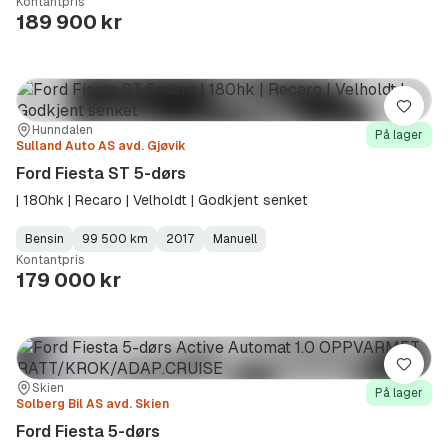
Kontantpris
Type
Year
Type
:
:
:
189 900 kr
Lagre
Sted:
Forhandler:
Hunndalen
På lager
Sulland Auto AS avd. Gjøvik
Ford Fiesta ST 5-dørs
| 180hk | Recaro | Velholdt | Godkjent senket
Bensin
99 500 km
2017
Manuell
Fuel
Kilometerstand
Model
Gearbox
:
Kontantpris
Type
Year
Type
:
:
:
179 000 kr
Lagre
Sted:
Forhandler:
Skien
På lager
Solberg Bil AS avd. Skien
Ford Fiesta 5-dørs