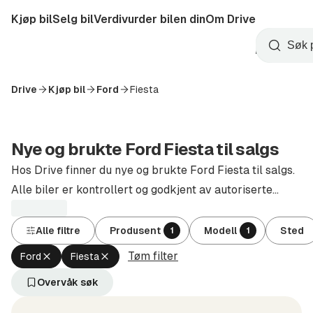
Hopp
Kjøp bil
Selg bil
Verdivurder bilen din
Om Drive
til
Opprett
hovedinnhold
Startside
Søk
konto
Drive
Kjøp bil
Ford
Fiesta
Nye og brukte Ford Fiesta til salgs
Hos Drive finner du nye og brukte Ford Fiesta til salgs.
Alle biler er kontrollert og godkjent av autoriserte
forhandlere.
Alle filtre
Produsent
Modell
Sted
1
1
Tøm filter
Fjern
Fjern
Ford
Fiesta
aktivt
aktivt
filter
filter
Overvåk søk
Ford
Fiesta
(Produsent)
(Modell)