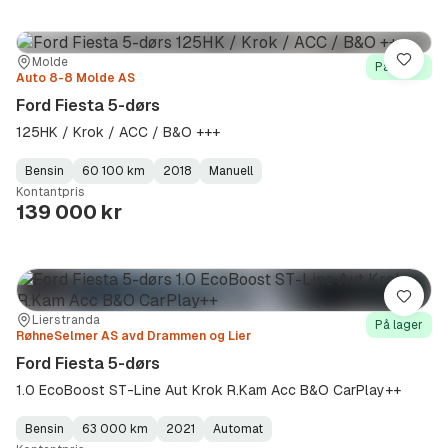
Sted:
Forhandler:
Molde
Lagre
På lager
Auto 8-8 Molde AS
Ford Fiesta 5-dørs
125HK / Krok / ACC / B&O +++
Bensin
60 100 km
2018
Manuell
Fuel
Kilometerstand
Model
Gearbox
:
Kontantpris
Type
Year
Type
:
:
:
139 000 kr
Lagre
Sted:
Forhandler:
Lierstranda
På lager
RøhneSelmer AS avd Drammen og Lier
Ford Fiesta 5-dørs
1.0 EcoBoost ST-Line Aut Krok R.Kam Acc B&O CarPlay++
Bensin
63 000 km
2021
Automat
Fuel
Kilometerstand
Model
Gearbox
: