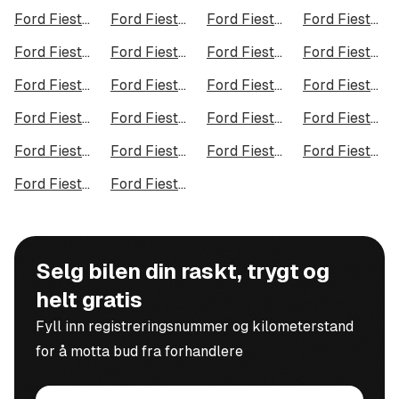
Ford Fiesta i Tromsø
Ford Fiesta i Ålesund
Ford Fiesta i Moss
Ford Fiesta i Porsgrunn
Ford Fiesta i Bodø
Ford Fiesta i Arendal
Ford Fiesta i Hamar
Ford Fiesta i Larvik
Ford Fiesta i Halden
Ford Fiesta i Lillehammer
Ford Fiesta i Molde
Ford Fiesta i Kongsberg
Ford Fiesta i Harstad
Ford Fiesta i Gjøvik
Ford Fiesta i Sarpsborg
Ford Fiesta i Sandefjord
Ford Fiesta i Kristiansund
Ford Fiesta i Tromsdalen
Ford Fiesta i Narvik
Ford Fiesta i Steinkjer
Ford Fiesta i Haugesund
Ford Fiesta i Alta
Selg bilen din raskt, trygt og
helt gratis
Fyll inn registreringsnummer og kilometerstand
for å motta bud fra forhandlere