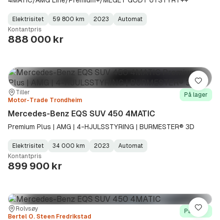
Elektrisitet
59 800 km
2023
Automat
Fuel
Kilometerstand
Model
Gearbox
:
Kontantpris
Type
Year
Type
:
:
:
888 000 kr
Lagre
Sted:
Forhandler:
Tiller
På lager
Motor-Trade Trondheim
Mercedes-Benz EQS SUV 450 4MATIC
Premium Plus | AMG | 4-HJULSSTYRING | BURMESTER® 3D
Elektrisitet
34 000 km
2023
Automat
Fuel
Kilometerstand
Model
Gearbox
:
Kontantpris
Type
Year
Type
:
:
:
899 900 kr
Sted:
Forhandler:
Rolvsøy
Lagre
På lager
Bertel O. Steen Fredrikstad