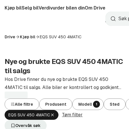
Hopp
Kjøp bil
Selg bil
Verdivurder bilen din
Om Drive
til
Opprett
hovedinnhold
Startside
Søk
konto
Drive
Kjøp bil
EQS SUV 450 4MATIC
Nye og brukte EQS SUV 450 4MATIC
til salgs
Hos Drive finner du nye og brukte EQS SUV 450
4MATIC til salgs. Alle biler er kontrollert og godkjent
av autoriserte forhandlere.
Alle filtre
Produsent
Modell
Sted
1
Tøm filter
Fjern
EQS SUV 450 4MATIC
aktivt
filter
Overvåk søk