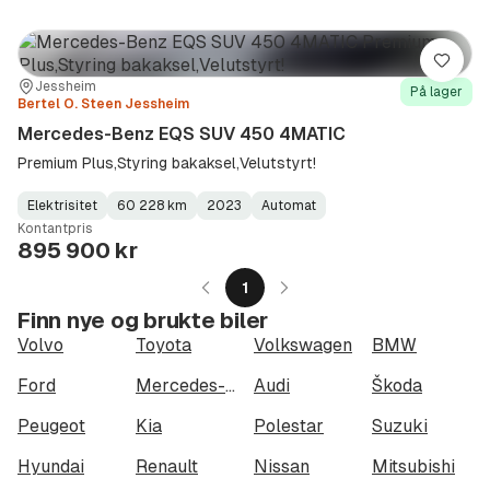
Lagre
Sted:
Forhandler:
Jessheim
På lager
Bertel O. Steen Jessheim
Mercedes-Benz EQS SUV 450 4MATIC
Premium Plus,Styring bakaksel,Velutstyrt!
Elektrisitet
60 228 km
2023
Automat
Fuel
Kilometerstand
Model
Gearbox
:
Kontantpris
Type
Year
Type
:
:
:
895 900 kr
1
Finn nye og brukte biler
Volvo
Toyota
Volkswagen
BMW
Ford
Mercedes-Benz
Audi
Škoda
Peugeot
Kia
Polestar
Suzuki
Hyundai
Renault
Nissan
Mitsubishi