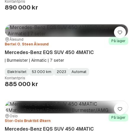
Kontantpris
Type
Year
Type
:
:
:
890 000 kr
Lagre
Sted:
Forhandler:
Ålesund
På lager
Bertel O. Steen Ålesund
Mercedes-Benz EQS SUV 450 4MATIC
| Burmeister | Airmatic | 7 seter
Elektrisitet
53 000 km
2023
Automat
Fuel
Kilometerstand
Model
Gearbox
:
Kontantpris
Type
Year
Type
:
:
:
885 000 kr
Lagre
Sted:
Forhandler:
Oslo
På lager
Stor-Oslo Bruktbil Økern
Mercedes-Benz EQS SUV 450 4MATIC