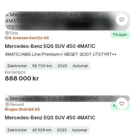
Lagre
Sted:
Forhandler:
Oslo
På lager
Erik Arnesen Helsfyr AS
Mercedes-Benz EQS SUV 450 4MATIC
4MATIC/AMG Line/Premium+/ MEGET GODT UTSTYRT++
Elektrisitet
59 700 km
2023
Automat
Fuel
Kilometerstand
Model
Gearbox
:
Kontantpris
Type
Year
Type
:
:
:
888 000 kr
Sted:
Forhandler:
Ålesund
Lagre
På lager
Brages Bruktbil AS
Mercedes-Benz EQS SUV 450 4MATIC
Elektrisitet
43 509 km
2023
Automat
Fuel
Kilometerstand
Model
Gearbox
: