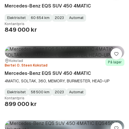
Mercedes-Benz EQS SUV 450 4MATIC
Elektrisitet
60 654 km
2023
Automat
Fuel
Kilometerstand
Model
Gearbox
:
Kontantpris
Type
Year
Type
:
:
:
849 000 kr
Lagre
Sted:
Forhandler:
Kokstad
På lager
Bertel O. Steen Kokstad
Mercedes-Benz EQS SUV 450 4MATIC
4MATIC, SOLTAK, 360, MEMORY, BURMESTER, HEAD-UP
Elektrisitet
58 500 km
2023
Automat
Fuel
Kilometerstand
Model
Gearbox
:
Kontantpris
Type
Year
Type
:
:
:
899 000 kr