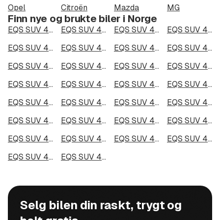
Opel
Citroën
Mazda
MG
Finn nye og brukte biler i Norge
EQS SUV 450 4MATIC i Oslo
EQS SUV 450 4MATIC i Bergen
EQS SUV 450 4MATIC i Trondheim
EQS SUV 450 4MATIC i Stavanger
EQS SUV 450 4MATIC i Kristiansand
EQS SUV 450 4MATIC i Fredrikstad
EQS SUV 450 4MATIC i Drammen
EQS SUV 450 4MATIC i Skien
EQS SUV 450 4MATIC i Tromsø
EQS SUV 450 4MATIC i Ålesund
EQS SUV 450 4MATIC i Moss
EQS SUV 450 4MATIC i Porsgrunn
EQS SUV 450 4MATIC i Bodø
EQS SUV 450 4MATIC i Arendal
EQS SUV 450 4MATIC i Hamar
EQS SUV 450 4MATIC i Larvik
EQS SUV 450 4MATIC i Halden
EQS SUV 450 4MATIC i Lillehammer
EQS SUV 450 4MATIC i Molde
EQS SUV 450 4MATIC i Kongsberg
EQS SUV 450 4MATIC i Harstad
EQS SUV 450 4MATIC i Gjøvik
EQS SUV 450 4MATIC i Sarpsborg
EQS SUV 450 4MATIC i Sandefjord
EQS SUV 450 4MATIC i Kristiansund
EQS SUV 450 4MATIC i Tromsdalen
EQS SUV 450 4MATIC i Narvik
EQS SUV 450 4MATIC i Steinkjer
EQS SUV 450 4MATIC i Haugesund
EQS SUV 450 4MATIC i Alta
Selg bilen din raskt, trygt og