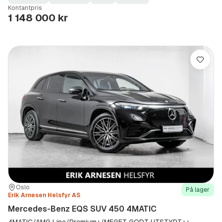
Fuel
Kilometerstand
Model
Gearbox
:
Kontantpris
Type
Year
Type
:
:
:
1 148 000 kr
Lagre
Sted:
Forhandler:
Oslo
På lager
Erik Arnesen Helsfyr AS
Mercedes-Benz EQS SUV 450 4MATIC
4MATIC/AMG Line/Premium+/MEGET GODT UTSTYRT++