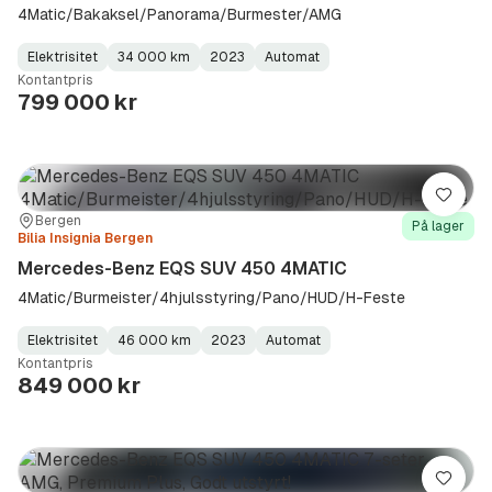
4Matic/Bakaksel/Panorama/Burmester/AMG
Elektrisitet
34 000 km
2023
Automat
Fuel
Kilometerstand
Model
Gearbox
:
Kontantpris
Type
Year
Type
:
:
:
799 000 kr
Lagre
Sted:
Forhandler:
Bergen
På lager
Bilia Insignia Bergen
Mercedes-Benz EQS SUV 450 4MATIC
4Matic/Burmeister/4hjulsstyring/Pano/HUD/H-Feste
Elektrisitet
46 000 km
2023
Automat
Fuel
Kilometerstand
Model
Gearbox
:
Kontantpris
Type
Year
Type
:
:
:
849 000 kr
Lagre