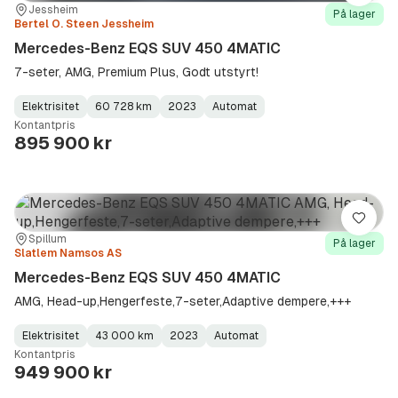
Sted:
Forhandler:
Jessheim
På lager
Bertel O. Steen Jessheim
Mercedes-Benz EQS SUV 450 4MATIC
7-seter, AMG, Premium Plus, Godt utstyrt!
Elektrisitet
60 728 km
2023
Automat
Fuel
Kilometerstand
Model
Gearbox
:
Kontantpris
Type
Year
Type
:
:
:
895 900 kr
Lagre
Sted:
Forhandler:
Spillum
På lager
Slatlem Namsos AS
Mercedes-Benz EQS SUV 450 4MATIC
AMG, Head-up,Hengerfeste,7-seter,Adaptive dempere,+++
Elektrisitet
43 000 km
2023
Automat
Fuel
Kilometerstand
Model
Gearbox
:
Kontantpris
Type
Year
Type
:
:
:
949 900 kr