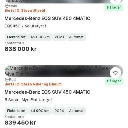
Lagre
Sted:
Forhandler:
Oslo
På lager
Bertel O. Steen Ullevål
Mercedes-Benz EQS SUV 450 4MATIC
EQS450 / Velutstyrt !
Elektrisitet
45 000 km
2023
Automat
Fuel
Kilometerstand
Model
Gearbox
:
Kontantpris
Type
Year
Type
:
:
:
838 000 kr
Lagre
Sted:
Forhandler:
Rud
På lager
Bertel O. Steen Asker og Bærum
Mercedes-Benz EQS SUV 450 4MATIC
5 Seter | Mye Fint Utstyr!
Elektrisitet
44 900 km
2024
Automat
Fuel
Kilometerstand
Model
Gearbox
:
Kontantpris
Type
Year
Type
:
:
:
839 450 kr