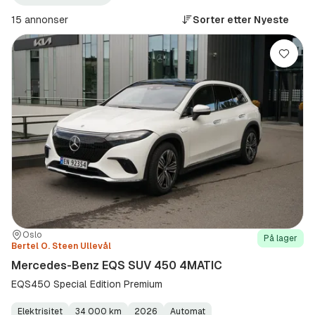
EQS
SUV
15 annonser
Sorter etter
Nyeste
450
4MATIC
(Modell)
Lagre
Sted:
Forhandler:
Oslo
På lager
Bertel O. Steen Ullevål
Mercedes-Benz EQS SUV 450 4MATIC
EQS450 Special Edition Premium
Elektrisitet
34 000 km
2026
Automat