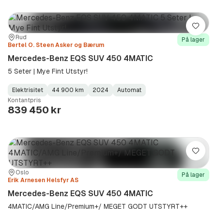
Lagre
Sted:
Forhandler:
Rud
På lager
Bertel O. Steen Asker og Bærum
Mercedes-Benz EQS SUV 450 4MATIC
5 Seter | Mye Fint Utstyr!
Elektrisitet
44 900 km
2024
Automat
Fuel
Kilometerstand
Model
Gearbox
:
Kontantpris
Type
Year
Type
:
:
:
839 450 kr
Lagre
Sted:
Forhandler:
Oslo
På lager
Erik Arnesen Helsfyr AS
Mercedes-Benz EQS SUV 450 4MATIC
4MATIC/AMG Line/Premium+/ MEGET GODT UTSTYRT++