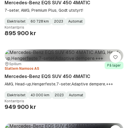
Mercedes-Benz EQS SUV 450 4MATIC
7-seter, AMG, Premium Plus, Godt utstyrt!
Elektrisitet
60 728 km
2023
Automat
Fuel
Kilometerstand
Model
Gearbox
:
Kontantpris
Type
Year
Type
:
:
:
895 900 kr
Lagre
Sted:
Forhandler:
Spillum
På lager
Slatlem Namsos AS
Mercedes-Benz EQS SUV 450 4MATIC
AMG, Head-up,Hengerfeste,7-seter,Adaptive dempere,+++
Elektrisitet
43 000 km
2023
Automat
Fuel
Kilometerstand
Model
Gearbox
:
Kontantpris
Type
Year
Type
:
:
:
949 900 kr