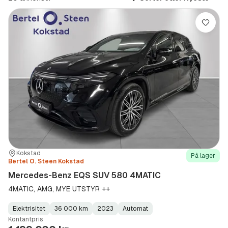
(Modell)
Lagre
Sted:
Forhandler:
Kokstad
På lager
Bertel O. Steen Kokstad
Mercedes-Benz EQS SUV 580 4MATIC
4MATIC, AMG, MYE UTSTYR ++
Elektrisitet
36 000 km
2023
Automat
Fuel
Kilometerstand
Model
Gearbox
:
Kontantpris
Type
Year
Type
:
:
: