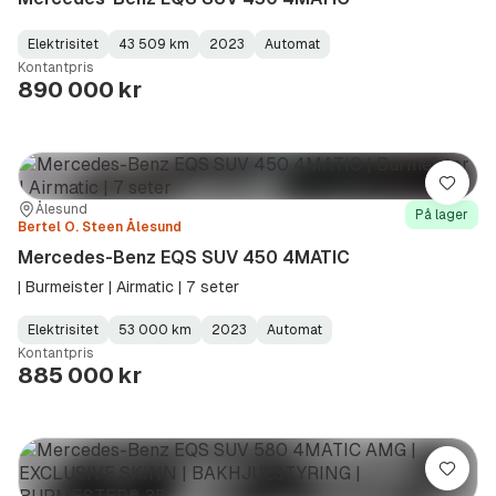
Elektrisitet
43 509 km
2023
Automat
Fuel
Kilometerstand
Model
Gearbox
:
Kontantpris
Type
Year
Type
:
:
:
890 000 kr
Lagre
Sted:
Forhandler:
Ålesund
På lager
Bertel O. Steen Ålesund
Mercedes-Benz EQS SUV 450 4MATIC
| Burmeister | Airmatic | 7 seter
Elektrisitet
53 000 km
2023
Automat
Fuel
Kilometerstand
Model
Gearbox
:
Kontantpris
Type
Year
Type
:
:
:
885 000 kr
Lagre