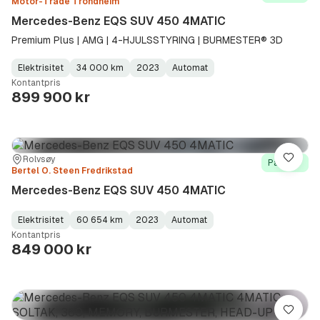
Motor-Trade Trondheim
Mercedes-Benz EQS SUV 450 4MATIC
Premium Plus | AMG | 4-HJULSSTYRING | BURMESTER® 3D
Elektrisitet
34 000 km
2023
Automat
Fuel
Kilometerstand
Model
Gearbox
:
Kontantpris
Type
Year
Type
:
:
:
899 900 kr
Sted:
Forhandler:
Rolvsøy
Lagre
På lager
Bertel O. Steen Fredrikstad
Mercedes-Benz EQS SUV 450 4MATIC
Elektrisitet
60 654 km
2023
Automat
Fuel
Kilometerstand
Model
Gearbox
:
Kontantpris
Type
Year
Type
:
:
:
849 000 kr
Lagre