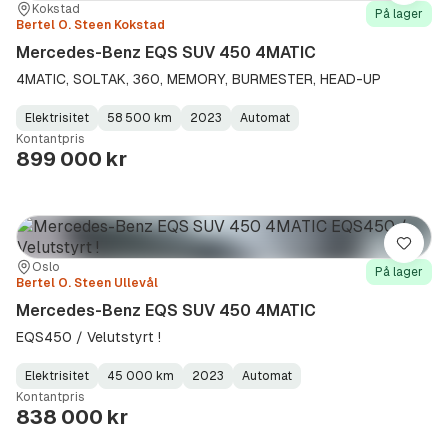
Sted:
Forhandler:
Kokstad
På lager
Bertel O. Steen Kokstad
Mercedes-Benz EQS SUV 450 4MATIC
4MATIC, SOLTAK, 360, MEMORY, BURMESTER, HEAD-UP
Elektrisitet
58 500 km
2023
Automat
Fuel
Kilometerstand
Model
Gearbox
:
Kontantpris
Type
Year
Type
:
:
:
899 000 kr
Lagre
Sted:
Forhandler:
Oslo
På lager
Bertel O. Steen Ullevål
Mercedes-Benz EQS SUV 450 4MATIC
EQS450 / Velutstyrt !
Elektrisitet
45 000 km
2023
Automat
Fuel
Kilometerstand
Model
Gearbox
:
Kontantpris
Type
Year
Type
:
:
:
838 000 kr