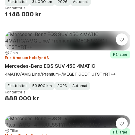
Elektrisitet
34 000 km
2026
Automat
Fuel
Kilometerstand
Model
Gearbox
:
Kontantpris
Type
Year
Type
:
:
:
1 148 000 kr
Lagre
Sted:
Forhandler:
Oslo
På lager
Erik Arnesen Helsfyr AS
Mercedes-Benz EQS SUV 450 4MATIC
4MATIC/AMG Line/Premium+/MEGET GODT UTSTYRT++
Elektrisitet
59 800 km
2023
Automat
Fuel
Kilometerstand
Model
Gearbox
:
Kontantpris
Type
Year
Type
:
:
:
888 000 kr
Lagre
Sted:
Forhandler:
Tiller
På lager