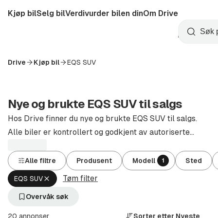
Hopp
Kjøp bil
Selg bil
Verdivurder bilen din
Om Drive
til
Opprett
hovedinnhold
Startside
Søk
konto
Drive
Kjøp bil
EQS SUV
Nye og brukte EQS SUV til salgs
Hos Drive finner du nye og brukte EQS SUV til salgs.
Alle biler er kontrollert og godkjent av autoriserte
forhandlere.
Alle filtre
Produsent
Modell
Sted
1
Tøm filter
Fjern
EQS SUV
aktivt
filter
Overvåk søk
EQS
SUV
20 annonser
Sorter etter
Nyeste