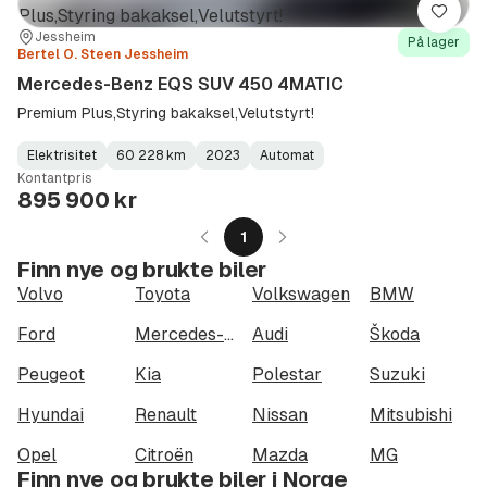
Lagre
Sted:
Forhandler:
Jessheim
På lager
Bertel O. Steen Jessheim
Mercedes-Benz EQS SUV 450 4MATIC
Premium Plus,Styring bakaksel,Velutstyrt!
Elektrisitet
60 228 km
2023
Automat
Fuel
Kilometerstand
Model
Gearbox
:
Kontantpris
Type
Year
Type
:
:
:
895 900 kr
1
Finn nye og brukte biler
Volvo
Toyota
Volkswagen
BMW
Ford
Mercedes-Benz
Audi
Škoda
Peugeot
Kia
Polestar
Suzuki
Hyundai
Renault
Nissan
Mitsubishi
Opel
Citroën
Mazda
MG
Finn nye og brukte biler i Norge