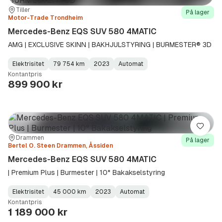
Sted:
Forhandler:
Tiller
På lager
Motor-Trade Trondheim
Mercedes-Benz EQS SUV 580 4MATIC
AMG | EXCLUSIVE SKINN | BAKHJULSTYRING | BURMESTER® 3D
Elektrisitet
79 754 km
2023
Automat
Fuel
Kilometerstand
Model
Gearbox
:
Kontantpris
Type
Year
Type
:
:
:
899 900 kr
Lagre
Sted:
Forhandler:
Drammen
På lager
Bertel O. Steen Drammen, Åssiden
Mercedes-Benz EQS SUV 580 4MATIC
| Premium Plus | Burmester | 10° Bakakselstyring
Elektrisitet
45 000 km
2023
Automat
Fuel
Kilometerstand
Model
Gearbox
:
Kontantpris
Type
Year
Type
:
:
:
1 189 000 kr