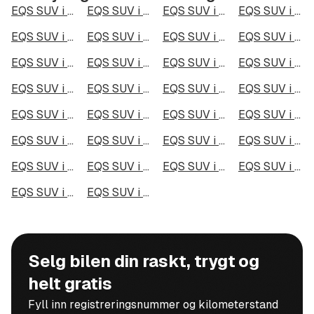
EQS SUV i Oslo
EQS SUV i Bergen
EQS SUV i Trondheim
EQS SUV i Stavanger
EQS SUV i Kristiansand
EQS SUV i Fredrikstad
EQS SUV i Drammen
EQS SUV i Skien
EQS SUV i Tromsø
EQS SUV i Ålesund
EQS SUV i Moss
EQS SUV i Porsgrunn
EQS SUV i Bodø
EQS SUV i Arendal
EQS SUV i Hamar
EQS SUV i Larvik
EQS SUV i Halden
EQS SUV i Lillehammer
EQS SUV i Molde
EQS SUV i Kongsberg
EQS SUV i Harstad
EQS SUV i Gjøvik
EQS SUV i Sarpsborg
EQS SUV i Sandefjord
EQS SUV i Kristiansund
EQS SUV i Tromsdalen
EQS SUV i Narvik
EQS SUV i Steinkjer
EQS SUV i Haugesund
EQS SUV i Alta
Selg bilen din raskt, trygt og
helt gratis
Fyll inn registreringsnummer og kilometerstand