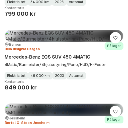
Elektrisitet
34 000 km
2023
Automat
Fuel
Kilometerstand
Model
Gearbox
:
Kontantpris
Type
Year
Type
:
:
:
799 000 kr
Lagre
Sted:
Forhandler:
Bergen
På lager
Bilia Insignia Bergen
Mercedes-Benz EQS SUV 450 4MATIC
4Matic/Burmeister/4hjulsstyring/Pano/HUD/H-Feste
Elektrisitet
46 000 km
2023
Automat
Fuel
Kilometerstand
Model
Gearbox
:
Kontantpris
Type
Year
Type
:
:
:
849 000 kr
Lagre
Sted:
Forhandler:
Jessheim
På lager
Bertel O. Steen Jessheim