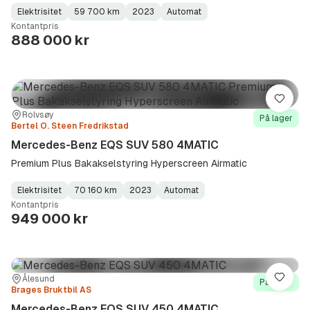
Elektrisitet
59 700 km
2023
Automat
Fuel
Kilometerstand
Model
Gearbox
:
Kontantpris
Type
Year
Type
:
:
:
888 000 kr
Lagre
Sted:
Forhandler:
Rolvsøy
På lager
Bertel O. Steen Fredrikstad
Mercedes-Benz EQS SUV 580 4MATIC
Premium Plus Bakakselstyring Hyperscreen Airmatic
Elektrisitet
70 160 km
2023
Automat
Fuel
Kilometerstand
Model
Gearbox
:
Kontantpris
Type
Year
Type
:
:
:
949 000 kr
Sted:
Forhandler:
Ålesund
Lagre
På lager
Brages Bruktbil AS
Mercedes-Benz EQS SUV 450 4MATIC