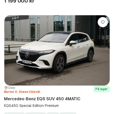
1 199 000 kr
Lagre
Sted:
Forhandler:
Oslo
På lager
Bertel O. Steen Ullevål
Mercedes-Benz EQS SUV 450 4MATIC
EQS450 Special Edition Premium