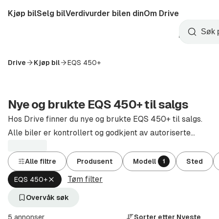
Hopp
Kjøp bil
Selg bil
Verdivurder bilen din
Om Drive
til
Opprett
hovedinnhold
Startside
Søk
konto
Drive
Kjøp bil
EQS 450+
Nye og brukte EQS 450+ til salgs
Hos Drive finner du nye og brukte EQS 450+ til salgs.
Alle biler er kontrollert og godkjent av autoriserte
forhandlere.
Alle filtre
Produsent
Modell
Sted
1
Tøm filter
Fjern
EQS 450+
aktivt
filter
Overvåk søk
EQS
450+
5 annonser
Sorter etter
Nyeste