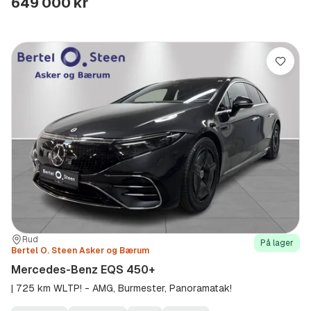
649 000 kr
Lagre
Sted:
Forhandler:
Rud
På lager
Bertel O. Steen Asker og Bærum
Mercedes-Benz EQS 450+
| 725 km WLTP! - AMG, Burmester, Panoramatak!