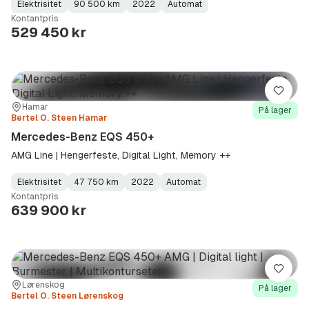
Elektrisitet
90 500 km
2022
Automat
Fuel
Kilometerstand
Model
Gearbox
:
Kontantpris
Type
Year
Type
:
:
:
529 450 kr
Lagre
Sted:
Forhandler:
Hamar
På lager
Bertel O. Steen Hamar
Mercedes-Benz EQS 450+
AMG Line | Hengerfeste, Digital Light, Memory ++
Elektrisitet
47 750 km
2022
Automat
Fuel
Kilometerstand
Model
Gearbox
:
Kontantpris
Type
Year
Type
:
:
:
639 900 kr
Lagre
Sted:
Forhandler:
Lørenskog
På lager
Bertel O. Steen Lørenskog