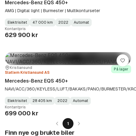
Mercedes-Benz EQS 450+
AMG | Digital light | Burmester | Multikonturseter
Elektrisitet
47 000 km
2022
Automat
Fuel
Kilometerstand
Model
Gearbox
:
Kontantpris
Type
Year
Type
:
:
:
629 900 kr
Lagre
Sted:
Forhandler:
Kristiansund
På lager
Slatlem Kristiansund AS
Mercedes-Benz EQS 450+
NAVI/ACC/360/KEYLESS/LUFT/BAKAKS/PANO/BURMESTER/KR
Elektrisitet
28 405 km
2022
Automat
Fuel
Kilometerstand
Model
Gearbox
:
Kontantpris
Type
Year
Type
:
:
:
699 000 kr
1
Finn nye og brukte biler