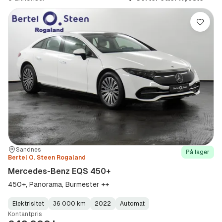
(Modell)
Lagre
Sted:
Forhandler:
Sandnes
På lager
Bertel O. Steen Rogaland
Mercedes-Benz EQS 450+
450+, Panorama, Burmester ++
Elektrisitet
36 000 km
2022
Automat
Fuel
Kilometerstand
Model
Gearbox
:
Kontantpris
Type
Year
Type
:
:
: