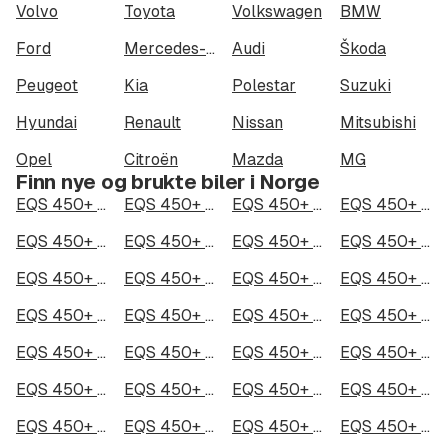
Volvo
Toyota
Volkswagen
BMW
Ford
Mercedes-Benz
Audi
Škoda
Peugeot
Kia
Polestar
Suzuki
Hyundai
Renault
Nissan
Mitsubishi
Opel
Citroën
Mazda
MG
Finn nye og brukte biler i Norge
EQS 450+ i Oslo
EQS 450+ i Bergen
EQS 450+ i Trondheim
EQS 450+ i Stavanger
EQS 450+ i Kristiansand
EQS 450+ i Fredrikstad
EQS 450+ i Drammen
EQS 450+ i Skien
EQS 450+ i Tromsø
EQS 450+ i Ålesund
EQS 450+ i Moss
EQS 450+ i Porsgrunn
EQS 450+ i Bodø
EQS 450+ i Arendal
EQS 450+ i Hamar
EQS 450+ i Larvik
EQS 450+ i Halden
EQS 450+ i Lillehammer
EQS 450+ i Molde
EQS 450+ i Kongsberg
EQS 450+ i Harstad
EQS 450+ i Gjøvik
EQS 450+ i Sarpsborg
EQS 450+ i Sandefjord
EQS 450+ i Kristiansund
EQS 450+ i Tromsdalen
EQS 450+ i Narvik
EQS 450+ i Steinkjer