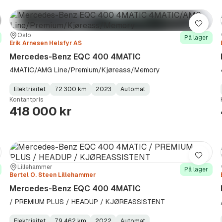
re
Lagre
Sted:
Forhandler:
Oslo
På lager
Erik Arnesen Helsfyr AS
Mercedes-Benz EQC 400 4MATIC
4MATIC/AMG Line/Premium/Kjøreass/Memory
Elektrisitet
72 300 km
2023
Automat
Fuel
Kilometerstand
Model
Gearbox
:
Kontantpris
Type
Year
Type
:
:
:
418 000 kr
re
Lagre
Sted:
Forhandler:
Lillehammer
På lager
Bertel O. Steen Lillehammer
Mercedes-Benz EQC 400 4MATIC
/ PREMIUM PLUS / HEADUP / KJØREASSISTENT
Elektrisitet
79 462 km
2022
Automat