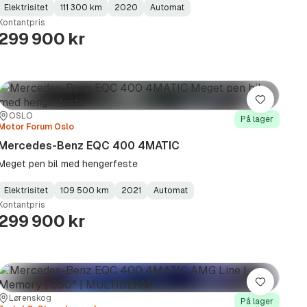
Elektrisitet
111 300 km
2020
Automat
Fuel
Kilometerstand
Model
Gearbox
:
Kontantpris
Type
Year
Type
:
:
:
299 900 kr
Lagre
Sted:
Forhandler:
OSLO
På lager
Motor Forum Oslo
Mercedes-Benz EQC 400 4MATIC
Meget pen bil med hengerfeste
Elektrisitet
109 500 km
2021
Automat
Fuel
Kilometerstand
Model
Gearbox
:
Kontantpris
Type
Year
Type
:
:
:
299 900 kr
Lagre
Sted:
Forhandler:
Lørenskog
På lager