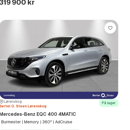
319 900 kr
Lagre
Sted:
Forhandler:
Lørenskog
På lager
Bertel O. Steen Lørenskog
Mercedes-Benz EQC 400 4MATIC
| Burmester | Memory | 360° | AdCruise