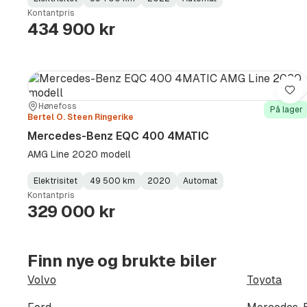
Fuel
Kilometerstand
Model
Gearbox
:
Kontantpris
Type
Year
Type
:
:
:
434 900 kr
Lag
Sted:
Forhandler:
Hønefoss
På lager
Bertel O. Steen Ringerike
Mercedes-Benz EQC 400 4MATIC
AMG Line 2020 modell
Elektrisitet
49 500 km
2020
Automat
Fuel
Kilometerstand
Model
Gearbox
:
Kontantpris
Type
Year
Type
:
:
:
329 000 kr
Finn nye og brukte biler
Volvo
Toyota