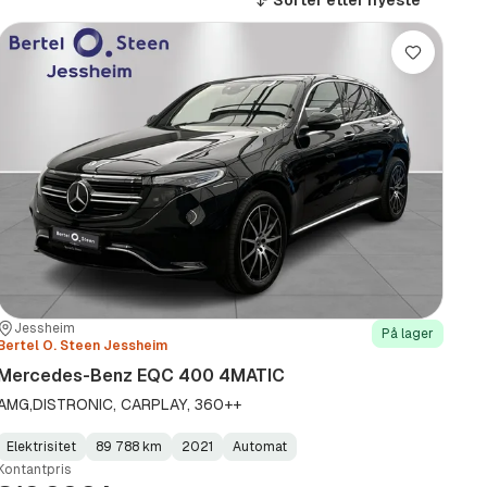
Sorter etter
nyeste
Lagre
Sted:
Forhandler:
Jessheim
På lager
Bertel O. Steen Jessheim
Mercedes-Benz EQC 400 4MATIC
AMG,DISTRONIC, CARPLAY, 360++
Elektrisitet
89 788 km
2021
Automat
Fuel
Kilometerstand
Model
Gearbox
:
Kontantpris
Type
Year
Type
:
:
: