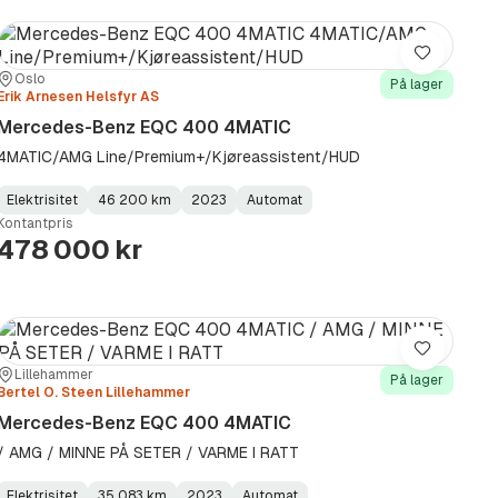
Lagre
Sted:
Forhandler:
Oslo
På lager
Erik Arnesen Helsfyr AS
Mercedes-Benz EQC 400 4MATIC
4MATIC/AMG Line/Premium+/Kjøreassistent/HUD
Elektrisitet
46 200 km
2023
Automat
Fuel
Kilometerstand
Model
Gearbox
:
Kontantpris
Type
Year
Type
:
:
:
478 000 kr
Lagre
Sted:
Forhandler:
Lillehammer
På lager
Bertel O. Steen Lillehammer
Mercedes-Benz EQC 400 4MATIC
/ AMG / MINNE PÅ SETER / VARME I RATT
Elektrisitet
35 083 km
2023
Automat