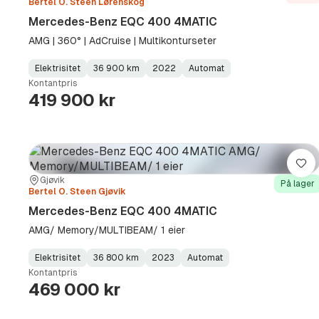
Bertel O. Steen Lørenskog
Mercedes-Benz EQC 400 4MATIC
AMG | 360° | AdCruise | Multikonturseter
Elektrisitet
36 900 km
2022
Automat
Fuel
Kilometerstand
Model
Gearbox
:
Kontantpris
Type
Year
Type
:
:
:
419 900 kr
Lag
Sted:
Forhandler:
Gjøvik
På lager
Bertel O. Steen Gjøvik
Mercedes-Benz EQC 400 4MATIC
AMG/ Memory/MULTIBEAM/ 1 eier
Elektrisitet
36 800 km
2023
Automat
Fuel
Kilometerstand
Model
Gearbox
:
Kontantpris
Type
Year
Type
:
:
:
469 000 kr