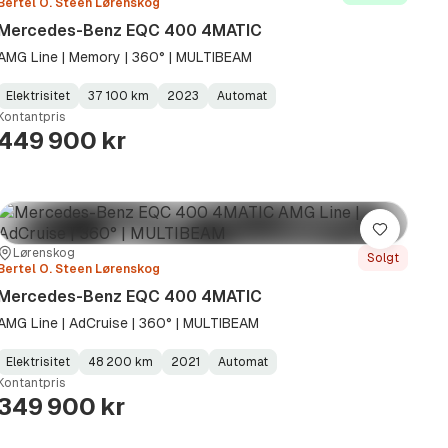
Bertel O. Steen Lørenskog
Mercedes-Benz EQC 400 4MATIC
AMG Line | Memory | 360° | MULTIBEAM
Elektrisitet
37 100 km
2023
Automat
Fuel
Kilometerstand
Model
Gearbox
:
Kontantpris
Type
Year
Type
:
:
:
449 900 kr
Lagre
Sted:
Forhandler:
Lørenskog
Solgt
Bertel O. Steen Lørenskog
Mercedes-Benz EQC 400 4MATIC
AMG Line | AdCruise | 360° | MULTIBEAM
Elektrisitet
48 200 km
2021
Automat
Fuel
Kilometerstand
Model
Gearbox
:
Kontantpris
Type
Year
Type
:
:
:
349 900 kr