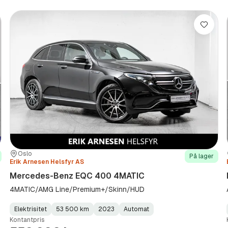
re
Lagre
Sted:
Forhandler:
Oslo
På lager
Erik Arnesen Helsfyr AS
Mercedes-Benz EQC 400 4MATIC
4MATIC/AMG Line/Premium+/Skinn/HUD
Elektrisitet
53 500 km
2023
Automat
Fuel
Kilometerstand
Model
Gearbox
:
Kontantpris
Type
Year
Type
:
:
: