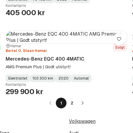
Fuel
Kilometerstand
Model
Gearbox
:
Kontantpris
Type
Year
Type
:
:
:
405 000 kr
re
Lagre
Sted:
Forhandler:
Hamar
Solgt
Bertel O. Steen Hamar
Mercedes-Benz EQC 400 4MATIC
AMG Premium Plus | Godt utstyrt!
Elektrisitet
103 300 km
2020
Automat
Fuel
Kilometerstand
Model
Gearbox
:
Kontantpris
Type
Year
Type
:
:
:
299 900 kr
1
2
Neste
side
Volkswagen