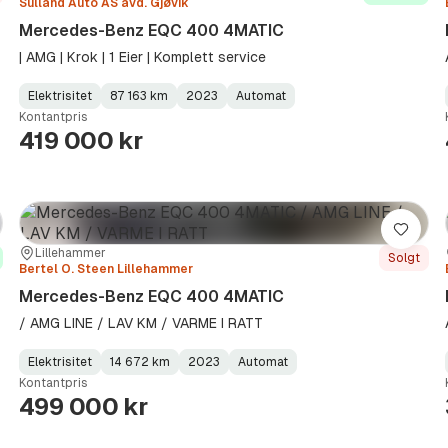
Sulland Auto AS avd. Gjøvik
Mercedes-Benz EQC 400 4MATIC
| AMG | Krok | 1 Eier | Komplett service
Elektrisitet
87 163 km
2023
Automat
Fuel
Kilometerstand
Model
Gearbox
:
Kontantpris
Type
Year
Type
:
:
:
419 000 kr
re
Lagre
Sted:
Forhandler:
Lillehammer
Solgt
Bertel O. Steen Lillehammer
Mercedes-Benz EQC 400 4MATIC
/ AMG LINE / LAV KM / VARME I RATT
Elektrisitet
14 672 km
2023
Automat
Fuel
Kilometerstand
Model
Gearbox
:
Kontantpris
Type
Year
Type
:
:
:
499 000 kr