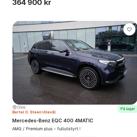
364 900 kr
Lag
Sted:
Forhandler:
Oslo
På lager
Bertel O. Steen Ullevål
Mercedes-Benz EQC 400 4MATIC
AMG / Premium plus - fullutstyrt !