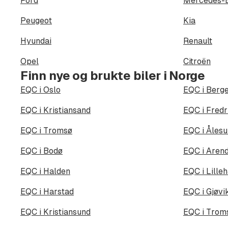
Ford
Mercedes-
Peugeot
Kia
Hyundai
Renault
Opel
Citroën
Finn nye og brukte biler i Norge
EQC i Oslo
EQC i Berg
EQC i Kristiansand
EQC i Fredr
EQC i Tromsø
EQC i Åles
EQC i Bodø
EQC i Arend
EQC i Halden
EQC i Lill
EQC i Harstad
EQC i Gjøvi
EQC i Kristiansund
EQC i Trom