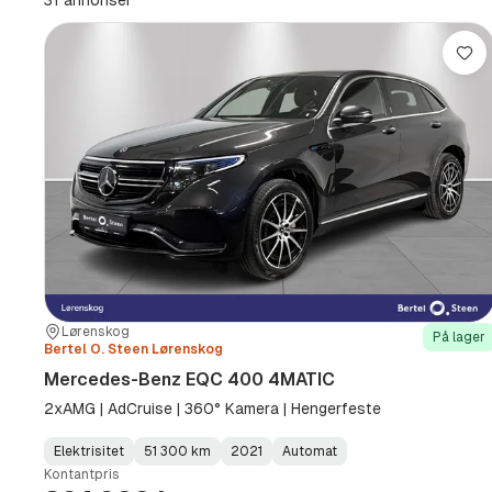
31 annonser
km
(Sted)
Lag
Sted:
Forhandler:
Lørenskog
På lager
Bertel O. Steen Lørenskog
Mercedes-Benz EQC 400 4MATIC
2xAMG | AdCruise | 360° Kamera | Hengerfeste
Elektrisitet
51 300 km
2021
Automat
Fuel
Kilometerstand
Model
Gearbox
:
Kontantpris
Type
Year
Type
:
:
: