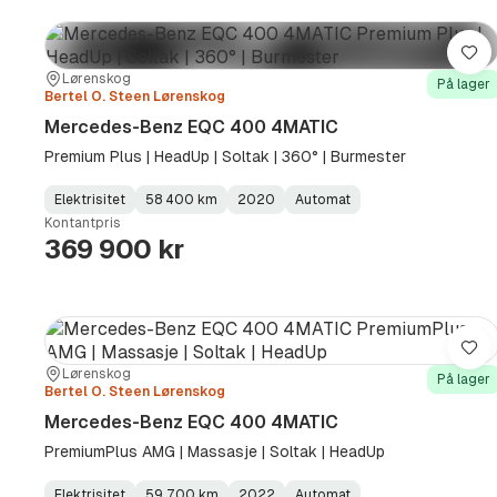
Lag
Sted:
Forhandler:
Lørenskog
På lager
Bertel O. Steen Lørenskog
Mercedes-Benz EQC 400 4MATIC
Premium Plus | HeadUp | Soltak | 360° | Burmester
Elektrisitet
58 400 km
2020
Automat
Fuel
Kilometerstand
Model
Gearbox
:
Kontantpris
Type
Year
Type
:
:
:
369 900 kr
Lag
Sted:
Forhandler:
Lørenskog
På lager
Bertel O. Steen Lørenskog
Mercedes-Benz EQC 400 4MATIC
PremiumPlus AMG | Massasje | Soltak | HeadUp
Elektrisitet
59 700 km
2022
Automat