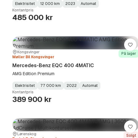
Elektrisitet
12 000 km
2023
Automat
Fuel
Kilometerstand
Model
Gearbox
:
Kontantpris
Type
Year
Type
:
:
:
485 000 kr
Lag
Sted:
Forhandler:
Kongsvinger
På lager
Møller Bil Kongsvinger
Mercedes-Benz EQC 400 4MATIC
AMG Edition Premium
Elektrisitet
77 000 km
2022
Automat
Fuel
Kilometerstand
Model
Gearbox
:
Kontantpris
Type
Year
Type
:
:
:
389 900 kr
Lag
Sted:
Forhandler:
Lørenskog
Solgt