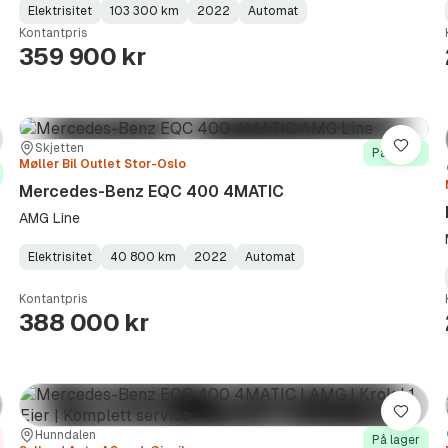
Elektrisitet
103 300 km
2022
Automat
Fuel
Kilometerstand
Model
Gearbox
:
Kontantpris
Type
Year
Type
:
:
:
359 900 kr
Sted:
Forhandler:
Skjetten
re
Lagre
På lager
Møller Bil Outlet Stor-Oslo
Mercedes-Benz EQC 400 4MATIC
AMG Line
Elektrisitet
40 800 km
2022
Automat
Fuel
Kilometerstand
Model
Gearbox
:
Type
Year
Type
:
:
:
Kontantpris
388 000 kr
re
Lagre
Sted:
Forhandler:
Hunndalen
På lager