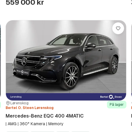
559 000 kr
re
Lagre
Sted:
Forhandler:
Lørenskog
På lager
Bertel O. Steen Lørenskog
Mercedes-Benz EQC 400 4MATIC
| AMG | 360° Kamera | Memory