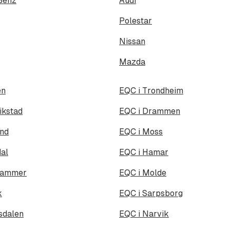
Benz
Audi
Polestar
Nissan
Mazda
en
EQC i Trondheim
ikstad
EQC i Drammen
und
EQC i Moss
al
EQC i Hamar
ehammer
EQC i Molde
k
EQC i Sarpsborg
sdalen
EQC i Narvik