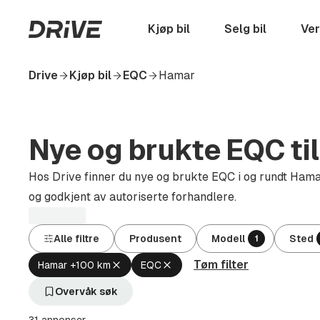
Hopp
til
Startside
Kjøp bil
Selg bil
Ver
hovedinnhold
Drive
Kjøp bil
EQC
Hamar
Nye og brukte EQC til
Hos Drive finner du nye og brukte EQC i og rundt Hamar.
og godkjent av autoriserte forhandlere.
Alle filtre
Produsent
Modell
Sted
1
Tøm filter
Fjern
Fjern
Hamar +100 km
EQC
aktivt
aktivt
filter
filter
Overvåk søk
Hamar
EQC
+100
(Modell)