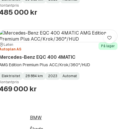
Fuel
Kilometerstand
Model
Gearbox
:
Kontantpris
Type
Year
Type
:
:
:
485 000 kr
Lagre
Sted:
Forhandler:
Løten
På lager
Autoplan AS
Mercedes-Benz EQC 400 4MATIC
AMG Edition Premium Plus ACC/Krok/360°/HUD
Elektrisitet
28 884 km
2023
Automat
Fuel
Kilometerstand
Model
Gearbox
:
Kontantpris
Type
Year
Type
:
:
:
469 000 kr
BMW