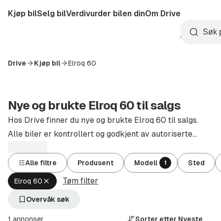
Hopp
Kjøp bil
Selg bil
Verdivurder bilen din
Om Drive
til
Opprett
hovedinnhold
Startside
Søk
konto
Drive
Kjøp bil
Elroq 60
Nye og brukte Elroq 60 til salgs
Hos Drive finner du nye og brukte Elroq 60 til salgs.
Alle biler er kontrollert og godkjent av autoriserte
forhandlere.
Alle filtre
Produsent
Modell
Sted
1
Tøm filter
Fjern
Elroq 60
aktivt
filter
Overvåk søk
Elroq
60
1 annonser
Sorter etter
Nyeste