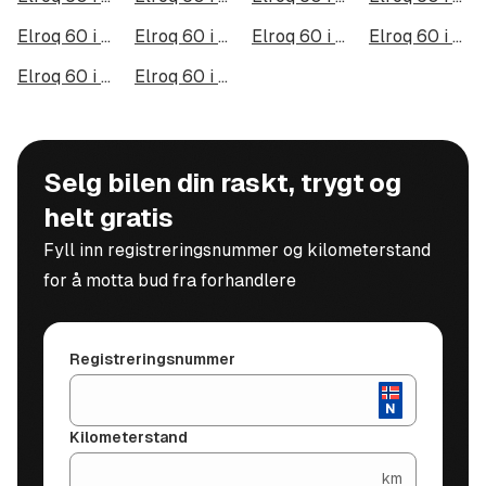
Elroq 60 i Kristiansund
Elroq 60 i Tromsdalen
Elroq 60 i Narvik
Elroq 60 i Steinkjer
Elroq 60 i Haugesund
Elroq 60 i Alta
Selg bilen din raskt, trygt og
helt gratis
Fyll inn registreringsnummer og kilometerstand
for å motta bud fra forhandlere
Registreringsnummer
Kilometerstand
km