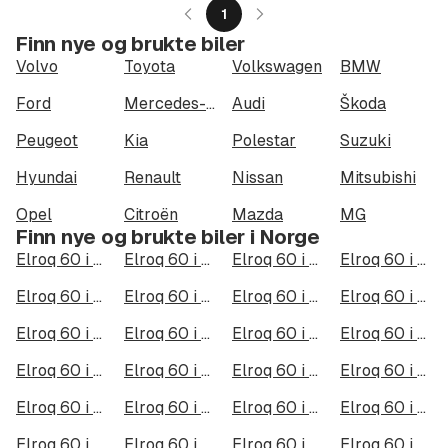
1
Finn nye og brukte biler
Volvo
Toyota
Volkswagen
BMW
Ford
Mercedes-Benz
Audi
Škoda
Peugeot
Kia
Polestar
Suzuki
Hyundai
Renault
Nissan
Mitsubishi
Opel
Citroën
Mazda
MG
Finn nye og brukte biler i Norge
Elroq 60 i Oslo
Elroq 60 i Bergen
Elroq 60 i Trondheim
Elroq 60 i Stavanger
Elroq 60 i Kristiansand
Elroq 60 i Fredrikstad
Elroq 60 i Drammen
Elroq 60 i Skien
Elroq 60 i Tromsø
Elroq 60 i Ålesund
Elroq 60 i Moss
Elroq 60 i Porsgrunn
Elroq 60 i Bodø
Elroq 60 i Arendal
Elroq 60 i Hamar
Elroq 60 i Larvik
Elroq 60 i Halden
Elroq 60 i Lillehammer
Elroq 60 i Molde
Elroq 60 i Kongsberg
Elroq 60 i Harstad
Elroq 60 i Gjøvik
Elroq 60 i Sarpsborg
Elroq 60 i Sandefjord