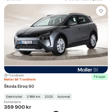
(Modell)
Lagre
Sted:
Forhandler:
Trondheim
På lager
Møller Bil Trondheim
Škoda Elroq 60
Elektrisitet
2 884 km
2025
Automat
Fuel
Kilometerstand
Model
Gearbox
:
Kontantpris
Type
Year
Type
:
:
:
359 900 kr